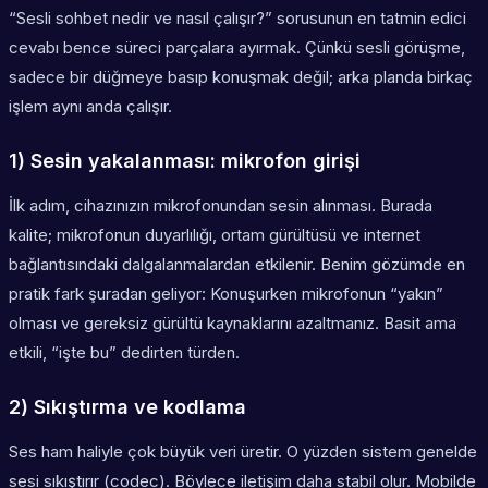
“Sesli sohbet nedir ve nasıl çalışır?” sorusunun en tatmin edici
cevabı bence süreci parçalara ayırmak. Çünkü sesli görüşme,
sadece bir düğmeye basıp konuşmak değil; arka planda birkaç
işlem aynı anda çalışır.
1) Sesin yakalanması: mikrofon girişi
İlk adım, cihazınızın mikrofonundan sesin alınması. Burada
kalite; mikrofonun duyarlılığı, ortam gürültüsü ve internet
bağlantısındaki dalgalanmalardan etkilenir. Benim gözümde en
pratik fark şuradan geliyor: Konuşurken mikrofonun “yakın”
olması ve gereksiz gürültü kaynaklarını azaltmanız. Basit ama
etkili, “işte bu” dedirten türden.
2) Sıkıştırma ve kodlama
Ses ham haliyle çok büyük veri üretir. O yüzden sistem genelde
sesi sıkıştırır (codec). Böylece iletişim daha stabil olur. Mobilde