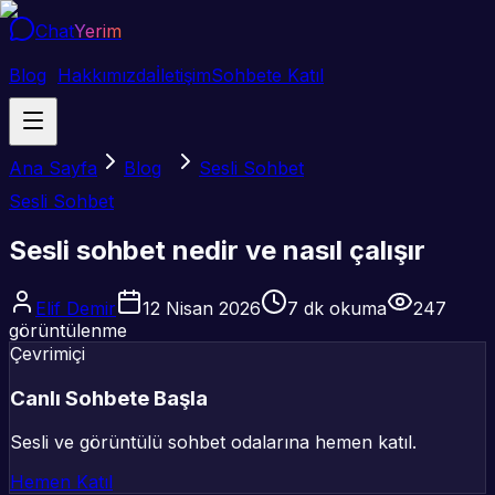
Chat
Yerim
Blog
Hakkımızda
İletişim
Sohbete Katıl
Ana Sayfa
Blog
Sesli Sohbet
Sesli Sohbet
Sesli sohbet nedir ve nasıl çalışır
Elif Demir
12 Nisan 2026
7
dk okuma
247
görüntülenme
Çevrimiçi
Canlı Sohbete Başla
Sesli ve görüntülü sohbet odalarına hemen katıl.
Hemen Katıl