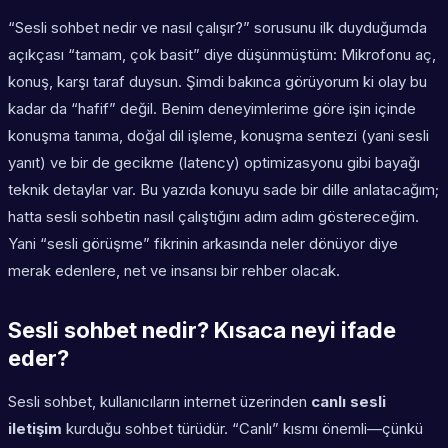
“Sesli sohbet nedir ve nasıl çalışır?” sorusunu ilk duyduğumda
açıkçası “tamam, çok basit” diye düşünmüştüm: Mikrofonu aç,
konuş, karşı taraf duysun. Şimdi bakınca görüyorum ki olay bu
kadar da “hafif” değil. Benim deneyimlerime göre işin içinde
konuşma tanıma, doğal dil işleme, konuşma sentezi (yani sesli
yanıt) ve bir de gecikme (latency) optimizasyonu gibi bayağı
teknik detaylar var. Bu yazıda konuyu sade bir dille anlatacağım;
hatta sesli sohbetin nasıl çalıştığını adım adım göstereceğim.
Yani “sesli görüşme” fikrinin arkasında neler dönüyor diye
merak edenlere, net ve insansı bir rehber olacak.
Sesli sohbet nedir? Kısaca neyi ifade
eder?
Sesli sohbet, kullanıcıların internet üzerinden
canlı sesli
iletişim
kurduğu sohbet türüdür. “Canlı” kısmı önemli—çünkü