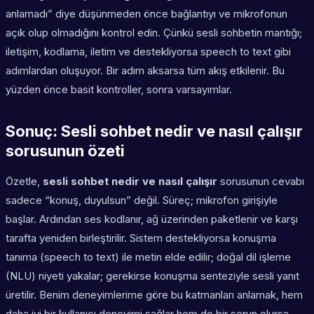
anlamadı” diye düşünmeden önce bağlantıyı ve mikrofonun
açık olup olmadığını kontrol edin. Çünkü sesli sohbetin mantığı;
iletişim, kodlama, iletim ve destekliyorsa speech to text gibi
adımlardan oluşuyor. Bir adım aksarsa tüm akış etkilenir. Bu
yüzden önce basit kontroller, sonra varsayımlar.
Sonuç: Sesli sohbet nedir ve nasıl çalışır
sorusunun özeti
Özetle,
sesli sohbet nedir ve nasıl çalışır
sorusunun cevabı
sadece “konuş, duyulsun” değil. Süreç; mikrofon girişiyle
başlar. Ardından ses kodlanır, ağ üzerinden paketlenir ve karşı
tarafta yeniden birleştirilir. Sistem destekliyorsa konuşma
tanıma (speech to text) ile metin elde edilir; doğal dil işleme
(NLU) niyeti yakalar; gerekirse konuşma senteziyle sesli yanıt
üretilir. Benim deneyimlerime göre bu katmanları anlamak, hem
daha iyi bir kullanıcı deneyimi sağlar hem de bir sorun olursa