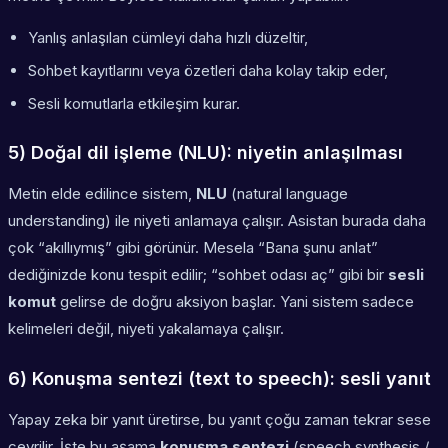
Yanlış anlaşılan cümleyi daha hızlı düzeltir,
Sohbet kayıtlarını veya özetleri daha kolay takip eder,
Sesli komutlarla etkileşim kurar.
5) Doğal dil işleme (NLU): niyetin anlaşılması
Metin elde edilince sistem,
NLU
(natural language
understanding) ile niyeti anlamaya çalışır. Asistan burada daha
çok “akıllıymış” gibi görünür. Mesela “Bana şunu anlat”
dediğinizde konu tespit edilir; “sohbet odası aç” gibi bir
sesli
komut
gelirse de doğru aksiyon başlar. Yani sistem sadece
kelimeleri değil, niyeti yakalamaya çalışır.
6) Konuşma sentezi (text to speech): sesli yanıt
Yapay zeka bir yanıt üretirse, bu yanıt çoğu zaman tekrar sese
çevrilir. İşte bu aşama
konuşma sentezi
(speech synthesis /