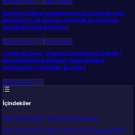
Devamını Oku
Sesli Sohbet
Anonim Sohbet Uygulamasında Dolandırıcılık
Belirtileri: Link İsteme ve Kimlik Doğrulama
Tuzakları Nasıl Anlaşılır?
Devamını Oku
Sesli Sohbet
“Okundu/Seen” Etiketi Sohbeti Nasıl Etkiler?
Normalleştirme Rehberi (Yanıt Baskısı,
Gecikmeler ve İletişim İpuçları)
Devamını Oku
İçindekiler
Sesli sohbet nedir? Kısaca neyi ifade eder?
Sesli sohbet nasıl çalışır? Akışın görünmeyen adımları