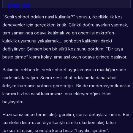
Hemen Katıl
“Sesli sohbet odaları nasıl kullanılır?” sorusu, özellikle ilk kez
deneyenler için gerçekten kritik. Çünkü doğru ayarları yapmak,
tam zamanında odaya katılmak ve en önemlisi mikrofon–
kulaklık uyumunu yakalamak… sohbetin kalitesini direkt
değiştiriyor. Şahsen ben bir sürü kez şunu gördüm: “Bir tuşa
basıp girme” kısmı kolay, ama asıl oyun odaya girince başlıyor.
Bakın bu rehberde, sesli sohbet uygulamasının mantığını sade
sade anlatacağım. Sonra sesli chat odalarında daha rahat
iletişim kurmanın yollarını göreceğiz. Bir de moderasyon/kurallar
kısmını hızlıca nasıl kavrarsınız, onu ekleyeceğim. Hadi
başlayalım.
Hazırsanız önce temel akışı görelim, sonra detaylara inelim. Ben
cümleleri kısa-uzun diye karıştırdım ki okurken akış tatsız
tuzsuz olmasın; sonuçta konu biraz “hayatın içinden”.