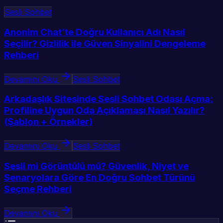
Sesli Sohbet
Anonim Chat’te Doğru Kullanıcı Adı Nasıl
Seçilir? Gizlilik ile Güven Sinyalini Dengeleme
Rehberi
Devamını Oku
Sesli Sohbet
Arkadaşlık Sitesinde Sesli Sohbet Odası Açma:
Profiline Uygun Oda Açıklaması Nasıl Yazılır?
(Şablon + Örnekler)
Devamını Oku
Sesli Sohbet
Sesli mi Görüntülü mü? Güvenlik, Niyet ve
Senaryolara Göre En Doğru Sohbet Türünü
Seçme Rehberi
Devamını Oku