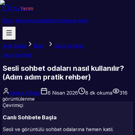
Chat
Yerim
Blog
Hakkımızda
İletişim
Sohbete Katıl
Ana Sayfa
Blog
Sesli Sohbet
Sesli Sohbet
Sesli sohbet odaları nasıl kullanılır?
(Adım adım pratik rehber)
Ceren Yılmaz
6 Nisan 2026
8
dk okuma
316
görüntülenme
Çevrimiçi
Canlı Sohbete Başla
Sesli ve görüntülü sohbet odalarına hemen katıl.