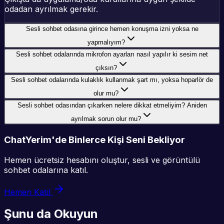
odadan ayrılmak gerekir.
Sesli sohbet odasına girince hemen konuşma izni yoksa ne
yapmalıyım?
Sesli sohbet odalarında mikrofon ayarları nasıl yapılır ki sesim net
çıksın?
Sesli sohbet odalarında kulaklık kullanmak şart mı, yoksa hoparlör de
olur mu?
Sesli sohbet odasından çıkarken nelere dikkat etmeliyim? Aniden
ayrılmak sorun olur mu?
ChatYerim'de Binlerce Kişi Seni Bekliyor
Hemen ücretsiz hesabını oluştur, sesli ve görüntülü
sohbet odalarına katıl.
Hemen Katıl
Şunu da Okuyun