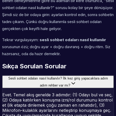
Benim deneyimlerime göre bu adımları bir kere oturtunca, “sesli
sohbet odaları nasıl kullanılır?” sorusu kolay bir şeye dönüşüyor.
Şimdi siz de bir odaya girin: ayarları kontrol edin, sonra sohbetin
tadını çıkarın. Çünkü doğru kullanımla sesli sohbet odaları
gerçekten çok keyifli hale geliyor.
Tekrar vurgulayayım:
sesli sohbet odaları nasıl kullanılır
sorusunun özü; doğru ayar + doğru davranış + doğru ritim. Siz
hazırsanız, oda da hazır demektir.
Sıkça Sorulan Sorular
Sesli sohbet odaları nasıl kullanılır? İlk kez giriş yapacaklara adım
adım rehber var mı?
Evet. Temel akış genelde 3 adımdır: (1) Odayı bul ve seç,
(2) Odaya katılırken konuşma izni/rol durumunu kontrol
et (ilk etapta dinlemek çoğu zaman en rahatıdır), (3)
Mikrofon–kulaklık ayarlarını netleştirip konuşmaya geç.
Çıkışta da uygulama/oda kurallarına uygun şekilde