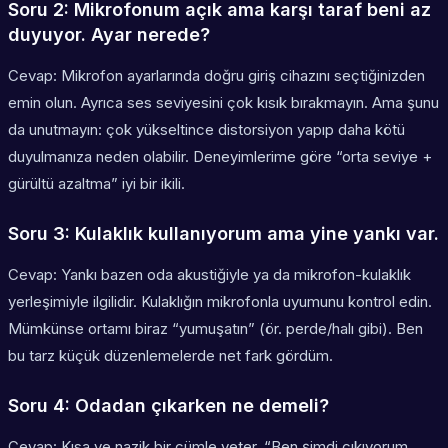
Soru 2: Mikrofonum açık ama karşı taraf beni az
duyuyor. Ayar nerede?
Cevap: Mikrofon ayarlarında doğru giriş cihazını seçtiğinizden
emin olun. Ayrıca ses seviyesini çok kısık bırakmayın. Ama şunu
da unutmayın: çok yükseltince distorsiyon yapıp daha kötü
duyulmanıza neden olabilir. Deneyimlerime göre “orta seviye +
gürültü azaltma” iyi bir ikili.
Soru 3: Kulaklık kullanıyorum ama yine yankı var.
Cevap: Yankı bazen oda akustiğiyle ya da mikrofon-kulaklık
yerleşimiyle ilgilidir. Kulaklığın mikrofonla uyumunu kontrol edin.
Mümkünse ortamı biraz “yumuşatın” (ör. perde/halı gibi). Ben
bu tarz küçük düzenlemelerde net fark gördüm.
Soru 4: Odadan çıkarken ne demeli?
Cevap: Kısa ve nazik bir cümle yeter. “Ben şimdi çıkıyorum,