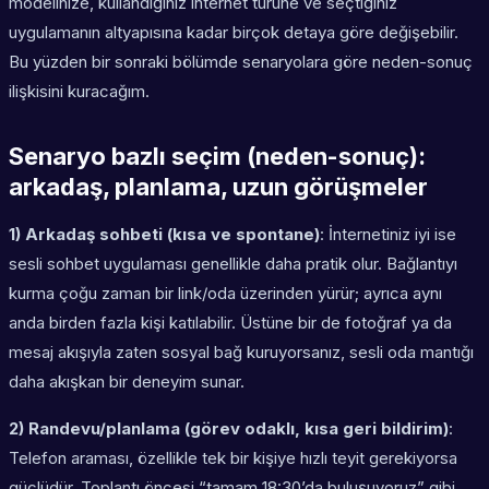
modelinize, kullandığınız internet türüne ve seçtiğiniz
uygulamanın altyapısına kadar birçok detaya göre değişebilir.
Bu yüzden bir sonraki bölümde senaryolara göre neden-sonuç
ilişkisini kuracağım.
Senaryo bazlı seçim (neden-sonuç):
arkadaş, planlama, uzun görüşmeler
1) Arkadaş sohbeti (kısa ve spontane)
: İnternetiniz iyi ise
sesli sohbet uygulaması genellikle daha pratik olur. Bağlantıyı
kurma çoğu zaman bir link/oda üzerinden yürür; ayrıca aynı
anda birden fazla kişi katılabilir. Üstüne bir de fotoğraf ya da
mesaj akışıyla zaten sosyal bağ kuruyorsanız, sesli oda mantığı
daha akışkan bir deneyim sunar.
2) Randevu/planlama (görev odaklı, kısa geri bildirim)
:
Telefon araması, özellikle tek bir kişiye hızlı teyit gerekiyorsa
güçlüdür. Toplantı öncesi “tamam 18:30’da buluşuyoruz” gibi