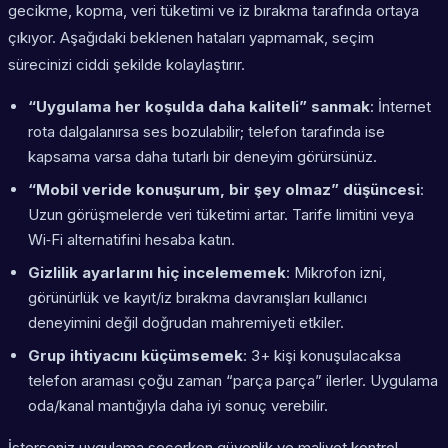
gecikme, kopma, veri tüketimi ve iz bırakma tarafında ortaya
çıkıyor. Aşağıdaki beklenen hataları yapmamak, seçim
sürecinizi ciddi şekilde kolaylaştırır.
“Uygulama her koşulda daha kaliteli” sanmak
: İnternet
rota dalgalanırsa ses bozulabilir; telefon tarafında ise
kapsama varsa daha tutarlı bir deneyim görürsünüz.
“Mobil veride konuşurum, bir şey olmaz” düşüncesi
:
Uzun görüşmelerde veri tüketimi artar. Tarife limitini veya
Wi‑Fi alternatifini hesaba katın.
Gizlilik ayarlarını hiç incelememek
: Mikrofon izni,
görünürlük ve kayıt/iz bırakma davranışları kullanıcı
deneyimini değil doğrudan mahremiyeti etkiler.
Grup ihtiyacını küçümsemek
: 3+ kişi konuşulacaksa
telefon araması çoğu zaman “parça parça” ilerler. Uygulama
oda/kanal mantığıyla daha iyi sonuç verebilir.
İsterseniz uygulama seçerken güvenlik ve maliyet kontrol