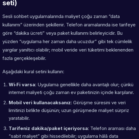
seti)
Sesli sohbet uygulamalarında maliyet çoğu zaman “data
kullanımı” üzerinden şekillenir. Telefon aramalarında ise tarifeye
göre “dakika ücreti” veya paket kullanımı belirleyicidir. Bu
yüzden “uygulama her zaman daha ucuzdur” gibi tek cümlelik
yargılar yanıltıcı olabilir; mobil veride veri tüketimi beklenenden
fazla gerçekleşebilir.
Aşağıdaki kural setini kullanın:
Wi‑Fi varsa
: Uygulama genellikle daha avantajlı olur; çünkü
internet maliyeti çoğu zaman ev paketinizin içinde karşılanır.
Mobil veri kullanacaksanız
: Görüşme süresini ve veri
limitinizi birlikte düşünün; uzun görüşmede maliyet sürpriz
yaratabilir.
Tarifeniz dakika/paket içeriyorsa
: Telefon araması daha
“sabit maliyet” gibi hissedilebilir; uygulama hâlâ data