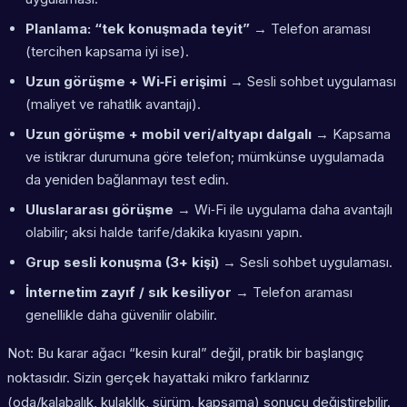
Planlama: “tek konuşmada teyit”
→ Telefon araması
(tercihen kapsama iyi ise).
Uzun görüşme + Wi‑Fi erişimi
→ Sesli sohbet uygulaması
(maliyet ve rahatlık avantajı).
Uzun görüşme + mobil veri/altyapı dalgalı
→ Kapsama
ve istikrar durumuna göre telefon; mümkünse uygulamada
da yeniden bağlanmayı test edin.
Uluslararası görüşme
→ Wi‑Fi ile uygulama daha avantajlı
olabilir; aksi halde tarife/dakika kıyasını yapın.
Grup sesli konuşma (3+ kişi)
→ Sesli sohbet uygulaması.
İnternetim zayıf / sık kesiliyor
→ Telefon araması
genellikle daha güvenilir olabilir.
Not: Bu karar ağacı “kesin kural” değil, pratik bir başlangıç
noktasıdır. Sizin gerçek hayattaki mikro farklarınız
(oda/kalabalık, kulaklık, sürüm, kapsama) sonucu değiştirebilir.