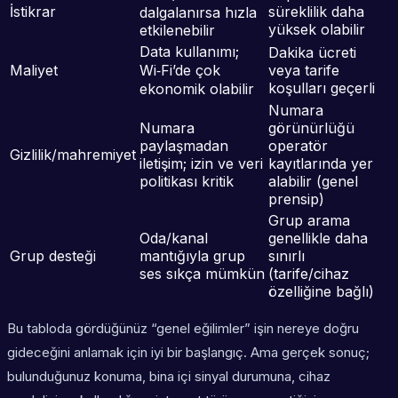
İstikrar
süreklilik daha
dalgalanırsa hızla
yüksek olabilir
etkilenebilir
Data kullanımı;
Dakika ücreti
Maliyet
Wi‑Fi’de çok
veya tarife
koşulları geçerli
ekonomik olabilir
Numara
Numara
görünürlüğü
paylaşmadan
operatör
Gizlilik/mahremiyet
iletişim; izin ve veri
kayıtlarında yer
politikası kritik
alabilir (genel
prensip)
Grup arama
Oda/kanal
genellikle daha
Grup desteği
mantığıyla grup
sınırlı
ses sıkça mümkün
(tarife/cihaz
özelliğine bağlı)
Bu tabloda gördüğünüz “genel eğilimler” işin nereye doğru
gideceğini anlamak için iyi bir başlangıç. Ama gerçek sonuç;
bulunduğunuz konuma, bina içi sinyal durumuna, cihaz