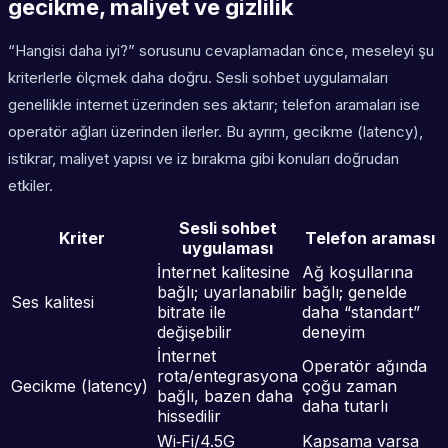
gecikme, maliyet ve gizlilik
“Hangisi daha iyi?” sorusunu cevaplamadan önce, meseleyi şu
kriterlerle ölçmek daha doğru. Sesli sohbet uygulamaları
genellikle internet üzerinden ses aktarır; telefon aramaları ise
operatör ağları üzerinden ilerler. Bu ayrım, gecikme (latency),
istikrar, maliyet yapısı ve iz bırakma gibi konuları doğrudan
etkiler.
Sesli sohbet
Kriter
Telefon araması
uygulaması
İnternet kalitesine
Ağ koşullarına
bağlı; uyarlanabilir
bağlı; genelde
Ses kalitesi
bitrate ile
daha “standart”
değişebilir
deneyim
İnternet
Operatör ağında
rota/entegrasyona
Gecikme (latency)
çoğu zaman
bağlı, bazen daha
daha tutarlı
hissedilir
Wi‑Fi/4.5G
Kapsama varsa