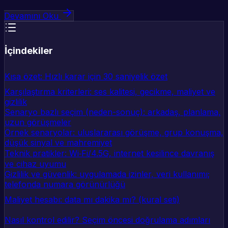
Devamını Oku
İçindekiler
Kısa özet: Hızlı karar için 30 saniyelik özet
Karşılaştırma kriterleri: ses kalitesi, gecikme, maliyet ve
gizlilik
Senaryo bazlı seçim (neden-sonuç): arkadaş, planlama,
uzun görüşmeler
Örnek senaryolar: uluslararası görüşme, grup konuşma,
düşük sinyal ve mahremiyet
Teknik pratikler: Wi‑Fi/4.5G, internet kesilince davranış
ve cihaz uyumu
Gizlilik ve güvenlik: uygulamada izinler, veri kullanımı;
telefonda numara görünürlüğü
Maliyet hesabı: data mı dakika mı? (kural seti)
Nasıl kontrol edilir? Seçim öncesi doğrulama adımları