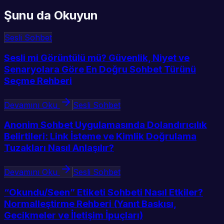
Şunu da Okuyun
Sesli Sohbet
Sesli mi Görüntülü mü? Güvenlik, Niyet ve
Senaryolara Göre En Doğru Sohbet Türünü
Seçme Rehberi
Devamını Oku
Sesli Sohbet
Anonim Sohbet Uygulamasında Dolandırıcılık
Belirtileri: Link İsteme ve Kimlik Doğrulama
Tuzakları Nasıl Anlaşılır?
Devamını Oku
Sesli Sohbet
“Okundu/Seen” Etiketi Sohbeti Nasıl Etkiler?
Normalleştirme Rehberi (Yanıt Baskısı,
Gecikmeler ve İletişim İpuçları)