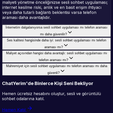
maliyeti yönetme önceliğinizse sesli sohbet uygulaması;
internet kesilme riski, anlık ve en basit erişim ihtiyacı
veya daha tutarlı bağlantı beklentisi varsa telefon
araması daha avantajlıdır.
İnternetim dalgalanıyorsa sesli sohbet uygulaması mı telefon araması
mı daha güvenilir?
Ses kalitesi hangisinde daha iyi: sesli sohbet uygulaması mı telefon
araması mı?
Maliyet açısından hangisi daha avantajlı: sesli sohbet uygulaması mı
telefon araması mı?
Mahremiyet için sesli sohbet uygulaması mı telefon araması mı daha
güvenli?
ChatYerim'de Binlerce Kişi Seni Bekliyor
Hemen ücretsiz hesabını oluştur, sesli ve görüntülü
sohbet odalarına katıl.
Hemen Katıl