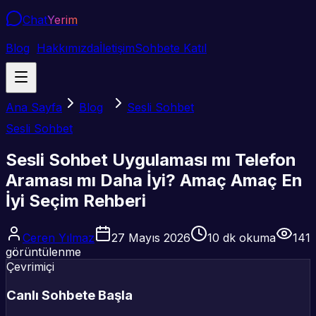
Chat
Yerim
Blog
Hakkımızda
İletişim
Sohbete Katıl
Ana Sayfa
Blog
Sesli Sohbet
Sesli Sohbet
Sesli Sohbet Uygulaması mı Telefon
Araması mı Daha İyi? Amaç Amaç En
İyi Seçim Rehberi
Ceren Yılmaz
27 Mayıs 2026
10
dk okuma
141
görüntülenme
Çevrimiçi
Canlı Sohbete Başla