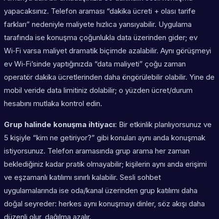
yapacaksınız. Telefon araması “dakika ücreti + olası tarife
farkları” nedeniyle maliyete hızlıca yansıyabilir. Uygulama
tarafında ise konuşma çoğunlukla data üzerinden gider; ev
Wi‑Fi varsa maliyet dramatik biçimde azalabilir. Aynı görüşmeyi
ev Wi‑Fi’sinde yaptığınızda “data maliyeti” çoğu zaman
operatör dakika ücretlerinden daha öngörülebilir olabilir. Yine de
mobil veride data limitiniz dolabilir; o yüzden ücret/durum
hesabını mutlaka kontrol edin.
Grup halinde konuşma ihtiyacı
: Bir etkinlik planlıyorsunuz ve
5 kişiyle “kim ne getiriyor?” gibi konuları aynı anda konuşmak
istiyorsunuz. Telefon aramasında grup arama her zaman
beklediğiniz kadar pratik olmayabilir; kişilerin aynı anda erişimi
ve eşzamanlı katılımı sınırlı kalabilir. Sesli sohbet
uygulamalarında ise oda/kanal üzerinden grup katılımı daha
doğal seyreder: herkes aynı konuşmayı dinler, söz akışı daha
düzenli olur, dağılma azalır.