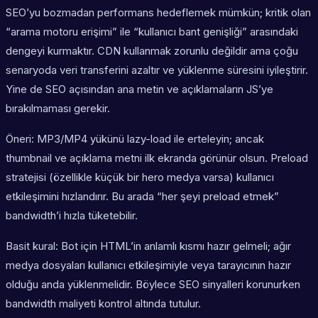
SEO’yu bozmadan performans hedeflemek mümkün; kritik olan
“arama motoru erişimi” ile “kullanıcı bant genişliği” arasındaki
dengeyi kurmaktır. CDN kullanmak zorunlu değildir ama çoğu
senaryoda veri transferini azaltır ve yüklenme süresini iyileştirir.
Yine de SEO açısından ana metin ve açıklamaların JS’ye
bırakılmaması gerekir.
Öneri: MP3/MP4 yükünü lazy-load ile erteleyin; ancak
thumbnail ve açıklama metni ilk ekranda görünür olsun. Preload
stratejisi (özellikle küçük bir hero medya varsa) kullanıcı
etkileşimini hızlandırır. Bu arada “her şeyi preload etmek”
bandwidth’i hızla tüketebilir.
Basit kural: Bot için HTML’in anlamlı kısmı hazır gelmeli; ağır
medya dosyaları kullanıcı etkileşimiyle veya tarayıcının hazır
olduğu anda yüklenmelidir. Böylece SEO sinyalleri korunurken
bandwidth maliyeti kontrol altında tutulur.