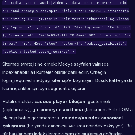
{ "media_type": "audio|video", "duration": "PT1M12S", "mim
e": "audio/mpeg|video/mp4", "file_size": 4821932, "transcrip
t": "string (STT çıktısı)", "alt_text": "thumbnail açıklamas
ı", "uploader": { "user_id": 123, "display_name": "Kullanıcı"
}, "created_at": "2026-03-25T18:20:00+03:00", "oda_slug": "is
tanbul", "id": 456, "slug": "bolum-3", "public_visibility":
"public|unlisted|login_required" }
Sitemap stratejisine örnek: Medya sayfaları yalnızca
indexlenebilir alt kümeler olarak dahil edilir. Örneğin
login_required medyayı sitemap’e koymayın. Düşük kalite ya da
kısmi içerikler için ayrı segment oluşturun.
Hatalı örnekler:
sadece player bileşeni
göstermek
(açıklamasız),
görünmeyen açıklama
(tamamen JS ile DOM’a
eklenip botun görememesi),
noindex/noindex canonical
çakışması
(bir yanda canonical var ama noindex çakışıyor). Bu
tür hatalar hem indekslenmeyi hem de sıralamayı doğrudan