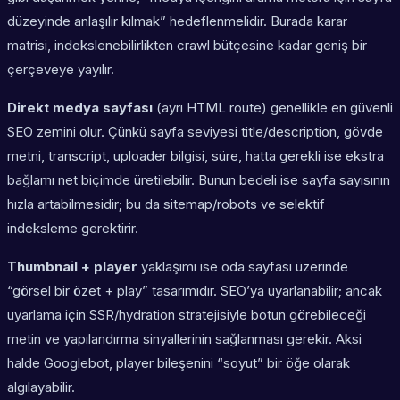
düzeyinde anlaşılır kılmak” hedeflenmelidir. Burada karar
matrisi, indekslenebilirlikten crawl bütçesine kadar geniş bir
çerçeveye yayılır.
Direkt medya sayfası
(ayrı HTML route) genellikle en güvenli
SEO zemini olur. Çünkü sayfa seviyesi title/description, gövde
metni, transcript, uploader bilgisi, süre, hatta gerekli ise ekstra
bağlamı net biçimde üretilebilir. Bunun bedeli ise sayfa sayısının
hızla artabilmesidir; bu da sitemap/robots ve selektif
indeksleme gerektirir.
Thumbnail + player
yaklaşımı ise oda sayfası üzerinde
“görsel bir özet + play” tasarımıdır. SEO’ya uyarlanabilir; ancak
uyarlama için SSR/hydration stratejisiyle botun görebileceği
metin ve yapılandırma sinyallerinin sağlanması gerekir. Aksi
halde Googlebot, player bileşenini “soyut” bir öğe olarak
algılayabilir.