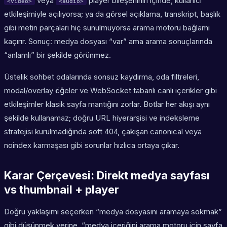
veya
player bileşeninin içinde, kullanıcı
<video>
<audio>
etkileşimiyle açılıyorsa; ya da görsel açıklama, transkript, başlık
gibi metin parçaları hiç sunulmuyorsa arama motoru bağlamı
kaçırır. Sonuç: medya dosyası “var” ama arama sonuçlarında
“anlamlı” bir şekilde görünmez.
Üstelik sohbet odalarında sonsuz kaydırma, oda filtreleri,
modal/overlay öğeler ve WebSocket tabanlı canlı içerikler gibi
etkileşimler klasik sayfa mantığını zorlar. Botlar her akışı aynı
şekilde kullanamaz; doğru URL hiyerarşisi ve indeksleme
stratejisi kurulmadığında soft 404, çakışan canonical veya
noindex karmaşası gibi sorunlar hızlıca ortaya çıkar.
Karar Çerçevesi: Direkt medya sayfası
vs thumbnail + player
Doğru yaklaşımı seçerken “medya dosyasını aramaya sokmak”
gibi düşünmek yerine, “medya içeriğini arama motoru için sayfa