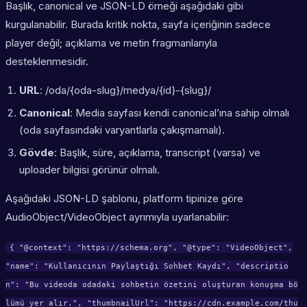
Başlık, canonical ve JSON-LD örneği aşağıdaki gibi
kurgulanabilir. Burada kritik nokta, sayfa içeriğinin sadece
player değil; açıklama ve metin fragmanlarıyla
desteklenmesidir.
URL
: /oda/{oda-slug}/medya/{id}-{slug}/
Canonical
: Media sayfası kendi canonical’ına sahip olmalı
(oda sayfasındaki varyantlarla çakışmamalı).
Gövde
: Başlık, süre, açıklama, transcript (varsa) ve
uploader bilgisi görünür olmalı.
Aşağıdaki JSON-LD şablonu, platform tipinize göre
AudioObject/VideoObject ayrımıyla uyarlanabilir:
{ "@context": "https://schema.org", "@type": "VideoObject",
"name": "Kullanıcının Paylaştığı Sohbet Kaydı", "descriptio
n": "Bu videoda odadaki sohbetin özetini oluşturan konuşma bö
lümü yer alır.", "thumbnailUrl": "https://cdn.example.com/thu