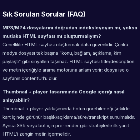
Sık Sorulan Sorular (FAQ)
MP3/MP4 dosyalarını doğrudan indeksleyeyim mi, yoksa
mutlaka HTML sayfası mı oluşturmalıyım?
Genellikle HTML sayfası oluşturmak daha güvenlidir. Çünkü
medya dosyası tek başına “konu, bağlam, açıklama, kim
paylaştı” gibi sinyalleri taşımaz. HTML sayfası title/description
ve metin içeriğiyle arama motoruna anlam verir; dosya ise o
sayfanın contentUrl’u olur.
Thumbnail + player tasarımında Google içeriği nasıl
anlayabilir?
Thumbnail + player yaklaşımında botun görebileceği şekilde
kart içinde görünür başlık/açıklama/süre/transkript sunulmalıdır.
Ayrıca SSR veya bot için pre-render gibi stratejilerle ilk yanıt
HTML’i zengin metin içermelidir.