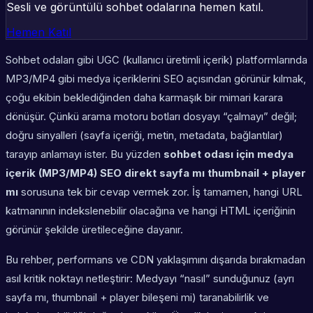
Sesli ve görüntülü sohbet odalarına hemen katıl.
Hemen Katıl
Sohbet odaları gibi UGC (kullanıcı üretimli içerik) platformlarında
MP3/MP4 gibi medya içeriklerini SEO açısından görünür kılmak,
çoğu ekibin beklediğinden daha karmaşık bir mimari karara
dönüşür. Çünkü arama motoru botları dosyayı “çalmayı” değil;
doğru sinyalleri (sayfa içeriği, metin, metadata, bağlantılar)
tarayıp anlamayı ister. Bu yüzden
sohbet odası için medya
içerik (MP3/MP4) SEO direkt sayfa mı thumbnail + player
mı
sorusuna tek bir cevap vermek zor. İş tamamen, hangi URL
katmanının indekslenebilir olacağına ve hangi HTML içeriğinin
görünür şekilde üretileceğine dayanır.
Bu rehber, performans ve CDN yaklaşımını dışarıda bırakmadan
asıl kritik noktayı netleştirir: Medyayı “nasıl” sunduğunuz (ayrı
sayfa mı, thumbnail + player bileşeni mi) taranabilirlik ve