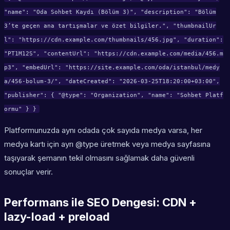
"name": "Oda Sohbet Kaydı (Bölüm 3)", "description": "Bölüm
3’te geçen ana tartışmalar ve özet bilgiler.", "thumbnailUr
l": "https://cdn.example.com/thumbnails/456.jpg", "duration":
"PT1M12S", "contentUrl": "https://cdn.example.com/media/456.m
p3", "embedUrl": "https://site.example.com/oda/istanbul/medy
a/456-bolum-3/", "dateCreated": "2026-03-25T18:20:00+03:00",
"publisher": { "@type": "Organization", "name": "Sohbet Platf
ormu" } }
Platformunuzda aynı odada çok sayıda medya varsa, her
medya kartı için ayrı @type üretmek veya medya sayfasına
taşıyarak şemanın tekil olmasını sağlamak daha güvenli
sonuçlar verir.
Performans ile SEO Dengesi: CDN +
lazy-load + preload