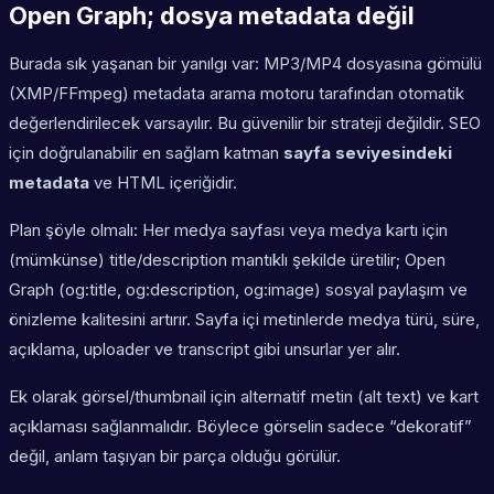
Open Graph; dosya metadata değil
Burada sık yaşanan bir yanılgı var: MP3/MP4 dosyasına gömülü
(XMP/FFmpeg) metadata arama motoru tarafından otomatik
değerlendirilecek varsayılır. Bu güvenilir bir strateji değildir. SEO
için doğrulanabilir en sağlam katman
sayfa seviyesindeki
metadata
ve HTML içeriğidir.
Plan şöyle olmalı: Her medya sayfası veya medya kartı için
(mümkünse) title/description mantıklı şekilde üretilir; Open
Graph (og:title, og:description, og:image) sosyal paylaşım ve
önizleme kalitesini artırır. Sayfa içi metinlerde medya türü, süre,
açıklama, uploader ve transcript gibi unsurlar yer alır.
Ek olarak görsel/thumbnail için alternatif metin (alt text) ve kart
açıklaması sağlanmalıdır. Böylece görselin sadece “dekoratif”
değil, anlam taşıyan bir parça olduğu görülür.