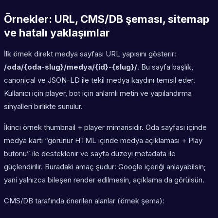
Örnekler: URL, CMS/DB şeması, sitemap
ve hatalı yaklaşımlar
İlk örnek direkt medya sayfası URL yapısını gösterir:
/oda/{oda-slug}/medya/{id}-{slug}/
. Bu sayfa başlık,
canonical ve JSON-LD ile tekil medya kaydını temsil eder.
Kullanıcı için player, bot için anlamlı metin ve yapılandırma
sinyalleri birlikte sunulur.
İkinci örnek thumbnail + player mimarisidir. Oda sayfası içinde
medya kartı “görünür HTML içinde medya açıklaması + Play
butonu” ile desteklenir ve sayfa düzeyi metadata ile
güçlendirilir. Buradaki amaç şudur: Google içeriği anlayabilsin;
yani yalnızca bileşen render edilmesin, açıklama da görülsün.
CMS/DB tarafında önerilen alanlar (örnek şema):