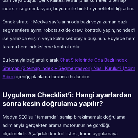
olan veya düşük içerik kalitesine sahip alt kümeler. Sitemap
index + segmentasyon, büyüme ile birlikte yönetilebilirliği artırır.
Örnek strateji: Medya sayfalarını oda bazlı veya zaman bazlı
segmentlere ayırın. robots.txt’de crawl kontrolü yapın; noindex’i
ise yalnızca erişim veya kalite sebebiyle düşünün. Böylece hem
tarama hem indeksleme kontrol edilir.
Bu konuyla bağlantılı olarak
Chat Sitelerinde Oda Bazlı Index
Sitemap (Sitemap Index + Segmentasyon) Nasıl Kurulur? (Adım
Adım)
içeriği, planlama tarafınızı hızlandırır.
Uygulama Checklist’i: Hangi ayarlardan
sonra kesin doğrulama yapılır?
Medya SEO’su “tamamdır” sanılıp bırakılmamalı; doğrulama
adımlarıyla gerçekten arama motorunun ne gördüğü
ölçülmelidir. Aşağıdaki kontrol listesi, kararı uygulamaya