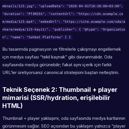
mbnails/123.jpg", "uploadDate": "2026-04-01T10:30:00+03:00",
"duration": "PT3M25S", "contentUrl": "https://cdn.example.co
m/media/123.mp4", "embedUrl": "https://site.example.com/oda/a
nkara/medya/123-kayit/", "publisher": { "@type": "Organizatio
n", "name": "Sohbet Platformu" } }
Bu tasarımda paginasyon ve filtrelerle çakışmayı engellemek
için medya sayfası “tekil kaynak” gibi davranmalıdır. Oda
sayfasında medya görünebilir; fakat aynı içerik için farklı
URL’ler üretiyorsanız canonical stratejisini baştan netleştirin.
Teknik Seçenek 2: Thumbnail + player
mimarisi (SSR/hydration, erişilebilir
HTML)
Thumbnail + player yaklaşımı, oda sayfasında medya kartlarının
görünmesini sağlar. SEO açısından bu yaklaşım yalnızca “player