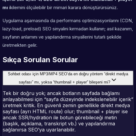
mı
ikilemini ölçülebilir bir mimari karara dönüştürürsünüz.
Uygulama aşamasında da performans optimizasyonlarını (CDN,
lazy-load, preload) SEO sinyalini kırmadan kullanın; asıl kazanım,
sayfanın anlamını ve yapılandırma sinyallerini tutarlı şekilde
üretmekten gelir.
Sıkça Sorulan Sorular
Sohbet odası için MP3/MP4 SEO’da en doğru yöntem “direkt medya
sayfası” mı, yoksa “thumbnail + player” bileşeni mi?
Tek bir doğru yok; ancak botların sayfada bağlamı
anlayabilmesi için “sayfa düzeyinde indekslenebilir içerik”
üretmek kritik. En güvenli zemin genellikle direkt medya
sayfası (ayrı HTML route) olur; thumbnail + player ise
ancak SSR/hydration ile botun görebileceği metin
(başlık, açıklama, transkript vb.) ve yapılandırma
sağlanırsa SEO’ya uyarlanabilir.