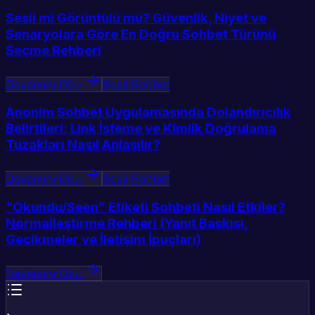
Sesli mi Görüntülü mü? Güvenlik, Niyet ve
Senaryolara Göre En Doğru Sohbet Türünü
Seçme Rehberi
Devamını Oku
Sesli Sohbet
Anonim Sohbet Uygulamasında Dolandırıcılık
Belirtileri: Link İsteme ve Kimlik Doğrulama
Tuzakları Nasıl Anlaşılır?
Devamını Oku
Sesli Sohbet
“Okundu/Seen” Etiketi Sohbeti Nasıl Etkiler?
Normalleştirme Rehberi (Yanıt Baskısı,
Gecikmeler ve İletişim İpuçları)
Devamını Oku