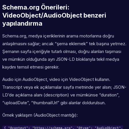
Schema.org Önerileri:
VideoObject/AudioObject benzeri
yapılandırma
Schema.org, medya içeriklerinin arama motorlarına doğru
anlaşılmasını sağlar; ancak “şema eklemek” tek başına yetmez.
Şemanın sayfa içeriğiyle tutarlı olması, doğru alanları taşıması
ve mümkün olduğunda ayrı JSON-LD bloklarıyla tekil medya
kaydını temsil etmesi gerekir.
Audio için AudioObject, video için VideoObject kullanın.
Transcript veya ek açıklamalar sayfa metninde yer alsın; JSON-
LD’de açıklama alanı (description) ve mümkünse “duration”,
“uploadDate”, “thumbnailUrl” gibi alanlar doldurulsun.
Örnek yaklaşım (AudioObject mantığı):
{ "@context": "https://schema.org", "@type": "AudioObject",