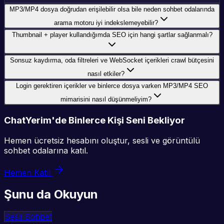
MP3/MP4 dosya doğrudan erişilebilir olsa bile neden sohbet odalarında
arama motoru iyi indekslemeyebilir?
Thumbnail + player kullandığımda SEO için hangi şartlar sağlanmalı?
Sonsuz kaydırma, oda filtreleri ve WebSocket içerikleri crawl bütçesini
nasıl etkiler?
Login gerektiren içerikler ve binlerce dosya varken MP3/MP4 SEO
mimarisini nasıl düşünmeliyim?
ChatYerim'de Binlerce Kişi Seni Bekliyor
Hemen ücretsiz hesabını oluştur, sesli ve görüntülü
sohbet odalarına katıl.
Hemen Katıl
Şunu da Okuyun
Sesli Sohbet