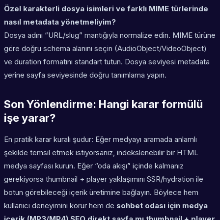
Özel karakterli dosya isimleri ve farklı MIME türlerinde
nasıl metadata yönetmeliyim?
Dosya adını “URL/slug” mantığıyla normalize edin. MIME türüne
göre doğru schema alanını seçin (AudioObject/VideoObject)
ve duration formatını standart tutun. Dosya seviyesi metadata
yerine sayfa seviyesinde doğru tanımlama yapın.
Son Yönlendirme: Hangi karar formülü
işe yarar?
En pratik karar kuralı şudur: Eğer medyayı aramada anlamlı
şekilde temsil etmek istiyorsanız, indekslenebilir bir HTML
medya sayfası kurun. Eğer “oda akışı” içinde kalmanız
gerekiyorsa thumbnail + player yaklaşımını SSR/hydration ile
botun görebileceği içerik üretimine bağlayın. Böylece hem
kullanıcı deneyimini korur hem de
sohbet odası için medya
içerik (MP3/MP4) SEO direkt sayfa mı thumbnail + player