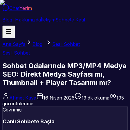
Chat
Yerim
Blog
Hakkımızda
İletişim
Sohbete Katıl
Ana Sayfa
Blog
Sesli Sohbet
Sesli Sohbet
Sohbet Odalarında MP3/MP4 Medya
SEO: Direkt Medya Sayfası mı,
Thumbnail + Player Tasarımı mı?
Ahmet Kaya
16 Nisan 2026
13
dk okuma
195
görüntülenme
Çevrimiçi
Canlı Sohbete Başla