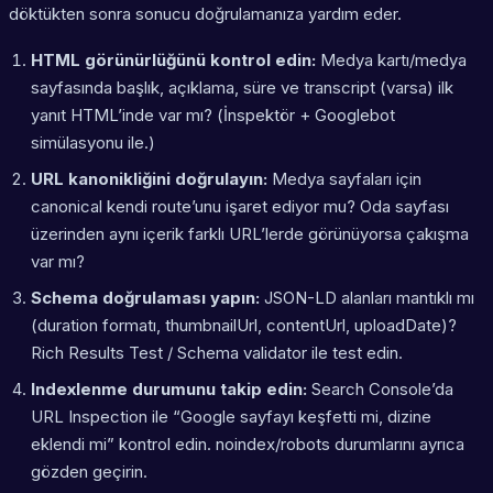
döktükten sonra sonucu doğrulamanıza yardım eder.
HTML görünürlüğünü kontrol edin:
Medya kartı/medya
sayfasında başlık, açıklama, süre ve transcript (varsa) ilk
yanıt HTML’inde var mı? (İnspektör + Googlebot
simülasyonu ile.)
URL kanonikliğini doğrulayın:
Medya sayfaları için
canonical kendi route’unu işaret ediyor mu? Oda sayfası
üzerinden aynı içerik farklı URL’lerde görünüyorsa çakışma
var mı?
Schema doğrulaması yapın:
JSON-LD alanları mantıklı mı
(duration formatı, thumbnailUrl, contentUrl, uploadDate)?
Rich Results Test / Schema validator ile test edin.
Indexlenme durumunu takip edin:
Search Console’da
URL Inspection ile “Google sayfayı keşfetti mi, dizine
eklendi mi” kontrol edin. noindex/robots durumlarını ayrıca
gözden geçirin.