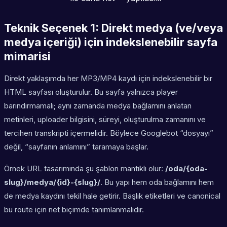
Teknik Seçenek 1: Direkt medya (ve/veya
medya içeriği) için indekslenebilir sayfa
mimarisi
Direkt yaklaşımda her MP3/MP4 kaydı için indekslenebilir bir
HTML sayfası oluşturulur. Bu sayfa yalnızca player
barındırmamalı; aynı zamanda medya bağlamını anlatan
metinleri, uploader bilgisini, süreyi, oluşturulma zamanını ve
tercihen transkripti içermelidir. Böylece Googlebot “dosyayı”
değil, “sayfanın anlamını” taramaya başlar.
Örnek URL tasarımında şu şablon mantıklı olur:
/oda/{oda-
slug}/medya/{id}-{slug}/
. Bu yapı hem oda bağlamını hem
de medya kaydını tekil hale getirir. Başlık etiketleri ve canonical
bu route için net biçimde tanımlanmalıdır.