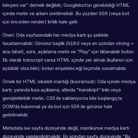
bileşeni var” demek değildir; Googlebot’un görebildiği HTML
içinde metin ve anlam üretilmelidir. Bu yüzden SSR (veya bot
için önceden render) kritik hale gelir.
Öneri: Oda sayfasındaki her medya kartı şu şekilde
tasarlanmalıdır: Görünür başlık (h2/h3 veya en azından strong +
aria-label), süre, açıklama metni ve “Play” için tıklanabilir buton.
Ek olarak transcript varsa HTML içinde yer almalı (kullanıcı için
açılabilir olsa bile); botun erişebileceği biçimde sunulmalıdır.
Örnek bir HTML iskeleti mantığı (kavramsal): Oda içinde medya
kartı; yanında kısa açıklama; altında “transkript” linki veya
genişletilebilir metin. CSS ile saklanıyorsa bile başlangıçta
DOM’da bulunmalı ya da bot için SSR ile görünür hale
getirilmelidir.
Metadata ise sayfa düzeyinde değil, mümkünse medya kartı
düzeyinde yapılandırılmalıdır. En azından sayfa düzeyinde “Bu