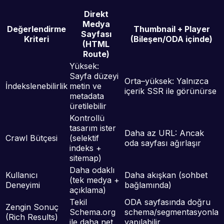
Direkt
Medya
Değerlendirme
Thumbnail + Player
Sayfası
Kriteri
(Bileşen/ODA içinde)
(HTML
Route)
Yüksek:
Sayfa düzeyi
Orta–yüksek: Yalnızca
İndekslenebilirlik
metin ve
içerik SSR ile görünürse
metadata
üretilebilir
Kontrollü
tasarım ister
Daha az URL: Ancak
Crawl Bütçesi
(selektif
oda sayfası ağırlaşır
indeks +
sitemap)
Daha odaklı
Kullanıcı
Daha akışkan (sohbet
(tek medya +
Deneyimi
bağlamında)
açıklama)
Tekil
ODA sayfasında doğru
Zengin Sonuç
Schema.org
schema/segmentasyonla
(Rich Results)
ile daha net
yapılabilir