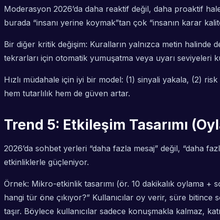
Moderasyon 2026’da daha reaktif değil, daha proaktif hale
burada “insanı yerine koymak”tan çok “insanın karar kalites
Bir diğer kritik değişim: Kuralların yalnızca metin halinde
tekrarları için otomatik yumuşatma veya uyarı seviyeleri k
Hızlı müdahale için iyi bir model: (1) sinyali yakala, (2) ri
hem tutarlılık hem de güven artar.
Trend 5: Etkileşim Tasarımı (Oy
2026’da sohbet yerleri “daha fazla mesaj” değil, “daha fazl
etkinliklerle güçleniyor.
Örnek: Mikro-etkinlik tasarımı (ör. 10 dakikalık oylama + s
hangi tür öne çıkıyor?” Kullanıcılar oy verir, süre bitinc
taşır. Böylece kullanıcılar sadece konuşmakla kalmaz, katıl