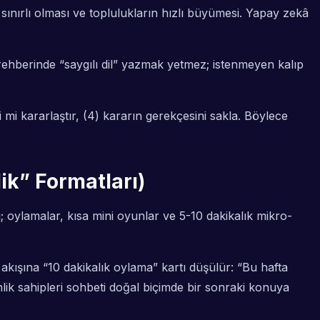
ınırlı olması ve toplulukların hızlı büyümesi. Yapay zekâ
k rehberinde “saygılı dil” yazmak yetmez; istenmeyen kalıp
i mi kararlaştır, (4) kararın gerekçesini sakla. Böylece
ik” Formatları)
ı; oylamalar, kısa mini oyunlar ve 5-10 dakikalık mikro-
 akışına “10 dakikalık oylama” kartı düşülür: “Bu hafta
lik sahipleri sohbeti doğal biçimde bir sonraki konuya