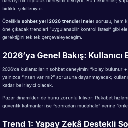
daha iyi bir topluluk deneyimi bekliyor. Bu beklentiler; 
birlikte şekilleniyor.
Özellikle
sohbet yeri 2026 trendleri neler
sorusu, hem kul
öne çıkacak trendleri “uygulanabilir kontrol listesi” gibi e
gerektiğini tek tek çerçeveleyeceğim.
2026’ya Genel Bakış: Kullanıcı 
2026’da kullanıcıların sohbet deneyimini “kolay bulunur + 
yalnızca “insan var mı?” sorusuna dayanmayacak; kullanıcı
kadar belirleyici olacak.
Pazar dinamikleri de bunu zorunlu kılıyor: Rekabet hızlanır
güvenlik katmanları ise “sonradan müdahale” yerine “önle
Trend 1: Yapay Zekâ Destekli So