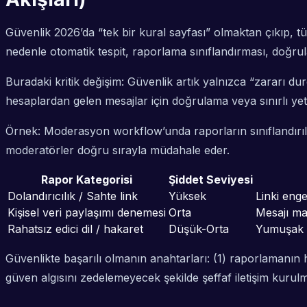
Güvenlik 2026’da “tek bir kural sayfası” olmaktan çıkıp, t
nedenle otomatik tespit, raporlama sınıflandırması, doğrula
Buradaki kritik değişim: Güvenlik artık yalnızca “zararı d
hesaplardan gelen mesajlar için doğrulama veya sınırlı yetk
Örnek: Moderasyon workflow’unda raporların sınıflandırılm
moderatörler doğru sırayla müdahale eder.
Rapor Kategorisi
Şiddet Seviyesi
Dolandırıcılık / Sahte link
Yüksek
Linki enge
Kişisel veri paylaşımı denemesi
Orta
Mesajı mas
Rahatsız edici dil / hakaret
Düşük-Orta
Yumuşak u
Güvenlikte başarılı olmanın anahtarları: (1) raporlamanın h
güven algısını zedelemeyecek şekilde şeffaf iletişim kurulm