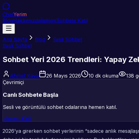
Chat
Yerim
Blog
Hakkımızda
İletişim
Sohbete Katıl
Ana Sayfa
Blog
Sesli Sohbet
Sesli Sohbet
Sohbet Yeri 2026 Trendleri: Yapay Ze
Ahmet Kaya
26 Mayıs 2026
10
dk okuma
138
g
Çevrimiçi
Canlı Sohbete Başla
Sesli ve görüntülü sohbet odalarına hemen katıl.
Hemen Katıl
2026’ya girerken sohbet yerlerinin “sadece anlık mesajlaş