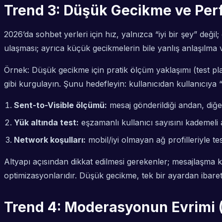
Trend 3: Düşük Gecikme ve Per
2026’da sohbet yerleri için hız, yalnızca “iyi bir şey” deği
ulaşması; ayrıca küçük gecikmelerin bile yanlış anlaşılma v
Örnek: Düşük gecikme için pratik ölçüm yaklaşımı (test plan
gibi kurgulayın. Şunu hedefleyin: kullanıcıdan kullanıcıya
Sent-to-Visible ölçümü:
mesaj gönderildiği andan, diğe
Yük altında test:
eşzamanlı kullanıcı sayısını kademeli
Network koşulları:
mobil/iyi olmayan ağ profilleriyle tes
Altyapı açısından dikkat edilmesi gerekenler; mesajlaşma 
optimizasyonlarıdır. Düşük gecikme, tek bir ayardan ibaret 
Trend 4: Moderasyonun Evrimi (H