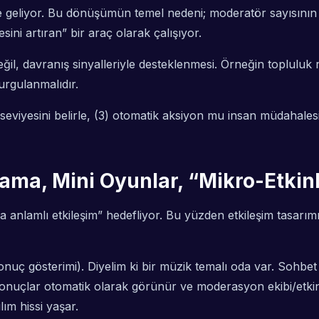
 geliyor. Bu dönüşümün temel nedeni; moderatör sayısının s
ini artıran” bir araç olarak çalışıyor.
 değil, davranış sinyalleriyle desteklenmesi. Örneğin toplulu
urgulanmalıdır.
sk seviyesini belirle, (3) otomatik aksiyon mu insan müdahales
lama, Mini Oyunlar, “Mikro-Etkinl
a anlamlı etkileşim” hedefliyor. Bu yüzden etkileşim tasarım
onuç gösterimi). Diyelim ki bir müzik temalı oda var. Sohbet
e sonuçlar otomatik olarak görünür ve moderasyon ekibi/etkin
ım hissi yaşar.