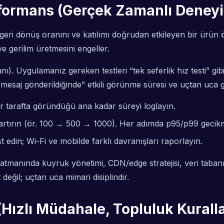
formans (Gerçek Zamanlı Deney
l; geri dönüş oranını ve katılımı doğrudan etkileyen bir ürün 
e gerilim üretmesini engeller.
ı). Uygulamanız gereken testleri “tek seferlik hız testi” gib
 “mesaj gönderildiğinde” etkili görünme süresi ve uçtan uca 
r tarafta göründüğü ana kadar süreyi loglayın.
 artırın (ör. 100 → 500 → 1000). Her adımda p95/p99 gecikm
t edin; Wi-Fi ve mobilde farklı davranışları raporlayın.
katmanında kuyruk yönetimi, CDN/edge stratejisi, veri taban
değil; uçtan uca mimari disiplindir.
ızlı Müdahale, Topluluk Kuralları