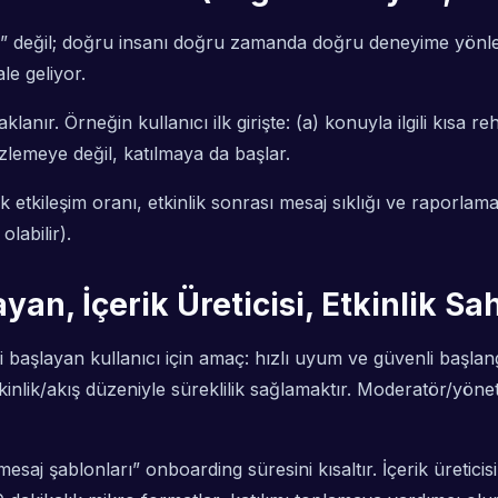
ma” değil; doğru insanı doğru zamanda doğru deneyime yönle
le geliyor.
klanır. Örneğin kullanıcı ilk girişte: (a) konuyla ilgili kısa 
zlemeye değil, katılmaya da başlar.
ilk etkileşim oranı, etkinlik sonrası mesaj sıklığı ve raporla
labilir).
yan, İçerik Üreticisi, Etkinlik S
 başlayan kullanıcı için amaç: hızlı uyum ve güvenli başlangıç
etkinlik/akış düzeniyle süreklilik sağlamaktır. Moderatör/yön
mesaj şablonları” onboarding süresini kısaltır. İçerik üretic