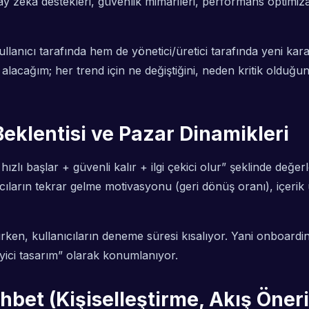
yapay zekâ destekleri, güvenlik mimarileri, performans opti
lanıcı tarafında hem de yönetici/üretici tarafında yeni kara
le alacağım; her trend için ne değiştiğini, neden kritik oldu
Beklentisi ve Pazar Dinamikleri
hızlı başlar + güvenli kalır + ilgi çekici olur” şeklinde de
ların tekrar gelme motivasyonu (geri dönüş oranı), içerik ür
ken, kullanıcıların deneme süresi kısalıyor. Yani onboarding 
yici tasarım” olarak konumlanıyor.
hbet (Kişiselleştirme, Akış Öner