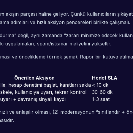
üm akışın parçası haline geliyor. Çünkü kullanıcıların şikây
ma adımları ve hızlı aksiyon pencereleri birlikte çalışmalı.
urdurma” değil; aynı zamanda “zararı minimize edecek kullan
i uygulamaları, spam/istismar maliyetini yükseltir.
ası ve öncelikleme (örnek şema). Rapor bir kutuya atılmaz; 
Önerilen Aksiyon
Hedef SLA
lle, hesap denetimi başlat, kanıtları sakla
< 10 dk
kele, kullanıcıya uyarı, tekrar kontrol
30-60 dk
yarı + davranış sinyali kaydı
1-3 saat
ızlı ve anlaşılır olması, (2) moderasyonun “sınıflandır + önc
asıdır.