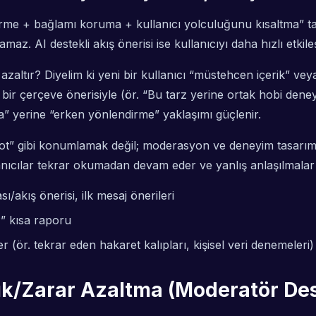
irme + bağlamı koruma + kullanıcı yolculuğunu kısaltma” ta
. AI destekli akış önerisi ise kullanıcıyı daha hızlı etk
azaltır? Diyelim ki yeni bir kullanıcı “müstehcen içerik” veya
l bir çerçeve önerisiyle (ör. “Bu tarz yerine ortak hobi den
” yerine “erken yönlendirme” yaklaşımı güçlenir.
bot” gibi konumlamak değil; moderasyon ve deneyim tasarım
nıcılar tekrar okumadan devam eder ve yanlış anlaşılmalar 
ı/akış önerisi, ilk mesaj önerileri
” kısa raporu
r (ör. tekrar eden hakaret kalıpları, kişisel veri denemeleri)
ılık/Zarar Azaltma (Moderatör De