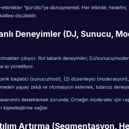
etkinlikler “gürültü”ye dönüşmemeli. Her etkinlik; hedefini, 
litesi ölçülebilir.
abanlı Deneyimler (DJ, Sunucu, M
olmaktan çıkıyor. Rol tabanlı deneyimler; DJ/sunucu/moderatör
 iyi yönetiliyor.
çerik başlatıcı (sunucu/host), (2) düzenleyici (moderasyon), (3
ştirmeden yapay zekâ ve otomasyon eklemek, tutarsız deneyim
sarımını desteklemek zorunda. Örneğin moderatör için rapor
i kişiselleştirme sağlar.
atılım Artırma (Segmentasyon, He