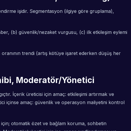
ndirme işidir. Segmentasyon (ilgiye göre gruplama),
rehber, (b) güvenlik/nezaket vurgusu, (c) ilk etkileşim eylemi
ma oranının trendi (artış kötüye işaret ederken düşüş her
ahibi, Moderatör/Yönetici
tır. İçerik üreticisi için amaç: etkileşimi artırmak ve
etici içinse amaç: güvenlik ve operasyon maliyetini kontrol
isi için; otomatik özet ve bağlam koruma, sohbetin