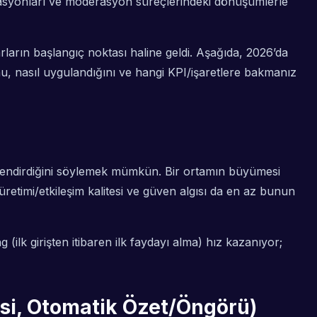
mizasyonları ve moderasyon süreçlerindeki dönüşümlerle
rların başlangıç noktası haline geldi. Aşağıda, 2026’da
ğunu, nasıl uygulandığını ve hangi KPI/işaretlere bakmanız
ğerlendirdiğini söylemek mümkün. Bir ortamın büyümesi
etimi/etkileşim kalitesi ve güven algısı da en az bunun
(ilk girişten itibaren ilk faydayı alma) hız kazanıyor;
isi, Otomatik Özet/Öngörü)