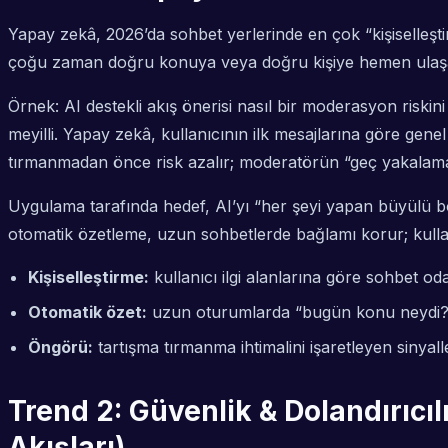
Yapay zekâ, 2026’da sohbet yerlerinde en çok “kişiselleşt
çoğu zaman doğru konuya veya doğru kişiye hemen ulaşamaz
Örnek: AI destekli akış önerisi nasıl bir moderasyon riskini 
meyilli. Yapay zekâ, kullanıcının ilk mesajlarına göre gene
tırmanmadan önce risk azalır; moderatörün “geç yakalama
Uygulama tarafında hedef, AI’yı “her şeyi yapan büyülü 
otomatik özetleme, uzun sohbetlerde bağlamı korur; kulla
Kişiselleştirme:
kullanıcı ilgi alanlarına göre sohbet odas
Otomatik özet:
uzun oturumlarda “bugün konu neydi?
Öngörü:
tartışma tırmanma ihtimalini işaretleyen sinyalle
Trend 2: Güvenlik & Dolandırıc
Akışları)