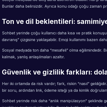
Bunlar daha belirsizdir. Ayrıca konu odağı çoğu zaman prof
Ton ve dil beklentileri: samimiy
Sohbet yerinde çoğu kullanıcı daha kısa ve pratik konuşur. S
davranış” çizgisine yaklaşabilir. Emoji kullanımı bazen daha
Sosyal medyada ton daha “mesafeli” olma eğilimindedir. Büyük
kalmak, yanlış anlaşılmaları azaltır.
Güvenlik ve gizlilik farkları: dol
Her iki ortamda da risk vardır; fark, riskin “nasıl” geldiği
bir soru, ardından link, ödeme isteği ya da kimlik doğrula
Sohbet yerinde risk daha “anlık manipülasyon” şeklinde gel