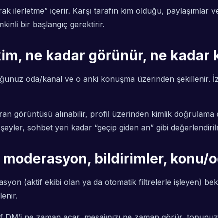
 ilerletme” içerir. Karşı tarafın kim olduğu, paylaşımlar ve
li bir başlangıç gerektirir.
kim, ne kadar görünür, ne kadar ka
unuz oda/kanal ve o anki konuşma üzerinden şekillenir. İz, d
n görüntüsü alınabilir, profil üzerinden kimlik doğrulama da
eyler, sohbet yeri kadar “geçip giden an” gibi değerlendiril
ı, moderasyon, bildirimler, konu
on (aktif ekibi olan ya da otomatik filtrelerle işleyen) bek
enir.
raf DM’i ne zaman açar, mesajınızı ne zaman görür, tonunuz