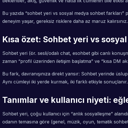
beklentiler, akış, güvenlik ve hatta ilk cümlenin bile etkisi a
Bu yazıda “sohbet yeri vs sosyal medya sohbet farkları” p
deneyim yaşar, gereksiz risklere daha az maruz kalırsınız.
Kısa özet: Sohbet yeri vs sosya
Sohbet yeri (ör. sesli/odalı chat, esohbet gibi canlı konu
zaman “profil üzerinden iletişim başlatma” ve “kısa DM akış
Bu fark, davranışınıza direkt yansır: Sohbet yerinde üslup d
Aynı cümleyi iki yerde kurmak, iki farklı etkiyle sonuçlanır.
Tanımlar ve kullanıcı niyeti: eğ
Sohbet yeri, çoğu kullanıcı için “anlık sosyalleşme” alanıdı
odanın temasına göre (genel, müzik, oyun, tematik sohbet 