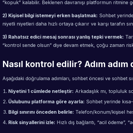
“kopuk” kalabilir. Beklenen davranışı platformun ritmine 
2) Kişisel bilgi istemeyi erken başlatmak:
Sohbet yerinde 
niyetli niyetleri daha hızlı ortaya çıkarır ve karşı tarafın sınır
3) Rahatsız edici mesaj sonrası yanlış tepki vermek:
Tar
“kontrol sende olsun” diye devam etmek, çoğu zaman riski 
Nasıl kontrol edilir? Adım adım 
Aşağıdaki doğrulama adımları, sohbet öncesi ve sohbet sırası
Niyetini 1 cümlede netleştir:
Arkadaşlık mı, topluluk soh
Üslubunu platforma göre ayarla:
Sohbet yerinde kısa-a
Bilgi sınırını önceden belirle:
Telefon/konum/kişisel hes
Risk sinyallerini izle:
Hızlı dış bağlantı, “acil ödeme”, “a