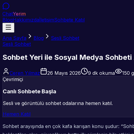
Chat
Yerim
Blog
Hakkımızda
İletişim
Sohbete Katıl
Ana Sayfa
Blog
Sesli Sohbet
Sesli Sohbet
Sohbet Yeri ile Sosyal Medya Sohbeti 
Ceren Yılmaz
26 Mayıs 2026
9
dk okuma
150
g
Çevrimiçi
Canlı Sohbete Başla
Sesli ve görüntülü sohbet odalarına hemen katıl.
Hemen Katıl
Sohbet arayışında en çok kafa karışan konu şudur: “Sohbe