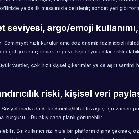
ilinizle ya da ilk mesajınızla belirlenir; sohbet yeri gibi 
et seviyesi, argo/emoji kullanımı,
amimiyet hızlı kurulur ama doz önemli: fazla iddialı iltifatl
 doğal görünür; ancak argo ve kişisel yorumlar riskli olabili
 vaatler, çok hızlı kişisel çıkarımlar ya da aşırı samimi hit
andırıcılık riski, kişisel veri pay
dir. Sosyal medyada dolandırıcılık/iltifat tuzağı çoğu zaman p
ma kurgusu… Bu akış daha planlı görünebilir.
ebilir. Bir kullanıcı sizi hızla bir platform dışına çekmek,