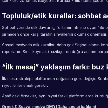
içeriklere zorlamak isteyebilir. Burada kritik nokta şudur
Topluluk/etik kurallar: sohbet a
Sohbet yerinde etik davranış, “ortamın ritmine uyum” ile baş
girmeden önce karşı tarafın sinyallerini okumak önemlidir.
Sosyal medyada etik kurallar, daha çok “kişisel alanın ko
raporlanır. Sınır koymak (nazikçe) en doğru adımın parças
“İlk mesaj” yaklaşım farkı: buz 
İlk mesaj stratejisi platformun doğasına göre değişir. Sohb
niyet ile ilerlemek gerekir.
Aşağıdaki örnekler, aynı niyeti farklı platformlarda kurduğ
Örnek 1: Sosyal medya DM’i (Daha seçici bağlam)