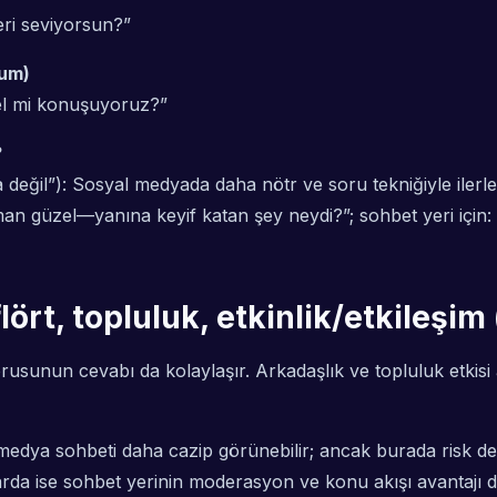
eri seviyorsun?”
yum)
nel mi konuşuyoruz?”
?
na değil”): Sosyal medyada daha nötr ve soru tekniğiyle ile
an güzel—yanına keyif katan şey neydi?”; sohbet yeri için
flört, topluluk, etkinlik/etkileş
usunun cevabı da kolaylaşır. Arkadaşlık ve topluluk etkisi 
medya sohbeti daha cazip görünebilir; ancak burada risk de a
arda ise sohbet yerinin moderasyon ve konu akışı avantajı da