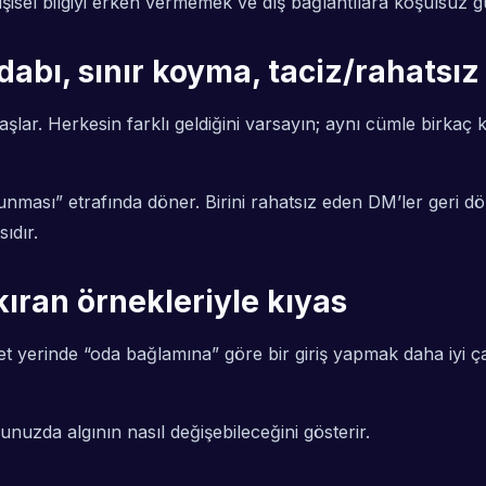
: kişisel bilgiyi erken vermemek ve dış bağlantılara koşulsu
dabı, sınır koyma, taciz/rahatsız
lar. Herkesin farklı geldiğini varsayın; aynı cümle birkaç ki
runması” etrafında döner. Birini rahatsız eden DM’ler geri
ıdır.
kıran örnekleriyle kıyas
et yerinde “oda bağlamına” göre bir giriş yapmak daha iyi ça
unuzda algının nasıl değişebileceğini gösterir.