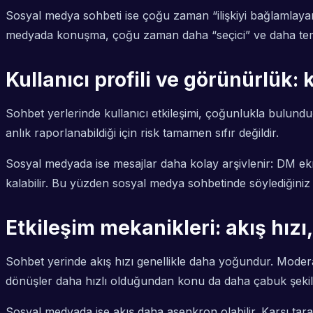
Sosyal medya sohbeti ise çoğu zaman “ilişkiyi bağlamlayarak
medyada konuşma, çoğu zaman daha “seçici” ve daha temkin
Kullanıcı profili ve görünürlük: 
Sohbet yerlerinde kullanıcı etkileşimi, çoğunlukla bulunduğ
anlık raporlanabildiği için risk tamamen sıfır değildir.
Sosyal medyada ise mesajlar daha kolay arşivlenir: DM ekra
kalabilir. Bu yüzden sosyal medya sohbetinde söylediğiniz ş
Etkileşim mekanikleri: akış hız
Sohbet yerinde akış hızı genellikle daha yoğundur. Moderasy
dönüşler daha hızlı olduğundan konu da daha çabuk şekill
Sosyal medyada ise akış daha asenkron olabilir. Karşı ta