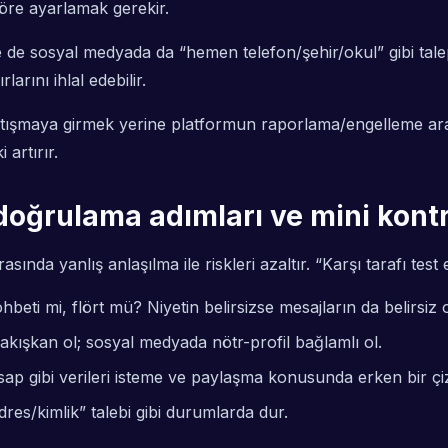
göre ayarlamak gerekir.
de sosyal medyada da “hemen telefon/şehir/okul” gibi talep
larını ihlal edebilir.
tışmaya girmek yerine platformun raporlama/engelleme ara
artırır.
doğrulama adımları ve mini kontro
nda yanlış anlaşılma ile riskleri azaltır. “Karşı tarafı test
beti mi, flört mü? Niyetin belirsizse mesajların da belirsiz o
kışkan ol; sosyal medyada nötr-profil bağlamlı ol.
ap gibi verileri isteme ve paylaşma konusunda erken bir çiz
dres/kimlik” talebi gibi durumlarda dur.