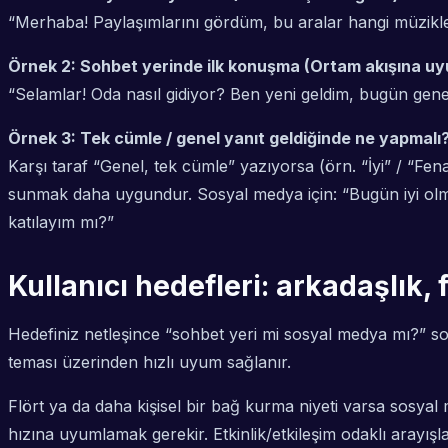
“Merhaba! Paylaşımlarını gördüm, bu aralar hangi müzikl
Örnek 2: Sohbet yerinde ilk konuşma (Ortam akışına u
“Selamlar! Oda nasıl gidiyor? Ben yeni geldim, bugün ge
Örnek 3: Tek cümle / genel yanıt geldiğinde ne yapmalı
Karşı taraf “Genel, tek cümle” yazıyorsa (örn. “İyi” / “Fe
sunmak daha uygundur. Sosyal medya için: “Bugün iyi olm
katılayım mı?”
Kullanıcı hedefleri: arkadaşlık, 
Hedefiniz netleşince “sohbet yeri mi sosyal medya mı?” sor
teması üzerinden hızlı uyum sağlanır.
Flört ya da daha kişisel bir bağ kurma niyeti varsa sosyal 
hızına uyumlamak gerekir. Etkinlik/etkileşim odaklı arayışl