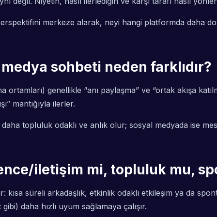
ynı değil. Niyetin, nasıl ilerlediğin ve karşı tarafı nasıl yönl
erspektifini merkeze alarak, neyi hangi platformda daha doğ
l medya sohbeti neden farklıdır?
şma ortamları) genellikle “anı paylaşma” ve “ortak akışa kat
ı” mantığıyla ilerler.
aha topluluk odaklı ve anlık olur; sosyal medyada ise mesaj, 
lence/iletişim mi, topluluk mu, s
r: kısa süreli arkadaşlık, etkinlik odaklı etkileşim ya da spo
gibi) daha hızlı uyum sağlamaya çalışır.