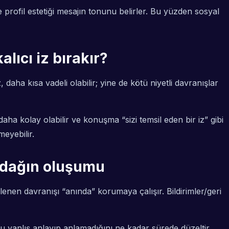
 profil estetiği mesajın tonunu belirler. Bu yüzden sosyal
lıcı iz bırakır?
aha kısa vadeli olabilir; yine de kötü niyetli davranışlar
ha kolay olabilir ve konuşma “sizi temsil eden bir iz” gibi
meyebilir.
/odağın oluşumu
lenen davranışı “anında” korumaya çalışır. Bildirimler/geri
u yanlış anlayıp anlamadığını ne kadar sürede düzeltir…