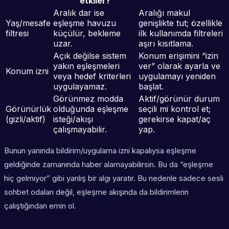
etkiler?
Aralık dar ise
Aralığı makul
Yaş/mesafe
eşleşme havuzu
genişlikte tut; özellikle
filtresi
küçülür, bekleme
ilk kullanımda filtreleri
uzar.
aşırı kısıtlama.
Açık değilse sistem
Konum erişimini “izin
yakın eşleşmeleri
ver” olarak ayarla ve
Konum izni
veya hedef kriterleri
uygulamayı yeniden
uygulayamaz.
başlat.
Görünmez modda
Aktif/görünür durum
Görünürlük
olduğunda eşleşme
seçili mi kontrol et;
(gizli/aktif)
isteği/akışı
gerekirse kapat/aç
çalışmayabilir.
yap.
Bunun yanında bildirim/uygulama izni kapalıysa eşleşme
geldiğinde zamanında haber alamayabilirsin. Bu da “eşleşme
hiç gelmiyor” gibi yanlış bir algı yaratır. Bu nedenle sadece sesli
sohbet odaları değil, eşleşme akışında da bildirimlerin
çalıştığından emin ol.