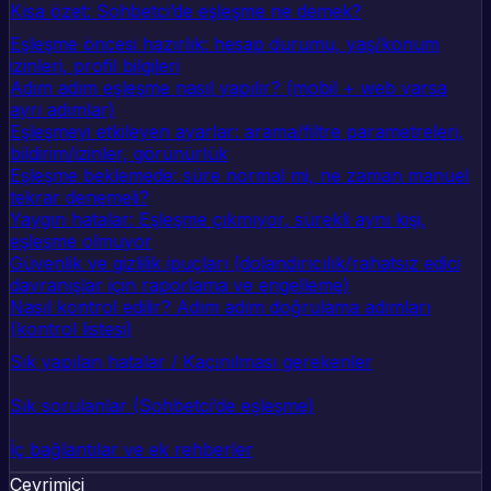
Kısa özet: Sohbetci’de eşleşme ne demek?
Eşleşme öncesi hazırlık: hesap durumu, yaş/konum
izinleri, profil bilgileri
Adım adım eşleşme nasıl yapılır? (mobil + web varsa
ayrı adımlar)
Eşleşmeyi etkileyen ayarlar: arama/filtre parametreleri,
bildirim/izinler, görünürlük
Eşleşme beklemede: süre normal mi, ne zaman manuel
tekrar denemeli?
Yaygın hatalar: Eşleşme çıkmıyor, sürekli aynı kişi,
eşleşme olmuyor
Güvenlik ve gizlilik ipuçları (dolandırıcılık/rahatsız edici
davranışlar için raporlama ve engelleme)
Nasıl kontrol edilir? Adım adım doğrulama adımları
(kontrol listesi)
Sık yapılan hatalar / Kaçınılması gerekenler
Sık sorulanlar (Sohbetci’de eşleşme)
İç bağlantılar ve ek rehberler
Çevrimiçi