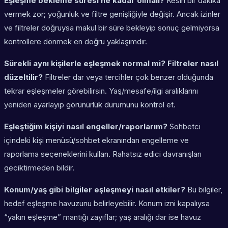
Eşleşme bekleme süresi ne kadar olmalı?
Kesin bir dakika
vermek zor; yoğunluk ve filtre genişliğiyle değişir. Ancak izinler
ve filtreler doğruysa makul bir süre bekleyip sonuç gelmiyorsa
kontrollere dönmek en doğru yaklaşımdır.
Sürekli aynı kişilerle eşleşmek normal mi? Filtreler nasıl
düzeltilir?
Filtreler dar veya tercihler çok benzer olduğunda
tekrar eşleşmeler görebilirsin. Yaş/mesafe/ilgi aralıklarını
yeniden ayarlayıp görünürlük durumunu kontrol et.
Eşleştiğim kişiyi nasıl engeller/raporlarım?
Sohbetci
içindeki kişi menüsü/sohbet ekranından engelleme ve
raporlama seçeneklerini kullan. Rahatsız edici davranışları
geciktirmeden bildir.
Konum/yaş gibi bilgiler eşleşmeyi nasıl etkiler?
Bu bilgiler,
hedef eşleşme havuzunu belirleyebilir. Konum izni kapalıysa
“yakın eşleşme” mantığı zayıflar; yaş aralığı dar ise havuz