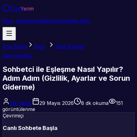
Chat
Yerim
Blog
Hakkımızda
İletişim
Sohbete Katıl
Ana Sayfa
Blog
Sesli Sohbet
Sesli Sohbet
Sohbetci ile Eşleşme Nasıl Yapılır?
Adım Adım (Gizlilik, Ayarlar ve Sorun
Giderme)
Elif Demir
29 Mayıs 2026
8
dk okuma
151
görüntülenme
Çevrimiçi
Canlı Sohbete Başla