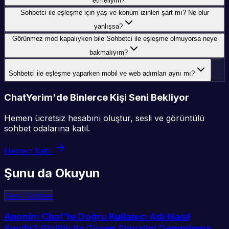
etmeliyim?
Sohbetci ile eşleşme için yaş ve konum izinleri şart mı? Ne olur
yanlışsa?
Görünmez mod kapalıyken bile Sohbetci ile eşleşme olmuyorsa neye
bakmalıyım?
Sohbetci ile eşleşme yaparken mobil ve web adımları aynı mı?
ChatYerim'de Binlerce Kişi Seni Bekliyor
Hemen ücretsiz hesabını oluştur, sesli ve görüntülü
sohbet odalarına katıl.
Hemen Katıl
Şunu da Okuyun
Sesli Sohbet
Anonim Chat’te Doğru Kullanıcı Adı Nasıl
Seçilir? Gizlilik ile Güven Sinyalini Dengeleme