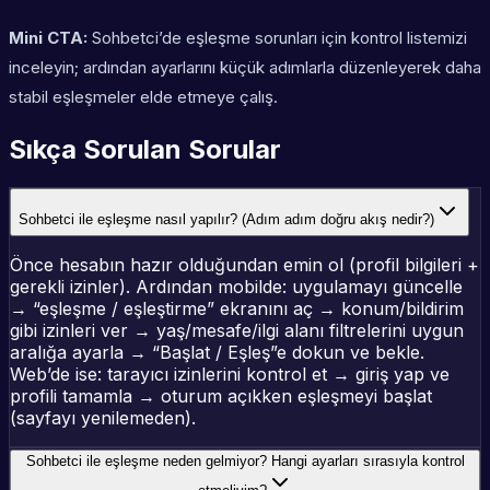
Mini CTA:
Sohbetci’de eşleşme sorunları için kontrol listemizi
inceleyin; ardından ayarlarını küçük adımlarla düzenleyerek daha
stabil eşleşmeler elde etmeye çalış.
Sıkça Sorulan Sorular
Sohbetci ile eşleşme nasıl yapılır? (Adım adım doğru akış nedir?)
Önce hesabın hazır olduğundan emin ol (profil bilgileri +
gerekli izinler). Ardından mobilde: uygulamayı güncelle
→ “eşleşme / eşleştirme” ekranını aç → konum/bildirim
gibi izinleri ver → yaş/mesafe/ilgi alanı filtrelerini uygun
aralığa ayarla → “Başlat / Eşleş”e dokun ve bekle.
Web’de ise: tarayıcı izinlerini kontrol et → giriş yap ve
profili tamamla → oturum açıkken eşleşmeyi başlat
(sayfayı yenilemeden).
Sohbetci ile eşleşme neden gelmiyor? Hangi ayarları sırasıyla kontrol