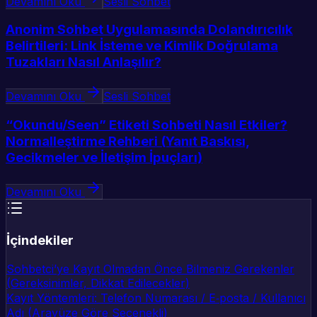
Devamını Oku
Sesli Sohbet
Anonim Sohbet Uygulamasında Dolandırıcılık
Belirtileri: Link İsteme ve Kimlik Doğrulama
Tuzakları Nasıl Anlaşılır?
Devamını Oku
Sesli Sohbet
“Okundu/Seen” Etiketi Sohbeti Nasıl Etkiler?
Normalleştirme Rehberi (Yanıt Baskısı,
Gecikmeler ve İletişim İpuçları)
Devamını Oku
İçindekiler
Sohbetci’ye Kayıt Olmadan Önce Bilmeniz Gerekenler
(Gereksinimler, Dikkat Edilecekler)
Kayıt Yöntemleri: Telefon Numarası / E‑posta / Kullanıcı
Adı (Arayüze Göre Seçenekli)