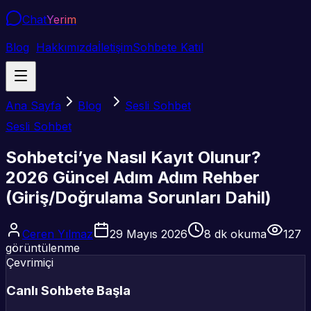
Chat
Yerim
Blog
Hakkımızda
İletişim
Sohbete Katıl
Ana Sayfa
Blog
Sesli Sohbet
Sesli Sohbet
Sohbetci’ye Nasıl Kayıt Olunur?
2026 Güncel Adım Adım Rehber
(Giriş/Doğrulama Sorunları Dahil)
Ceren Yılmaz
29 Mayıs 2026
8
dk okuma
127
görüntülenme
Çevrimiçi
Canlı Sohbete Başla