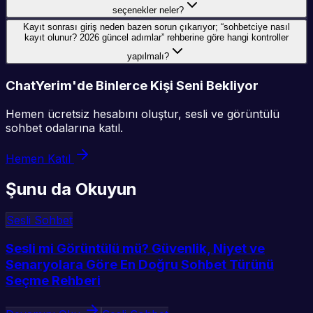
seçenekler neler?
Kayıt sonrası giriş neden bazen sorun çıkarıyor; “sohbetciye nasıl
kayıt olunur? 2026 güncel adımlar” rehberine göre hangi kontroller
yapılmalı?
ChatYerim'de Binlerce Kişi Seni Bekliyor
Hemen ücretsiz hesabını oluştur, sesli ve görüntülü
sohbet odalarına katıl.
Hemen Katıl
Şunu da Okuyun
Sesli Sohbet
Sesli mi Görüntülü mü? Güvenlik, Niyet ve
Senaryolara Göre En Doğru Sohbet Türünü
Seçme Rehberi