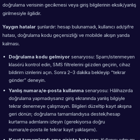
doğrulama verisinin gecikmesi veya giriş bilgilerinin eksik/yanlış
girilmesiyle ilgilidir.
Yaygın hatalar
şunlardır: hesap bulunamadı, kullanıcı adı/şifre
hatası, doğrulama kodu geçersizliği ve mobilde akışın yarıda
kalması.
Doğrulama kodu gelmiyor
senaryosu: Spam/istenmeyen
klasörü kontrol edin, SMS filtrelerini gözden geçirin, cihaz
bildirim izinlerini açın. Sonra 2–3 dakika bekleyip “tekrar
gönder” deneyin.
Yanlış numara/e‑posta kullanma
senaryosu: Hâlihazırda
doğrulama yapmadıysanız giriş ekranında yanlış bilgiyle
tekrar denemeye çalışmayın. Bilgileri düzeltip kayıt akışına
geri dönün; doğrulama tamamlandıysa destek/hesap
kurtarma adımlarını izleyin (gerekiyorsa doğru
numara/e‑posta ile tekrar kayıt yaklaşımı).
Kayıt tamamlandı ama girişte hata var
: Kullanıcı adını mı