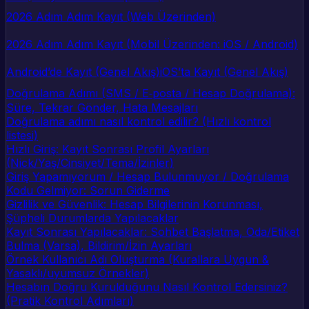
2026 Adım Adım Kayıt (Web Üzerinden)
2026 Adım Adım Kayıt (Mobil Üzerinden: iOS / Android)
Android’de Kayıt (Genel Akış)
iOS’ta Kayıt (Genel Akış)
Doğrulama Adımı (SMS / E‑posta / Hesap Doğrulama):
Süre, Tekrar Gönder, Hata Mesajları
Doğrulama adımı nasıl kontrol edilir? (Hızlı kontrol
listesi)
Hızlı Giriş: Kayıt Sonrası Profil Ayarları
(Nick/Yaş/Cinsiyet/Tema/İzinler)
Giriş Yapamıyorum / Hesap Bulunmuyor / Doğrulama
Kodu Gelmiyor: Sorun Giderme
Gizlilik ve Güvenlik: Hesap Bilgilerinin Korunması,
Şüpheli Durumlarda Yapılacaklar
Kayıt Sonrası Yapılacaklar: Sohbet Başlatma, Oda/Etiket
Bulma (Varsa), Bildirim/İzin Ayarları
Örnek Kullanıcı Adı Oluşturma (Kurallara Uygun &
Yasaklı/uyumsuz Örnekler)
Hesabın Doğru Kurulduğunu Nasıl Kontrol Edersiniz?
(Pratik Kontrol Adımları)