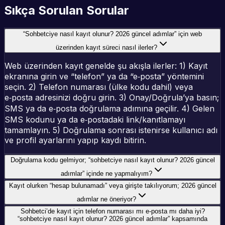
Sıkça Sorulan Sorular
“Sohbetciye nasıl kayıt olunur? 2026 güncel adımlar” için web
üzerinden kayıt süreci nasıl ilerler?
Web üzerinden kayıt genelde şu akışla ilerler: 1) Kayıt
ekranına girin ve “telefon” ya da “e‑posta” yöntemini
seçin. 2) Telefon numarası (ülke kodu dahil) veya
e‑posta adresinizi doğru girin. 3) Onay/Doğrula’ya basın;
SMS ya da e‑posta doğrulama adımına geçilir. 4) Gelen
SMS kodunu ya da e‑postadaki link/kanıtlamayı
tamamlayın. 5) Doğrulama sonrası istenirse kullanıcı adı
ve profil ayarlarını yapıp kaydı bitirin.
Doğrulama kodu gelmiyor; “sohbetciye nasıl kayıt olunur? 2026 güncel
adımlar” içinde ne yapmalıyım?
Kayıt olurken “hesap bulunamadı” veya girişte takılıyorum; 2026 güncel
adımlar ne öneriyor?
Sohbetci’de kayıt için telefon numarası mı e‑posta mı daha iyi?
“sohbetciye nasıl kayıt olunur? 2026 güncel adımlar” kapsamında