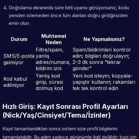
Doğrulama ekranında süre bitti uyarısı görüyorsanız, kodu
yeniden istemeden önce tüm alanları doğru girdiğinizden
emin olun.
Muhtemel
Durum
Ne Yapmalısınız?
Neden
Filtre/spam,
Spam/bildirimleri kontrol
SMS/E‑posta
yanlış
edin; bilgileri doğrulayın;
adres/numara,
2–3 dk sonra “tekrar
gelmiyor
bildirim izni
gönder”
Yanlış kod
Yeni kod isteyin; kopyala-
Kod kabul
girişi, süresi
yapıştır kullanın; rakamları
edilmiyor
dolmuş kod
tek tek kontrol edin
Hızlı Giriş: Kayıt Sonrası Profil Ayarları
(Nick/Yaş/Cinsiyet/Tema/İzinler)
Kayıt tamamlandıktan sonra sistem size profil bilgilerini
tamamlatabilir. Bu adım sadece görünümle ilgili değildir; bazı izin