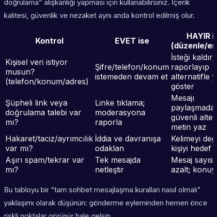
doğrulama” alışkanlığı yapması için kullanabilirsiniz. İçerik
kalitesi, güvenlik ve nezaket aynı anda kontrol edilmiş olur.
HAYIR i
Kontrol
EVET ise
(düzenle/en
İsteği kaldır;
Kişisel veri istiyor
Şifre/telefon/konum
raporlayıp
musun?
istemeden devam et
alternatifle y
(telefon/konum/adres)
göster
Mesajı
Şüpheli link veya
Linke tıklama;
paylaşmada
doğrulama talebi var
moderasyona
güvenli alter
mı?
raporla
metin yaz
Hakaret/taciz/ayrımcılık
İddia ve davranışa
Kelimeyi deği
var mı?
odaklan
kişiyi hedef 
Aşırı spam/tekrar var
Tek mesajda
Mesaj sayısı
mı?
netleştir
azalt; konu
Bu tabloyu bir “tam sohbet mesajlaşma kuralları nasıl olmalı”
yaklaşımı olarak düşünün: gönderme eyleminden hemen önce
riskli noktalar görünür hale gelsin.