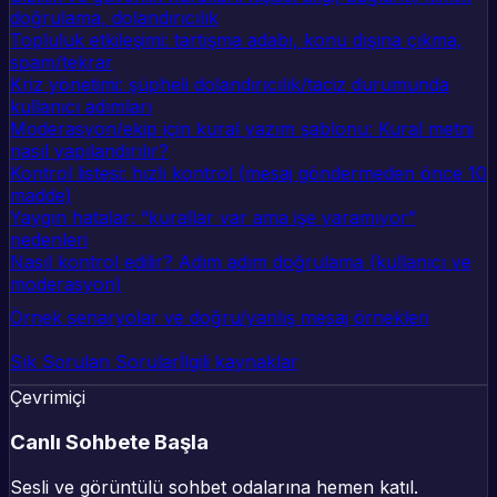
doğrulama, dolandırıcılık
Topluluk etkileşimi: tartışma adabı, konu dışına çıkma,
spam/tekrar
Kriz yönetimi: şüpheli dolandırıcılık/taciz durumunda
kullanıcı adımları
Moderasyon/ekip için kural yazım şablonu: Kural metni
nasıl yapılandırılır?
Kontrol listesi: hızlı kontrol (mesaj göndermeden önce 10
madde)
Yaygın hatalar: “kurallar var ama işe yaramıyor”
nedenleri
Nasıl kontrol edilir? Adım adım doğrulama (kullanıcı ve
moderasyon)
Örnek senaryolar ve doğru/yanlış mesaj örnekleri
Sık Sorulan Sorular
İlgili kaynaklar
Çevrimiçi
Canlı Sohbete Başla
Sesli ve görüntülü sohbet odalarına hemen katıl.