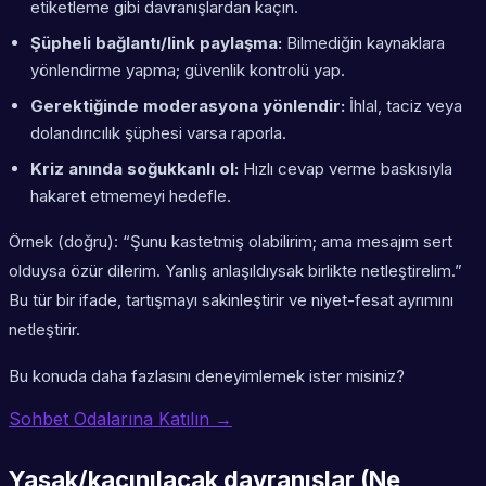
etiketleme gibi davranışlardan kaçın.
Şüpheli bağlantı/link paylaşma:
Bilmediğin kaynaklara
yönlendirme yapma; güvenlik kontrolü yap.
Gerektiğinde moderasyona yönlendir:
İhlal, taciz veya
dolandırıcılık şüphesi varsa raporla.
Kriz anında soğukkanlı ol:
Hızlı cevap verme baskısıyla
hakaret etmemeyi hedefle.
Örnek (doğru): “Şunu kastetmiş olabilirim; ama mesajım sert
olduysa özür dilerim. Yanlış anlaşıldıysak birlikte netleştirelim.”
Bu tür bir ifade, tartışmayı sakinleştirir ve niyet-fesat ayrımını
netleştirir.
Bu konuda daha fazlasını deneyimlemek ister misiniz?
Sohbet Odalarına Katılın →
Yasak/kaçınılacak davranışlar (Ne