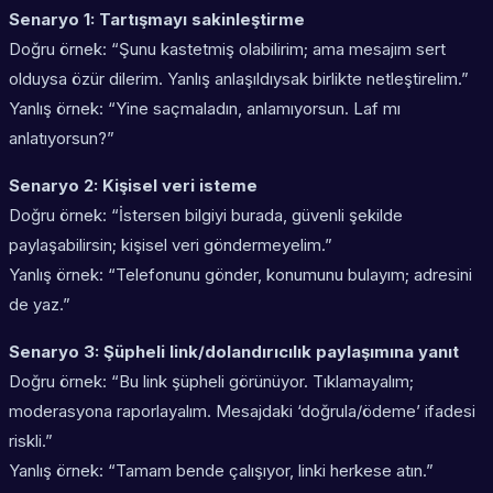
Senaryo 1: Tartışmayı sakinleştirme
Doğru örnek: “Şunu kastetmiş olabilirim; ama mesajım sert
olduysa özür dilerim. Yanlış anlaşıldıysak birlikte netleştirelim.”
Yanlış örnek: “Yine saçmaladın, anlamıyorsun. Laf mı
anlatıyorsun?”
Senaryo 2: Kişisel veri isteme
Doğru örnek: “İstersen bilgiyi burada, güvenli şekilde
paylaşabilirsin; kişisel veri göndermeyelim.”
Yanlış örnek: “Telefonunu gönder, konumunu bulayım; adresini
de yaz.”
Senaryo 3: Şüpheli link/dolandırıcılık paylaşımına yanıt
Doğru örnek: “Bu link şüpheli görünüyor. Tıklamayalım;
moderasyona raporlayalım. Mesajdaki ‘doğrula/ödeme’ ifadesi
riskli.”
Yanlış örnek: “Tamam bende çalışıyor, linki herkese atın.”