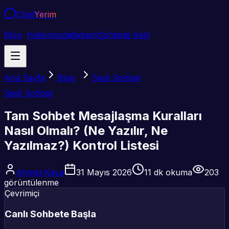
Chat
Yerim
Blog
Hakkımızda
İletişim
Sohbete Katıl
Ana Sayfa
Blog
Sesli Sohbet
Sesli Sohbet
Tam Sohbet Mesajlaşma Kuralları
Nasıl Olmalı? (Ne Yazılır, Ne
Yazılmaz?) Kontrol Listesi
Ahmet Kaya
31 Mayıs 2026
11
dk okuma
203
görüntülenme
Çevrimiçi
Canlı Sohbete Başla