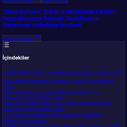
Devamını Oku
Sesli Sohbet
“Okundu/Seen” Etiketi Sohbeti Nasıl Etkiler?
Normalleştirme Rehberi (Yanıt Baskısı,
Gecikmeler ve İletişim İpuçları)
Devamını Oku
İçindekiler
Hedef: Neden “tam” mesajlaşma kurallarına ihtiyaç var?
Kural setinin kapsamı: kullanıcı + içerik + güvenlik +
süreç
Ana mesajlaşma kuralları (Ne yapmalısın?) —
gruplandırılmış kontrol listesi
Yasak/kaçınılacak davranışlar (Ne yapmamalısın?) —
gruplandırılmış kontrol listesi
Dil ve üslup kuralları: argo, caps lock, hakaret,
ayrımcılık, kişisel veri
Gizlilik ve güvenlik kuralları: kişisel bilgi, bağlantı, kimlik