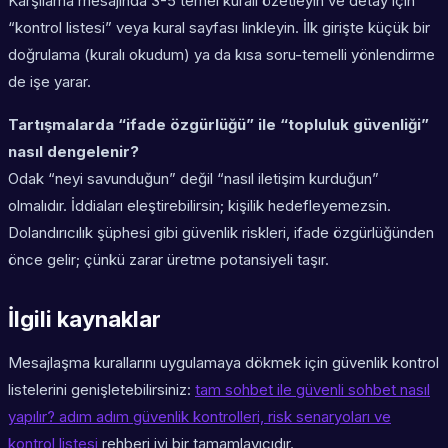
Karşılama mesajında 3-5 temel kuralı özetleyin ve detay için
“kontrol listesi” veya kural sayfası linkleyin. İlk girişte küçük bir
doğrulama (kuralı okudum) ya da kısa soru-temelli yönlendirme
de işe yarar.
Tartışmalarda “ifade özgürlüğü” ile “topluluk güvenliği”
nasıl dengelenir?
Odak “neyi savunduğun” değil “nasıl iletişim kurduğun”
olmalıdır. İddiaları eleştirebilirsin; kişilik hedefleyemezsin.
Dolandırıcılık şüphesi gibi güvenlik riskleri, ifade özgürlüğünden
önce gelir; çünkü zarar üretme potansiyeli taşır.
İlgili kaynaklar
Mesajlaşma kurallarını uygulamaya dökmek için güvenlik kontrol
listelerini genişletebilirsiniz:
tam sohbet ile güvenli sohbet nasıl
yapılır? adım adım güvenlik kontrolleri, risk senaryoları ve
kontrol listesi
rehberi iyi bir tamamlayıcıdır.