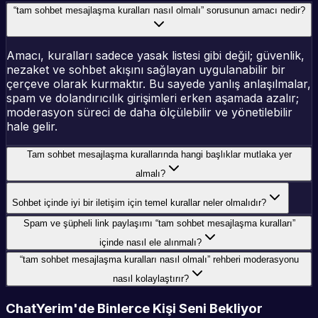
“tam sohbet mesajlaşma kuralları nasıl olmalı” sorusunun amacı nedir?
Amacı, kuralları sadece yasak listesi gibi değil; güvenlik,
nezaket ve sohbet akışını sağlayan uygulanabilir bir
çerçeve olarak kurmaktır. Bu sayede yanlış anlaşılmalar,
spam ve dolandırıcılık girişimleri erken aşamada azalır;
moderasyon süreci de daha ölçülebilir ve yönetilebilir
hale gelir.
Tam sohbet mesajlaşma kurallarında hangi başlıklar mutlaka yer
almalı?
Sohbet içinde iyi bir iletişim için temel kurallar neler olmalıdır?
Spam ve şüpheli link paylaşımı “tam sohbet mesajlaşma kuralları”
içinde nasıl ele alınmalı?
“tam sohbet mesajlaşma kuralları nasıl olmalı” rehberi moderasyonu
nasıl kolaylaştırır?
ChatYerim'de Binlerce Kişi Seni Bekliyor