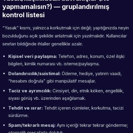
yapmamalısın?) — gruplandırılmış
kontrol listesi
“Yasak” kısmı, yalnızca korkutmak için değil; yaptığınızda neyin
bozulduğunu açık şekilde anlatmak için yazılmalıdır. Kullanıcılar
sınırları bildiğinde ihlaller genellikle azalır.
Kişisel veri paylaşma:
Telefon, adres, konum, özel ilişki
bilgileri, kimlik numarası vb. isteme/paylaşma.
Dolandırıcılık/suistimal:
Ödeme, hediye, yatırım vaadi,
“hesabını doğrula” gibi manipülatif mesajlar.
Taciz ve ayrımcılık:
Cinsiyet, din, etnik köken, engellilik,
siyasi görüş vb. üzerinden aşağılamak.
Tehdit ve ısrar:
Tehdit içeren cümleler, korkutma, tacizi
sürdürme.
Spam/tekrarlı mesaj:
Aynı içeriği tekrar tekrar gönderme;
otomatik mesajlarla doluluk.