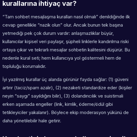
kurallarına ihtiyaç var?
“Tam sohbet mesajlaşma kuralları nasıl olmalı” denildiğinde ilk
cevap genellikle “nazik olun” olur. Ancak bunun tek başına
yetmediği pek çok durum vardır: anlaşmazlıklar büyür,
kullanıcılar kişisel veri paylaşır, şüpheli linklerle kandırılma riski
ortaya çıkar ve tekrarlı mesajlar sohbetin kalitesini düşürür. Bu
nedenle kural seti; hem kullanıcıya yol göstermeli hem de
topluluğu korumalıdır.
İyi yazılmış kurallar üç alanda görünür fayda sağlar: (1) güveni
artırır (taciz/spam azalır), (2) nezaketi standardize eder (kişiler
neyin “saygı” sayıldığını bilir), (3) dolandırıcılık ve suistimali
erken aşamada engeller (link, kimlik, ödeme/ödül gibi
tetikleyiciler yakalanır). Böylece ekip moderasyon yükünü de
daha yönetilebilir hale getirir.