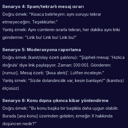
Senaryo 4: Spam/tekrarlı mesaj ısrarı
Doğru örnek: “Kısaca belirteyim: aynı soruyu tekrar
etmeyeceğim. Teşekkürler.”
Yanlış örnek: Aynı cümlenin ısrarla tekrarı, her dakika aynı linki
gönderme: “Link bu! Link bu! Link bu!”
Senaryo 5: Moderasyona raporlama
Doğru örnek (kanıt/olay özeti şablonu): “Şüpheli mesaj: ‘Hızlıca
doğrula’ diye link paylaşıyor. Zaman: [00:00]. Gönderen:
[rumuz]. Mesaj özeti: ‘[kısa alıntı]’. Lütfen inceleyin.”
Yanlış örnek: “Sizde dolandırıcılık var, kesin banlayın!” (kanıtsız/
ölçüsüz)
Senaryo 6: Konu dışına çıkınca kibar yönlendirme
Doğru örnek: “Bu konu başka bir başlıkla daha uygun olabilir.
Burada [ana konu] üzerinden gidelim; örneğin X hakkında
düşüncen nedir?”