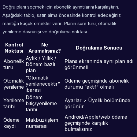
Doğru planı seçmek için abonelik ayrıntılarını karşılaştırın.
Aşağıdaki tablo, satın alma öncesinde kontrol edeceğiniz
mantığa küçük örnekler verir: Planın süre türü, otomatik
yenileme davranışı ve doğrulama noktası.
Kontrol
Ne
Doğrulama Sonucu
Noktası
Aramalısınız?
Aylık / Yıllık /
Abonelik
Plans ekranında aynı plan adı
Dönem bazlı
türü
görünmeli
plan
“Otomatik
Otomatik
Ödeme geçmişinde abonelik
yenilenecektir”
yenileme
durumu “aktif” olmalı
ibaresi
Dönem
Yenileme
Ayarlar > Üyelik bölümünde
bitiş/yenileme
tarihi
görünür
tarihi
Android/Apple/web ödeme
Ödeme
Makbuz/işlem
geçmişinde karşılık
kaydı
numarası
bulmalısınız