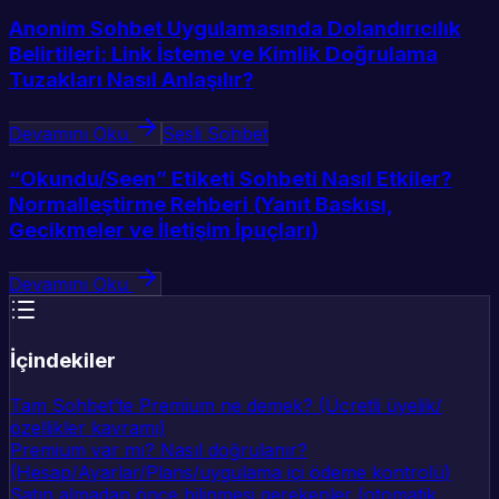
Anonim Sohbet Uygulamasında Dolandırıcılık
Belirtileri: Link İsteme ve Kimlik Doğrulama
Tuzakları Nasıl Anlaşılır?
Devamını Oku
Sesli Sohbet
“Okundu/Seen” Etiketi Sohbeti Nasıl Etkiler?
Normalleştirme Rehberi (Yanıt Baskısı,
Gecikmeler ve İletişim İpuçları)
Devamını Oku
İçindekiler
Tam Sohbet’te Premium ne demek? (Ücretli üyelik/
özellikler kavramı)
Premium var mı? Nasıl doğrulanır?
(Hesap/Ayarlar/Plans/uygulama içi ödeme kontrolü)
Satın almadan önce bilinmesi gerekenler (otomatik