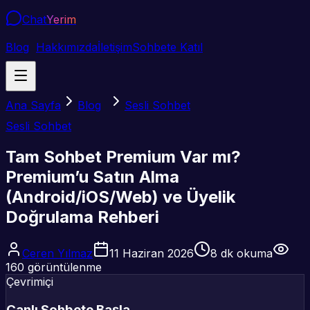
Chat
Yerim
Blog
Hakkımızda
İletişim
Sohbete Katıl
Ana Sayfa
Blog
Sesli Sohbet
Sesli Sohbet
Tam Sohbet Premium Var mı?
Premium’u Satın Alma
(Android/iOS/Web) ve Üyelik
Doğrulama Rehberi
Ceren Yılmaz
11 Haziran 2026
8
dk okuma
160
görüntülenme
Çevrimiçi
Canlı Sohbete Başla