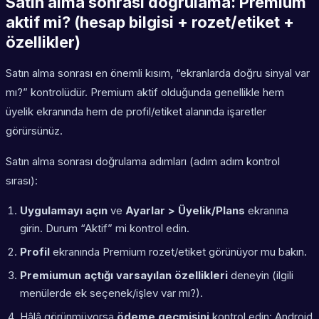
Satın alma sonrası doğrulama: Premium
aktif mi? (hesap bilgisi + rozet/etiket +
özellikler)
Satın alma sonrası en önemli kısım, “ekranlarda doğru sinyal var
mı?” kontrolüdür. Premium aktif olduğunda genellikle hem
üyelik ekranında hem de profil/etiket alanında işaretler
görürsünüz.
Satın alma sonrası doğrulama adımları (adım adım kontrol
sırası):
Uygulamayı açın
ve
Ayarlar > Üyelik/Plans
ekranına
girin. Durum “Aktif” mi kontrol edin.
Profil
ekranında Premium rozet/etiket görünüyor mu bakın.
Premiumun açtığı varsayılan özellikleri
deneyin (ilgili
menülerde ek seçenek/işlev var mı?).
Hâlâ görünmüyorsa
ödeme geçmişini
kontrol edin: Android