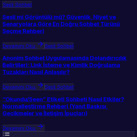
Sesli Sohbet
Sesli mi Görüntülü mü? Güvenlik, Niyet ve
Senaryolara Göre En Doğru Sohbet Türünü
Seçme Rehberi
Devamını Oku
Sesli Sohbet
Anonim Sohbet Uygulamasında Dolandırıcılık
Belirtileri: Link İsteme ve Kimlik Doğrulama
Tuzakları Nasıl Anlaşılır?
Devamını Oku
Sesli Sohbet
“Okundu/Seen” Etiketi Sohbeti Nasıl Etkiler?
Normalleştirme Rehberi (Yanıt Baskısı,
Gecikmeler ve İletişim İpuçları)
Devamını Oku