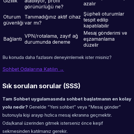
Gizlilik
atabiliyor, profil
azalır
görünürlüğü ne?
Şüpheli oturumlar
Oturum
Tanımadığınız aktif cihaz
tespit edilip
güvenliği
var mı?
kapatılabilir
Mesaj gönderimi ve
VPN/rotalama, zayıf ağ
Bağlantı
eşzamanlama
durumunda deneme
düzelir
Bu konuda daha fazlasını deneyimlemek ister misiniz?
Sohbet Odalarına Katılın →
Sık sorulan sorular (SSS)
Tam Sohbet uygulamasında sohbet başlatmanın en kolay
yolu nedir?
Genelde “Yeni sohbet” veya “Mesaj gönder”
butonuyla kişi arayıp hızlıca mesaj ekranına geçmektir.
Oda/kanal üzerinden gitmek isterseniz önce keşif
sekmesinden katılmanız gerekir.