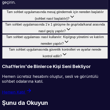
geçirin.
Tam sohbet uygulamasında mesaj göndermek için nereden başlatılır
(sohbet nasıl başlatılır)?
Tam sohbet uygulamasında 1’e 1 görüşme ile grup/oda/kanal arasında
nasıl geçiş yapılır?
Tam sohbet uygulaması nasıl kullanılır: Kişi/grup yönetimi ve katılım
nereden yapılır?
Tam sohbet uygulamasında güvenlik kontrolleri ve ayarlar nerede
kontrol edilir?
ChatYerim'de Binlerce Kişi Seni Bekliyor
Hemen ücretsiz hesabını oluştur, sesli ve görüntülü
sohbet odalarına katıl.
Hemen Katıl
Şunu da Okuyun