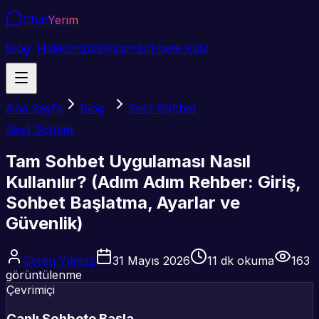
Chat
Yerim
Blog
Hakkımızda
İletişim
Sohbete Katıl
Ana Sayfa
Blog
Sesli Sohbet
Sesli Sohbet
Tam Sohbet Uygulaması Nasıl
Kullanılır? (Adım Adım Rehber: Giriş,
Sohbet Başlatma, Ayarlar ve
Güvenlik)
Ceren Yılmaz
31 Mayıs 2026
11
dk okuma
163
görüntülenme
Çevrimiçi
Canlı Sohbete Başla