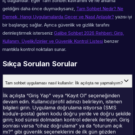
İç bağlantılar:
Eğer Tam Sohbet kavramını ve ne anlama
geldiğini daha önce duymadıysanız,
Tam Sohbet Nedir? Ne
Demek, Hangi Uygulamalarda Geçer ve Nasıl Anlaşılır?
yazısı iyi
bir başlangıç sağlar. Ayrıca güvenlik ve gizlilik tarafını
derinleştirmek isterseniz
Galibe Sohbet 2026 Rehberi: Giriş,
Kullanım, Üyelik/İzinler ve Güvenlik Kontrol Listesi
benzer
mantıkla kontrol noktaları sunar.
Sıkça Sorulan Sorular
Tam sohbet uygulaması nasıl kullanılır: İlk açılışta ne yapmalıyım?
İlk açılışta “Giriş Yap” veya “Kayıt Ol” seçeneğinden
devam edin. Kullanıcı/profil adınızı belirleyin, istenen
bilgileri girin. Uygulama doğrulama istiyorsa (SMS
kodu/e-posta) gelen kodu doğru yerde ve doğru şekilde
girin; kod süresi dolmadan kontrol ederek ilerleyin. Giriş
sonrası varsa “cihaz doğrulama” ya da “oturum açık
mı?” gibi güvenlik seçeneklerini de ilk gün gözden