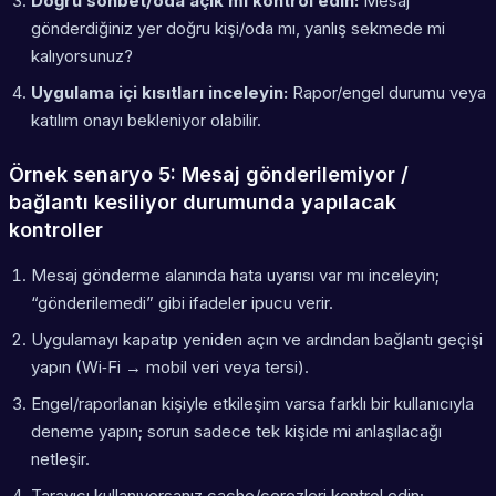
Doğru sohbet/oda açık mı kontrol edin:
Mesaj
gönderdiğiniz yer doğru kişi/oda mı, yanlış sekmede mi
kalıyorsunuz?
Uygulama içi kısıtları inceleyin:
Rapor/engel durumu veya
katılım onayı bekleniyor olabilir.
Örnek senaryo 5: Mesaj gönderilemiyor /
bağlantı kesiliyor durumunda yapılacak
kontroller
Mesaj gönderme alanında hata uyarısı var mı inceleyin;
“gönderilemedi” gibi ifadeler ipucu verir.
Uygulamayı kapatıp yeniden açın ve ardından bağlantı geçişi
yapın (Wi‑Fi → mobil veri veya tersi).
Engel/raporlanan kişiyle etkileşim varsa farklı bir kullanıcıyla
deneme yapın; sorun sadece tek kişide mi anlaşılacağı
netleşir.
Tarayıcı kullanıyorsanız cache/çerezleri kontrol edin;