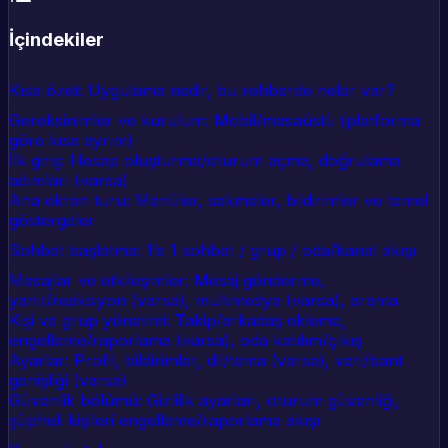
İçindekiler
Kısa özet: Uygulama nedir, bu rehberde neler var?
Gereksinimler ve kurulum: Mobil/masaüstü (platforma
göre kısa ayrım)
İlk giriş: Hesap oluşturma/oturum açma, doğrulama
adımları (varsa)
Ana ekran turu: Menüler, sekmeler, bildirimler ve temel
göstergeler
Sohbet başlatma: 1’e 1 sohbet / grup / oda/kanal akışı
Mesajlar ve etkileşimler: Mesaj gönderme,
yanıt/reaksiyon (varsa), multimedya (varsa), arama
Kişi ve grup yönetimi: Takip/arkadaş ekleme,
engelleme/raporlama (varsa), oda katılım/çıkış
Ayarlar: Profil, bildirimler, dil/tema (varsa), veri/bant
genişliği (varsa)
Güvenlik bölümü: Gizlilik ayarları, oturum güvenliği,
şüpheli kişileri engelleme/raporlama akışı