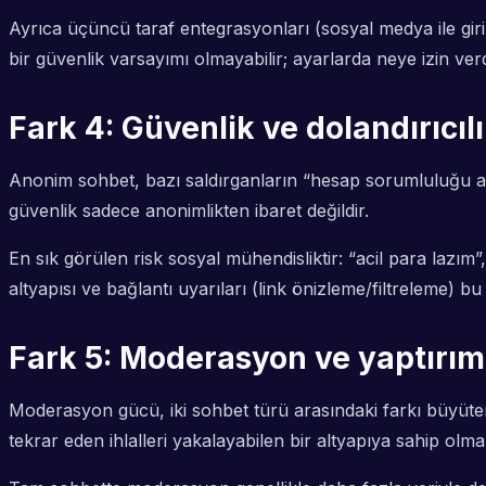
Ayrıca üçüncü taraf entegrasyonları (sosyal medya ile giriş
bir güvenlik varsayımı olmayabilir; ayarlarda neye izin verd
Fark 4: Güvenlik ve dolandırıcıl
Anonim sohbet, bazı saldırganların “hesap sorumluluğu az” 
güvenlik sadece anonimlikten ibaret değildir.
En sık görülen risk sosyal mühendisliktir: “acil para lazı
altyapısı ve bağlantı uyarıları (link önizleme/filtreleme) bu r
Fark 5: Moderasyon ve yaptırım 
Moderasyon gücü, iki sohbet türü arasındaki farkı büyüten e
tekrar eden ihlalleri yakalayabilen bir altyapıya sahip olmal