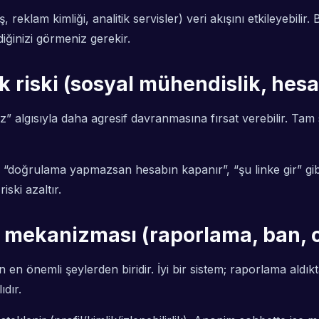
, reklam kimliği, analitik servisler) veri akışını etkileyebi
iğinizi görmeniz gerekir.
ık riski (sosyal mühendislik, hes
algısıyla daha agresif davranmasına fırsat verebilir. Tam so
m”, “doğrulama yapmazsan hesabın kapanır”, “şu linke gir” g
iski azaltır.
mekanizması (raporlama, ban, ot
n önemli şeylerden biridir. İyi bir sistem; raporlama aldıkt
ıdır.