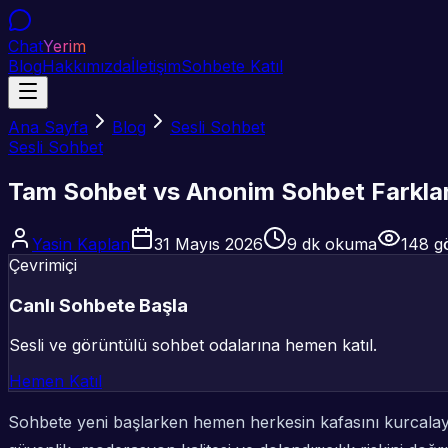
Chat
Yerim
Blog
Hakkımızda
İletişim
Sohbete Katıl
Ana Sayfa
Blog
Sesli Sohbet
Sesli Sohbet
Tam Sohbet vs Anonim Sohbet Farkları:
Yasin Kaplan
31 Mayıs 2026
9
dk okuma
148
gö
Çevrimiçi
Canlı Sohbete Başla
Sesli ve görüntülü sohbet odalarına hemen katıl.
Hemen Katıl
Sohbete yeni başlarken hemen herkesin kafasını kurcalay