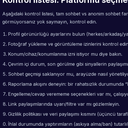
Kontrol listesi: Platformu seçm
Aşağıdaki kontrol listesi, tam sohbet vs anonim sohbet fa
görmüyorsanız yok saymayın, kontrol edin.
Profil görünürlüğü ayarlarını bulun (herkes/arkadaş/yal
Fotoğraf yükleme ve görüntüleme izinlerini kontrol edin
Konum/cihaz/konumlanma izni istiyor mu diye bakın.
Çevrim içi durum, son görülme gibi sinyallerin paylaşımı
Sohbet geçmişi saklanıyor mu, arayüzde nasıl yönetiliyo
Raporlama akışını deneyin: bir rahatsızlık durumunda “
Engelleme/cevap verememe seçenekleri var mı, çalışıyo
Link paylaşımlarında uyarı/filtre var mı gözlemleyin.
Gizlilik politikası ve veri paylaşımı kısmını (üçüncü tara
İhlal durumunda yaptırımların (askıya alma/ban) tutarlılı