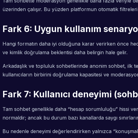
Tam sohbette moderasyon genellikle daha fazla veriyle deste
üzerinden çalışır. Bu yüzden platformun otomatik filtreleri ve
Fark 6: Uygun kullanım senaryola
Hangi formatın daha iyi olduğuna karar verirken önce hede
ve kimlik doğrulama beklentisi daha belirgin hale gelir.
Arkadaşlık ve topluluk sohbetlerinde anonim sohbet, ilk tema
kullanıcıların birbirini doğrulama kapasitesi ve moderasyo
Fark 7: Kullanıcı deneyimi (soh
Tam sohbet genellikle daha “hesap sorumluluğu” hissi verdiğ
normaldir; ancak bu durum bazı kanallarda saygı sınırlarını 
Bu nedenle deneyimi değerlendirirken yalnızca “konuşmalar