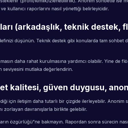
klenir (profil/kimlik/izlenebilirlik). Anonim sohbette ise m
 kullanıcı raporlarını nasıl yönettiği belirleyicidir.
rı (arkadaşlık, teknik destek, fl
finizi düşünün. Teknik destek gibi konularda tam sohbet dah
sın daha rahat kurulmasına yardımcı olabilir. Yine de flört v
n seviyesini mutlaka değerlendirin.
bet kalitesi, güven duygusu, ano
i için iletişim daha tutarlı bir çizgide ilerleyebilir. Anon
zorlayan davranışlarla birlikte gelebilir.
ın özgürlüğü”ne bakmayın. Rapordan sonra sürecin nasıl ile