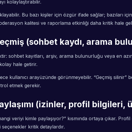
yı kolaylaştırabilir.
layabilir. Bu bazı kişiler için özgür ifade sağlar; bazıları i
oderasyon kalitesi ve raporlama etkinliği daha kritik hale geli
e geçmiş (sohbet kaydı, arama bul
r: sohbet kayıtları, arşiv, arama bulunurluğu veya en azın
olay hale getirir.
kullanıcı arayüzünde görünmeyebilir. “Geçmiş silinir” bekle
rol etmek gerekir.
aylaşımı (izinler, profil bilgileri,
ngi veriyi kimle paylaşıyor?” kısmında ortaya çıkar. Profil
seçenekler kritik detaylardır.