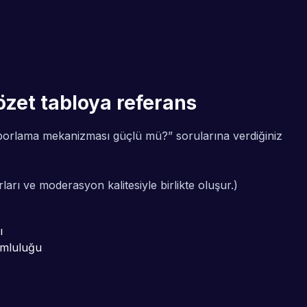
zet tabloya referans
t/raporlama mekanizması güçlü mü?” sorularına verdiğiniz
arı ve moderasyon kalitesiyle birlikte oluşur.)
ı
umluluğu