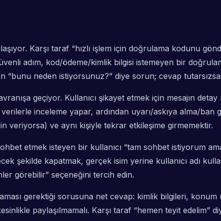
aşıyor. Karşı taraf “hızlı işlem için doğrulama kodunu gönd
üvenli adım, kod/ödeme/kimlik bilgisi istemeyen bir doğrulam
adan “bunu neden istiyorsunuz?” diye sorun; cevap tutarsızsa
ranışa geçiyor. Kullanıcı şikayet etmek için mesajın det
 verilerle inceleme yapar, ardından uyarı/askıya alma/ban g
 veriyorsa) ve aynı kişiyle tekrar etkileşime girmemektir.
hbet etmek isteyen bir kullanıcı “tam sohbet istiyorum am
ek şekilde kapatmak, gerçek isim yerine kullanıcı adı kull
er görebilir” seçeneğini tercih edin.
aması gerektiği sorusuna net cevap: kimlik bilgileri, konum 
sinlikle paylaşılmamalı. Karşı taraf “hemen teyit edelim” di