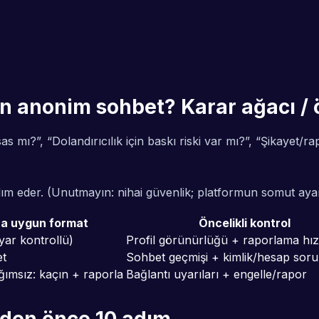
 anonim sohbet? Karar ağacı / ö
sas mı?”, “Dolandırıcılık için baskı riski var mı?”, “Şikaye
rdım eder. (Unutmayın: nihai güvenlik; platformun somut ayarl
a uygun format
Öncelikli kontrol
ar kontrollü)
Profil görünürlüğü + raporlama hız
t
Sohbet geçmişi + kimlik/hesap sor
ımsız: kaçın + raporla
Bağlantı uyarıları + engelle/rapor