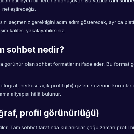
ğrudan etkileyen bir tercihe dönüşüyor. Bu yazıda
tam sohbet
 netleştireceğiz.
ni seçmeniz gerektiğini adım adım gösterecek, ayrıca platfo
im kalitesi yakalayabilirsiniz.
m sohbet nedir?
si daha görünür olan sohbet formatlarını ifade eder. Bu form
im, fotoğraf, herkese açık profil gibi) gizleme üzerine kurg
ama altyapısı hâlâ bulunur.
oğraf, profil görünürlüğü)
tkiler. Tam sohbet tarafında kullanıcılar çoğu zaman profil bi