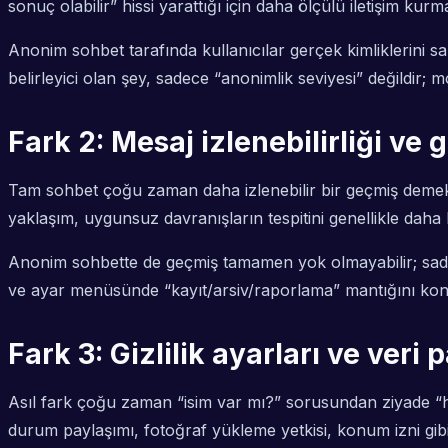
sonuç olabilir” hissi yarattığı için daha ölçülü iletişim kurma
Anonim sohbet tarafında kullanıcılar gerçek kimliklerini sak
belirleyici olan şey, sadece “anonimlik seviyesi” değildir; m
Fark 2: Mesaj izlenebilirliği v
Tam sohbet çoğu zaman daha izlenebilir bir geçmiş demekti
yaklaşım, uygunsuz davranışların tespitini genellikle daha k
Anonim sohbette de geçmiş tamamen yok olmayabilir; sadece 
ve ayar menüsünde “kayıt/arsiv/raporlama” mantığını kont
Fark 3: Gizlilik ayarları ve veri p
Asıl fark çoğu zaman “isim var mı?” sorusundan ziyade “ha
durum paylaşımı, fotoğraf yükleme yetkisi, konum izni gibi 