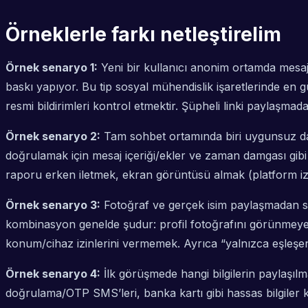
Örneklerle farkı netleştirelim
Örnek senaryo 1:
Yeni bir kullanıcı anonim ortamda mesajl
baskı yapıyor. Bu tip sosyal mühendislik işaretlerinde en g
resmi bildirimleri kontrol etmektir. Şüpheli linki paylaşm
Örnek senaryo 2:
Tam sohbet ortamında biri uygunsuz dav
doğrulamak için mesaj içeriği/ekler ve zaman damgası gibi
raporu erken iletmek, ekran görüntüsü almak (platform izin
Örnek senaryo 3:
Fotoğraf ve gerçek isim paylaşmadan so
kombinasyon genelde şudur: profil fotoğrafını görünmeyec
konum/cihaz izinlerini vermemek. Ayrıca “yalnızca eşleşenl
Örnek senaryo 4:
İlk görüşmede hangi bilgilerin paylaşılm
doğrulama/OTP SMS’leri, banka kartı gibi hassas bilgiler ke