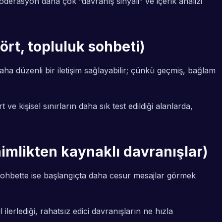
oderasyon daha çok “davranış sinyali” ve içerik analizi
ört, topluluk sohbeti)
a düzenli bir iletişim sağlayabilir; çünkü geçmiş, bağlam
e kişisel sınırların daha sık test edildiği alanlarda,
nimlikten kaynaklı davranışlar)
im sohbette ise başlangıçta daha cesur mesajlar görmek
rlediği, rahatsız edici davranışların ne hızla