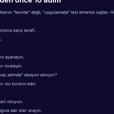
eden önce 10 adım
rklarını “teoride” değil, “uygulamada” test etmenizi sağlar
nızca karşı taraf).
.
nı ayarlayın.
r inceleyin.
kaç adımda” aksiyon alınıyor?
r mu kontrol edin.
flar) okuyun.
ğına dair izler arayın.