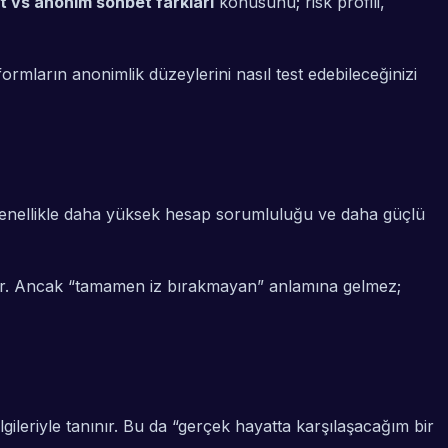
 vs anonim sohbet farkları
konusunu; risk profili,
rmların anonimlik düzeylerini nasıl test edebileceğinizi
at genellikle daha yüksek hesap sorumluluğu ve daha güçlü
ulanır. Ancak “tamamen iz bırakmayan” anlamına gelmez;
lgileriyle tanınır. Bu da “gerçek hayatta karşılaşacağım bir