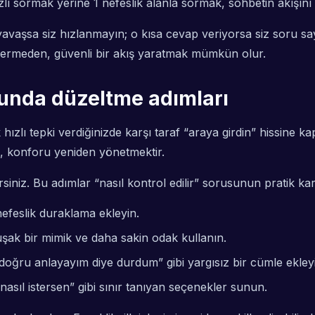
lı sormak yerine 1 nefeslik alanla sormak, sohbetin akışını
avaşsa siz hızlanmayın; o kısa cevap veriyorsa siz soru say
al vermeden, güvenli bir akış yaratmak mümkün olur.
munda düzeltme adımları
 hızlı tepki verdiğinizde karşı taraf “araya girdin” hissine ka
l, konforu yeniden yönetmektir.
niz. Bu adımlar “nasıl kontrol edilir” sorusunun pratik karşı
efeslik duraklama ekleyin.
şak bir mimik ve daha sakin odak kullanın.
doğru anlayayım diye durdum” gibi yargısız bir cümle ekley
nasıl istersen” gibi sınır tanıyan seçenekler sunun.