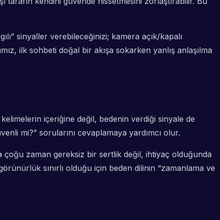
şı tarafın kendini güvende hissetmesini zorlaştırabilir. Bu
gılı” sinyaller verebileceğinizi; kamera açık/kapalı
cımız, ilk sohbeti doğal bir akışa sokarken yanlış anlaşılma
limelerin içeriğine değil, bedenin verdiği sinyale de
üvenli mi?” sorularını cevaplamaya yardımcı olur.
da çoğu zaman gereksiz bir sertlik değil, ihtiyaç olduğunda
örünürlük sınırlı olduğu için beden dilinin “zamanlama ve