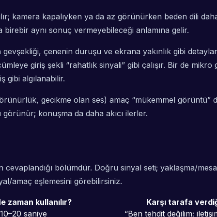
ır; kamera kapalıyken ya da az görünürken beden dili daha 
da birebir aynı sonuç vermeyebileceği anlamına gelir.
gevşekliği, çenenin duruşu ve ekrana yakınlık gibi detaylar
ye giriş şekli “rahatlık sinyali” gibi çalışır. Bir de mikro
 gibi algılanabilir.
 görünürlük, gecikme olan ses) amaç “mükemmel görüntü” deği
 görünür; konuşma da daha akıcı ilerler.
 cevaplandığı bölümdür. Doğru sinyal seti; yaklaşma/mesafe
al/amaç eşlemesini görebilirsiniz.
e zaman kullanılır?
Karşı tarafa verdi
k 10–20 saniye
“Ben tehdit değilim; iletiş