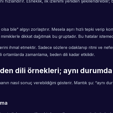
ı hızlandırır. Esneklik, ilk izlenimi yeniden şekillendirebilir
olsa bile” algıyı zorlaştırır. Mesela aşırı hızlı tepki verip
imiklerle dikkat dağıtmak bu gruptadır. Bu hatalar istemeden
lerini ihmal etmektir. Sadece sözlere odaklanıp ritmi ve nef
li ortamlarda zamanlama, beden dili kadar etkilidir.
den dili örnekleri; aynı durumda n
manın nasıl sonuç verebildiğini gösterir. Mantık şu: “aynı d
şma