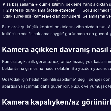
Kısa baş sallama + cümle bitimini bekleme
Yanıt aldıktan
1–2 nefeslik duraklama (acele etmeden)
Soru sormadan
Odak sürekliliği (kamera/ekran dönüşleri)
Selamlaşma ve 
Ek olarak şu küçük kontrol noktalarını zihninizde tutun: 
kültürü içinde “sıcak ama saygılı” görünmenin en güvenl
Kamera açıkken davranış nasıl 
Kamera açıksa ilk görüntünüz; omuz hizası, yüz kaslarını
beklentisine girmesine neden olabilir. Bu yüzden yüzünüz
Göz/odak için hedef “takıntılı sabitleme” değil, dengeli dö
abartıdan kaçınmak daha güvenlidir; küçük ve yumuşak tep
Kamera kapalıyken/az görünürke