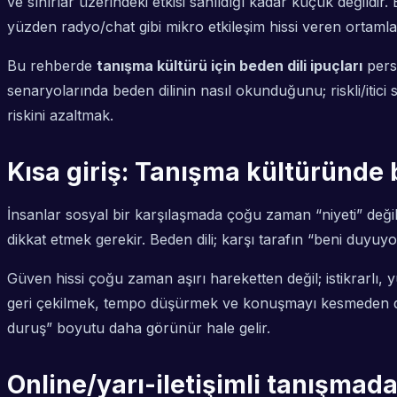
ve sınırlar üzerindeki etkisi sanıldığı kadar küçük değildir
yüzden radyo/chat gibi mikro etkileşim hissi veren ortamlard
Bu rehberde
tanışma kültürü için beden dili ipuçları
persp
senaryolarında beden dilinin nasıl okunduğunu; riskli/itici 
riskini azaltmak.
Kısa giriş: Tanışma kültüründe 
İnsanlar sosyal bir karşılaşmada çoğu zaman “niyeti” değil
dikkat etmek gerekir. Beden dili; karşı tarafın “beni duy
Güven hissi çoğu zaman aşırı hareketten değil; istikrarlı, 
geri çekilmek, tempo düşürmek ve konuşmayı kesmeden dinle
duruş” boyutu daha görünür hale gelir.
Online/yarı-iletişimli tanışmada