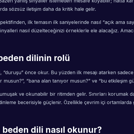
. Bazen yanlış sinyaller istemeden mesafe koyabilir; hatta kar
a sözsüz iletişim daha da kritik hale gelir.
ektifinden, ilk temasın ilk saniyelerinde nasıl “açık ama say
sinyalleri nasıl düzelteceğinizi örneklerle ele alacağız. Ama
beden dilinin rolü
, “duruşu” önce okur. Bu yüzden ilk mesajı atarken sadece ke
uyor musun?”, “bana alan tanıyor musun?” ve “bu etkileşim g
yumuşak ve okunabilir bir ritimden gelir. Sınırları korumak 
me becerisiyle güçlenir. Özellikle çevrim içi ortamlarda g
 beden dili nasıl okunur?