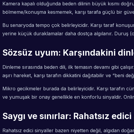
Kamera kapalı olduğunda beden dilinin büyük kısmı doğruda
bölmeme/konuşma kesmemek, karşı tarafa güçlü bir güven 
Bu senaryoda tempo çok belirleyicidir. Karşı taraf konuşurk
yerine küçük duraklamalar daha dostça algılanır. Duruş (o
Sözsüz uyum: Karşındakini dinl
Dinleme sırasında beden dili, ilk temasın devamı gibi çalı
aşırı hareket, karşı tarafın dikkatini dağıtabilir ve “beni de
Mikro gecikmeler burada da belirleyicidir. Karşı tarafın 
ve yumuşak bir onay genellikle en konforlu sinyaldir. Onlin
Saygı ve sınırlar: Rahatsız edici 
Rahatsız edici sinyaller bazen niyetten değil, algıdan doğa