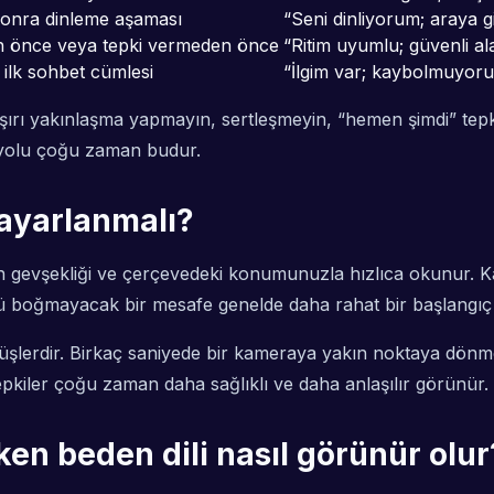
 sonra dinleme aşaması
“Seni dinliyorum; araya 
 önce veya tepki vermeden önce
“Ritim uyumlu; güvenli al
ilk sohbet cümlesi
“İlgim var; kaybolmuyor
Aşırı yakınlaşma yapmayın, sertleşmeyin, “hemen şimdi” tep
i yolu çoğu zaman budur.
ayarlanmalı?
n gevşekliği ve çerçevedeki konumunuzla hızlıca okunur. K
ü boğmayacak bir mesafe genelde daha rahat bir başlangıç 
nüşlerdir. Birkaç saniyede bir kameraya yakın noktaya dönmek
kiler çoğu zaman daha sağlıklı ve daha anlaşılır görünür.
n beden dili nasıl görünür olur