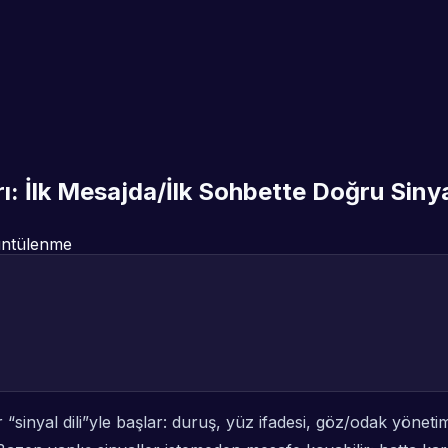
rı: İlk Mesajda/İlk Sohbette Doğru Sinya
ntülenme
inyal dili”yle başlar: duruş, yüz ifadesi, göz/odak yönetimi