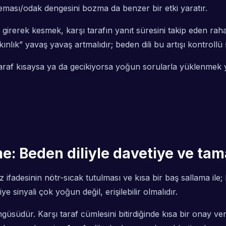
teması/odak dengesini bozma da benzer bir etki yaratır.
girerek kesmek, karşı tarafın yanıt süresini takip eden rah
kınlık” yavaş yavaş artmalıdır; beden dili bu artışı kontrollü 
araf kısaysa ya da gecikiyorsa yoğun sorularla yüklenmek y
: Beden diliyle davetiye ve tam
z ifadesinin nötr-sıcak tutulması ve kısa bir baş sallama ile
sinyali çok yoğun değil, erişilebilir olmalıdır.
südür. Karşı taraf cümlesini bitirdiğinde kısa bir onay veri