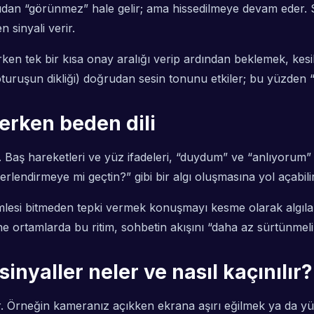
n “görünmez” hale gelir; ama hissedilmeye devam eder. Sesin
sinyali verir.
en tek bir kısa onay aralığı verip ardından beklemek, kesik s
turuşun dikliği) doğrudan sesin tonunu etkiler; bu yüzden 
erken beden dili
şır. Baş hareketleri ve yüz ifadeleri, “duydum” ve “anlıyorum
ğerlendirmeye mi geçtin?” gibi bir algı oluşmasına yol açabilir
cümlesi bitmeden tepki vermek konuşmayı kesme olarak algıl
e ortamlarda bu ritim, sohbetin akışını “daha az sürtünmeli” 
sinyaller neler ve nasıl kaçınılır?
r. Örneğin kameranız açıkken ekrana aşırı eğilmek ya da yüz 