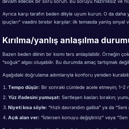
devam edecek bir soru sorun. Bu soruyu hazırlıksız ve hız
Ayrıca karşı tarafın beden diliyle uyum kurun. O da daha y
ipuçları” vaadini birebir karşılar: ilk temasda yanlış siny
Kırılma/yanlış anlaşılma duru
Bazen beden dilinin bir kısmı ters anlaşılabilir. Örneğin çok
“soğuk” algısı oluşabilir. Bu durumda amaç tartışmak deği
Aşağıdaki doğrulama adımlarıyla konforu yeniden kurabilirsi
Tempo düşür:
Bir sonraki cümlede acele etmeyin; 1–2 n
Yüz ifadesini yumuşat:
Sertleşen kasları bırakın; yumu
Niyeti kısa söyle:
“Hızlı davrandım galiba” ya da “Seni 
Açık alan ver:
“İstersen konuyu değiştiririz” veya “Sen 