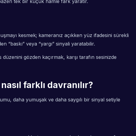
; bazen tek bir küçük hamle fark yaratır.
 konuşmayı kesmek; kameranız açıkken yüz ifadesini sürekli
 “baskı” veya “yargı” sinyali yaratabilir.
es düzenini gözden kaçırmak, karşı tarafın sesinizde
asıl farklı davranılır?
urumu, daha yumuşak ve daha saygılı bir sinyal setiyle