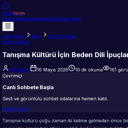
Chat
Yerim
Blog
Hakkımızda
İletişim
Sohbete Katıl
Ana Sayfa
Blog
Sesli Sohbet
Sesli Sohbet
Tanışma Kültürü İçin Beden Dili İpuçla
Elif Demir
16 Mayıs 2026
10
dk okuma
161
görü
Çevrimiçi
Canlı Sohbete Başla
Sesli ve görüntülü sohbet odalarına hemen katıl.
Hemen Katıl
Tanışma kültürü çoğu zaman iki kelime gelmeden önce bir “s