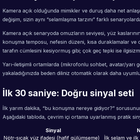
Kamera açık olduğunda mimikler ve duruş daha net anlaşıl
değişim, sizin aynı “selamlaşma tarzını” farklı senaryolar
Kamera açık senaryoda omuzların seviyesi, yüz kaslarının 
konuşma temposu, nefesin düzeni, kısa duraklamalar ve cümle
tarafın cümlesini kesiyormuş gibi; çok geç tepki ise ilgisizmiş
Yarı-iletişimli ortamlarda (mikrofonlu sohbet, avatar/yarı
yakaladığınızda beden diliniz otomatik olarak daha uyumlu
İlk 30 saniye: Doğru sinyal seti
İlk yarım dakika, “bu konuşma nereye gidiyor?” sorusunun
Aşağıdaki tabloda, çevrim içi ortama uyarlanmış pratik siny
Sinyal
N
Nötr-sıcak yüz ifadesi (hafif gülümseme)
İlk selam ve il