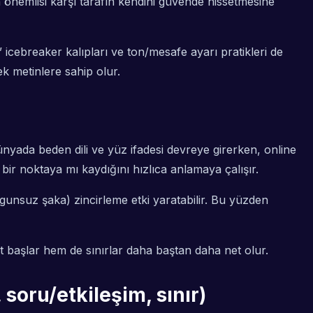
 önemlisi karşı tarafın kendini güvende hissetmesine
 icebreaker kalıpları ve ton/mesafe ayarı pratikleri de
k metinlere sahip olur.
dünyada beden dili ve yüz ifadesi devreye girerken, online
bir noktaya mı kaydığını hızlıca anlamaya çalışır.
ygunsuz şaka) zincirleme etki yaratabilir. Bu yüzden
et başlar hem de sınırlar daha baştan daha net olur.
soru/etkileşim, sınır)