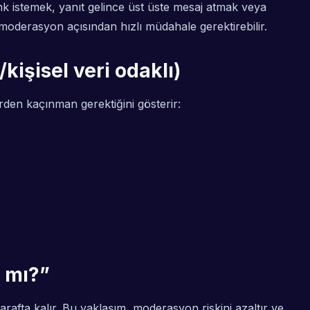
link istemek, yanıt gelince üst üste mesaj atmak veya
 moderasyon açısından hızlı müdahale gerektirebilir.
kişisel veri odaklı)
erden kaçınman gerektiğini gösterir:
r mı?”
rafta kalır. Bu yaklaşım, moderasyon riskini azaltır ve