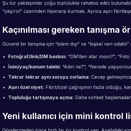
Şu tür yaklaşımlar çoğu toplulukta rahatsız edici bulunabil
“yaş/rol” üzerinden hiyerarşi kurmak. Ayrıca aşırı flörtleş
Kaçınılması gereken tanışma örne
Güvenli bir tanışma için “istem dışı” ve “kişisel veri odakl
Fotoğraf/link/DM baskısı:
“DM’den atar mısın?”, “Foto 
İsim/yaş/konum talebi:
“Adın ne?”, “Nerede yaşıyorsun?”
Tekrar tekrar aynı soruyu zorlama:
Cevap gelmeyince “
Aşırı özel niyet:
Flört/özel çağrışımın fazla olduğu, karş
Topluluğu tartışmaya açma:
Daha sohbet başlamadan “
Yeni kullanıcı için mini kontrol 
Göndermeden önce hızlı bir öz kontrol yap. Aşağıdaki sorul