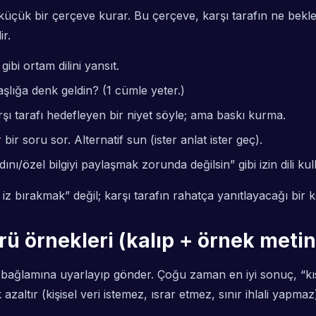
küçük bir çerçeve kurar. Bu çerçeve, karşı tarafın ne bekley
ir.
ibi ortam dilini yansıt.
lığa denk geldin? (1 cümle yeter.)
rşı tarafı hedefleyen bir niyet söyle; ama baskı kurma.
ir soru sor. Alternatif sun (ister anlat ister geç).
ını/özel bilgiyi paylaşmak zorunda değilsin” gibi izin dili kul
iz bırakmak” değil; karşı tarafın rahatça yanıtlayacağı bi
ü örnekleri (kalıp + örnek metin
bağlamına uyarlayıp gönder. Çoğu zaman en iyi sonuç, “kısa 
altır (kişisel veri istemez, ısrar etmez, sınır ihlali yapmaz