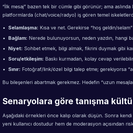
“İlk mesaj” bazen tek bir cümle gibi görünür; ama aslında 
platformlarda (chat/voice/radyo) iş gören temel iskeletlerd
Selamlaşma:
Kısa ve net. Gerekirse “hoş geldin/selam” g
Bağlam:
Nerede bulunuyorsun, neden yazdın, hangi baş
Niyet:
Sohbet etmek, bilgi almak, fikrini duymak gibi ka
Soru/etkileşim:
Baskı kurmadan, kolay cevap verilebilir b
Sınır:
Fotoğraf/link/özel bilgi talep etme; gerekiyorsa “ad
Bu bileşenleri abartmak gerekmez. Hedefin “uzun mesajla 
Senaryolara göre tanışma kültür
Aşağıdaki örnekleri önce kalıp olarak düşün. Sonra kendi 
yeni kullanıcı dostudur hem de moderasyon açısından risk az