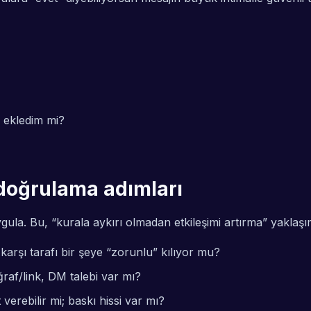
ekledim mi?
 doğrulama adımları
a. Bu, “kurala aykırı olmadan etkileşimi artırma” yaklaşımı
arşı tarafı bir şeye “zorunlu” kılıyor mu?
raf/link, DM talebi var mı?
verebilir mi; baskı hissi var mı?