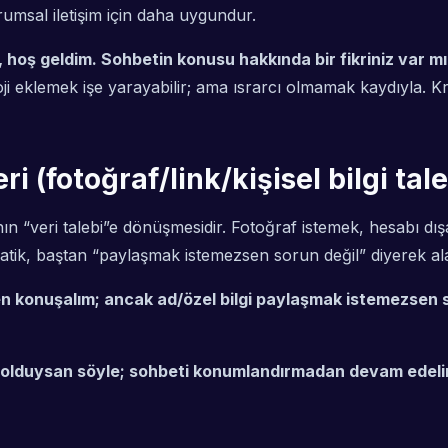
urumsal iletişim için daha uygundur.
hoş geldim. Sohbetin konusu hakkında bir fikriniz var mı
 eklemek işe yarayabilir; ama ısrarcı olmamak kaydıyla. Kri
ri (fotoğraf/link/kişisel bilgi t
nın “veri talebi”e dönüşmesidir. Fotoğraf istemek, hesabı dı
 pratik, baştan “paylaşmak istemezsen sorun değil” diyerek al
en konuşalım; ancak ad/özel bilgi paylaşmak istemezsen s
 olduysan söyle; sohbeti konumlandırmadan devam edeli