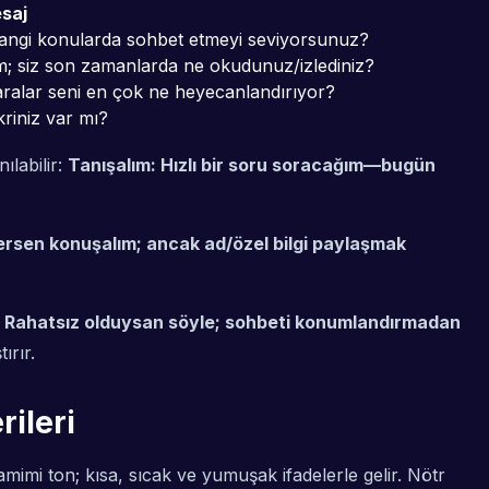
esaj
angi konularda sohbet etmeyi seviyorsunuz?
im; siz son zamanlarda ne okudunuz/izlediniz?
aralar seni en çok ne heyecanlandırıyor?
riniz var mı?
ılabilir:
Tanışalım: Hızlı bir soru soracağım—bugün
ersen konuşalım; ancak ad/özel bilgi paylaşmak
:
Rahatsız olduysan söyle; sohbeti konumlandırmadan
ırır.
rileri
mimi ton; kısa, sıcak ve yumuşak ifadelerle gelir. Nötr