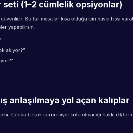
seti (1–2 cümlelik opsiyonlar)
enlidir. Bu tür mesajlar kısa olduğu için baskı hissi yarat
er yapabilirsin.
”
ok akıyor?”
üyor?”
ış anlaşılmaya yol açan kalıplar
ir. Çünkü birçok sorun niyet kötü olmadığı halde dil/forma