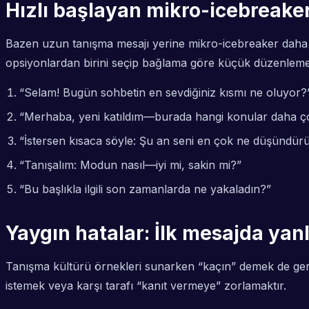
Hızlı başlayan mikro-icebreaker 
Bazen uzun tanışma mesajı yerine mikro-icebreaker daha güv
opsiyonlardan birini seçip bağlama göre küçük düzenlemel
“Selam! Bugün sohbetin en sevdiğiniz kısmı ne oluyor?
“Merhaba, yeni katıldım—burada hangi konular daha ç
“İstersen kısaca söyle: Şu an seni en çok ne düşündür
“Tanışalım: Modun nasıl—iyi mi, sakin mi?”
“Bu başlıkla ilgili son zamanlarda ne yakaladın?”
Yaygın hatalar: İlk mesajda yanl
Tanışma kültürü örnekleri sunarken “kaçın” demek de gerek
istemek veya karşı tarafı “kanıt vermeye” zorlamaktır.