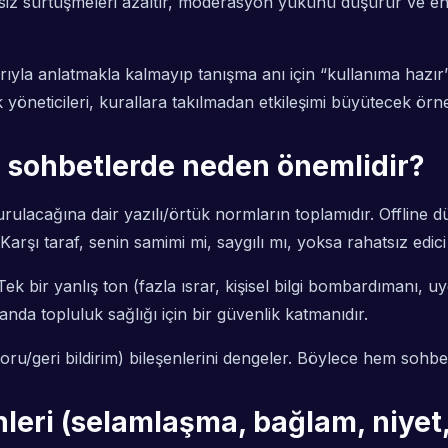
eksiz sürtüşmeleri azaltır, moderasyon yükünü düşürür ve en
rıyla anlatmakla kalmayıp tanışma anı için “kullanıma hazır”
öneticileri, kurallara takılmadan etkileşimi büyütecek örne
e sohbetlerde neden önemlidir?
kurulacağına dair yazılı/örtük normların toplamıdır. Offline 
şı taraf, senin samimi mi, saygılı mı, yoksa rahatsız edici 
ek bir yanlış ton (fazla ısrar, kişisel bilgi bombardımanı, u
nda topluluk sağlığı için bir güvenlik katmanıdır.
soru/geri bildirim) bileşenlerini dengeler. Böylece hem sohb
nleri (selamlaşma, bağlam, niyet, 