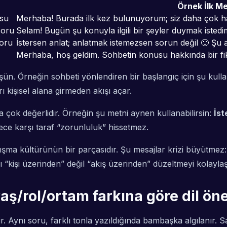
Örnek İlk M
usu
Merhaba! Burada ilk kez bulunuyorum; siz daha çok h
soru
Selam! Bugün şu konuyla ilgili bir şeyler duymak isted
soru
İstersen anlat; anlatmak istemezsen sorun değil 🙂 Şu 
Merhaba, hoş geldim. Sohbetin konusu hakkında bir fik
ün. Örneğin sohbeti yönlendiren bir başlangıç için şu kullan
 kişisel alana girmeden akışı açar.
da çok değerlidir. Örneğin şu metni aynen kullanabilirsin:
İst
ce karşı taraf “zorunluluk” hissetmez.
nışma kültürünün bir parçasıdır. Şu mesajlar krizi büyütmez
işi üzerinden” değil “akış üzerinden” düzeltmeyi kolaylaşt
aş/rol/ortam farkına göre dil öne
 Aynı soru, farklı tonla yazıldığında bambaşka algılanır. Sa