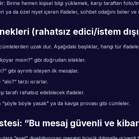
ir: Birine hemen kişisel bilgi yüklemek, karşı taraftan foto/
en ya da özel niyet içeren ifadeler, sohbet odağını böler ve
kleri (rahatsız edici/istem dışı/
ı” cümlelerden uzak dur. Aşağıdaki başlıklar, hangi tür ifadel
koyar mısın?” gibi doğrudan istekler.
 gibi ayrıntı isteyen ilk mesajlar.
alo?” tarzı ısrarlar.
ı tarafı rahatsız edebilecek ifadeler.
şöyle böyle yasak” ya da kavga provası gibi cümleler.
listesi: “Bu mesaj güvenli ve kiba
ara “evet” diyebiliyorsan mesajın büyük ihtimalle güvenli ta