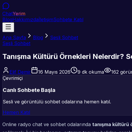
Chat
Yerim
Blog
Hakkımızda
İletişim
Sohbete Katıl
Ana Sayfa
Blog
Sesli Sohbet
Sesli Sohbet
Tanışma Kültürü Örnekleri Nelerdir? So
Elif Demir
16 Mayıs 2026
9
dk okuma
162
görü
Çevrimiçi
Canlı Sohbete Başla
Sesli ve görüntülü sohbet odalarına hemen katıl.
Hemen Katıl
Online radyo chat ve sohbet odalarında
tanışma kültürü ö