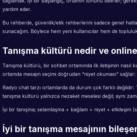
sağlamak. İyi bir başlangıç, ortamın tonunu belirler; ger
yardım eder.
Bu rehberde, güvenlik/etik rehberlerini sadece genel hatla
sunacağım. Böylece hem yeni kullanıcılar hem de topluluk y
Tanışma kültürü nedir ve onlin
Tanışma kültürü, bir sohbet ortamında ilk iletişimin nasıl 
ortamda mesajın seçimi doğrudan “niyet okuması” sağlar: Kar
Radyo chat tarzı ortamlarda da durum çok farklı değildir: T
tanışma kültürü yalnızca nezaket meselesi değil; aynı zama
İyi bir tanışma; selamlaşma + bağlam + niyet + etkileşim (
İyi bir tanışma mesajının bileşe