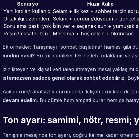
Senaryo
Hazır Kalıp
Yeni katılan kullanıcı
Selam + ilk kez + sohbet tercih sor
Ortak ilgi üzerinden
Selam + gördüm/duydum + güncel 
Soru ama baskı yok
İzin ver + seçenek sun + yumuşak 
Resmi/mesafeli ton
Merhaba + hoş geldin + fikrini sor
Ek örnekler: Tanışmayı “sohbeti başlatma” hamlesi gibi düş
modun nasıl?
Bu tür cümleler tek hedefe odaklanır ve aşırı
İzin isteyen ve kişisel veri talep etmeyen mesaj yaklaşımı 
istemezsen sadece genel olarak sohbet edebiliriz.
Böyle
Acil durum/rahatsızlık durumunda iletişim örnekleri de ta
devam edelim.
Bu cümle hem empati kurar hem de hatayı “k
Ton ayarı: samimi, nötr, resmi; y
Tanışma mesajında ton ayarı, doğru kelime kadar önemlidir.