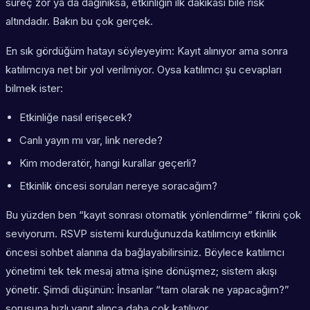
süreç zor ya da dağınıksa, etkinliğin ilk dakikası bile risk
altındadır. Bakın bu çok gerçek.
En sık gördüğüm hatayı söyleyeyim: Kayıt alınıyor ama sonra
katılımcıya net bir yol verilmiyor. Oysa katılımcı şu cevapları
bilmek ister:
Etkinliğe nasıl erişecek?
Canlı yayın mı var, link nerede?
Kim moderatör, hangi kurallar geçerli?
Etkinlik öncesi soruları nereye soracağım?
Bu yüzden ben “kayıt sonrası otomatik yönlendirme” fikrini çok
seviyorum. RSVP sistemi kurduğunuzda katılımcıyı etkinlik
öncesi sohbet alanına da bağlayabilirsiniz. Böylece katılımcı
yönetimi tek tek mesaj atma işine dönüşmez; sistem akışı
yönetir. Şimdi düşünün: İnsanlar “tam olarak ne yapacağım?”
sorusuna hızlı yanıt alınca daha çok katılıyor.