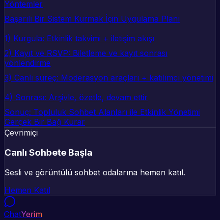
Yöntemler
Başarılı Bir Sistem Kurmak İçin Uygulama Planı
1) Kurgula: Etkinlik takvimi + iletişim akışı
2) Kayıt ve RSVP: Biletleme ve kayıt sonrası
yönlendirme
3) Canlı süreç: Moderasyon araçları + katılımcı yönetimi
4) Sonrası: Arşivle, özetle, devam ettir
Sonuç: Topluluk Sohbet Alanları ile Etkinlik Yönetimi
Gerçek Bir Bağ Kurar
Çevrimiçi
Canlı Sohbete Başla
Sesli ve görüntülü sohbet odalarına hemen katıl.
Hemen Katıl
Chat
Yerim