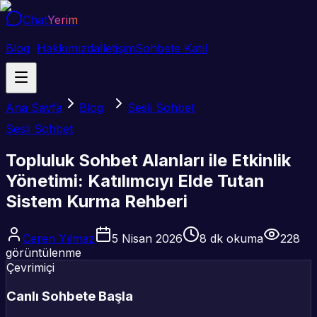
Chat
Yerim
Blog
Hakkımızda
İletişim
Sohbete Katıl
Ana Sayfa
Blog
Sesli Sohbet
Sesli Sohbet
Topluluk Sohbet Alanları ile Etkinlik
Yönetimi: Katılımcıyı Elde Tutan
Sistem Kurma Rehberi
Ceren Yılmaz
5 Nisan 2026
8
dk okuma
228
görüntülenme
Çevrimiçi
Canlı Sohbete Başla