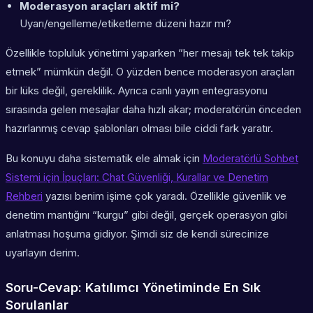
Moderasyon araçları aktif mi?
Uyarı/engelleme/etiketleme düzeni hazır mı?
Özellikle topluluk yönetimi yaparken “her mesajı tek tek takip
etmek” mümkün değil. O yüzden bence moderasyon araçları
bir lüks değil, gereklilik. Ayrıca canlı yayın entegrasyonu
sırasında gelen mesajlar daha hızlı akar; moderatörün önceden
hazırlanmış cevap şablonları olması bile ciddi fark yaratır.
Bu konuyu daha sistematik ele almak için
Moderatörlü Sohbet
Sistemi için İpuçları: Chat Güvenliği, Kurallar ve Denetim
Rehberi
yazısı benim işime çok yaradı. Özellikle güvenlik ve
denetim mantığını “kurgu” gibi değil, gerçek operasyon gibi
anlatması hoşuma gidiyor. Şimdi siz de kendi sürecinize
uyarlayın derim.
Soru-Cevap: Katılımcı Yönetiminde En Sık
Sorulanlar