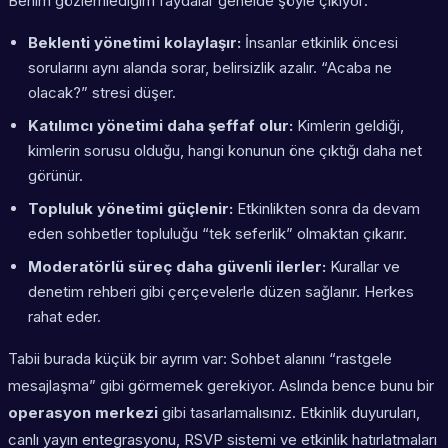
Benim gözlemlediğim faydalar genelde şöyle çıkıyor:
Beklenti yönetimi kolaylaşır:
İnsanlar etkinlik öncesi
sorularını aynı alanda sorar, belirsizlik azalır. “Acaba ne
olacak?” stresi düşer.
Katılımcı yönetimi daha şeffaf olur:
Kimlerin geldiği,
kimlerin sorusu olduğu, hangi konunun öne çıktığı daha net
görünür.
Topluluk yönetimi güçlenir:
Etkinlikten sonra da devam
eden sohbetler topluluğu “tek seferlik” olmaktan çıkarır.
Moderatörlü süreç daha güvenli ilerler:
Kurallar ve
denetim rehberi gibi çerçevelerle düzen sağlanır. Herkes
rahat eder.
Tabii burada küçük bir ayrım var: Sohbet alanını “rastgele
mesajlaşma” gibi görmemek gerekiyor. Aslında bence bunu bir
operasyon merkezi
gibi tasarlamalısınız. Etkinlik duyuruları,
canlı yayın entegrasyonu, RSVP sistemi ve etkinlik hatırlatmaları