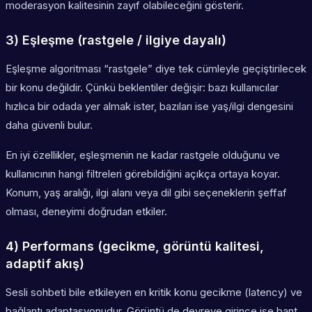
moderasyon kalitesinin zayıf olabileceğini gösterir.
3) Eşleşme (rastgele / ilgiye dayalı)
Eşleşme algoritması “rastgele” diye tek cümleyle geçiştirilecek
bir konu değildir. Çünkü beklentiler değişir: bazı kullanıcılar
hızlıca bir odada yer almak ister, bazıları ise yaş/ilgi dengesini
daha güvenli bulur.
En iyi özellikler, eşleşmenin ne kadar rastgele olduğunu ve
kullanıcının hangi filtreleri görebildiğini açıkça ortaya koyar.
Konum, yaş aralığı, ilgi alanı veya dil gibi seçeneklerin şeffaf
olması, deneyimi doğrudan etkiler.
4) Performans (gecikme, görüntü kalitesi,
adaptif akış)
Sesli sohbeti bile etkileyen en kritik konu gecikme (latency) ve
bağlantı adaptasyonudur. Görüntü de devreye girince ise bant