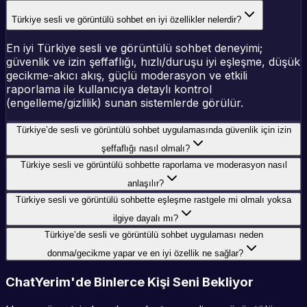
Türkiye sesli ve görüntülü sohbet en iyi özellikler nelerdir?
En iyi Türkiye sesli ve görüntülü sohbet deneyimi;
güvenlik ve izin şeffaflığı, hızlı/duruşu iyi eşleşme, düşük
gecikme-akıcı akış, güçlü moderasyon ve etkili
raporlama ile kullanıcıya detaylı kontrol
(engelleme/gizlilik) sunan sistemlerde görülür.
Türkiye’de sesli ve görüntülü sohbet uygulamasında güvenlik için izin
şeffaflığı nasıl olmalı?
Türkiye sesli ve görüntülü sohbette raporlama ve moderasyon nasıl
anlaşılır?
Türkiye sesli ve görüntülü sohbette eşleşme rastgele mi olmalı yoksa
ilgiye dayalı mı?
Türkiye’de sesli ve görüntülü sohbet uygulaması neden
donma/gecikme yapar ve en iyi özellik ne sağlar?
ChatYerim'de Binlerce Kişi Seni Bekliyor