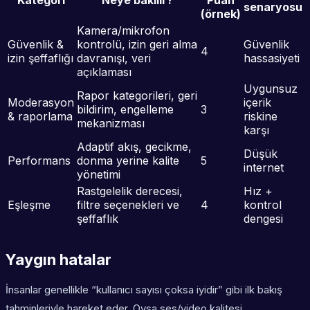
Kategori
Neye bakılır?
Puan
senaryosu
(örnek)
Kamera/mikrofon
Güvenlik &
kontrolü, izin geri alma
Güvenlik
4
izin şeffaflığı
davranışı, veri
hassasiyeti
açıklaması
Uygunsuz
Rapor kategorileri, geri
Moderasyon
içerik
bildirim, engelleme
3
& raporlama
riskine
mekanizması
karşı
Adaptif akış, gecikme,
Düşük
Performans
donma yerine kalite
5
internet
yönetimi
Rastgelelik derecesi,
Hız +
Eşleşme
filtre seçenekleri ve
4
kontrol
şeffaflık
dengesi
Yaygın hatalar
İnsanlar genellikle “kullanıcı sayısı çoksa iyidir” gibi ilk bakış
tahminleriyle hareket eder. Oysa ses/video kalitesi,