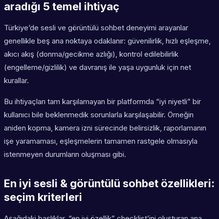
aradığı 5 temel ihtiyaç
Türkiye’de sesli ve görüntülü sohbet deneyimi arayanlar
genellikle beş ana noktaya odaklanır: güvenilirlik, hızlı eşleşme,
akıcı akış (donma/gecikme azlığı), kontrol edilebilirlik
(engelleme/gizlilik) ve davranış ile yaşa uygunluk için net
kurallar.
Bu ihtiyaçları tam karşılamayan bir platformda “iyi niyetli” bir
kullanıcı bile beklenmedik sorunlarla karşılaşabilir. Örneğin
aniden kopma, kamera izni sürecinde belirsizlik, raporlamanın
işe yaramaması, eşleşmelerin tamamen rastgele olmasıyla
istenmeyen durumların oluşması gibi.
En iyi sesli & görüntülü sohbet özellikleri:
seçim kriterleri
Aşağıdaki başlıklar, “en iyi özellik” checklist’ini oluşturan ana