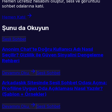
Hemen ücretsiz hesabını oluştur, sesli ve görüntülü
sohbet odalarına katıl.
Hemen Katıl
Şunu da Okuyun
Sesli Sohbet
Anonim Chat’te Doğru Kullanıcı Adı Nasıl
Seçilir? Gizlilik ile Güven Sinyalini Dengeleme
Rehberi
Devamını Oku
Sesli Sohbet
Arkadaşlık Sitesinde Sesli Sohbet Odası Açma:
Profiline Uygun Oda Açıklaması Nasıl Yazılır?
(Şablon + Örnekler)
Devamını Oku
Sesli Sohbet