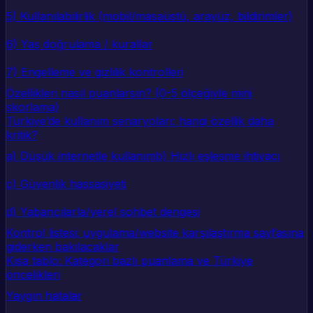
5) Kullanılabilirlik (mobil/masaüstü, arayüz, bildirimler)
6) Yaş doğrulama / kurallar
7) Engelleme ve gizlilik kontrolleri
Özellikleri nasıl puanlarsın? (0-5 ölçeğiyle mini
skorlama)
Türkiye’de kullanım senaryoları: hangi özellik daha
kritik?
a) Düşük internetle kullanım
b) Hızlı eşleşme ihtiyacı
c) Güvenlik hassasiyeti
d) Yabancılarla/yerel sohbet dengesi
Kontrol listesi: uygulama/website karşılaştırma sayfasına
giderken bakılacaklar
Kısa tablo: Kategori bazlı puanlama ve Türkiye
öncelikleri
Yaygın hatalar