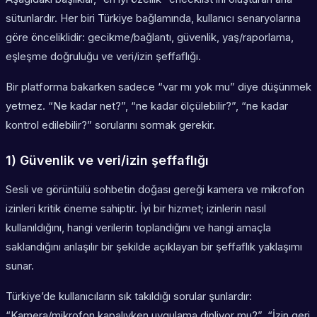
sütunlardır. Her biri Türkiye bağlamında, kullanıcı senaryolarına
göre önceliklidir: gecikme/bağlantı, güvenlik, yaş/raporlama,
eşleşme doğruluğu ve veri/izin şeffaflığı.
Bir platforma bakarken sadece “var mı yok mu” diye düşünmek
yetmez. “Ne kadar net?”, “ne kadar ölçülebilir?”, “ne kadar
kontrol edilebilir?” sorularını sormak gerekir.
1) Güvenlik ve veri/izin şeffaflığı
Sesli ve görüntülü sohbetin doğası gereği kamera ve mikrofon
izinleri kritik öneme sahiptir. İyi bir hizmet; izinlerin nasıl
kullanıldığını, hangi verilerin toplandığını ve hangi amaçla
saklandığını anlaşılır bir şekilde açıklayan bir şeffaflık yaklaşımı
sunar.
Türkiye’de kullanıcıların sık takıldığı sorular şunlardır:
“Kamera/mikrofon kapalıyken uygulama dinliyor mu?”, “İzin geri