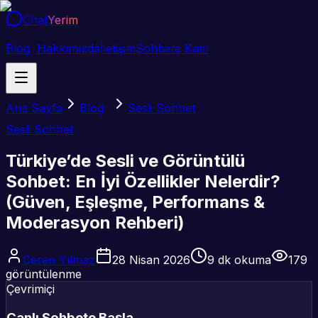
Chat
Yerim
Blog
Hakkımızda
İletişim
Sohbete Katıl
Ana Sayfa
Blog
Sesli Sohbet
Sesli Sohbet
Türkiye’de Sesli ve Görüntülü
Sohbet: En İyi Özellikler Nelerdir?
(Güven, Eşleşme, Performans &
Moderasyon Rehberi)
Ceren Yılmaz
28 Nisan 2026
9
dk okuma
179
görüntülenme
Çevrimiçi
Canlı Sohbete Başla