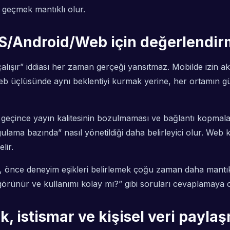
 geçmek mantıklı olur.
iOS/Android/Web için değerlendirm
şır” iddiası her zaman gerçeği yansıtmaz. Mobilde izin akış
 üçlüsünde aynı beklentiyi kurmak yerine, her ortamın güç
a geçince yayın kalitesinin bozulmaması ve bağlantı kopmal
ulama bazında” nasıl yönetildiği daha belirleyici olur. Web 
lir.
nce deneyim eşikleri belirlemek çoğu zaman daha mantıklıdı
ünür ve kullanımı kolay mı?” gibi soruları cevaplamaya o
lık, istismar ve kişisel veri payl