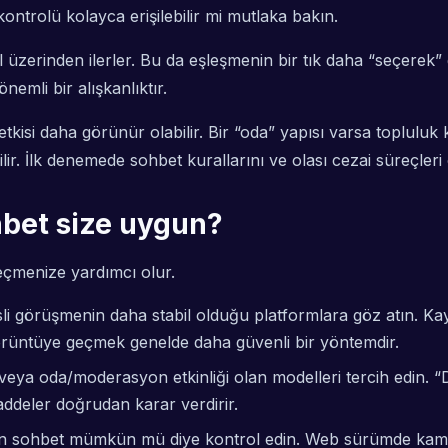
ntrolü kolayca erişilebilir mi mutlaka bakın.
erinden ilerler. Bu da eşleşmenin bir tık daha “seçerek” ge
emli bir alışkanlıktır.
i daha görünür olabilir. Bir “oda” yapısı varsa topluluk kur
ir. İlk denemede sohbet kurallarını ve olası cezai süreçler
hbet size uygun?
seçmenize yardımcı olur.
li görüşmenin daha stabil olduğu platformlara göz atın. Kayı
görüntüye geçmek genelde daha güvenli bir yöntemdir.
 veya oda/moderasyon etkinliği olan modelleri tercih edin. 
addeler doğrudan karar verdirir.
ohbet mümkün mü diye kontrol edin. Web sürümde kamera/m