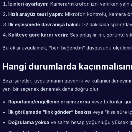
İzinleri ayarlayın:
Kamera/mikrofon izni verirken yalnızca
Hızlı arayüz testi yapın:
Mikrofon kontrolü, kamera ön 
İlk eşleşmede davranışa bakın:
1-2 dakikada spam/davet
Kaliteye göre karar verin:
Ses anlaşılır mı, görüntü s
Bu akışı uygulamak, “ben beğendim” duygusunu ölçülebili
Hangi durumlarda kaçınmalısını
Bazı işaretler, uygulamanın güvenlik ve kullanıcı deneyimi
yeni bir seçenek denemek daha doğru olur.
Raporlama/engelleme erişimi zorsa
veya butonlar görü
İlk görüşmede “link gönder” baskısı
veya “kısa süre içi
Doğrulama yoksa
ve sahte hesap yoğunluğu yüksek görün