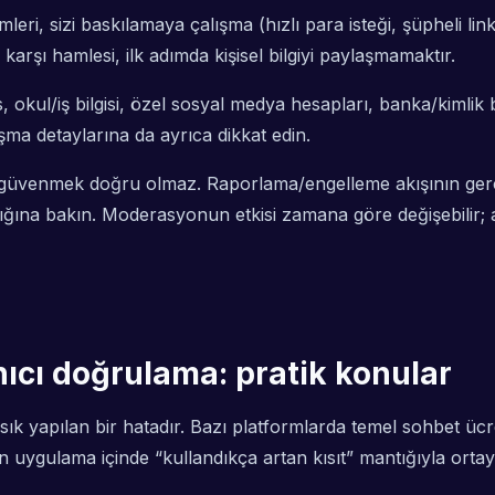
leri, sizi baskılamaya çalışma (hızlı para isteği, şüpheli li
 karşı hamlesi, ilk adımda kişisel bilgiyi paylaşmamaktır.
 okul/iş bilgisi, özel sosyal medya hesapları, banka/kimlik b
a detaylarına da ayrıca dikkat edin.
 güvenmek doğru olmaz. Raporlama/engelleme akışının gerçekt
adığına bakın. Moderasyonun etkisi zamana göre değişebilir
nıcı doğrulama: pratik konular
ık yapılan bir hatadır. Bazı platformlarda temel sohbet ücre
n uygulama içinde “kullandıkça artan kısıt” mantığıyla ortay