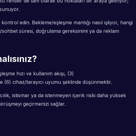
Bu rehber de tam olarak bu noktaları bir araya getiriyor;
 sunuyor.
a kontrol edin. Bekleme/eşleşme mantığı nasıl işliyor, hangi
ü/sohbet süresi, doğrulama gereksinimi ya da reklam
alısınız?
leşme hızı ve kullanım akışı, (3)
e (6) cihaz/tarayıcı uyumu şeklinde düşünmektir.
cılık, istismar ya da istenmeyen içerik riski daha yüksek
görüşmeyi geçirmenizi sağlar.