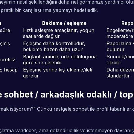
neyimin nasıl şekillendiğini daha net görmenize yardımcı olu
ratik bir karşılaştırma yapmayı hedefledik.
m
Bekleme / eşleşme
Rapo
/süre
Hızlı eşleşme amaçlanır; yoğun
Engelleme/ra
saatlerde değişir
moderatöre 
işmiş
Eşleşme daha kontrollüdür;
Raporlama v
bekleme bazen daha uzun
bulunur
Bağlantı anında; oda doluluğuna
Sunucu/mode
cretsiz
göre sıra gelebilir
olabilir
z; hesap
Eşleşme yerine kişi ekleme/ileti
Daha düzenl
gerekir
standarttır
e sohbet / arkadaşlık odaklı / top
mak istiyorum?” Çünkü rastgele sohbet ile profil tabanlı a
şlatma vaadeder; ama dolandırıcılık ve istenmeyen davranış 