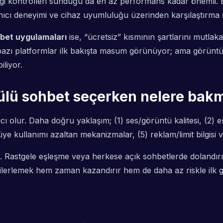
hangi kontrolleri sunduğu da en az performans kadar önemli. 
lanıcı deneyimi ve cihaz uyumluluğu üzerinden karşılaştırma
hbet uygulamaları
ise, “ücretsiz” kısmının şartlarını mutlak
 bazı platformlar ilk bakışta masum görünüyor; ama görünt
iliyor.
tülü sohbet seçerken nelere bakm
 olur. Daha doğru yaklaşım; (1) ses/görüntü kalitesi, (2) eş
kullanımı azaltan mekanizmalar, (5) reklam/limit bilgisi v
dir. Rastgele eşleşme veya herkese açık sohbetlerde dolandırı
e ilerlemek hem zaman kazandırır hem de daha az riskle ilk 