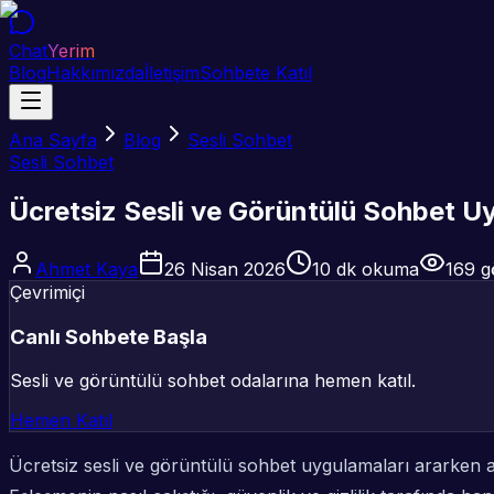
Chat
Yerim
Blog
Hakkımızda
İletişim
Sohbete Katıl
Ana Sayfa
Blog
Sesli Sohbet
Sesli Sohbet
Ücretsiz Sesli ve Görüntülü Sohbet Uyg
Ahmet Kaya
26 Nisan 2026
10
dk okuma
169
g
Çevrimiçi
Canlı Sohbete Başla
Sesli ve görüntülü sohbet odalarına hemen katıl.
Hemen Katıl
Ücretsiz sesli ve görüntülü sohbet uygulamaları ararken 