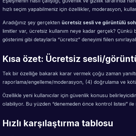
Eşleşmenin nasıl çalıştığı, güvenlik ve gizlilik tarafında 
hızlı seçim yapabilmeniz için özellikler, moderasyon, kul
Aradığınız şey gerçekten
ücretsiz sesli ve görüntülü so
limitler var, ücretsiz kullanım neye kadar gerçek? Çünkü
gösterimi gibi detaylarla “ücretsiz” deneyimi fiilen sınırlayab
Kısa özet: Ücretsiz sesli/görün
Tek bir özelliğe bakarak karar vermek çoğu zaman yanıltıcı
raporlama/engelleme/moderasyon, (4) doğrulama ve kötüye 
Özellikle yeni kullanıcılar için güvenlik konusu belirleyici
olabiliyor. Bu yüzden “denemeden önce kontrol listesi” il
Hızlı karşılaştırma tablosu