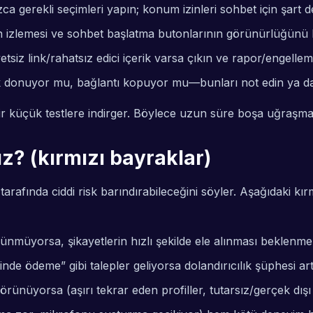
 gerekli seçimleri yapın; konum izinleri sohbet için şart de
izlemesi ve sohbet başlatma butonlarının görünürlüğünü k
siz link/rahatsız edici içerik varsa çıkın ve rapor/engelle
ık donuyor mu, bağlantı kopuyor mu—bunları not edin ya da 
r küçük testlere indirger. Böylece uzun süre boşa uğraşm
z? (kırmızı bayraklar)
 tarafında ciddi risk barındırabileceğini söyler. Aşağıdaki
nmüyorsa, şikayetlerin hızlı şekilde ele alınması beklenme
nde ödeme” gibi talepler geliyorsa dolandırıcılık şüphesi art
üyorsa (aşırı tekrar eden profiller, tutarsız/gerçek dışı b