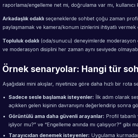
raporlama/engelleme net mi, doğrulama var mı, kullanıcı ko
Arkadaşlık odaklı
seçeneklerde sohbet çoğu zaman profil üz
paylaşmamak ve kamera/konum izinlerini ihtiyatlı vermek ön
Topluluk odaklı
(oda/sunucu) deneyimlerde moderasyon etkis
ve moderasyon disiplini her zaman aynı seviyede olmayabil
Örnek senaryolar: Hangi tür so
Aşağıdaki mini akışlar, niyetinize göre daha hızlı bir rota 
Sadece sesle başlamak isteyenler:
İlk adım olarak ses
açıkken gelen kişinin davranışını değerlendirip sonra 
Görüntülü ama daha güvenli arayanlar:
Profil tabanlı
işliyor mu?” ve “Engelleme anında mı çalışıyor?” gibi m
Tarayıcıdan denemek isteyenler:
Uygulama kurmadan s