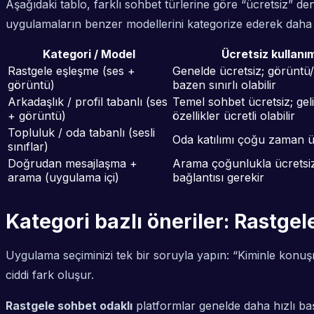
Aşağıdaki tablo, farklı sohbet türlerine göre “ücretsiz” de
uygulamaların benzer modellerini kategorize ederek daha p
Kategori / Model
Ücretsiz kullanı
Rastgele eşleşme (ses +
Genelde ücretsiz; görüntü
görüntü)
bazen sınırlı olabilir
Arkadaşlık / profil tabanlı (ses
Temel sohbet ücretsiz; gel
+ görüntü)
özellikler ücretli olabilir
Topluluk / oda tabanlı (sesli
Oda katılımı çoğu zaman ü
sınıflar)
Doğrudan mesajlaşma +
Arama çoğunlukla ücretsi
arama (uygulama içi)
bağlantısı gerekir
Kategori bazlı öneriler: Rastgel
Uygulama seçiminizi tek bir soruyla yapın: “Kiminle konuş
ciddi fark oluşur.
Rastgele sohbet odaklı
platformlar genelde daha hızlı ba