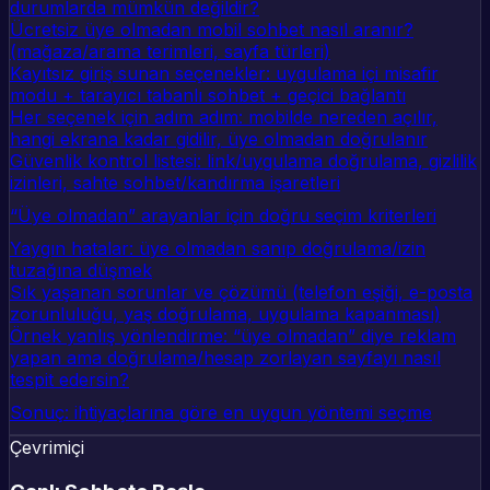
durumlarda mümkün değildir?
Ücretsiz üye olmadan mobil sohbet nasıl aranır?
(mağaza/arama terimleri, sayfa türleri)
Kayıtsız giriş sunan seçenekler: uygulama içi misafir
modu + tarayıcı tabanlı sohbet + geçici bağlantı
Her seçenek için adım adım: mobilde nereden açılır,
hangi ekrana kadar gidilir, üye olmadan doğrulanır
Güvenlik kontrol listesi: link/uygulama doğrulama, gizlilik
izinleri, sahte sohbet/kandırma işaretleri
“Üye olmadan” arayanlar için doğru seçim kriterleri
Yaygın hatalar: üye olmadan sanıp doğrulama/izin
tuzağına düşmek
Sık yaşanan sorunlar ve çözümü (telefon eşiği, e-posta
zorunluluğu, yaş doğrulama, uygulama kapanması)
Örnek yanlış yönlendirme: “üye olmadan” diye reklam
yapan ama doğrulama/hesap zorlayan sayfayı nasıl
tespit edersin?
Sonuç: ihtiyaçlarına göre en uygun yöntemi seçme
Çevrimiçi