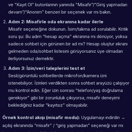
ve “Kayıt Ol” butonlarının yanında “Misafir”/“Giriş yapmadan
devam”/“Anonim” benzeri bir seçenek var mı bakın.
Adım 2: Misafirle oda ekranına kadar ilerle
Misafir seçeneğine dokunun. İsim/takma ad sorulabilir. Kritik
soru şu: Bu adım “hesap açma” ekranına mı dönüyor, yoksa
sadece sohbet için görünen bir ad mı? Hesap oluştur ekranı
gelmeden oda/sohbet listesini görüyorsanız üye olmadan
ilerliyorsunuz demektir.
Adım 3: İzin/veri taleplerini test et
Sesli/görüntülü sohbetlerde mikrofon/kamera izni
istenebiliyor. İzinleri verdikten sonra sohbet arayüzü çalışıyor
mu kontrol edin. Eğer izin sonrası “telefon/yaş doğrulama
gerekiyor” gibi bir zorunluluk çıkıyorsa, misafir deneyimi
beklediğiniz kadar “kayıtsız” olmayabilir.
Örnek kontrol akışı (misafir modu):
Uygulamayı indirdin →
açılış ekranında “misafir” / “giriş yapmadan” seçeneği var mı