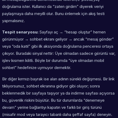
doğrulama ister. Kullanıcı da “zaten girdim” diyerek veriyi
paylaşmaya daha meyilli olur. Bunu önlemek için akış testi
yapmalısınız.
Tespit senaryosu:
Sayfayı aç → “hesap oluştur” hemen
görünmüyor → sohbet ekranı geliyor → ancak “mesaj gönder”
veya “oda katıl” gibi ilk aksiyonda doğrulama penceresi ortaya
çıkıyor. Buradaki sinyal nettir: Üye olmadan sadece görüntü var,
işlev kısmen kilitli. Böyle bir durumda “üye olmadan mobil
sohbet” hedefinize uymuyor demektir.
Bir diğer kırmızı bayrak ise alan adının sürekli değişmesi. Bir link
tıklıyorsunuz, sohbet ekranına gidiyor gibi oluyor; sonra
beklenmedik bir sayfaya taşıyor ya da indirme sayfası açıyorsa
bu, güvenlik riskini büyütür. Bu tür durumlarda “denemeye
devam” yerine bağlantıyı kapatın ve farklı bir giriş türünü
(misafir mod veya tarayıcı tabanlı daha şeffaf sayfa) deneyin.