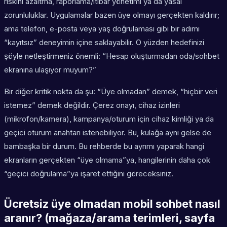
riskini azaltma, raporlama/itibar yönetimi ya da yasal
zorunluluklar. Uygulamalar bazen üye olmayı gerçekten kaldırır;
ama telefon, e-posta veya yaş doğrulaması gibi bir adımı
“kayıtsız” deneyimin içine saklayabilir. O yüzden hedefinizi
şöyle netleştirmeniz önemli: “Hesap oluşturmadan oda/sohbet
ekranına ulaşıyor muyum?”
Bir diğer kritik nokta da şu: “Üye olmadan” demek, “hiçbir veri
istemez” demek değildir. Çerez onayı, cihaz izinleri
(mikrofon/kamera), kampanya/oturum için cihaz kimliği ya da
geçici oturum anahtarı istenebiliyor. Bu, kulağa aynı gelse de
bambaşka bir durum. Bu rehberde bu ayrımı yaparak hangi
ekranların gerçekten “üye olmama”ya, hangilerinin daha çok
“geçici doğrulama”ya işaret ettiğini göreceksiniz.
Ücretsiz üye olmadan mobil sohbet nasıl
aranır? (mağaza/arama terimleri, sayfa