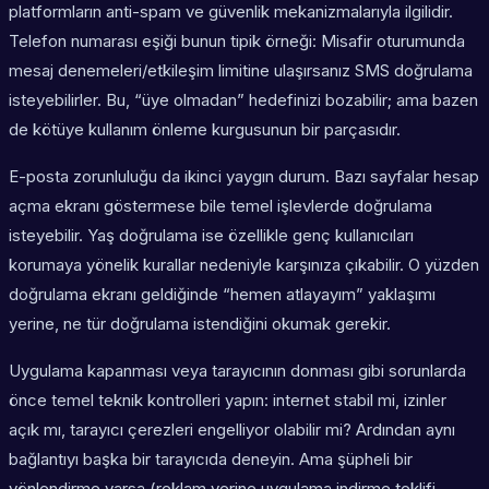
platformların anti-spam ve güvenlik mekanizmalarıyla ilgilidir.
Telefon numarası eşiği bunun tipik örneği: Misafir oturumunda
mesaj denemeleri/etkileşim limitine ulaşırsanız SMS doğrulama
isteyebilirler. Bu, “üye olmadan” hedefinizi bozabilir; ama bazen
de kötüye kullanım önleme kurgusunun bir parçasıdır.
E-posta zorunluluğu da ikinci yaygın durum. Bazı sayfalar hesap
açma ekranı göstermese bile temel işlevlerde doğrulama
isteyebilir. Yaş doğrulama ise özellikle genç kullanıcıları
korumaya yönelik kurallar nedeniyle karşınıza çıkabilir. O yüzden
doğrulama ekranı geldiğinde “hemen atlayayım” yaklaşımı
yerine, ne tür doğrulama istendiğini okumak gerekir.
Uygulama kapanması veya tarayıcının donması gibi sorunlarda
önce temel teknik kontrolleri yapın: internet stabil mi, izinler
açık mı, tarayıcı çerezleri engelliyor olabilir mi? Ardından aynı
bağlantıyı başka bir tarayıcıda deneyin. Ama şüpheli bir
yönlendirme varsa (reklam yerine uygulama indirme teklifi,