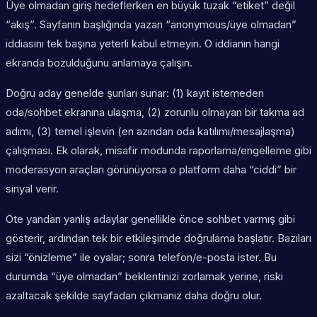
Üye olmadan giriş hedeflerken en büyük tuzak “etiket” değil
“akış”. Sayfanın başlığında yazan “anonymous/üye olmadan”
iddiasını tek başına yeterli kabul etmeyin. O iddianın hangi
ekranda bozulduğunu anlamaya çalışın.
Doğru aday genelde şunları sunar: (1) kayıt istemeden
oda/sohbet ekranına ulaşma, (2) zorunlu olmayan bir takma ad
adımı, (3) temel işlevin (en azından oda katılımı/mesajlaşma)
çalışması. Ek olarak, misafir modunda raporlama/engelleme gibi
moderasyon araçları görünüyorsa o platform daha “ciddi” bir
sinyal verir.
Öte yandan yanlış adaylar genellikle önce sohbet varmış gibi
gösterir, ardından tek bir etkileşimde doğrulama başlatır. Bazıları
sizi “önizleme” ile oyalar; sonra telefon/e-posta ister. Bu
durumda “üye olmadan” beklentinizi zorlamak yerine, riski
azaltacak şekilde sayfadan çıkmanız daha doğru olur.