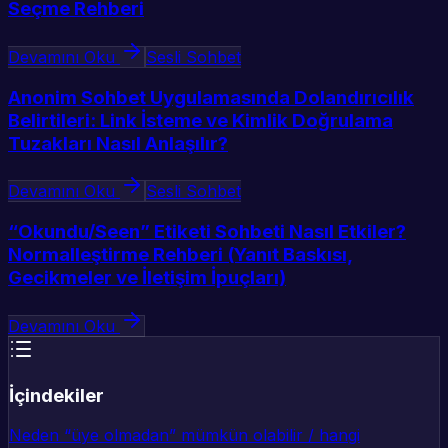
Seçme Rehberi
Devamını Oku
Sesli Sohbet
Anonim Sohbet Uygulamasında Dolandırıcılık
Belirtileri: Link İsteme ve Kimlik Doğrulama
Tuzakları Nasıl Anlaşılır?
Devamını Oku
Sesli Sohbet
“Okundu/Seen” Etiketi Sohbeti Nasıl Etkiler?
Normalleştirme Rehberi (Yanıt Baskısı,
Gecikmeler ve İletişim İpuçları)
Devamını Oku
İçindekiler
Neden “üye olmadan” mümkün olabilir / hangi