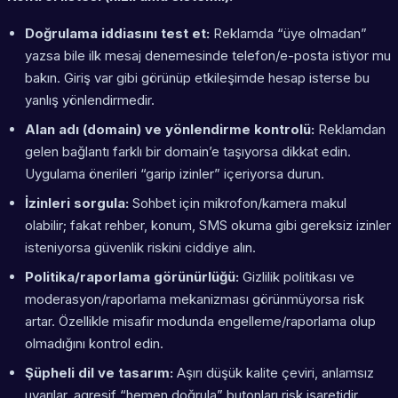
Doğrulama iddiasını test et:
Reklamda “üye olmadan”
yazsa bile ilk mesaj denemesinde telefon/e-posta istiyor mu
bakın. Giriş var gibi görünüp etkileşimde hesap isterse bu
yanlış yönlendirmedir.
Alan adı (domain) ve yönlendirme kontrolü:
Reklamdan
gelen bağlantı farklı bir domain’e taşıyorsa dikkat edin.
Uygulama önerileri “garip izinler” içeriyorsa durun.
İzinleri sorgula:
Sohbet için mikrofon/kamera makul
olabilir; fakat rehber, konum, SMS okuma gibi gereksiz izinler
isteniyorsa güvenlik riskini ciddiye alın.
Politika/raporlama görünürlüğü:
Gizlilik politikası ve
moderasyon/raporlama mekanizması görünmüyorsa risk
artar. Özellikle misafir modunda engelleme/raporlama olup
olmadığını kontrol edin.
Şüpheli dil ve tasarım:
Aşırı düşük kalite çeviri, anlamsız
uyarılar, agresif “hemen doğrula” butonları risk işaretidir.