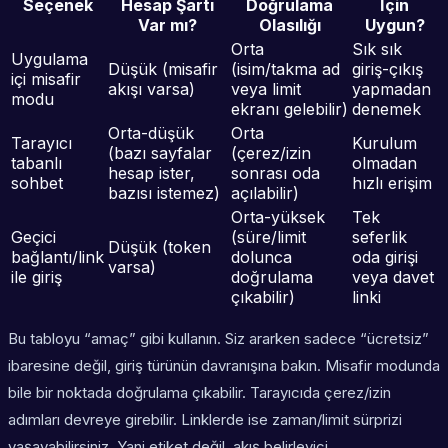
Seçenek
Hesap Şartı
Doğrulama
İçin
Var mı?
Olasılığı
Uygun?
Orta
Sık sık
Uygulama
Düşük (misafir
(isim/takma ad
giriş-çıkış
içi misafir
akışı varsa)
veya limit
yapmadan
modu
ekranı gelebilir)
denemek
Orta-düşük
Orta
Tarayıcı
Kurulum
(bazı sayfalar
(çerez/izin
tabanlı
olmadan
hesap ister,
sonrası oda
sohbet
hızlı erişim
bazısı istemez)
açılabilir)
Orta-yüksek
Tek
Geçici
(süre/limit
seferlik
Düşük (token
bağlantı/link
dolunca
oda girişi
varsa)
ile giriş
doğrulama
veya davet
çıkabilir)
linki
Bu tabloyu “amaç” gibi kullanın. Siz ararken sadece “ücretsiz”
ibaresine değil, giriş türünün davranışına bakın. Misafir modunda
bile bir noktada doğrulama çıkabilir. Tarayıcıda çerez/izin
adımları devreye girebilir. Linklerde ise zaman/limit sürprizi
yaşayabilirsiniz. Yani etiket değil, akış belirleyici.