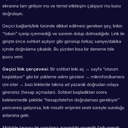
ekranına tam giriliyor mu ve temel etkileşim çalışıyor mu bunu
doğrulayın.
Geçici bağlantı/link türünde dikkat edilmesi gereken şey, linkin
“token” içerip içermediği ve sürenin dolup dolmadığıdır. Link ile
girişte önce sohbet açılıyor gibi görünüp birkaç saniye/dakika
içinde doğrulama çıkabilir. Bu yüzden kısa bir deneme bile
ipucu verir.
Geçici link çerçevesi:
Bir sohbet linki aç → sayfa “oturum
başlatılıyor” gibi bir yükleme adımı gösterir → mikrofon/kamera
izni ister → bazı linklerde takma ad yazarak doğrudan odaya
girersiniz (hesap açmadan). Sohbet başladıktan sonra
beklenmedik şekilde “hesap/telefon doğrulaması gerekiyor”
penceresi geliyorsa, link misafir erişimini sınırlı süreyle sunduğu
anlamına gelir.
Mobilde tarayıcı ile uygulama arasındaki güvenlik farkı merak