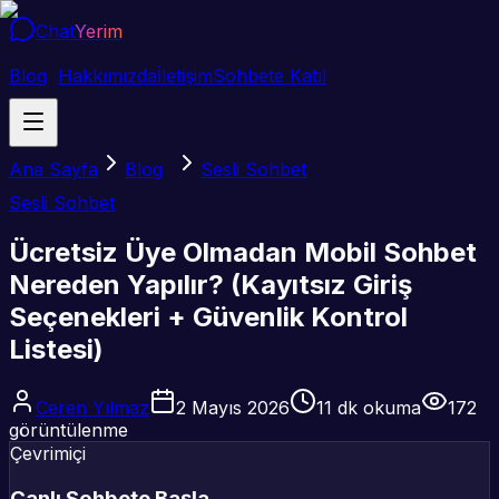
Chat
Yerim
Blog
Hakkımızda
İletişim
Sohbete Katıl
Ana Sayfa
Blog
Sesli Sohbet
Sesli Sohbet
Ücretsiz Üye Olmadan Mobil Sohbet
Nereden Yapılır? (Kayıtsız Giriş
Seçenekleri + Güvenlik Kontrol
Listesi)
Ceren Yılmaz
2 Mayıs 2026
11
dk okuma
172
görüntülenme
Çevrimiçi
Canlı Sohbete Başla