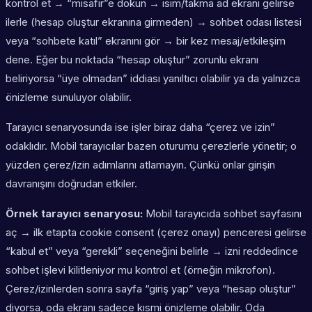
kontrol et → “misafir”e dokun → isim/takma ad ekranı gelirse
ilerle (hesap oluştur ekranına girmeden) → sohbet odası listesi
veya “sohbete katıl” ekranını gör → bir kez mesaj/etkileşim
dene. Eğer bu noktada “hesap oluştur” zorunlu ekranı
beliriyorsa “üye olmadan” iddiası yanıltıcı olabilir ya da yalnızca
önizleme sunuluyor olabilir.
Tarayıcı senaryosunda ise işler biraz daha “çerez ve izin”
odaklıdır. Mobil tarayıcılar bazen oturumu çerezlerle yönetir; o
yüzden çerez/izin adımlarını atlamayın. Çünkü onlar girişin
davranışını doğrudan etkiler.
Örnek tarayıcı senaryosu:
Mobil tarayıcıda sohbet sayfasını
aç → ilk etapta cookie consent (çerez onayı) penceresi gelirse
“kabul et” veya “gerekli” seçeneğini belirle → izni reddedince
sohbet işlevi kilitleniyor mu kontrol et (örneğin mikrofon).
Çerez/izinlerden sonra sayfa “giriş yap” veya “hesap oluştur”
diyorsa, oda ekranı sadece kısmi önizleme olabilir. Oda