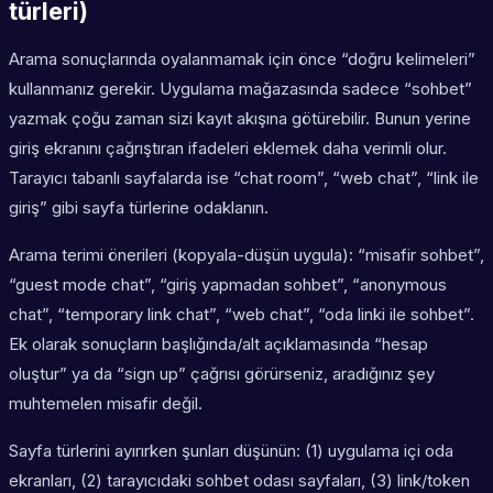
türleri)
Arama sonuçlarında oyalanmamak için önce “doğru kelimeleri”
kullanmanız gerekir. Uygulama mağazasında sadece “sohbet”
yazmak çoğu zaman sizi kayıt akışına götürebilir. Bunun yerine
giriş ekranını çağrıştıran ifadeleri eklemek daha verimli olur.
Tarayıcı tabanlı sayfalarda ise “chat room”, “web chat”, “link ile
giriş” gibi sayfa türlerine odaklanın.
Arama terimi önerileri (kopyala-düşün uygula): “misafir sohbet”,
“guest mode chat”, “giriş yapmadan sohbet”, “anonymous
chat”, “temporary link chat”, “web chat”, “oda linki ile sohbet”.
Ek olarak sonuçların başlığında/alt açıklamasında “hesap
oluştur” ya da “sign up” çağrısı görürseniz, aradığınız şey
muhtemelen misafir değil.
Sayfa türlerini ayırırken şunları düşünün: (1) uygulama içi oda
ekranları, (2) tarayıcıdaki sohbet odası sayfaları, (3) link/token