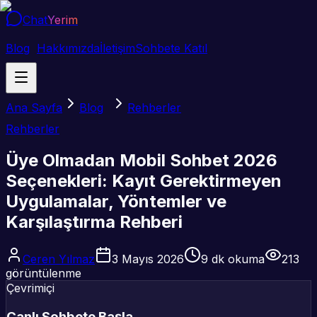
Chat
Yerim
Blog
Hakkımızda
İletişim
Sohbete Katıl
Ana Sayfa
Blog
Rehberler
Rehberler
Üye Olmadan Mobil Sohbet 2026
Seçenekleri: Kayıt Gerektirmeyen
Uygulamalar, Yöntemler ve
Karşılaştırma Rehberi
Ceren Yılmaz
3 Mayıs 2026
9
dk okuma
213
görüntülenme
Çevrimiçi
Canlı Sohbete Başla