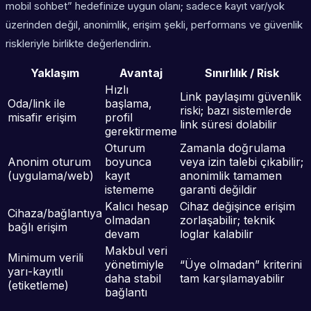
mobil sohbet” hedefinize uygun olanı; sadece kayıt var/yok
üzerinden değil, anonimlik, erişim şekli, performans ve güvenlik
riskleriyle birlikte değerlendirin.
Yaklaşım
Avantaj
Sınırlılık / Risk
Hızlı
Link paylaşımı güvenlik
Oda/link ile
başlama,
riski; bazı sistemlerde
misafir erişim
profil
link süresi dolabilir
gerektirmeme
Oturum
Zamanla doğrulama
Anonim oturum
boyunca
veya izin talebi çıkabilir;
(uygulama/web)
kayıt
anonimlik tamamen
istememe
garanti değildir
Kalıcı hesap
Cihaz değişince erişim
Cihaza/bağlantıya
olmadan
zorlaşabilir; teknik
bağlı erişim
devam
loglar kalabilir
Makbul veri
Minimum verili
yönetimiyle
“Üye olmadan” kriterini
yarı-kayıtlı
daha stabil
tam karşılamayabilir
(etiketleme)
bağlantı