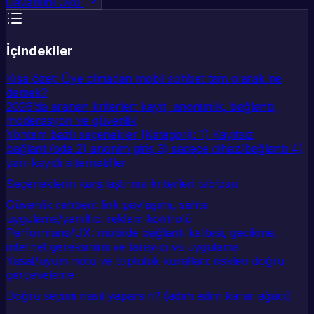
Devamını Oku
İçindekiler
Kısa özet: Üye olmadan mobil sohbet tam olarak ne
demek?
2026’da aranan kriterler: kayıt, anonimlik, bağlantı,
moderasyon ve güvenlik
Yöntem bazlı seçenekler (Kategori): 1) Kayıtsız
bağlantı/oda 2) anonim giriş 3) sadece cihaz/bağlantı 4)
yarı-kayıtlı alternatifler
Seçeneklerin karşılaştırma kriterleri tablosu
Güvenlik rehberi: link paylaşımı, sahte
uygulama/yanıltıcı reklam kontrolü
Performans/UX: mobilde bağlantı kalitesi, gecikme,
internet gereksinimi ve tarayıcı vs uygulama
Yasal/uyum notu ve topluluk kuralları: riskleri doğru
çerçeveleme
Doğru seçimi nasıl yaparsın? (adım adım karar ağacı)