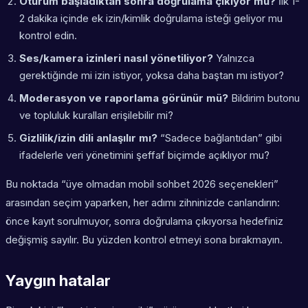
Oturum başladıktan sonra doğrulama çıkıyor mu?
İlk 1-
2 dakika içinde ek izin/kimlik doğrulama isteği geliyor mu
kontrol edin.
Ses/kamera izinleri nasıl yönetiliyor?
Yalnızca
gerektiğinde mi izin istiyor, yoksa daha baştan mı istiyor?
Moderasyon ve raporlama görünür mü?
Bildirim butonu
ve topluluk kuralları erişilebilir mi?
Gizlilik/izin dili anlaşılır mı?
“Sadece bağlantıdan” gibi
ifadelerle veri yönetimini şeffaf biçimde açıklıyor mu?
Bu noktada “üye olmadan mobil sohbet 2026 seçenekleri”
arasından seçim yaparken, her adımı zihninizde canlandırın:
önce kayıt sorulmuyor, sonra doğrulama çıkıyorsa hedefiniz
değişmiş sayılır. Bu yüzden kontrol etmeyi sona bırakmayın.
Yaygın hatalar