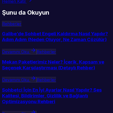
Hemen Katıl
Şunu da Okuyun
Rehberler
Galibe’de Sohbet Engeli Kaldırma Nasıl Yapılır?
Adım Adım (Neden Oluyor, Ne Zaman Çözülür)
Devamını Oku
Rehberler
Mekan Paketlerimiz Neler? İçerik, Kapsam ve
Seçenek Karşılaştırması (Detaylı Rehber)
Devamını Oku
Rehberler
Sohbetci İçin En İyi Ayarlar Nasıl Yapılır? Ses
Kalitesi, Bildirimler, Gizlilik ve Bağlantı
Optimizasyonu Rehberi