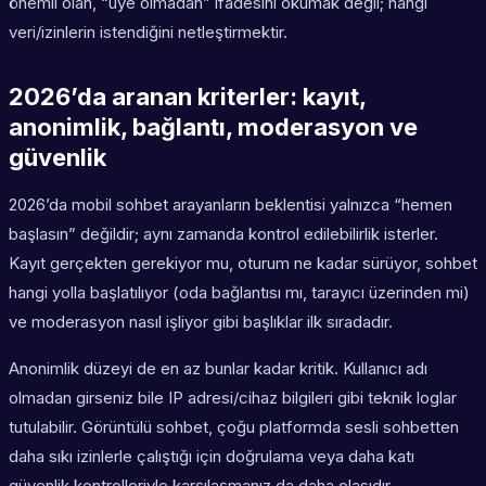
önemli olan, “üye olmadan” ifadesini okumak değil; hangi
veri/izinlerin istendiğini netleştirmektir.
2026’da aranan kriterler: kayıt,
anonimlik, bağlantı, moderasyon ve
güvenlik
2026’da mobil sohbet arayanların beklentisi yalnızca “hemen
başlasın” değildir; aynı zamanda kontrol edilebilirlik isterler.
Kayıt gerçekten gerekiyor mu, oturum ne kadar sürüyor, sohbet
hangi yolla başlatılıyor (oda bağlantısı mı, tarayıcı üzerinden mi)
ve moderasyon nasıl işliyor gibi başlıklar ilk sıradadır.
Anonimlik düzeyi de en az bunlar kadar kritik. Kullanıcı adı
olmadan girseniz bile IP adresi/cihaz bilgileri gibi teknik loglar
tutulabilir. Görüntülü sohbet, çoğu platformda sesli sohbetten
daha sıkı izinlerle çalıştığı için doğrulama veya daha katı
güvenlik kontrolleriyle karşılaşmanız da daha olasıdır.