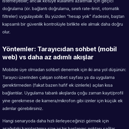
istemeyebilir; ancak kötüye kullanımı azaltmak için geçici
doğrulama (ör. bağlantı doğrulama, sınırlı rate-limit, otomatik
filtreler) uygulayabilir. Bu yüzden “hesap yok” ifadesini, baştan
kapsamlı bir güvenlik kontrolüyle birlikte ele almak daha doğru
olur.
Yöntemler: Tarayıcıdan sohbet (mobil
web) vs daha az adımlı akışlar
Mobilde üye olmadan sohbet denemek için iki ana yol düşünün:
Tarayıcı üzerinden çalışan sohbet sayfası ya da uygulama
gerektirmeden (fakat bazen hafif ek izinlerle) açılan kısa
bağlantılar. Uygulama tabanlı akışlarda çoğu zaman kayıt/profil
yine gerekmese de kamera/mikrofon gibi izinler için küçük ek
adımlar görebilirsiniz.
Hangi senaryoda daha hızlı ilerleyeceğinizi görmek için
aşağıdaki karşılaştırma size iyi bir başlangıç noktası sağlar.