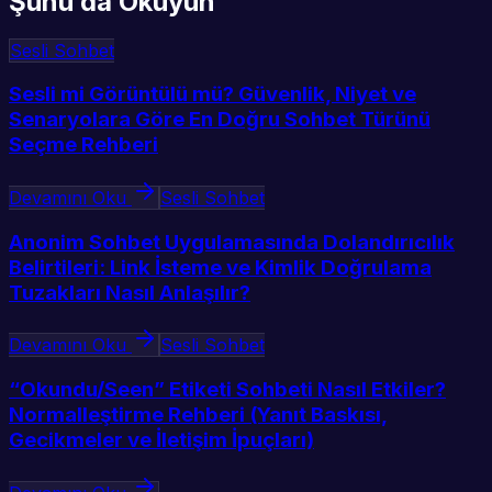
Şunu da Okuyun
Sesli Sohbet
Sesli mi Görüntülü mü? Güvenlik, Niyet ve
Senaryolara Göre En Doğru Sohbet Türünü
Seçme Rehberi
Devamını Oku
Sesli Sohbet
Anonim Sohbet Uygulamasında Dolandırıcılık
Belirtileri: Link İsteme ve Kimlik Doğrulama
Tuzakları Nasıl Anlaşılır?
Devamını Oku
Sesli Sohbet
“Okundu/Seen” Etiketi Sohbeti Nasıl Etkiler?
Normalleştirme Rehberi (Yanıt Baskısı,
Gecikmeler ve İletişim İpuçları)