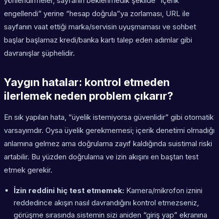
yönlendirmeler, sayfanın beklenmedik şekilde “içerik
engellendi” yerine “hesap doğrula”ya zorlaması, URL ile
sayfanın vaat ettiği marka/servisin uyuşmaması ve sohbet
başlar başlamaz kredi/banka kartı talep eden adımlar gibi
davranışlar şüphelidir.
Yaygın hatalar: kontrol etmeden
ilerlemek neden problem çıkarır?
En sık yapılan hata, “üyelik istemiyorsa güvenlidir” gibi otomatik
varsayımdır. Oysa üyelik gerekmemesi; içerik denetimi olmadığı
anlamına gelmez ama doğrulama zayıf kaldığında suistimal riski
artabilir. Bu yüzden doğrulama ve izin akışını en baştan test
etmek gerekir.
İzin reddini hiç test etmemek:
Kamera/mikrofon iznini
reddedince akışın nasıl davrandığını kontrol etmezseniz,
görüşme sırasında sistemin sizi aniden “giriş yap” ekranına