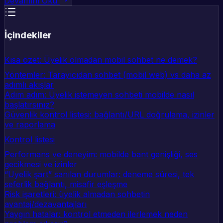
Devamını Oku
İçindekiler
Kısa özet: Üyelik olmadan mobil sohbet ne demek?
Yöntemler: Tarayıcıdan sohbet (mobil web) vs daha az
adımlı akışlar
Adım adım: Üyelik istemeyen sohbeti mobilde nasıl
başlatırsınız?
Güvenlik kontrol listesi: bağlantı/URL doğrulama, izinler
ve raporlama
Kontrol listesi
Performans ve deneyim: mobilde bant genişliği, ses
gecikmesi ve izinler
“Üyelik şart” sanılan durumlar: deneme süresi, tek
seferlik bağlantı, misafir eşleşme
Risk işaretleri: üyelik almadan sohbetin
avantaj/dezavantajları
Yaygın hatalar: kontrol etmeden ilerlemek neden