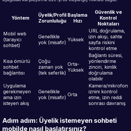
Güvenlik ve
Üyelik/Profil
Başlama
Yöntem
Kontrol
Zorunluluğu
Hızı
Noktaları
URL doğrulama,
Mobil web
Genellikle
izin akışı, sahte
(tarayıcı
Yüksek
yok (misafir)
sayfa riskini
sohbet)
kontrol etme
Bağlantı süresi,
Kısa ömürlü
Çoğu
yönlendirme
Orta-
sohbet
zaman yok
zinciri, kimlik
Yüksek
bağlantısı
(tek seferlik)
doğrulama
olabilir
Uygulama
Kamera/mikrofon
gerekmeyen
Genellikle
iznini kontrol
Orta
ama izin
yok (misafir)
etme, izin reddi
isteyen akış
sonrası davranış
Adım adım: Üyelik istemeyen sohbeti
mobilde nasıl başlatırsınız?