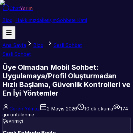
Chat
Yerim
Blog
Hakkımızda
İletişim
Sohbete Katıl
Ana Sayfa
Blog
Sesli Sohbet
Sesli Sohbet
Üye Olmadan Mobil Sohbet:
Uygulamaya/Profil Oluşturmadan
Hızlı Başlama, Güvenlik Kontrolleri ve
En İyi Yöntemler
Ceren Yılmaz
2 Mayıs 2026
10
dk okuma
174
görüntülenme
Çevrimiçi
Canlı Sohbete Başla