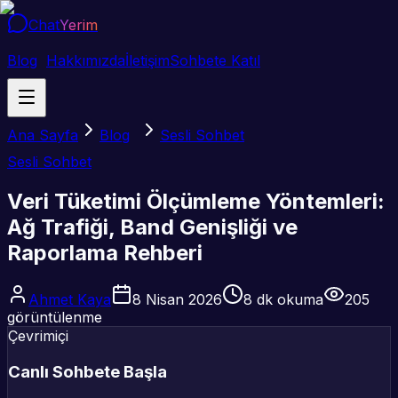
Chat
Yerim
Blog
Hakkımızda
İletişim
Sohbete Katıl
Ana Sayfa
Blog
Sesli Sohbet
Sesli Sohbet
Veri Tüketimi Ölçümleme Yöntemleri:
Ağ Trafiği, Band Genişliği ve
Raporlama Rehberi
Ahmet Kaya
8 Nisan 2026
8
dk okuma
205
görüntülenme
Çevrimiçi
Canlı Sohbete Başla