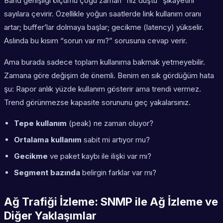
Band genişliği ölçümü çoğu zaman “hız düştü” şikayetini
sayılara çevirir. Özellikle yoğun saatlerde link kullanım oranı
artar; buffer’lar dolmaya başlar; gecikme (latency) yükselir.
Aslında bu kısım “sorun var mı?” sorusuna cevap verir.
Ama burada sadece toplam kullanıma bakmak yetmeyebilir.
Zamana göre değişim de önemli. Benim en sık gördüğüm hata
şu: Rapor anlık yüzde kullanım gösterir ama trendi vermez.
Trend görünmezse kapasite sorununu geç yakalarsınız.
Tepe kullanım
(peak) ne zaman oluyor?
Ortalama kullanım
sabit mi artıyor mu?
Gecikme
ve paket kaybı ile ilişki var mı?
Segment bazında
belirgin farklar var mı?
Ağ Trafiği İzleme: SNMP ile Ağ İzleme ve
Diğer Yaklaşımlar