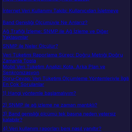
İnternet Veri Kullanımı Takibi: Kullanıcıdan İşletmeye
Band Genişliği Ölçümüyle Ne Anlarız?
Ağ Trafiği İzleme: SNMP ile Ağ İzleme ve Diğer
Yaklaşımlar
SNMP ile Neler Ölçülür?
Veri Tüketimi Raporlama Süreci: Doğru Metriği Doğru
Zamanla Topla
Mobil Veri Tüketim Analizi: Kota, Arka Plan ve
Senkronizasyon
Soru-Cevap: Veri Tüketimi Ölçümleme Yöntemleriyle İlgili
En Çok Sorulanlar
1) Hangi yöntemle başlamalıyım?
2) SNMP ile ağ izleme ne zaman mantıklı?
3) Band genişliği ölçümü tek başına neden yetersiz
kalabilir?
4) Veri kullanım raporları beni nasıl yanıltır?