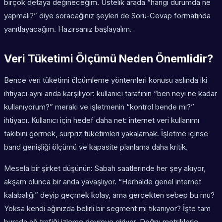
birçok detaya değineceğim. Üstelik arada “hangi durumda ne
yapmalı?” diye soracağınız şeyleri de Soru-Cevap formatında
yanıtlayacağım. Hazırsanız başlayalım.
Veri Tüketimi Ölçümü Neden Önemlidir?
Bence veri tüketimi ölçümleme yöntemleri konusu aslında iki
ihtiyacı aynı anda karşılıyor: kullanıcı tarafının “ben neyi ne kadar
kullanıyorum?” merakı ve işletmenin “kontrol bende mi?”
ihtiyacı. Kullanıcı için hedef daha net: internet veri kullanımı
takibini görmek, sürpriz tüketimleri yakalamak. İşletme içinse
band genişliği ölçümü ve kapasite planlama daha kritik.
Mesela bir şirket düşünün: Sabah saatlerinde her şey akıyor,
akşam olunca bir anda yavaşlıyor. “Herhalde genel internet
kalabalığı” deyip geçmek kolay, ama gerçekten sebep bu mu?
Yoksa kendi ağınızda belirli bir segment mi tıkanıyor? İşte tam
burada ağ trafiği izleme devreye giriyor. Doğru metriklerle