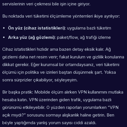
servislerinin veri çekmesi bile işin içine giriyor.
Bu noktada veri tüketimi ölçümleme yöntemleri ikiye ayrılıyor:
Ön yüz (cihaz istatistikleri)
: uygulama bazlı tüketim
Arka yüz (ağ gözlemi)
: paket/flow, ağ trafiği izleme
Cihaz istatistikleri hızlıdır ama bazen detay eksik kalır. Ağ
gözlemi daha net resim verir; fakat kurulum ve gizlilik konularına
dikkat gerekir. Eğer kurumsal bir ortamdaysanız, veri tüketimi
ölçümü için politika ve izinleri baştan düşünmek şart. Yoksa
sonra sürprizler çıkabiliyor, söyleyeyim.
Bir başka pratik: Mobilde ölçüm alırken VPN kullanımını mutlaka
hesaba katın. VPN üzerinden giden trafik, uygulama bazlı
görünümü etkileyebilir. O yüzden raporları yorumlarken “VPN
açık mıydı?” sorusunu sormayı alışkanlık haline getirin. Ben
böyle yaptığımda yanlış yorum sayısı ciddi azaldı.