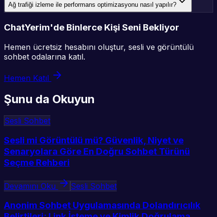
Ağ trafiği izleme ile performans optimizasyonu nasıl yapılır?
ChatYerim'de Binlerce Kişi Seni Bekliyor
Hemen ücretsiz hesabını oluştur, sesli ve görüntülü
sohbet odalarına katıl.
Hemen Katıl
Şunu da Okuyun
Sesli Sohbet
Sesli mi Görüntülü mü? Güvenlik, Niyet ve
Senaryolara Göre En Doğru Sohbet Türünü
Seçme Rehberi
Devamını Oku
Sesli Sohbet
Anonim Sohbet Uygulamasında Dolandırıcılık
Belirtileri: Link İsteme ve Kimlik Doğrulama