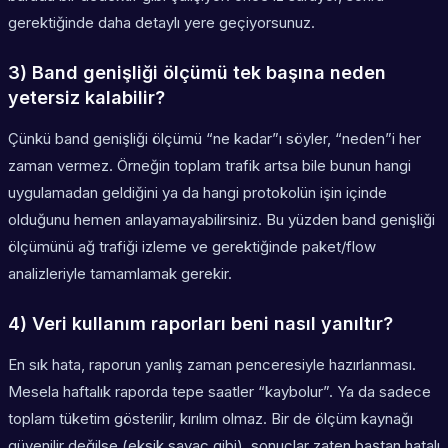
gerektiğinde daha detaylı yere geçiyorsunuz.
3) Band genişliği ölçümü tek başına neden
yetersiz kalabilir?
Çünkü band genişliği ölçümü “ne kadar”ı söyler, “neden”i her
zaman vermez. Örneğin toplam trafik artsa bile bunun hangi
uygulamadan geldiğini ya da hangi protokolün işin içinde
olduğunu hemen anlayamayabilirsiniz. Bu yüzden band genişliği
ölçümünü ağ trafiği izleme ve gerektiğinde paket/flow
analizleriyle tamamlamak gerekir.
4) Veri kullanım raporları beni nasıl yanıltır?
En sık hata, raporun yanlış zaman penceresiyle hazırlanması.
Mesela haftalık raporda tepe saatler “kaybolur”. Ya da sadece
toplam tüketim gösterilir, kırılım olmaz. Bir de ölçüm kaynağı
güvenilir değilse (eksik sayaç gibi), sonuçlar zaten baştan hatalı