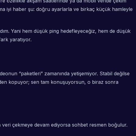
öre özellikle akşam saatlerinde ya da mobil veride çekim
ma iyi haber şu: doğru ayarlarla ve birkaç küçük hamleyle
ladım. Yani hem
düşük ping
hedefleyeceğiz, hem de
düşük
ark yaratıyor.
videonun “paketleri” zamanında yetişemiyor. Stabil değilse
irinden kopuyor; sen tam konuşuyorsun, o biraz sonra
a veri çekmeye devam ediyorsa sohbet resmen boğulur.