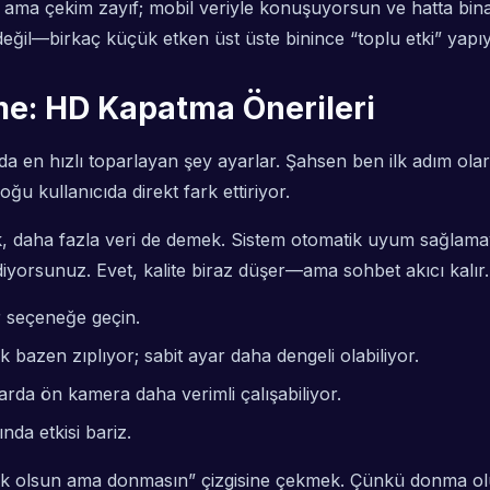
ama çekim zayıf; mobil veriyle konuşuyorsun ve hatta binan
eğil—birkaç küçük etken üst üste binince “toplu etki” yapıy
me: HD Kapatma Önerileri
da en hızlı toparlayan şey ayarlar. Şahsen ben ilk adım o
oğu kullanıcıda direkt fark ettiriyor.
aha fazla veri de demek. Sistem otomatik uyum sağlamaya 
iyorsunuz. Evet, kalite biraz düşer—ama sohbet akıcı kalır.
r seçeneğe geçin.
k bazen zıplıyor; sabit ayar daha dengeli olabiliyor.
larda ön kamera daha verimli çalışabiliyor.
nda etkisi bariz.
şük olsun ama donmasın” çizgisine çekmek. Çünkü donma ol