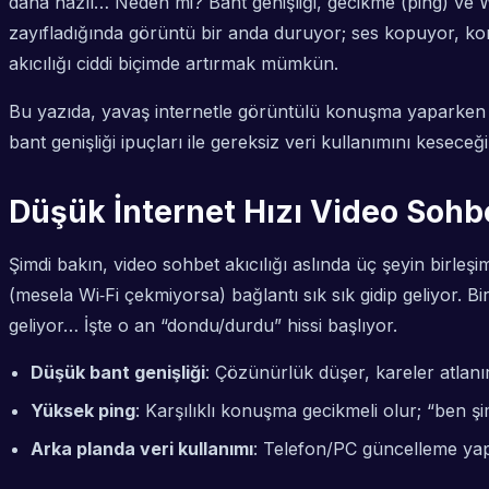
daha nazlı… Neden mi? Bant genişliği, gecikme (ping) ve Wi
zayıfladığında görüntü bir anda duruyor; ses kopuyor, kon
akıcılığı ciddi biçimde artırmak mümkün.
Bu yazıda, yavaş internetle görüntülü konuşma yaparken i
bant genişliği ipuçları
ile gereksiz veri kullanımını keseceğ
Düşük İnternet Hızı Video Sohb
Şimdi bakın, video sohbet akıcılığı aslında üç şeyin birleşim
(mesela Wi‑Fi çekmiyorsa) bağlantı sık sık gidip geliyor. 
geliyor… İşte o an “dondu/durdu” hissi başlıyor.
Düşük bant genişliği
: Çözünürlük düşer, kareler atlanır.
Yüksek ping
: Karşılıklı konuşma gecikmeli olur; “ben 
Arka planda veri kullanımı
: Telefon/PC güncelleme ya