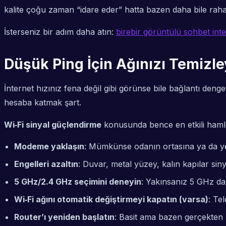
kalite çoğu zaman “idare eder” hatta bazen daha bile rahat
İsterseniz bir adım daha atın:
birebir görüntülü sohbet inter
Düşük Ping İçin Ağınızı Temizle
İnternet hızınız fena değil gibi görünse bile bağlantı deng
hesaba katmak şart.
Wi‑Fi sinyal güçlendirme
konusunda bence en etkili haml
Modeme yaklaşın
: Mümkünse odanın ortasına ya da yön
Engelleri azaltın
: Duvar, metal yüzey, kalın kapılar siny
5 GHz/2.4 GHz seçimini deneyin
: Yakınsanız 5 GHz dah
Wi‑Fi ağını otomatik değiştirmeyi kapatın (varsa)
: Te
Router’ı yeniden başlatın
: Basit ama bazen gerçekten “