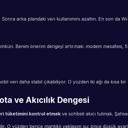
. Sonra arka plandaki veri kullanımını azaltın. En son da Wi‑
kün. Benim önerim dengeyi artırmak: modem mesafesi, 5 G
il veri daha stabil çıkabiliyor. O yüzden iki ağı da kısa bir 
ota ve Akıcılık Dengesi
ri tüketimini kontrol etmek
ve sohbeti akıcı tutmak. Şahsen
lir. O yüzden bence mantıklı yaklaşım şu: önce düşük ayarla