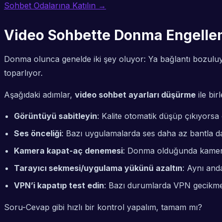
Sohbet Odalarına Katılın →
Video Sohbette Donma Engelleme
Donma olunca genelde iki şey oluyor: Ya bağlantı bozuluyor
toparlıyor.
Aşağıdaki adımlar,
video sohbet ayarları düşürme
ile bir
Görüntüyü sabitleyin
: Kalite otomatik düşüp çıkıyorsa
Ses önceliği
: Bazı uygulamalarda ses daha az bantla dah
Kamera kapat-aç denemesi
: Donma olduğunda kamera
Tarayıcı sekmesi/uygulama yükünü azaltın
: Aynı and
VPN’i kapatıp test edin
: Bazı durumlarda VPN gecikmeyi
Soru-Cevap gibi hızlı bir kontrol yapalım, tamam mı?