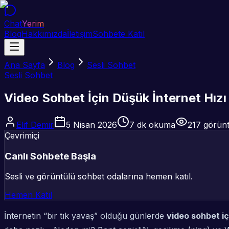
Chat
Yerim
Blog
Hakkımızda
İletişim
Sohbete Katıl
Ana Sayfa
Blog
Sesli Sohbet
Sesli Sohbet
Video Sohbet İçin Düşük İnternet Hızı 
Elif Demir
5 Nisan 2026
7
dk okuma
217
görün
Çevrimiçi
Canlı Sohbete Başla
Sesli ve görüntülü sohbet odalarına hemen katıl.
Hemen Katıl
İnternetin “bir tık yavaş” olduğu günlerde
video sohbet iç