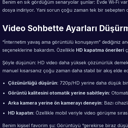
Benim en sık gördüğüm senaryolar şunlar: Evde Wi‑Fi var 
dosya indiriyor. Yani sorun çoğu zaman tek bir sebepten d
Video Sohbette Ayarları Düşür
“İnternetim yavaş ama görüntülü konuşayım” dediğiniz an
seçeneklerine bakardım. Özellikle
HD kapatma önerileri
ç
Şöyle düşünün: HD video daha yüksek çözünürlük demek, d
manuel kısarsanız çoğu zaman daha stabil bir akış elde ed
Çözünürlüğü düşürün
: 720p/HD yerine daha düşük bi
Görüntü kalitesini otomatik yerine sabitleyin
: Otomati
Arka kamera yerine ön kamerayı deneyin
: Bazı cihaz
HD kapatın
: Özellikle mobil veriyle video görüşme sırası
Benim kişisel favorim şu: Görüntüyü “gerekirse biraz dü