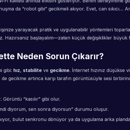
‑Fi kalitesi anında etkisini gösteriyor. Benim deneyimime g
uşma da “robot gibi” gecikmeli akıyor. Evet, can sıkıcı… A
şinize yarayacak pratik ve uygulanabilir yöntemleri topar
iz. Hazırsanız başlayalım—zaten küçük değişiklikler büyük f
ette Neden Sorun Çıkarır?
i gibi:
hız
,
stabilite
ve
gecikme
. İnternet hızınız düşükse 
Bir de gecikme artınca karşı tarafın görüntüsüyle sesi birb
 Görüntü “kasılır” gibi olur.
şimdi diyorum, sen sonra diyorsun” durumu oluşur.
pıyor, bulut senkronu dönüyor ya da uygulama arka pland