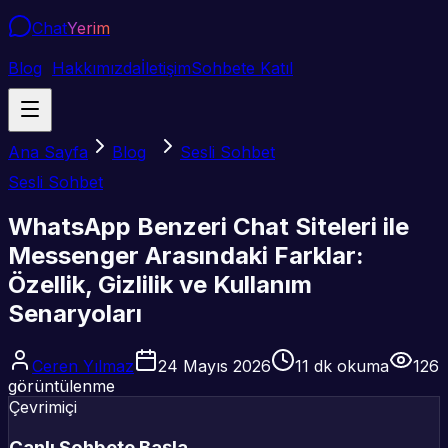
Chat
Yerim
Blog
Hakkımızda
İletişim
Sohbete Katıl
Ana Sayfa
Blog
Sesli Sohbet
Sesli Sohbet
WhatsApp Benzeri Chat Siteleri ile
Messenger Arasındaki Farklar:
Özellik, Gizlilik ve Kullanım
Senaryoları
Ceren Yılmaz
24 Mayıs 2026
11
dk okuma
126
görüntülenme
Çevrimiçi
Canlı Sohbete Başla