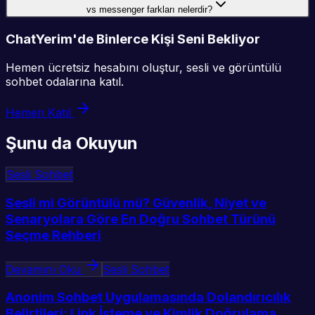
vs messenger farkları nelerdir?
ChatYerim'de Binlerce Kişi Seni Bekliyor
Hemen ücretsiz hesabını oluştur, sesli ve görüntülü
sohbet odalarına katıl.
Hemen Katıl
Şunu da Okuyun
Sesli Sohbet
Sesli mi Görüntülü mü? Güvenlik, Niyet ve
Senaryolara Göre En Doğru Sohbet Türünü
Seçme Rehberi
Devamını Oku
Sesli Sohbet
Anonim Sohbet Uygulamasında Dolandırıcılık
Belirtileri: Link İsteme ve Kimlik Doğrulama