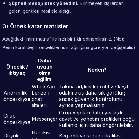
Şüpheli mesaj/istek yönetimi:
Bilinmeyen kişilerden
gelen içerikleri nasıl ele aldığı.
3) Örnek karar matrisleri
Aşağıdaki “mini matris” ile hızlı bir fikir edinebilirsiniz. (Not:
Kesin kural değil; önceliklerinizin ağırlığına göre yön değişebilir.)
Daha
Öncelik /
uygun
Neden?
ihtiyaç
olma
eğilimi
WhatsApp
Takma ad/limitli profil ve keşif
Anonimlik
benzeri
odaklı akış daha sık görülür;
öncelikliyse
chat
ancak güvenlik kontrolünü
siteleri
ayrıca yapmalısınız.
Grup yapıları daha yerleşik;
Grup
Messenger
davet ve yönetim pratikleri çoğu
öncelikliyse
kullanıcı için daha öngörülebilir.
Her ikisi
Düşük
Bağlantı ve sunucu kalitesi
de,