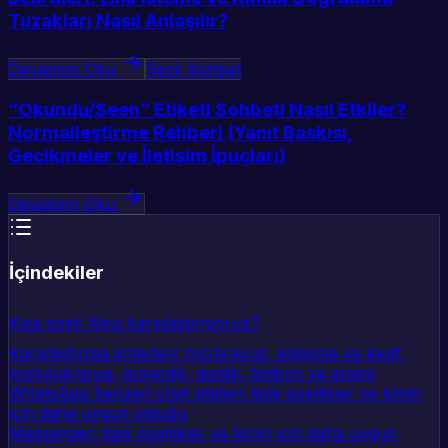
Tuzakları Nasıl Anlaşılır?
Devamını Oku
Sesli Sohbet
“Okundu/Seen” Etiketi Sohbeti Nasıl Etkiler?
Normalleştirme Rehberi (Yanıt Baskısı,
Gecikmeler ve İletişim İpuçları)
Devamını Oku
İçindekiler
Kısa özet: Neyi karşılaştırıyoruz?
Karşılaştırma kriterleri: hız/arayüz, eşleşme ve keşif,
topluluk/grup, güvenlik, gizlilik, bildirim ve erişim
WhatsApp benzeri chat siteleri: tipik özellikler ve kimin
için daha uygun olduğu
Messenger: tipik özellikler ve kimin için daha uygun