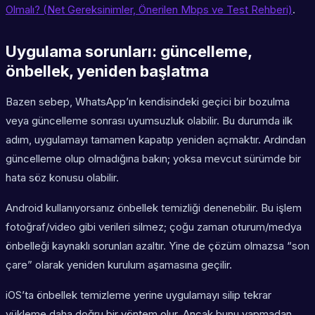
Olmalı? (Net Gereksinimler, Önerilen Mbps ve Test Rehberi)
.
Uygulama sorunları: güncelleme,
önbellek, yeniden başlatma
Bazen sebep, WhatsApp’ın kendisindeki geçici bir bozulma
veya güncelleme sonrası uyumsuzluk olabilir. Bu durumda ilk
adım, uygulamayı tamamen kapatıp yeniden açmaktır. Ardından
güncelleme olup olmadığına bakın; yoksa mevcut sürümde bir
hata söz konusu olabilir.
Android kullanıyorsanız önbellek temizliği denenebilir. Bu işlem
fotoğraf/video gibi verileri silmez; çoğu zaman oturum/medya
önbelleği kaynaklı sorunları azaltır. Yine de çözüm olmazsa “son
çare” olarak yeniden kurulum aşamasına geçilir.
iOS’ta önbellek temizleme yerine uygulamayı silip tekrar
yükleme daha doğru bir yöntem olur. Ancak bunu yapmadan