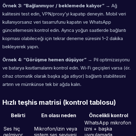
Örnek 3: “Bağlanmıyor / beklemede kalıyor”
→ Ağ
kalitesini test edin, VPN/proxy’yi kapatıp deneyin. Mobil veri
kullanıyorsanız veri tasarrufunu kapatın ve WhatsApp
güncellemesini kontrol edin. Ayrıca yoğun saatlerde bağlantı
kopması olabileceği için tekrar deneme süresini 1–2 dakika
bekleyerek yapın.
Örnek 4: “Görüşme hemen düşüyor”
→ Pil optimizasyonu
ve batarya kısıtlamalarını kontrol edin. Wi‑Fi geçişleri varsa (ör.
cihaz otomatik olarak başka ağa atlıyor) bağlantı stabilitesini
artırın ve mümkünse tek bir ağda kalın.
Hızlı teşhis matrisi (kontrol tablosu)
Belirti
En olası neden
Öncelikli kontrol
WhatsApp mikrofon
Ses hiç
Mikrofon/izin veya
izni + başka
gelmiyor
sistem ses seviyesi
uygulamada