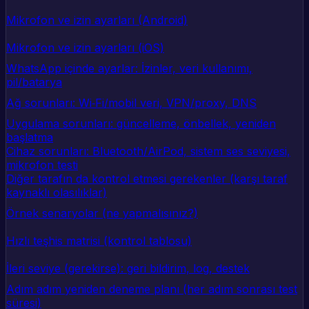
Mikrofon ve izin ayarları (Android)
Mikrofon ve izin ayarları (iOS)
WhatsApp içinde ayarlar: İzinler, veri kullanımı,
pil/batarya
Ağ sorunları: Wi‑Fi/mobil veri, VPN/proxy, DNS
Uygulama sorunları: güncelleme, önbellek, yeniden
başlatma
Cihaz sorunları: Bluetooth/AirPod, sistem ses seviyesi,
mikrofon testi
Diğer tarafın da kontrol etmesi gerekenler (karşı taraf
kaynaklı olasılıklar)
Örnek senaryolar (ne yapmalısınız?)
Hızlı teşhis matrisi (kontrol tablosu)
İleri seviye (gerekirse): geri bildirim, log, destek
Adım adım yeniden deneme planı (her adım sonrası test
süresi)