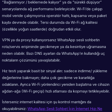
“Bağlanmıyor / beklemede kalıyor” ya da “sürekli düşüyor”
senaryolarında ağ performansı belirleyicidir. Wi‑Fi’de çalışıp
mobil veride çalışmıyorsa operatör hattı, kapsama veya paket
kaybı devrede olabilir. Tersi durumda da Wi‑Fi ağ kalitesi
(özellikle yoğun saatlerde) doğrudan etkili olur.
VPN ya da proxy kullanıyorsanız WhatsApp sesli sohbetin
rota/servis erişiminde gecikmeye ya da kesintiye uğramasına
neden olabilir. Bazı DNS ayarları da WhatsApp’ın kullandığı uç
noktaların çözümünü yavaşlatabilir.
Hız testi yaparak basit bir sinyal alın: sadece indirme/ yükleme
değerlerine bakmayın; daha çok gecikme ve kararlılığa
odaklanın. Ayrıca Wi‑Fi yönlendirici yeniden başlatma ve cihazın
ağdan-ağa (Wi‑Fi geçişi) hızlı atlaması da kopmayı tetikleyebilir.
İsterseniz internet kalitesi için şu kontrol mantığını da
okuyabilirsiniz:
WhatsApp Sesli Sohbet İçin İnternet Hızı Ne