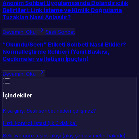
Anonim Sohbet Uygulamasında Dolandırıcılık
Belirtileri: Link İsteme ve Kimlik Doğrulama
Tuzakları Nasıl Anlaşılır?
Devamını Oku
Sesli Sohbet
“Okundu/Seen” Etiketi Sohbeti Nasıl Etkiler?
Normalleştirme Rehberi (Yanıt Baskısı,
Gecikmeler ve İletişim İpuçları)
Devamını Oku
İçindekiler
Kısa giriş: Sesli sohbet neden çalışmaz?
Hızlı kontrol listesi (ilk 3 dakika)
Belirtiye göre teşhis akışı (akış şeması metin halinde)