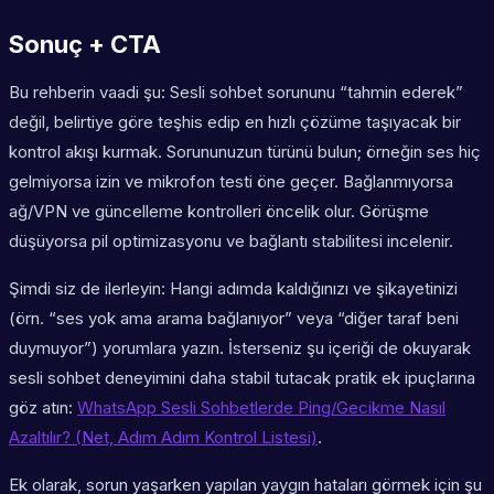
Sonuç + CTA
Bu rehberin vaadi şu: Sesli sohbet sorununu “tahmin ederek”
değil, belirtiye göre teşhis edip en hızlı çözüme taşıyacak bir
kontrol akışı kurmak. Sorununuzun türünü bulun; örneğin ses hiç
gelmiyorsa izin ve mikrofon testi öne geçer. Bağlanmıyorsa
ağ/VPN ve güncelleme kontrolleri öncelik olur. Görüşme
düşüyorsa pil optimizasyonu ve bağlantı stabilitesi incelenir.
Şimdi siz de ilerleyin: Hangi adımda kaldığınızı ve şikayetinizi
(örn. “ses yok ama arama bağlanıyor” veya “diğer taraf beni
duymuyor”) yorumlara yazın. İsterseniz şu içeriği de okuyarak
sesli sohbet deneyimini daha stabil tutacak pratik ek ipuçlarına
göz atın:
WhatsApp Sesli Sohbetlerde Ping/Gecikme Nasıl
Azaltılır? (Net, Adım Adım Kontrol Listesi)
.
Ek olarak, sorun yaşarken yapılan yaygın hataları görmek için şu