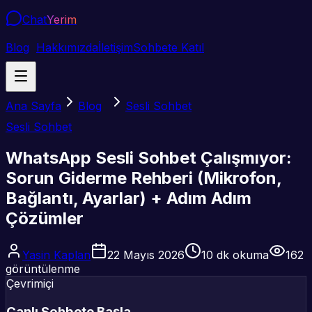
Chat
Yerim
Blog
Hakkımızda
İletişim
Sohbete Katıl
Ana Sayfa
Blog
Sesli Sohbet
Sesli Sohbet
WhatsApp Sesli Sohbet Çalışmıyor:
Sorun Giderme Rehberi (Mikrofon,
Bağlantı, Ayarlar) + Adım Adım
Çözümler
Yasin Kaplan
22 Mayıs 2026
10
dk okuma
162
görüntülenme
Çevrimiçi
Canlı Sohbete Başla