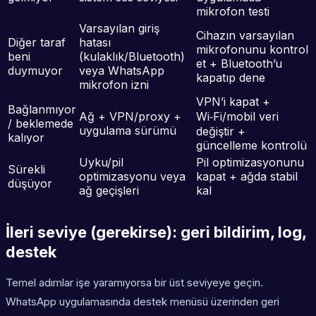
mikrofon testi
Varsayılan giriş
Cihazın varsayılan
Diğer taraf
hatası
mikrofonunu kontrol
beni
(kulaklık/Bluetooth)
et + Bluetooth’u
duymuyor
veya WhatsApp
kapatıp dene
mikrofon izni
VPN’i kapat +
Bağlanmıyor
Ağ + VPN/proxy +
Wi‑Fi/mobil veri
/ beklemede
uygulama sürümü
değiştir +
kalıyor
güncelleme kontrolü
Uyku/pil
Pil optimizasyonunu
Sürekli
optimizasyonu veya
kapat + ağda stabil
düşüyor
ağ geçişleri
kal
İleri seviye (gerekirse): geri bildirim, log,
destek
Temel adımlar işe yaramıyorsa bir üst seviyeye geçin.
WhatsApp uygulamasında destek menüsü üzerinden geri