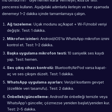
mu olmadı mı?” diye hemen karar vermeyin; kısa bir test
penceresi kullanın. Aşağıdaki adımlarla ilerleyin ve her aşamada
denemeyi 1–2 dakika içinde tamamlamaya çalışın.
Ağ tazeleme:
Uçak modunu aç/kapat + Wi‑Fi/mobil veriyi
değiştir.
Test: 1 dakika.
Mikrofon izinleri:
Android/iOS’ta WhatsApp mikrofon iznini
kontrol et.
Test: 1–2 dakika.
Başka uygulama mikrofon testi:
10 saniyelik ses kaydı
yap.
Test: hemen.
Ses çıkış cihazı kontrolü:
Bluetooth/AirPod varsa kapat-
aç ve ses çıkışını düzelt.
Test: 1 dakika.
WhatsApp uygulama ayarları:
Veri/pil kısıtlarını gevşet
(özellikle veri tasarrufu).
Test: 2 dakika.
Önbellek/güncelleme:
Android’de önbelleği temizle veya
WhatsApp’ı güncelle; çözmezse yeniden başlat/yeniden kur.
Test: 2–5 dakika.