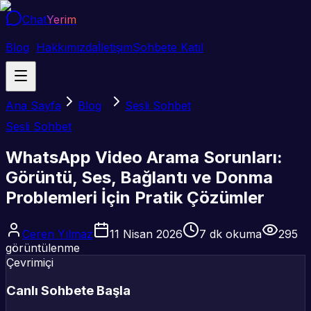
Chat
Yerim
Blog
Hakkımızda
İletişim
Sohbete Katıl
Ana Sayfa
Blog
Sesli Sohbet
Sesli Sohbet
WhatsApp Video Arama Sorunları:
Görüntü, Ses, Bağlantı ve Donma
Problemleri İçin Pratik Çözümler
Ceren Yılmaz
11 Nisan 2026
7
dk okuma
295
görüntülenme
Çevrimiçi
Canlı Sohbete Başla