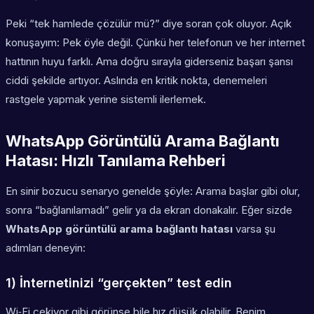
Peki “tek hamlede çözülür mü?” diye soran çok oluyor. Açık
konuşayım: Pek öyle değil. Çünkü her telefonun ve her internet
hattının huyu farklı. Ama doğru sırayla giderseniz başarı şansı
ciddi şekilde artıyor. Aslında en kritik nokta, denemeleri
rastgele yapmak yerine sistemli ilerlemek.
WhatsApp Görüntülü Arama Bağlantı
Hatası: Hızlı Tanılama Rehberi
En sinir bozucu senaryo genelde şöyle: Arama başlar gibi olur,
sonra “bağlanılamadı” gelir ya da ekran donakalır. Eğer sizde
WhatsApp görüntülü arama bağlantı hatası
varsa şu
adımları deneyin:
1) İnternetinizi “gerçekten” test edin
Wi‑Fi çekiyor gibi görünse bile hız düşük olabilir. Benim