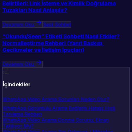
Belirtileri: Link İsteme ve Kimlik Doğrulama
Tuzakları Nasıl Anlaşılır?
Devamını Oku
Sesli Sohbet
“Okundu/Seen” Etiketi Sohbeti Nasıl Etkiler?
Normalleştirme Rehberi (Yanıt Baskısı,
Gecikmeler ve İletişim İpuçları)
Devamını Oku
İçindekiler
WhatsApp Video Arama Sorunları Neden Olur?
WhatsApp Görüntülü Arama Bağlantı Hatası: Hızlı
Tanılama Rehberi
WhatsApp Video Arama Donma Sorunu: Ekran
Takılıyor Mu?
WhatsApp Video Arama Ses Gelmiyor / Mikrofon