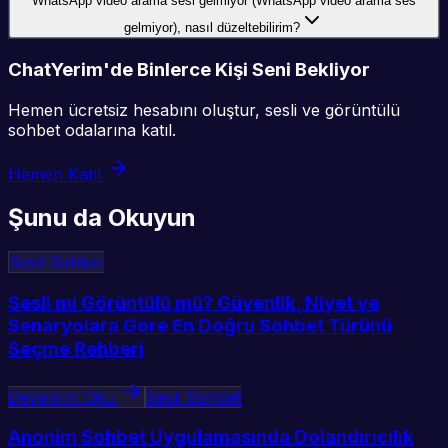
WhatsApp video arama sesi gelmiyor (WhatsApp video arama ses
gelmiyor), nasıl düzeltebilirim?
ChatYerim'de Binlerce Kişi Seni Bekliyor
Hemen ücretsiz hesabını oluştur, sesli ve görüntülü
sohbet odalarına katıl.
Hemen Katıl
Şunu da Okuyun
Sesli Sohbet
Sesli mi Görüntülü mü? Güvenlik, Niyet ve
Senaryolara Göre En Doğru Sohbet Türünü
Seçme Rehberi
Devamını Oku
Sesli Sohbet
Anonim Sohbet Uygulamasında Dolandırıcılık