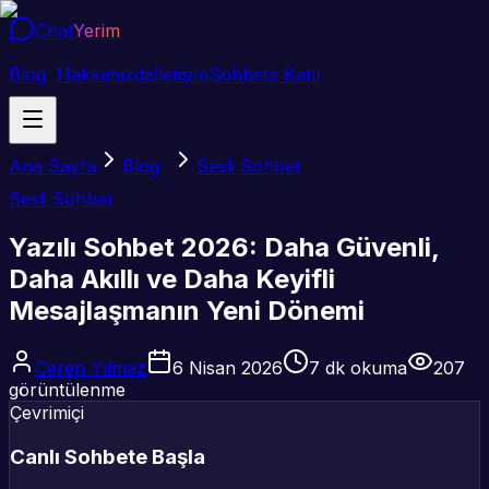
Chat
Yerim
Blog
Hakkımızda
İletişim
Sohbete Katıl
Ana Sayfa
Blog
Sesli Sohbet
Sesli Sohbet
Yazılı Sohbet 2026: Daha Güvenli,
Daha Akıllı ve Daha Keyifli
Mesajlaşmanın Yeni Dönemi
Ceren Yılmaz
6 Nisan 2026
7
dk okuma
207
görüntülenme
Çevrimiçi
Canlı Sohbete Başla