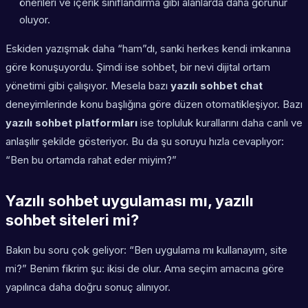
önerileri ve içerik sınıflandırma gibi alanlarda daha görünür
oluyor.
Eskiden yazışmak daha “ham”dı, sanki herkes kendi imkanına
göre konuşuyordu. Şimdi ise sohbet, bir nevi dijital ortam
yönetimi gibi çalışıyor. Mesela bazı
yazılı sohbet chat
deneyimlerinde konu başlığına göre düzen otomatikleşiyor. Bazı
yazılı sohbet platformları
ise topluluk kurallarını daha canlı ve
anlaşılır şekilde gösteriyor. Bu da şu soruyu hızla cevaplıyor:
“Ben bu ortamda rahat eder miyim?”
Yazılı sohbet uygulaması mı, yazılı
sohbet siteleri mi?
Bakın bu soru çok geliyor: “Ben uygulama mı kullanayım, site
mi?” Benim fikrim şu: ikisi de olur. Ama seçim amacına göre
yapılınca daha doğru sonuç alınıyor.