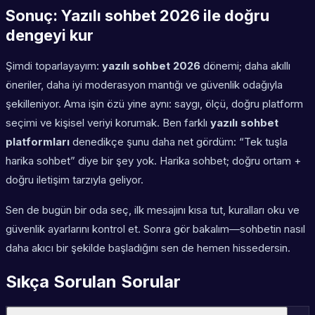
Sonuç: Yazılı sohbet 2026 ile doğru
dengeyi kur
Şimdi toparlayayım:
yazılı sohbet 2026
dönemi; daha akıllı
öneriler, daha iyi moderasyon mantığı ve güvenlik odağıyla
şekilleniyor. Ama işin özü yine aynı: saygı, ölçü, doğru platform
seçimi ve kişisel veriyi korumak. Ben farklı
yazılı sohbet
platformları
denedikçe şunu daha net gördüm: “Tek tuşla
harika sohbet” diye bir şey yok. Harika sohbet; doğru ortam +
doğru iletişim tarzıyla geliyor.
Sen de bugün bir oda seç, ilk mesajını kısa tut, kuralları oku ve
güvenlik ayarlarını kontrol et. Sonra gör bakalım—sohbetin nasıl
daha akıcı bir şekilde başladığını sen de hemen hissedersin.
Sıkça Sorulan Sorular