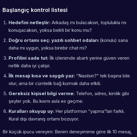
Başlangıç kontrol listesi
Hedefini netleştir:
Arkadaş mı bulacaksın, toplulukla mı
konuşacaksın, yoksa belirli bir konu mu?
Doğru ortamı seç:
yazılı sohbet odaları
(konulu) sana
daha mı uygun, yoksa birebir chat mi?
Profilini sade tut:
İlk izlenimde abartı yerine güven veren
netlik daha iyi çalışır.
İlk mesajı kısa ve saygılı yaz:
“Nasılsın?” tek başına bile
olur; ama bir cümlelik bağ kurmak daha etkili.
Gereksiz kişisel bilgi verme:
Telefon, adres, kimlik gibi
şeyler yok. Bu kısmı asla es geçme.
Kuralları okuyup uy:
Her platformun “yapma”ları farklı.
Kural dışı davranış ortamı bozuyor.
Bir küçük ipucu vereyim: Benim deneyimime göre ilk 10 mesaj,