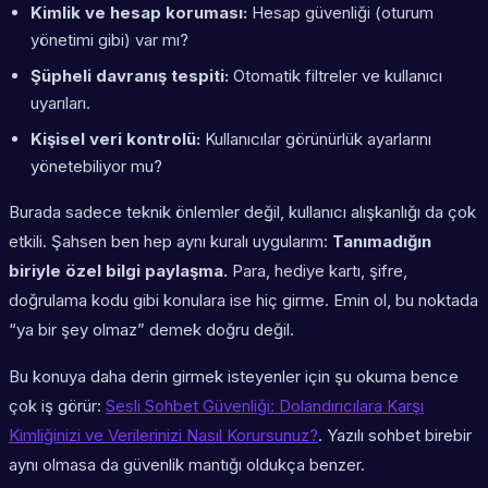
Kimlik ve hesap koruması:
Hesap güvenliği (oturum
yönetimi gibi) var mı?
Şüpheli davranış tespiti:
Otomatik filtreler ve kullanıcı
uyarıları.
Kişisel veri kontrolü:
Kullanıcılar görünürlük ayarlarını
yönetebiliyor mu?
Burada sadece teknik önlemler değil, kullanıcı alışkanlığı da çok
etkili. Şahsen ben hep aynı kuralı uygularım:
Tanımadığın
biriyle özel bilgi paylaşma.
Para, hediye kartı, şifre,
doğrulama kodu gibi konulara ise hiç girme. Emin ol, bu noktada
“ya bir şey olmaz” demek doğru değil.
Bu konuya daha derin girmek isteyenler için şu okuma bence
çok iş görür:
Sesli Sohbet Güvenliği: Dolandırıcılara Karşı
Kimliğinizi ve Verilerinizi Nasıl Korursunuz?
. Yazılı sohbet birebir
aynı olmasa da güvenlik mantığı oldukça benzer.