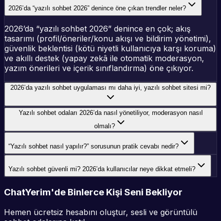
2026’da “yazılı sohbet 2026” denince öne çıkan trendler neler?
2026’da “yazılı sohbet 2026” denince en çok; akış
tasarımı (profil/öneriler/konu akışı ve bildirim yönetimi),
güvenlik beklentisi (kötü niyetli kullanıcıya karşı koruma)
ve akıllı destek (yapay zekâ ile otomatik moderasyon,
yazım önerileri ve içerik sınıflandırma) öne çıkıyor.
2026’da yazılı sohbet uygulaması mı daha iyi, yazılı sohbet sitesi mi?
Yazılı sohbet odaları 2026’da nasıl yönetiliyor, moderasyon nasıl
olmalı?
“Yazılı sohbet nasıl yapılır?” sorusunun pratik cevabı nedir?
Yazılı sohbet güvenli mi? 2026’da kullanıcılar neye dikkat etmeli?
ChatYerim'de Binlerce Kişi Seni Bekliyor
Hemen ücretsiz hesabını oluştur, sesli ve görüntülü