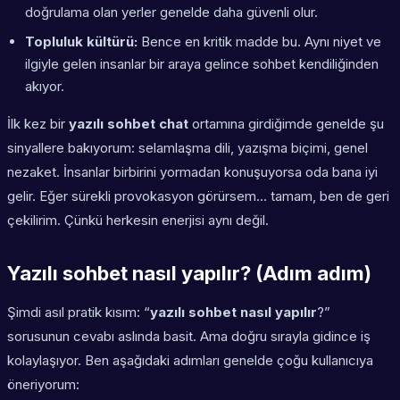
doğrulama olan yerler genelde daha güvenli olur.
Topluluk kültürü:
Bence en kritik madde bu. Aynı niyet ve
ilgiyle gelen insanlar bir araya gelince sohbet kendiliğinden
akıyor.
İlk kez bir
yazılı sohbet chat
ortamına girdiğimde genelde şu
sinyallere bakıyorum: selamlaşma dili, yazışma biçimi, genel
nezaket. İnsanlar birbirini yormadan konuşuyorsa oda bana iyi
gelir. Eğer sürekli provokasyon görürsem… tamam, ben de geri
çekilirim. Çünkü herkesin enerjisi aynı değil.
Yazılı sohbet nasıl yapılır? (Adım adım)
Şimdi asıl pratik kısım: “
yazılı sohbet nasıl yapılır
?”
sorusunun cevabı aslında basit. Ama doğru sırayla gidince iş
kolaylaşıyor. Ben aşağıdaki adımları genelde çoğu kullanıcıya
öneriyorum: