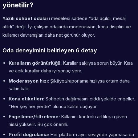
yönetilir?
Yazılı sohbet odaları
meselesi sadece “oda açıldı, mesaj
atıldı” değil. İyi çalışan odalarda moderasyon, konu disiplini ve
kullanıcı davranışları daha net görünür oluyor.
Oda deneyimini belirleyen 6 detay
Kuralların görünürlüğü:
Kurallar saklıysa sorun büyür. Kısa
ve açık kurallar daha iyi sonuç verir.
Moderasyon hızı:
Şikâyet/raporlama hızlıysa ortam daha
sakin kalır.
Konu etiketleri:
Sohbetin dağılmasını ciddi şekilde engeller.
“Her şey her yerde” olunca kalite düşüyor.
Engelleme/filtreleme:
Kullanıcı kontrolü arttıkça güven
hissi yükselir. Bu çok önemli.
Profil doğrulama:
Her platform aynı seviyede yapmasa da