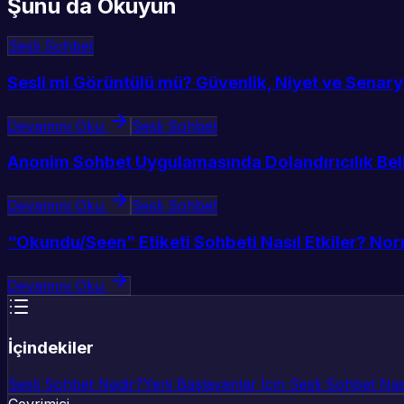
Şunu da Okuyun
Sesli Sohbet
Sesli mi Görüntülü mü? Güvenlik, Niyet ve Sena
Devamını Oku
Sesli Sohbet
Anonim Sohbet Uygulamasında Dolandırıcılık Belirt
Devamını Oku
Sesli Sohbet
“Okundu/Seen” Etiketi Sohbeti Nasıl Etkiler? Norm
Devamını Oku
İçindekiler
Sesli Sohbet Nedir?
Yeni Başlayanlar İçin Sesli Sohbet Nası