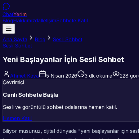
Chat
Yerim
Blog
Hakkımızda
İletişim
Sohbete Katıl
Ana Sayfa
Blog
Sesli Sohbet
Sesli Sohbet
Yeni Başlayanlar İçin Sesli Sohbet
Ahmet Kaya
5 Nisan 2026
3
dk okuma
228
gör
Çevrimiçi
Canlı Sohbete Başla
Sesli ve görüntülü sohbet odalarına hemen katıl.
Hemen Katıl
Biliyor musunuz, dijital dünyada "yeni başlayanlar için ses