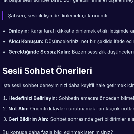
İlk başta sesli sohbet biraz zor gelebilir ama endişelenmey
Şahsen, sesli iletişimde dinlemek çok önemli.
Dinleyin:
Karşı tarafı dikkatle dinlemek etkili iletişimde a
Akıcı Konuşun:
Düşüncelerinizi net bir şekilde ifade edi
Gerektiğinde Sessiz Kalın:
Bazen sessizlik düşünceleri 
Sesli Sohbet Önerileri
İşte sesli sohbet deneyiminizi daha keyifli hale getirmek içi
Hedefinizi Belirleyin:
Sohbetin amacını önceden bilmek 
Not Alın:
Önemli detayları unutmamak için küçük notlar 
Geri Bildirim Alın:
Sohbet sonrasında geri bildirimler alın
Bu konuda daha fazla bilgi edinmek ister misiniz?