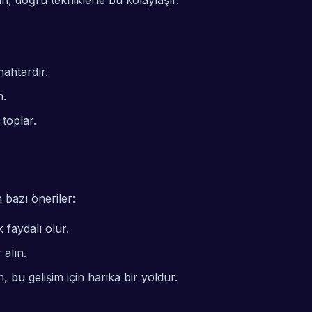
in, doğru tekniklerle bu kolaylaşır.
nahtardır.
n.
toplar.
n bazı öneriler:
faydalı olur.
alın.
, bu gelişim için harika bir yoldur.