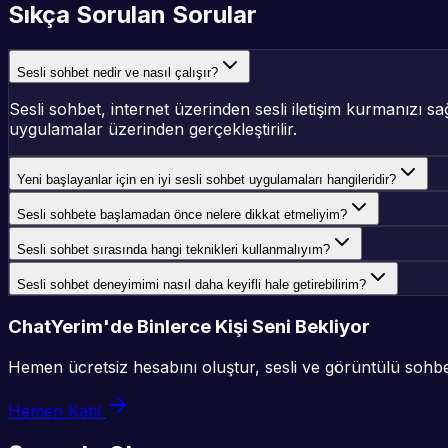
Sıkça Sorulan Sorular
Sesli sohbet nedir ve nasıl çalışır?
Sesli sohbet, internet üzerinden sesli iletişim kurmanızı s
uygulamalar üzerinden gerçekleştirilir.
Yeni başlayanlar için en iyi sesli sohbet uygulamaları hangileridir?
Sesli sohbete başlamadan önce nelere dikkat etmeliyim?
Sesli sohbet sırasında hangi teknikleri kullanmalıyım?
Sesli sohbet deneyimimi nasıl daha keyifli hale getirebilirim?
ChatYerim'de Binlerce Kişi Seni Bekliyor
Hemen ücretsiz hesabını oluştur, sesli ve görüntülü sohbet
Hemen Katıl