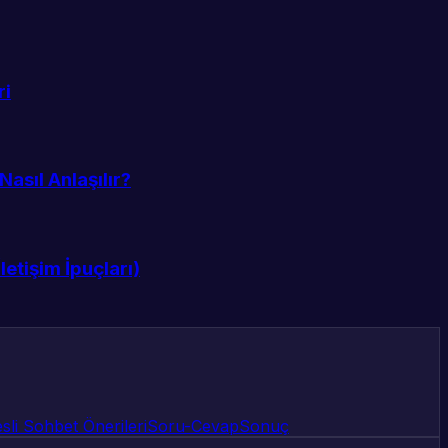
ri
asıl Anlaşılır?
etişim İpuçları)
sli Sohbet Önerileri
Soru-Cevap
Sonuç