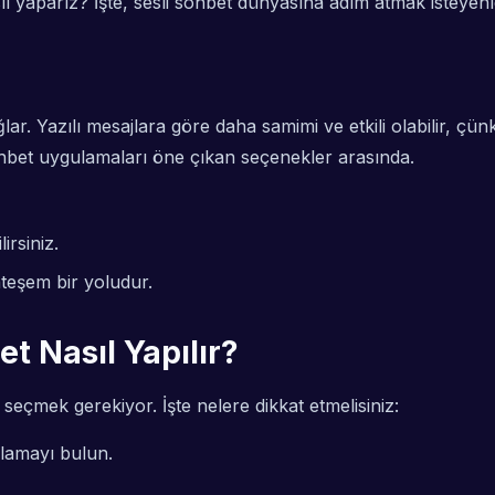
ıl yaparız? İşte, sesli sohbet dünyasına adım atmak isteyenl
ğlar. Yazılı mesajlara göre daha samimi ve etkili olabilir, ç
ohbet uygulamaları öne çıkan seçenekler arasında.
irsiniz.
teşem bir yoludur.
et Nasıl Yapılır?
seçmek gerekiyor. İşte nelere dikkat etmelisiniz:
lamayı bulun.