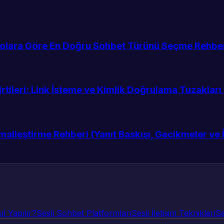
ryolara Göre En Doğru Sohbet Türünü Seçme Rehbe
ileri: Link İsteme ve Kimlik Doğrulama Tuzakları N
alleştirme Rehberi (Yanıt Baskısı, Gecikmeler ve İl
l Yapılır?
Sesli Sohbet Platformları
Sesli İletişim Teknikleri
Se