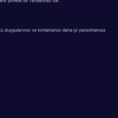
ere yönelik bir rehberimiz var.
ünkü duygularınızı ve tonlamanızı daha iyi yansıtmanıza