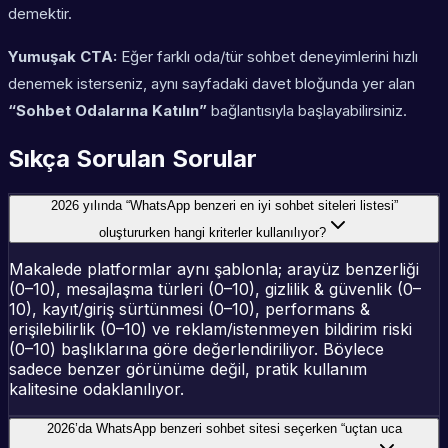
demektir.
Yumuşak CTA:
Eğer farklı oda/tür sohbet deneyimlerini hızlı
denemek isterseniz, aynı sayfadaki davet bloğunda yer alan
“Sohbet Odalarına Katılın”
bağlantısıyla başlayabilirsiniz.
Sıkça Sorulan Sorular
2026 yılında “WhatsApp benzeri en iyi sohbet siteleri listesi”
oluştururken hangi kriterler kullanılıyor?
Makalede platformlar aynı şablonla; arayüz benzerliği
(0–10), mesajlaşma türleri (0–10), gizlilik & güvenlik (0–
10), kayıt/giriş sürtünmesi (0–10), performans &
erişilebilirlik (0–10) ve reklam/istenmeyen bildirim riski
(0–10) başlıklarına göre değerlendiriliyor. Böylece
sadece benzer görünüme değil, pratik kullanım
kalitesine odaklanılıyor.
2026’da WhatsApp benzeri sohbet sitesi seçerken “uçtan uca