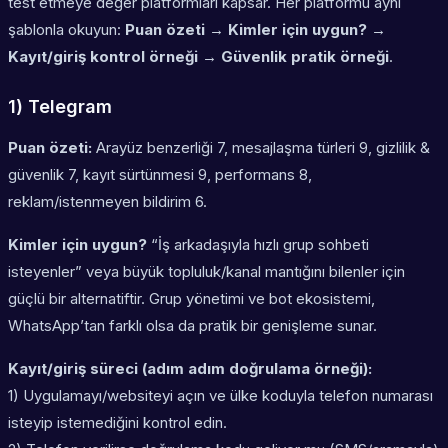
test etmeye değer platformları kapsar. Her platformu aynı
şablonla okuyun:
Puan özeti → Kimler için uygun? →
Kayıt/giriş kontrol örneği → Güvenlik pratik örneği
.
1) Telegram
Puan özeti:
Arayüz benzerliği 7, mesajlaşma türleri 9, gizlilik &
güvenlik 7, kayıt sürtünmesi 9, performans 8,
reklam/istenmeyen bildirim 6.
Kimler için uygun?
“İş arkadaşıyla hızlı grup sohbeti
isteyenler” veya büyük topluluk/kanal mantığını bilenler için
güçlü bir alternatiftir. Grup yönetimi ve bot ekosistemi,
WhatsApp’tan farklı olsa da pratik bir genişleme sunar.
Kayıt/giriş süreci (adım adım doğrulama örneği):
1) Uygulamayı/websiteyi açın ve ülke koduyla
telefon numarası
isteyip istemediğini kontrol edin.