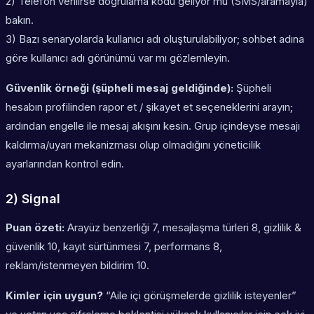
2) Telefon verilirse doğrulama kodu geliyor mu (SMS/aramayla)
bakın.
3) Bazı senaryolarda kullanıcı adı oluşturulabiliyor; sohbet adına
göre kullanıcı adı görünümü var mı gözlemleyin.
Güvenlik örneği (şüpheli mesaj geldiğinde):
Şüpheli
hesabın profilinden
rapor et / şikayet et
seçeneklerini arayın;
ardından
engelle
ile mesaj akışını kesin. Grup içindeyse mesajı
kaldırma/uyarı mekanizması olup olmadığını yöneticilik
ayarlarından kontrol edin.
2) Signal
Puan özeti:
Arayüz benzerliği 7, mesajlaşma türleri 8, gizlilik &
güvenlik 10, kayıt sürtünmesi 7, performans 8,
reklam/istenmeyen bildirim 10.
Kimler için uygun?
“Aile içi görüşmelerde gizlilik isteyenler”