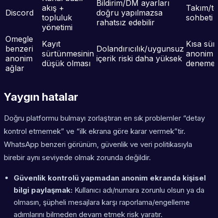
Bildirim/DM ayarları
akış +
Takım/to
Discord
doğru yapılmazsa
topluluk
sohbeti
rahatsız edebilir
yönetimi
Omegle
Kayıt
Kısa süre
benzeri
Dolandırıcılık/uygunsuz
sürtünmesinin
anonim
anonim
içerik riski daha yüksek
düşük olması
denemel
ağlar
Yaygın hatalar
Doğru platformu bulmayı zorlaştıran en sık problemler “detay
kontrol etmemek” ve “ilk ekrana göre karar vermek”tir.
WhatsApp benzeri görünüm, güvenlik ve veri politikasıyla
birebir aynı seviyede olmak zorunda değildir.
Güvenlik kontrolü yapmadan anonim ekranda kişisel
bilgi paylaşmak:
Kullanıcı adı/numara zorunlu olsun ya da
olmasın, şüpheli mesajlara karşı raporlama/engelleme
adımlarını bilmeden devam etmek risk yaratır.