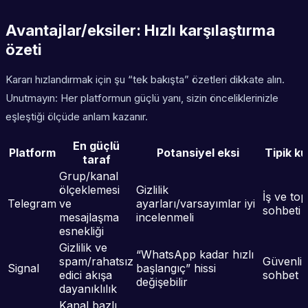
Avantajlar/eksiler: Hızlı karşılaştırma
özeti
Kararı hızlandırmak için şu “tek bakışta” özetleri dikkate alın.
Unutmayın: Her platformun güçlü yanı, sizin önceliklerinizle
eşleştiği ölçüde anlam kazanır.
En güçlü
Platform
Potansiyel eksi
Tipik ku
taraf
Grup/kanal
ölçeklemesi
Gizlilik
İş ve top
Telegram
ve
ayarları/varsayımlar iyi
sohbeti
mesajlaşma
incelenmeli
esnekliği
Gizlilik ve
“WhatsApp kadar hızlı
spam/rahatsız
Güvenli k
Signal
başlangıç” hissi
edici akışa
sohbet
değişebilir
dayanıklılık
Kanal bazlı