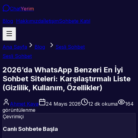
Chat
Yerim
Blog
Hakkımızda
İletişim
Sohbete Katıl
Ana Sayfa
Blog
Sesli Sohbet
Sesli Sohbet
2026’da WhatsApp Benzeri En İyi
Sohbet Siteleri: Karşılaştırmalı Liste
(Gizlilik, Kullanım, Özellikler)
Ahmet Kaya
24 Mayıs 2026
12
dk okuma
164
görüntülenme
Çevrimiçi
Canlı Sohbete Başla