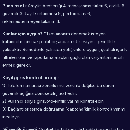
Puan özeti:
Arayüz benzerliği 4, mesajlaşma türleri 6, gizlilik &
güvenlik 3, kayıt sürtünmesi 9, performans 6,
reklam/istenmeyen bildirim 4.
Kimler için uygun?
“Tam anonim denemek isteyen”
kullanıcılar için cazip olabilir; ancak risk seviyesi genellikle
yüksektir. Bu nedenle yalnızca yetişkinlere uygun, şüpheli içerik
filtreleri olan ve raporlama araçları güçlü olan varyantları tercih
etmek gerekir.
Kayıt/giriş kontrol örneği:
1) Telefon numarası zorunlu mu; zorunlu değilse bu durum
güvenlik açığına dönüşebilir, test edin.
2) Kullanıcı adıyla giriş/oto-kimlik var mı kontrol edin.
3) Bağlantı sırasında doğrulama (captcha/kimlik kontrol) var mı
inceleyin.
Güvenlik örneği:
Şüpheli bir kullanıcıyla karşılaşırsanız hızlıca