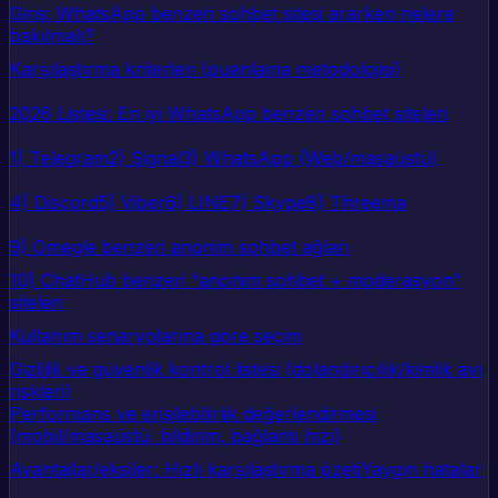
Giriş: WhatsApp benzeri sohbet sitesi ararken nelere
bakılmalı?
Karşılaştırma kriterleri (puanlama metodolojisi)
2026 Listesi: En iyi WhatsApp benzeri sohbet siteleri
1) Telegram
2) Signal
3) WhatsApp (Web/masaüstü)
4) Discord
5) Viber
6) LINE
7) Skype
8) Threema
9) Omegle benzeri anonim sohbet ağları
10) ChatHub benzeri “anonim sohbet + moderasyon”
siteleri
Kullanım senaryolarına göre seçim
Gizlilik ve güvenlik kontrol listesi (dolandırıcılık/kimlik avı
riskleri)
Performans ve erişilebilirlik değerlendirmesi
(mobil/masaüstü, bildirim, bağlantı hızı)
Avantajlar/eksiler: Hızlı karşılaştırma özeti
Yaygın hatalar