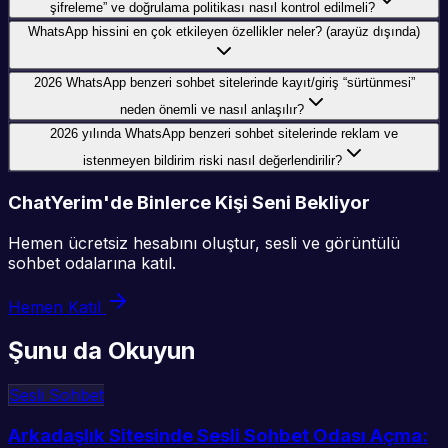
şifreleme” ve doğrulama politikası nasıl kontrol edilmeli?
WhatsApp hissini en çok etkileyen özellikler neler? (arayüz dışında)
2026 WhatsApp benzeri sohbet sitelerinde kayıt/giriş “sürtünmesi”
neden önemli ve nasıl anlaşılır?
2026 yılında WhatsApp benzeri sohbet sitelerinde reklam ve
istenmeyen bildirim riski nasıl değerlendirilir?
ChatYerim'de Binlerce Kişi Seni Bekliyor
Hemen ücretsiz hesabını oluştur, sesli ve görüntülü
sohbet odalarına katıl.
Hemen Katıl
Şunu da Okuyun
Sesli Sohbet
Arkadaşlık Sitesinde Sesli Sohbet Odası Açma: