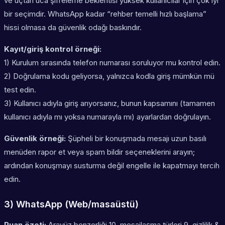
ve uçtan uca şifreleme beklentisi yüksek kullanıcılar için çok iyi
bir seçimdir. WhatsApp kadar “rehber temelli hızlı başlama”
hissi olmasa da güvenlik odağı baskındır.
Kayıt/giriş kontrol örneği:
1) Kurulum sırasında telefon numarası soruluyor mu kontrol edin.
2) Doğrulama kodu geliyorsa, yalnızca kodla giriş mümkün mü
test edin.
3) Kullanıcı adıyla giriş arıyorsanız, bunun kapsamını (tamamen
kullanıcı adıyla mı yoksa numarayla mı) ayarlardan doğrulayın.
Güvenlik örneği:
Şüpheli bir konuşmada mesajı uzun basılı
menüden
rapor et
veya
spam bildir
seçeneklerini arayın;
ardından konuşmayı
susturma
değil
engelle
ile kapatmayı tercih
edin.
3) WhatsApp (Web/masaüstü)
Puan özeti:
Arayüz benzerliği 10, mesajlaşma türleri 9, gizlilik &