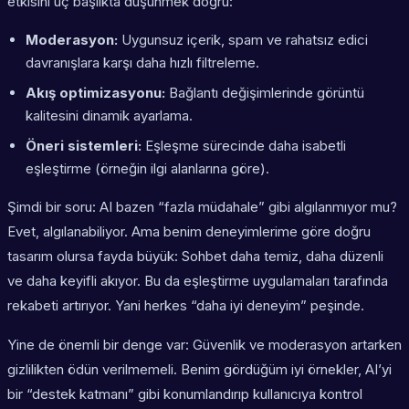
etkisini üç başlıkta düşünmek doğru:
Moderasyon:
Uygunsuz içerik, spam ve rahatsız edici
davranışlara karşı daha hızlı filtreleme.
Akış optimizasyonu:
Bağlantı değişimlerinde görüntü
kalitesini dinamik ayarlama.
Öneri sistemleri:
Eşleşme sürecinde daha isabetli
eşleştirme (örneğin ilgi alanlarına göre).
Şimdi bir soru: AI bazen “fazla müdahale” gibi algılanmıyor mu?
Evet, algılanabiliyor. Ama benim deneyimlerime göre doğru
tasarım olursa fayda büyük: Sohbet daha temiz, daha düzenli
ve daha keyifli akıyor. Bu da eşleştirme uygulamaları tarafında
rekabeti artırıyor. Yani herkes “daha iyi deneyim” peşinde.
Yine de önemli bir denge var: Güvenlik ve moderasyon artarken
gizlilikten ödün verilmemeli. Benim gördüğüm iyi örnekler, AI’yi
bir “destek katmanı” gibi konumlandırıp kullanıcıya kontrol