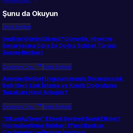
Hemen Katıl
Şunu da Okuyun
Sesli Sohbet
Sesli mi Görüntülü mü? Güvenlik, Niyet ve
Senaryolara Göre En Doğru Sohbet Türünü
Seçme Rehberi
Devamını Oku
Sesli Sohbet
Anonim Sohbet Uygulamasında Dolandırıcılık
Belirtileri: Link İsteme ve Kimlik Doğrulama
Tuzakları Nasıl Anlaşılır?
Devamını Oku
Sesli Sohbet
“Okundu/Seen” Etiketi Sohbeti Nasıl Etkiler?
Normalleştirme Rehberi (Yanıt Baskısı,
Gecikmeler ve İletişim İpuçları)