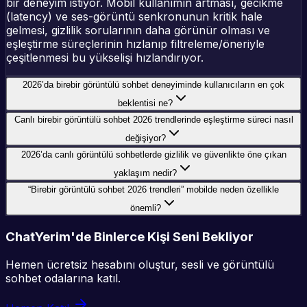
bir deneyim istiyor. Mobil kullanımın artması, gecikme
(latency) ve ses-görüntü senkronunun kritik hale
gelmesi, gizlilik sorularının daha görünür olması ve
eşleştirme süreçlerinin hızlanıp filtreleme/öneriyle
çeşitlenmesi bu yükselişi hızlandırıyor.
2026’da birebir görüntülü sohbet deneyiminde kullanıcıların en çok
beklentisi ne?
Canlı birebir görüntülü sohbet 2026 trendlerinde eşleştirme süreci nasıl
değişiyor?
2026’da canlı görüntülü sohbetlerde gizlilik ve güvenlikte öne çıkan
yaklaşım nedir?
“Birebir görüntülü sohbet 2026 trendleri” mobilde neden özellikle
önemli?
ChatYerim'de Binlerce Kişi Seni Bekliyor
Hemen ücretsiz hesabını oluştur, sesli ve görüntülü
sohbet odalarına katıl.