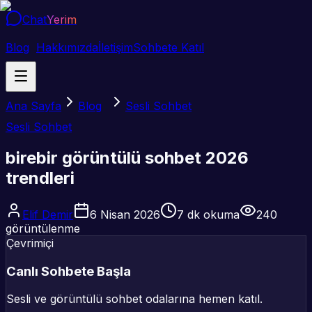
Chat
Yerim
Blog
Hakkımızda
İletişim
Sohbete Katıl
Ana Sayfa
Blog
Sesli Sohbet
Sesli Sohbet
birebir görüntülü sohbet 2026
trendleri
Elif Demir
6 Nisan 2026
7
dk okuma
240
görüntülenme
Çevrimiçi
Canlı Sohbete Başla
Sesli ve görüntülü sohbet odalarına hemen katıl.