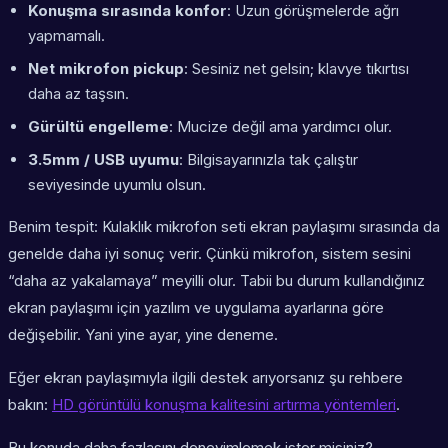
Konuşma sırasında konfor
: Uzun görüşmelerde ağrı
yapmamalı.
Net mikrofon pickup
: Sesiniz net gelsin; klavye tıkırtısı
daha az taşsın.
Gürültü engelleme
: Mucize değil ama yardımcı olur.
3.5mm / USB uyumu
: Bilgisayarınızla tak çalıştır
seviyesinde uyumlu olsun.
Benim tespit: Kulaklık mikrofon seti ekran paylaşımı sırasında da
genelde daha iyi sonuç verir. Çünkü mikrofon, sistem sesini
“daha az yakalamaya” meyilli olur. Tabii bu durum kullandığınız
ekran paylaşımı için yazılım
ve uygulama ayarlarına göre
değişebilir. Yani yine ayar, yine deneme.
Eğer ekran paylaşımıyla ilgili destek arıyorsanız şu rehbere
bakın:
HD görüntülü konuşma kalitesini artırma yöntemleri
.
Bu konuda daha fazlasını deneyimlemek ister misiniz?