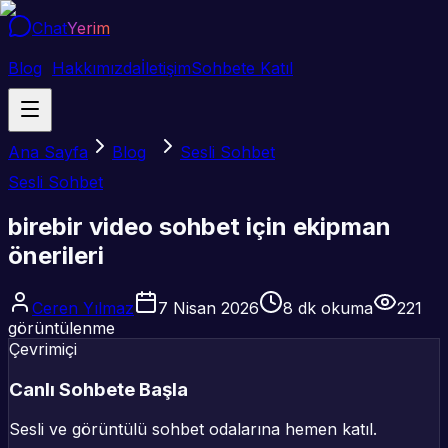
Chat
Yerim
Blog
Hakkımızda
İletişim
Sohbete Katıl
Ana Sayfa
Blog
Sesli Sohbet
Sesli Sohbet
birebir video sohbet için ekipman
önerileri
Ceren Yılmaz
7 Nisan 2026
8
dk okuma
221
görüntülenme
Çevrimiçi
Canlı Sohbete Başla
Sesli ve görüntülü sohbet odalarına hemen katıl.