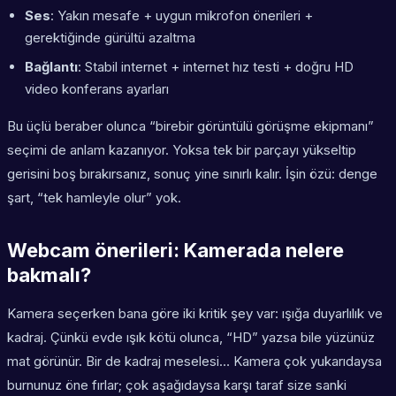
Ses
: Yakın mesafe + uygun
mikrofon önerileri
+
gerektiğinde gürültü azaltma
Bağlantı
: Stabil internet +
internet hız testi
+ doğru HD
video konferans ayarları
Bu üçlü beraber olunca “birebir görüntülü görüşme ekipmanı”
seçimi de anlam kazanıyor. Yoksa tek bir parçayı yükseltip
gerisini boş bırakırsanız, sonuç yine sınırlı kalır. İşin özü: denge
şart, “tek hamleyle olur” yok.
Webcam önerileri: Kamerada nelere
bakmalı?
Kamera seçerken bana göre iki kritik şey var: ışığa duyarlılık ve
kadraj. Çünkü evde ışık kötü olunca, “HD” yazsa bile yüzünüz
mat görünür. Bir de kadraj meselesi… Kamera çok yukarıdaysa
burnunuz öne fırlar; çok aşağıdaysa karşı taraf size sanki