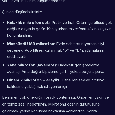
var—evet, bu kısım küçümsenmesin.
Şunları düşünebilirsiniz:
Kulaklık mikrofon seti
: Pratik ve hızlı. Ortam gürültüsü çok
değilse gayet iş görür. Konuşurken mikrofonu ağzınıza yakın
konumlandırın.
Masaüstü USB mikrofon
: Evde sabit oturuyorsanız iyi
seçenek. Pop filtresi kullanmak “p” ve “b” patlamalarını
ciddi azaltır.
Yaka mikrofon (lavaliere)
: Hareketli görüşmelerde
avantaj. Ama doğru klipsleme şart—yoksa boşuna para.
Dinamik mikrofon + arayüz
: Daha ileri seviye. Stüdyo
kalitesine yaklaşmak isteyenler için.
Benim en çok önerdiğim pratik yöntem şu: Önce “en yakın ve
en temiz ses” hedefleyin. Mikrofonu odanın gürültüsüne
çevirmek yerine konuşma noktasına yönlendirin. Sonra