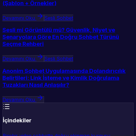
(Şablon + Örnekler)
Devamını Oku
Sesli Sohbet
Sesli mi Görüntülü mü? Güvenlik, Niyet ve
Senaryolara Göre En Doğru Sohbet Türünü
Seçme Rehberi
Devamını Oku
Sesli Sohbet
Anonim Sohbet Uygulamasında Dolandırıcılık
Belirtileri: Link İsteme ve Kimlik Doğrulama
Tuzakları Nasıl Anlaşılır?
Devamını Oku
İçindekiler
Birebir video sohbette doğru ekipman kurgusu