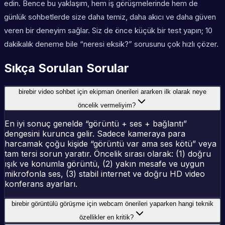
edin. Bence bu yaklaşım, hem iş görüşmelerinde hem de
günlük sohbetlerde size daha temiz, daha akıcı ve daha güven
veren bir deneyim sağlar. Siz de önce küçük bir test yapın; 10
dakikalık deneme bile “neresi eksik?” sorusunu çok hızlı çözer.
Sıkça Sorulan Sorular
birebir video sohbet için ekipman önerileri ararken ilk olarak neye
öncelik vermeliyim?
En iyi sonuç genelde “görüntü + ses + bağlantı”
dengesini kurunca gelir. Sadece kameraya para
harcamak çoğu kişide “görüntü var ama ses kötü” veya
tam tersi sorun yaratır. Öncelik sırası olarak: (1) doğru
ışık ve konumla görüntü, (2) yakın mesafe ve uygun
mikrofonla ses, (3) stabil internet ve doğru HD video
konferans ayarları.
birebir görüntülü görüşme için webcam önerileri yaparken hangi teknik
özellikler en kritik?