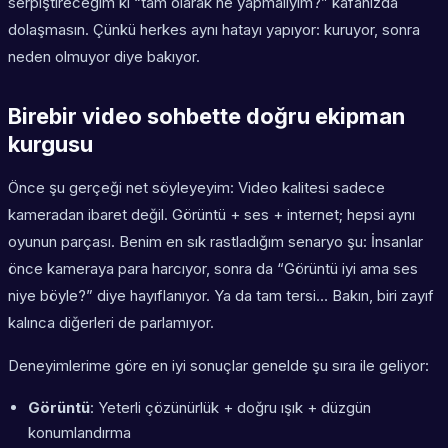
serpiştireceğim ki “tam olarak ne yapmalıyım?” kafanızda
dolaşmasın. Çünkü herkes aynı hatayı yapıyor: kuruyor, sonra
neden olmuyor diye bakıyor.
Birebir video sohbette doğru ekipman
kurgusu
Önce şu gerçeği net söyleyeyim: Video kalitesi sadece
kameradan ibaret değil. Görüntü + ses + internet; hepsi aynı
oyunun parçası. Benim en sık rastladığım senaryo şu: İnsanlar
önce kameraya para harcıyor, sonra da “Görüntü iyi ama ses
niye böyle?” diye hayıflanıyor. Ya da tam tersi… Bakın, biri zayıf
kalınca diğerleri de parlamıyor.
Deneyimlerime göre en iyi sonuçlar genelde şu sıra ile geliyor:
Görüntü
: Yeterli çözünürlük + doğru ışık + düzgün
konumlandırma