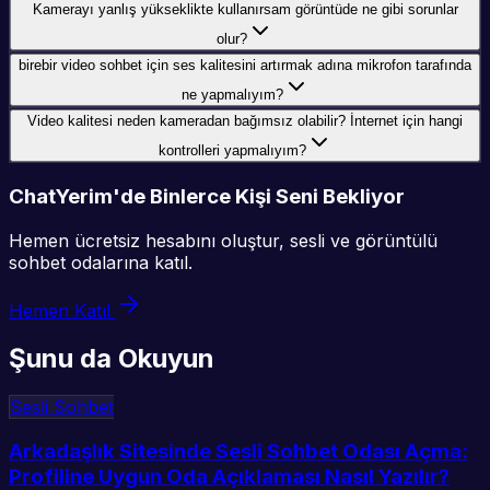
Kamerayı yanlış yükseklikte kullanırsam görüntüde ne gibi sorunlar
olur?
birebir video sohbet için ses kalitesini artırmak adına mikrofon tarafında
ne yapmalıyım?
Video kalitesi neden kameradan bağımsız olabilir? İnternet için hangi
kontrolleri yapmalıyım?
ChatYerim'de Binlerce Kişi Seni Bekliyor
Hemen ücretsiz hesabını oluştur, sesli ve görüntülü
sohbet odalarına katıl.
Hemen Katıl
Şunu da Okuyun
Sesli Sohbet
Arkadaşlık Sitesinde Sesli Sohbet Odası Açma:
Profiline Uygun Oda Açıklaması Nasıl Yazılır?