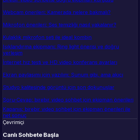
Webcam önerileri: Kamerada nelere bakmalı?
Mikrofon önerileri: Ses temizliği nasıl yakalanır?
Kulaklık mikrofon seti ile ideal kombin
Işıklandırma ekipmanı: Ring light önerisi ve doğru
yerleşim
İnternet hız testi ve HD video konferans ayarları
Ekran paylaşımı için yazılım: Sunum gibi, ama akıcı
Stüdyo kalitesinde görüntü için son dokunuşlar
Soru-Cevap: birebir video sohbet için ekipman önerileri
Kapanış: birebir video sohbet için ekipman önerileri ile
net sonuç
Çevrimiçi
Canlı Sohbete Başla