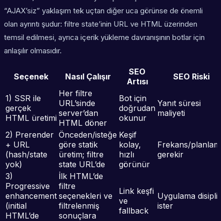
“AJAX’siz” yaklaşım tek uçtan diğer uca görünse de önemli
olan ayrıntı şudur: filtre state’inin URL ve HTML üzerinden
temsil edilmesi, ayrıca içerik yükleme davranışının botlar için
anlaşılır olmasıdır.
SEO
Seçenek
Nasıl Çalışır
SEO Riski
Artısı
Her filtre
1) SSR ile
Bot için
URL’sinde
Yanıt süresi
gerçek
doğrudan
server’dan
maliyeti
HTML üretimi
okunur
HTML döner
2) Prerender
Önceden/isteğe
Keşif
+ URL
göre statik
kolay,
Frekans/planlam
(hash/state
üretim; filtre
hızlı
gerekir
yok)
state URL’de
görünür
3)
İlk HTML’de
Progressive
filtre
Link keşfi
enhancement
seçenekleri ve
Uygulama disipli
ve
(initial
filtrelenmiş
ister
fallback
HTML’de
sonuçlara