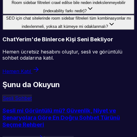
Room sidebar filtreleri crawl edilse bile neden indekslenmeyebilir
(indexability farkı nedir)?
SEO için chat sitelerinde room sidebar filtreleri tüm kombinasyonlar mı
indexlenmeli, yoksa alt kümeye mi odaklanmalı?
ChatYerim'de Binlerce Kişi Seni Bekliyor
Hemen ücretsiz hesabını oluştur, sesli ve görüntülü
sohbet odalarına katıl.
Hemen Katıl
Şunu da Okuyun
Sesli Sohbet
Sesli mi Görüntülü mü? Güvenlik, Niyet ve
Senaryolara Göre En Doğru Sohbet Türünü
Seçme Rehberi