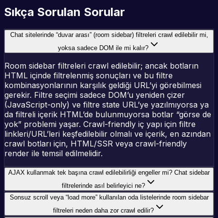
Sıkça Sorulan Sorular
Chat sitelerinde “duvar arası” (room sidebar) filtreleri crawl edilebilir mi,
yoksa sadece DOM ile mi kalır?
Room sidebar filtreleri crawl edilebilir; ancak botların
HTML içinde filtrelenmiş sonuçları ve bu filtre
kombinasyonlarının karşılık geldiği URL’yi görebilmesi
gerekir. Filtre seçimi sadece DOM’u yeniden çizer
(JavaScript-only) ve filtre state URL’ye yazılmıyorsa ya
da filtreli içerik HTML’de bulunmuyorsa botlar “görse de
yok” problemi yaşar. Crawl-friendly iç yapı için filtre
linkleri/URL’leri keşfedilebilir olmalı ve içerik, en azından
crawl botları için, HTML/SSR veya crawl-friendly
render ile temsil edilmelidir.
AJAX kullanmak tek başına crawl edilebilirliği engeller mi? Chat sidebar
filtrelerinde asıl belirleyici ne?
Sonsuz scroll veya “load more” kullanılan oda listelerinde room sidebar
filtreleri neden daha zor crawl edilir?