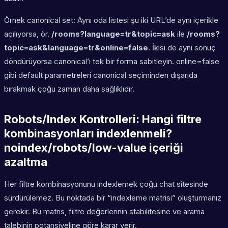
Örnek canonical set: Aynı oda listesi şu iki URL’de aynı içerikle
açılıyorsa, ör.
/rooms?language=tr&topic=ask
ile
/rooms?
topic=ask&language=tr&online=false
. İkisi de aynı sonuç
döndürüyorsa canonical’ı tek bir forma sabitleyin. online=false
gibi default parametreleri canonical seçiminden dışarıda
bırakmak çoğu zaman daha sağlıklıdır.
Robots/Index Kontrolleri: Hangi filtre
kombinasyonları indexlenmeli?
noindex/robots/low-value içeriği
azaltma
Her filtre kombinasyonunu indexlemek çoğu chat sitesinde
sürdürülemez. Bu noktada bir “indexleme matrisi” oluşturmanız
gerekir. Bu matris, filtre değerlerinin stabilitesine ve arama
talebinin potansiyeline göre karar verir.