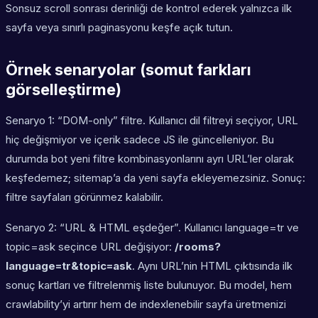
Sonsuz scroll sonrası derinliği de kontrol ederek yalnızca ilk
sayfa veya sınırlı paginasyonu keşfe açık tutun.
Örnek senaryolar (somut farkları
görselleştirme)
Senaryo 1: “DOM-only” filtre. Kullanıcı dil filtreyi seçiyor, URL
hiç değişmiyor ve içerik sadece JS ile güncelleniyor. Bu
durumda bot yeni filtre kombinasyonlarını ayrı URL’ler olarak
keşfedemez; sitemap’a da yeni sayfa ekleyemezsiniz. Sonuç:
filtre sayfaları görünmez kalabilir.
Senaryo 2: “URL & HTML eşdeğer”. Kullanıcı language=tr ve
topic=ask seçince URL değişiyor:
/rooms?
language=tr&topic=ask
. Aynı URL’nin HTML çıktısında ilk
sonuç kartları ve filtrelenmiş liste bulunuyor. Bu model, hem
crawlability’yi artırır hem de indexlenebilir sayfa üretmenizi