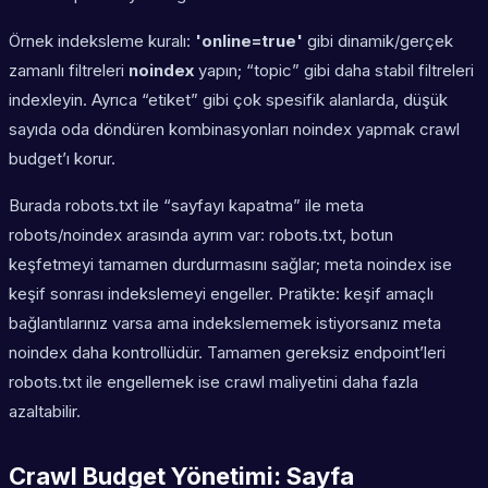
Örnek indeksleme kuralı:
'online=true'
gibi dinamik/gerçek
zamanlı filtreleri
noindex
yapın; “topic” gibi daha stabil filtreleri
indexleyin. Ayrıca “etiket” gibi çok spesifik alanlarda, düşük
sayıda oda döndüren kombinasyonları noindex yapmak crawl
budget’ı korur.
Burada robots.txt ile “sayfayı kapatma” ile meta
robots/noindex arasında ayrım var: robots.txt, botun
keşfetmeyi tamamen durdurmasını sağlar; meta noindex ise
keşif sonrası indekslemeyi engeller. Pratikte: keşif amaçlı
bağlantılarınız varsa ama indekslememek istiyorsanız meta
noindex daha kontrollüdür. Tamamen gereksiz endpoint’leri
robots.txt ile engellemek ise crawl maliyetini daha fazla
azaltabilir.
Crawl Budget Yönetimi: Sayfa