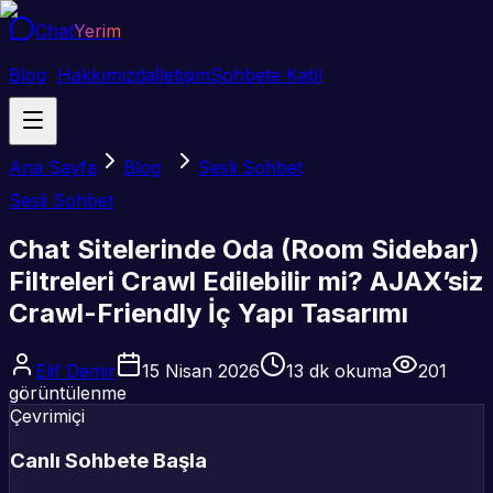
Chat
Yerim
Blog
Hakkımızda
İletişim
Sohbete Katıl
Ana Sayfa
Blog
Sesli Sohbet
Sesli Sohbet
Chat Sitelerinde Oda (Room Sidebar)
Filtreleri Crawl Edilebilir mi? AJAX’siz
Crawl-Friendly İç Yapı Tasarımı
Elif Demir
15 Nisan 2026
13
dk okuma
201
görüntülenme
Çevrimiçi
Canlı Sohbete Başla