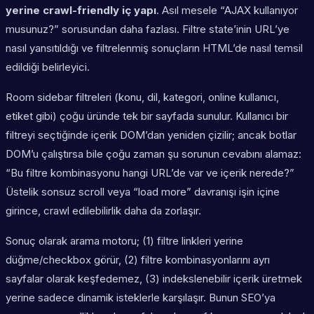
yerine crawl-friendly iç yapı
. Asıl mesele “AJAX kullanıyor
musunuz?” sorusundan daha fazlası. Filtre state’inin URL’ye
nasıl yansıtıldığı ve filtrelenmiş sonuçların HTML’de nasıl temsil
edildiği belirleyici.
Room sidebar filtreleri (konu, dil, kategori, online kullanıcı,
etiket gibi) çoğu üründe tek bir sayfada sunulur. Kullanıcı bir
filtreyi seçtiğinde içerik DOM’dan yeniden çizilir; ancak botlar
DOM’u çalıştırsa bile çoğu zaman şu sorunun cevabını alamaz:
“Bu filtre kombinasyonu hangi URL’de var ve içerik nerede?”
Üstelik sonsuz scroll veya “load more” davranışı işin içine
girince, crawl edilebilirlik daha da zorlaşır.
Sonuç olarak arama motoru; (1) filtre linkleri yerine
düğme/checkbox görür, (2) filtre kombinasyonlarını ayrı
sayfalar olarak keşfedemez, (3) indekslenebilir içerik üretmek
yerine sadece dinamik isteklerle karşılaşır. Bunun SEO’ya