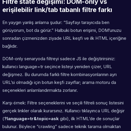
Filtre state değişimi: DOM-only vs
erişilebilir link/tab tabanlı filtre farkı
En yaygın yanlış anlama şudur: “Sayfayı tarayıcıda ben
görüyorum, bot da görür.” Halbuki botun erişimi, DOM’unuzu
sonradan çizmenizden ziyade URL keşfi ve ilk HTML içeriğine
bağlıdır.
DOM-only senaryoda filtreyi sadece JS ile değiştirirsiniz:
kullanıcı language=tr seçince listeyi yeniden çizer, URL
değişmez. Bu durumda farklı filtre kombinasyonlarının ayrı
URL’si olmadığı için botun keşfi zayıflar; arama motoru da
seçenekleri anlamlandırmakta zorlanır.
Karşı örnek: Filtre seçeneklerini ve seçili filtreli sonuç listesini
gerçek linkler olarak kurarsınız. Kullanıcı tıklayınca URL değişir
(
?language=tr&topic=ask
gibi), ilk HTML’de de sonuçlar
bulunur. Böylece “crawling” sadece teknik tarama olmaktan