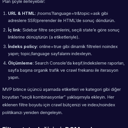
Plan şöyle ilerleyebilir:
URL & HTML
: /rooms?language=tr&topic=ask gibi
adreslere SSR/prerender ile HTML’de sonuç döndürün.
İç link
: Sidebar filtre seçimlerini, seçili state’e göre sonuç
linklerine dönüştürün (a etiketleriyle).
İndeks policy
: online=true gibi dinamik filtreleri noindex
yapın; topic/language sayfalarını indexleyin.
Ölçümleme
: Search Console’da keşif/indeksleme raporları,
sayfa başına organik trafik ve crawl frekansı ile iterasyon
yapın.
MVP bitince üçüncü aşamada etiketleri ve kategori gibi diğer
boyutları “seçili kombinasyonlar” yaklaşımıyla ekleyin. Her
eklenen filtre boyutu için crawl bütçenizi ve index/noindex
politikanızı yeniden dengeleyin.