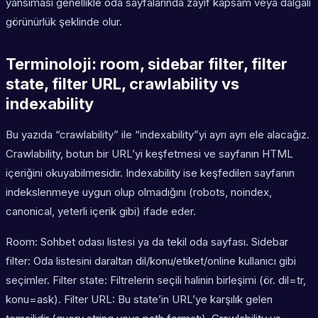
yansıması genellikle oda sayfalarında zayıf kapsam veya dalgalı
görünürlük şeklinde olur.
Terminoloji: room, sidebar filter, filter
state, filter URL, crawlability vs
indexability
Bu yazıda “crawlability” ile “indexability”yi ayrı ayrı ele alacağız.
Crawlability, botun bir URL’yi keşfetmesi ve sayfanın HTML
içeriğini okuyabilmesidir. Indexability ise keşfedilen sayfanın
indekslenmeye uygun olup olmadığını (robots, noindex,
canonical, yeterli içerik gibi) ifade eder.
Room: Sohbet odası listesi ya da tekil oda sayfası. Sidebar
filter: Oda listesini daraltan dil/konu/etiket/online kullanıcı gibi
seçimler. Filter state: Filtrelerin seçili halinin birleşimi (ör. dil=tr,
konu=ask). Filter URL: Bu state’in URL’ye karşılık gelen