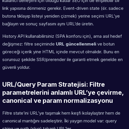
kullanıcı deneyimi için olduğu kadar SEO için de erişilebilir bir
link yapısına dönmeniz gerekir. Event-driven state (ör. sadece
butona tıklayıp listeyi yeniden çizmek) yerine seçimi URL’ye
bağlayın ve sonuç sayfasını aynı URL’de üretin.
History API kullanabilirsiniz (SPA konforu için), ama asıl hedef
değişmez: filtre seçiminde
URL güncellenmeli
ve botun
göreceği içerik yine HTML içinde mevcut olmalıdır. Bunu en
sorunsuz şekilde SSR/prerender ile garanti etmek genelde en
güvenli yoldur.
URL/Query Param Stratejisi: Filtre
parametrelerini anlamlı URL’ye çevirme,
canonical ve param normalizasyonu
Filtre state’ini URL’ye taşımak hem keşfi kolaylaştırır hem de
canonical mantığını sadeleştirir. İki yaygın model var: query
string ve path (slug) tabanlı URL’ler.