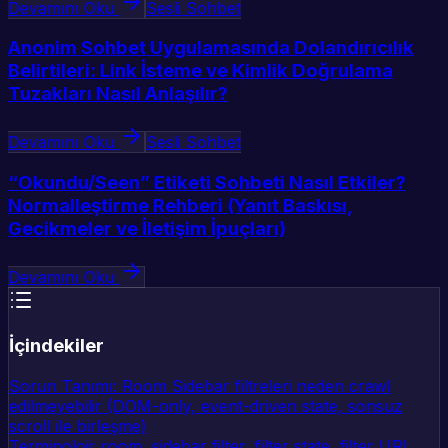
Devamını Oku
Sesli Sohbet
Anonim Sohbet Uygulamasında Dolandırıcılık
Belirtileri: Link İsteme ve Kimlik Doğrulama
Tuzakları Nasıl Anlaşılır?
Devamını Oku
Sesli Sohbet
“Okundu/Seen” Etiketi Sohbeti Nasıl Etkiler?
Normalleştirme Rehberi (Yanıt Baskısı,
Gecikmeler ve İletişim İpuçları)
Devamını Oku
İçindekiler
Sorun Tanımı: Room Sidebar filtreleri neden crawl
edilmeyebilir (DOM-only, event-driven state, sonsuz
scroll ile birleşme)
Terminoloji: room, sidebar filter, filter state, filter URL,