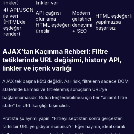
linkler)
linkler var
4) API/JSON
API çağrısı
Modern
ile veri
HTML eşdeğerliğ
olur ama
geliştirici
(HTML’de
yapılmazsa
HTML eşdeğeri
deneyimi
eşdeğer
başarısız
üretilir
+ SEO
render)
AJAX’tan Kaçınma Rehberi: Filtre
tetiklerinde URL değişimi, history API,
linkler ve içerik varlığı
AJAX tek başına kötü değildir. Asıl risk, filtrelerin sadece DOM
state’inde kalması ve filtrelenmiş sonuçların URL’ye
bağlanmamasıdır. Botun keşfedebilmesi için her “anlamlı filtre
state” bir URL karşılığı taşımalıdır.
Pratikte şu ayrımı yapın: “Filtreyi seçtikten sonra gerçekten
farklı bir URL’ye gidiyor musunuz?” Eğer hayırsa, ideal olarak