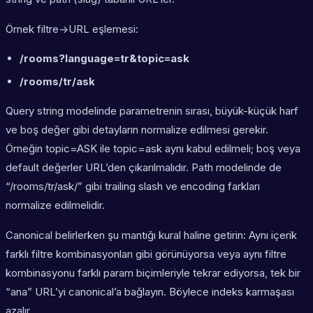
Örnek filtre->URL eşlemesi:
/rooms?language=tr&topic=ask
/rooms/tr/ask
Query string modelinde parametrenin sırası, büyük-küçük harf
ve boş değer gibi detayların normalize edilmesi gerekir.
Örneğin topic=ASK ile topic=ask aynı kabul edilmeli; boş veya
default değerler URL’den çıkarılmalıdır. Path modelinde de
“/rooms/tr/ask/” gibi trailing slash ve encoding farkları
normalize edilmelidir.
Canonical belirlerken şu mantığı kural haline getirin: Aynı içerik
farklı filtre kombinasyonları gibi görünüyorsa veya aynı filtre
kombinasyonu farklı param biçimleriyle tekrar ediyorsa, tek bir
“ana” URL’yi canonical’a bağlayın. Böylece indeks karmaşası
azalır.