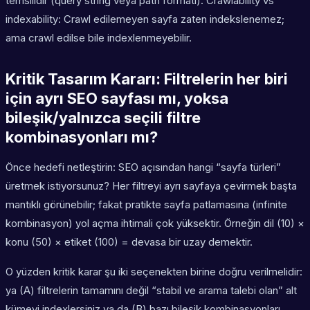
temsilidir (query string veya path formatı). Crawlability vs
indexability: Crawl edilemeyen sayfa zaten indekslenemez;
ama crawl edilse bile indexlenmeyebilir.
Kritik Tasarım Kararı: Filtrelerin her biri
için ayrı SEO sayfası mı, yoksa
bileşik/yalnızca seçili filtre
kombinasyonları mı?
Önce hedefi netleştirin: SEO açısından hangi “sayfa türleri”
üretmek istiyorsunuz? Her filtreyi ayrı sayfaya çevirmek başta
mantıklı görünebilir; fakat pratikte sayfa patlamasına (infinite
kombinasyon) yol açma ihtimali çok yüksektir. Örneğin dil (10) ×
konu (50) × etiket (100) = devasa bir uzay demektir.
O yüzden kritik karar şu iki seçenekten birine doğru verilmelidir:
ya (A) filtrelerin tamamını değil “stabil ve arama talebi olan” alt
kümeyi indexlersiniz ya da (B) bazı bileşik kombinasyonları