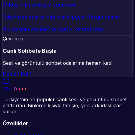
3) Küçük bir etkileşim yönetmek
Oda/hesap ayarlarında pratik ipuçları
Yaygın hatalar
Sık sorulan sorular
Kısa özet + kontrol listesi
Çevrimiçi
Canlı Sohbete Başla
Sesli ve görüntülü sohbet odalarına hemen katıl.
Hemen Katıl
Chat
Yerim
Türkiye'nin en popüler canlı sesli ve görüntülü sohbet
platformu. Binlerce kişiyle tanışın, yeni arkadaşlıklar
kurun.
Özellikler