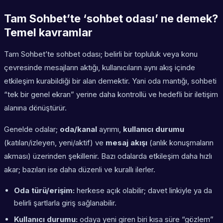
Tam Sohbet’te ‘sohbet odası’ ne demek?
Temel kavramlar
Tam Sohbet’te sohbet odası; belirli bir topluluk veya konu
çevresinde mesajların aktığı, kullanıcıların aynı akış içinde
etkileşim kurabildiği bir alan demektir. Yani oda mantığı, sohbeti
“tek bir genel ekran” yerine daha kontrollü ve hedefli bir iletişim
alanına dönüştürür.
Genelde odalar;
oda/kanal
ayrımı,
kullanıcı durumu
(katılan/izleyen, yeni/aktif) ve
mesaj akışı
(anlık konuşmaların
akması) üzerinden şekillenir. Bazı odalarda etkileşim daha hızlı
akar; bazıları ise daha düzenli ve kurallı ilerler.
Oda türü/erişim:
herkese açık olabilir; davet linkiyle ya da
belirli şartlarla giriş sağlanabilir.
Kullanıcı durumu:
odaya yeni giren biri kısa süre “gözlem”