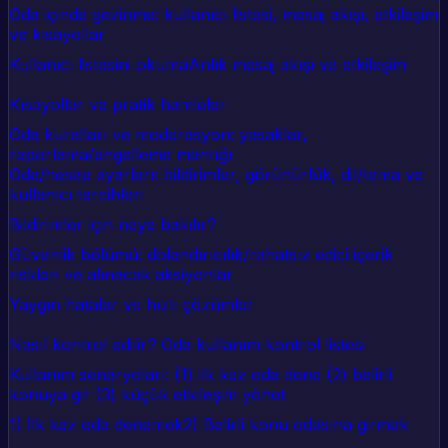
Oda içinde gezinme: kullanıcı listesi, mesaj akışı, etkileşim
ve kısayollar
Kullanıcı listesini okuma
Anlık mesaj akışı ve etkileşim
Kısayollar ve pratik hamleler
Oda kuralları ve moderasyon: yasaklar,
raporlama/engelleme mantığı
Oda/hesap ayarları: bildirimler, görünürlük, dil/tema ve
kullanıcı tercihleri
Bildirimler için neye bakılır?
Güvenlik bölümü: dolandırıcılık/rahatsız edici içerik
riskleri ve alınacak aksiyonlar
Yaygın hatalar ve hızlı çözümler
Nasıl kontrol edilir? Oda kullanım kontrol listesi
Kullanım senaryoları: (1) ilk kez oda dene (2) belirli
konuya gir (3) küçük etkileşim yönet
1) İlk kez oda denemek
2) Belirli konu odasına girmek