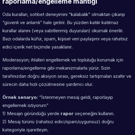
raporlama/engelleme mantığı
Oda kuralları, sohbet deneyimini “kalabalık” olmaktan çıkarıp
“güvenli ve anlamlı” hale getirir. Bu yüzden katılır katılmaz
kurallar alanını (veya sabitlenmiş duyuruları) okumak önerilir.
Bazı odalarda küfür, spam, kişisel veri paylaşımı veya rahatsız
edici içerik net biçimde yasaklanır.
Moderasyon; ihlalleri engellemek ve topluluğu korumak için
raporlama/engelleme gibi mekanizmalarla yürür. Sizin
tarafınızdan doğru aksiyon sırası, gereksiz tartışmaları azaltır ve
sürecin daha hızlı çözülmesine yardımcı olur.
Örnek senaryo:
“İstenmeyen mesaj geldi, raporlayıp
engellemek istiyorum”
1) Mesajın göründüğü yerde
rapor
seçeneğini kullanın.
2) Mesaj türünü (rahatsız edici/spam/uygunsuz) doğru
kategoriyle işaretleyin.