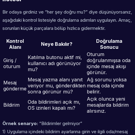
Bir odaya girdiniz ve “her şey doğru mu?” diye düşünüyorsanız,
aşağıdaki kontrol listesiyle doğrulama adımları uygulayın. Amaç,
sorunları küçük parçalara bölüp hızlıca gidermektir.
Kontrol
Doğrulama
Neye Bakılır?
Alanı
Sonucu
Oturum
Katılma butonu aktif mi,
Giriş /
doğrulanmışsa oda
kullanıcı adı görünüyor
oturum
içinde mesaj akışı
mu?
görünür.
Mesaj yazma alanı yanıt
Ağ sorunu yoksa
Mesaj
veriyor mu, gönderdikten
mesaj oda içinde
gönderme
sonra görünür mü?
belirir.
Açık olunca yeni
Oda bildirimleri açık mı,
Bildirim
mesajlarda bildirim
OS izinleri kapalı mı?
alırsınız.
Örnek senaryo:
“Bildirimler gelmiyor”
1) Uygulama içindeki bildirim ayarlarına girin ve ilgili oda/mesaj