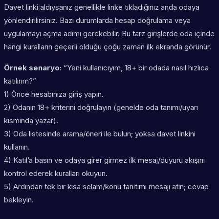
Davet linki aldıysanız genellikle linke tıkladığınız anda odaya
yönlendirilirsiniz. Bazı durumlarda hesap doğrulama veya
uygulamayı açma adımı gerekebilir. Bu tarz girişlerde oda içinde
hangi kuralların geçerli olduğu çoğu zaman ilk ekranda görünür.
Örnek senaryo:
“Yeni kullanıcıyım, 18+ bir odada nasıl hızlıca
katılırım?”
1) Önce hesabınıza giriş yapın.
2) Odanın 18+ kriterini doğrulayın (genelde oda tanımı/uyarı
kısmında yazar).
3) Oda listesinde arama/öneri ile bulun; yoksa davet linkini
kullanın.
4) Katıl’a basın ve odaya girer girmez ilk mesaj/duyuru akışını
kontrol ederek kuralları okuyun.
5) Ardından tek bir kısa selam/konu tanıtımı mesajı atın; cevap
bekleyin.