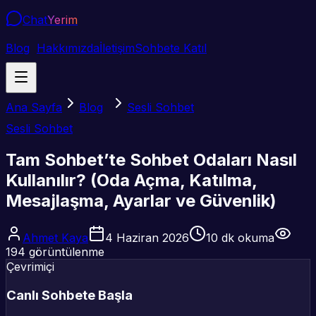
Chat
Yerim
Blog
Hakkımızda
İletişim
Sohbete Katıl
Ana Sayfa
Blog
Sesli Sohbet
Sesli Sohbet
Tam Sohbet’te Sohbet Odaları Nasıl
Kullanılır? (Oda Açma, Katılma,
Mesajlaşma, Ayarlar ve Güvenlik)
Ahmet Kaya
4 Haziran 2026
10
dk okuma
194
görüntülenme
Çevrimiçi
Canlı Sohbete Başla