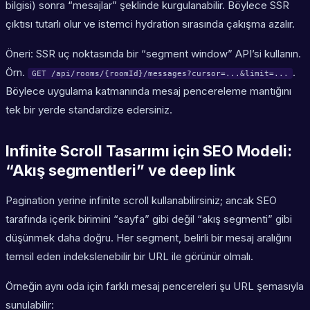
bilgisi) sonra “mesajlar” şeklinde kurgulanabilir. Böylece SSR
çıktısı tutarlı olur ve istemci hydration sırasında çakışma azalır.
Öneri: SSR uç noktasında bir “segment window” API’si kullanın.
Örn.
.
GET /api/rooms/{roomId}/messages?cursor=...&limit=...
Böylece uygulama katmanında mesaj pencereleme mantığını
tek bir yerde standardize edersiniz.
Infinite Scroll Tasarımı için SEO Modeli:
“Akış segmentleri” ve deep link
Pagination yerine infinite scroll kullanabilirsiniz; ancak SEO
tarafında içerik birimini “sayfa” gibi değil “akış segmenti” gibi
düşünmek daha doğru. Her segment, belirli bir mesaj aralığını
temsil eden indekslenebilir bir URL ile görünür olmalı.
Örneğin aynı oda için farklı mesaj pencereleri şu URL şemasıyla
sunulabilir: