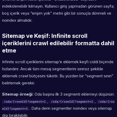
indekslenebilir kılmayın. Kullanıcı giriş yapmadan görünen sayfa;
boş içerik veya “erişim yok” metni gibi bir sonuçla dönmeli ve
noindex almalıdır.
Sitemap ve Keşif: Infinite scroll
içeriklerini crawl edilebilir formatta dahil
etme
Infinite scroll içeriklerini sitemap’e eklemek keşfi ciddi biçimde
hızlandırır. Ancak tüm mesaj segmentlerini sınırsız şekilde
eklemek crawl bütçesini tüketir. Bu yüzden bir “segment sınırı”
belirlemek gerekir.
Sitemap örneği
: Oda başına ilk 3 segmenti eklemeyi düşünün:
,
,
/oda/{roomId}?segment=1
/oda/{roomId}?segment=2
/oda/{roo
. Daha derin segmentler noindex veya sitemap
mId}?segment=3
dışı bırakılabilir.