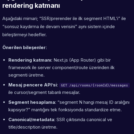
rendering katmanı
Aşağıdaki mimari; “SSR/prerender ile ilk segment HTML’i” ile
“sonsuz kaydırma ile devam verisini” aynı sistem içinde
birleştirmeyi hedefler.
Önerilen bileşenler
:
Rendering katmanı
: Next.js (App Router) gibi bir
framework ile server component/route üzerinden ilk
segmenti üretme.
Mesaj pencere API’si
:
GET /api/rooms/{roomId}/messages
ile cursor/segment tabanlı mesajlar.
Segment hesaplama
: “segment N hangi mesaj ID aralığını
kapsıyor?” mantığını tek fonksiyonda standardize etme.
Canonical/metadata
: SSR çıktısında canonical ve
title/description üretme.