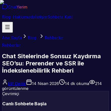
Chat
Yerim
Blog
Hakkımızda
İletişim
Sohbete Katıl
Ana Sayfa
Blog
Rehberler
Rehberler
Chat Sitelerinde Sonsuz Kaydırma
SEO’su: Prerender ve SSR ile
İndekslenebilirlik Rehberi
Elif Demir
14 Nisan 2026
14
dk okuma
214
görüntülenme
Çevrimiçi
Canlı Sohbete Başla