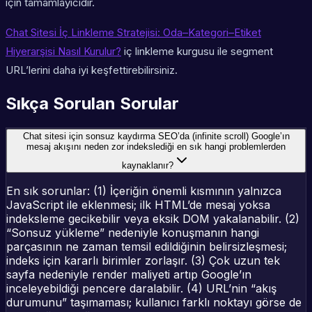
için tamamlayıcıdır.
Chat Sitesi İç Linkleme Stratejisi: Oda–Kategori–Etiket
Hiyerarşisi Nasıl Kurulur?
iç linkleme kurgusu ile segment
URL’lerini daha iyi keşfettirebilirsiniz.
Sıkça Sorulan Sorular
Chat sitesi için sonsuz kaydırma SEO’da (infinite scroll) Google’ın
mesaj akışını neden zor indekslediği en sık hangi problemlerden
kaynaklanır?
En sık sorunlar: (1) İçeriğin önemli kısmının yalnızca
JavaScript ile eklenmesi; ilk HTML’de mesaj yoksa
indeksleme gecikebilir veya eksik DOM yakalanabilir. (2)
“Sonsuz yükleme” nedeniyle konuşmanın hangi
parçasının ne zaman temsil edildiğinin belirsizleşmesi;
indeks için kararlı birimler zorlaşır. (3) Çok uzun tek
sayfa nedeniyle render maliyeti artıp Google’ın
inceleyebildiği pencere daralabilir. (4) URL’nin “akış
durumunu” taşımaması; kullanıcı farklı noktayı görse de