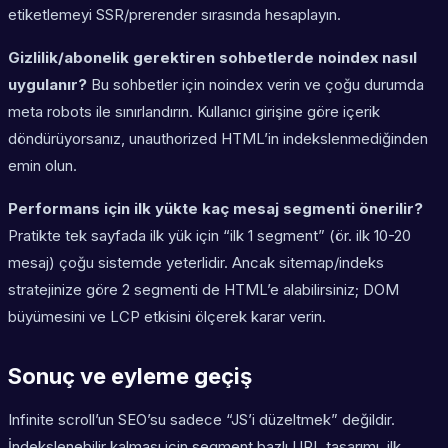
etiketlemeyi SSR/prerender sırasında hesaplayın.
Gizlilik/abonelik gerektiren sohbetlerde noindex nasıl
uygulanır?
Bu sohbetler için noindex verin ve çoğu durumda
meta robots ile sınırlandırın. Kullanıcı girişine göre içerik
döndürüyorsanız, unauthorized HTML’in indekslenmediğinden
emin olun.
Performans için ilk yükte kaç mesaj segmenti önerilir?
Pratikte tek sayfada ilk yük için “ilk 1 segment” (ör. ilk 10-20
mesaj) çoğu sistemde yeterlidir. Ancak sitemap/indeks
stratejinize göre 2 segmenti de HTML’e alabilirsiniz; DOM
büyümesini ve LCP etkisini ölçerek karar verin.
Sonuç ve eyleme geçiş
Infinite scroll’un SEO’su sadece “JS’i düzeltmek” değildir.
İndekslenebilir kalması için segment bazlı URL tasarımı, ilk