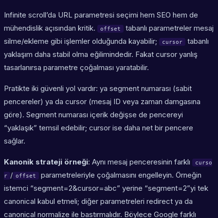
Infinite scroll’da URL parametresi seçimi hem SEO hem de
mühendislik açısından kritik.
tabanlı parametreler mesaj
offset
silme/ekleme gibi işlemler olduğunda kayabilir;
tabanlı
cursor
yaklaşım daha stabil olma eğilimindedir. Fakat cursor yanlış
tasarlanırsa parametre çoğalması yaratabilir.
Pratikte iki güvenli yol vardır: ya segment numarası (sabit
pencereler) ya da cursor (mesaj ID veya zaman damgasına
göre). Segment numarası içerik değişse de pencereyi
“yaklaşık” temsil edebilir; cursor ise daha net bir pencere
sağlar.
Kanonik strateji örneği
: Aynı mesaj penceresinin farklı
curso
/
parametreleriyle çoğalmasını engelleyin. Örneğin
r
offset
istemci “segment=2&cursor=abc” yerine “segment=2”yi tek
canonical kabul etmeli; diğer parametreleri redirect ya da
canonical normalize ile bastırmalıdır. Böylece Google farklı