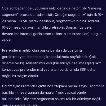
Oda sohbetlerinde uygulama şekli genelde nettir: “ilk N mesaj
segmenti” prerender edilmelidir. Örneğin segment=1 için ilk 10-
20 mesaj HTML olarak basılabilir; segment=2 için bir sonraki
10-20 mesaj da aynı mantıkla üretilebilir. Sonrasında gelen
devam için istemci genişletme (client-side expansion) kurgusu
yapılır.
Prerender mantıklı olan başka bir alan da üye girişi
gerektirmeyen, herkese açık topluluk/oda sayfalarıdır. Çok
dinamik ve kişiselleştirilmiş veri (kullanıcıya özel mesajlar) söz
konusuysa prerender maliyeti artar; bu durumda SSR daha
doğru bir seçim olabilir.
Unutmayın: Prerender çıktısında “toplam mesaj sayısı, segment
başlıkları, mesaj zaman damgaları” gibi yapısal öğeler
bulunmalıdır. Böylece segmentin anlamı tek bir cümleye değil,
gerçek içeriğe dayanır.