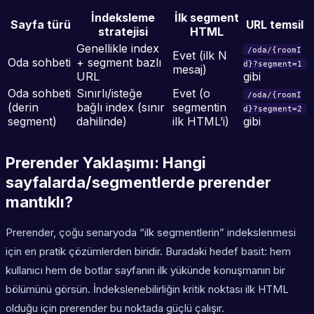
İndeksleme
İlk segment
Sayfa türü
URL temsil
stratejisi
HTML
Genellikle index
/oda/{roomI
Evet (ilk N
Oda sohbeti
+ segment bazlı
d}?segment=1
mesaj)
URL
gibi
Oda sohbeti
Sınırlı/isteğe
Evet (o
/oda/{roomI
(derin
bağlı index (sınır
segmentin
d}?segment=2
segment)
dahilinde)
ilk HTML’i)
gibi
Prerender Yaklaşımı: Hangi
sayfalarda/segmentlerde prerender
mantıklı?
Prerender, çoğu senaryoda “ilk segmentlerin” indekslenmesi
için en pratik çözümlerden biridir. Buradaki hedef basit: hem
kullanıcı hem de botlar sayfanın ilk yükünde konuşmanın bir
bölümünü görsün. İndekslenebilirliğin kritik noktası ilk HTML
olduğu için prerender bu noktada güçlü çalışır.