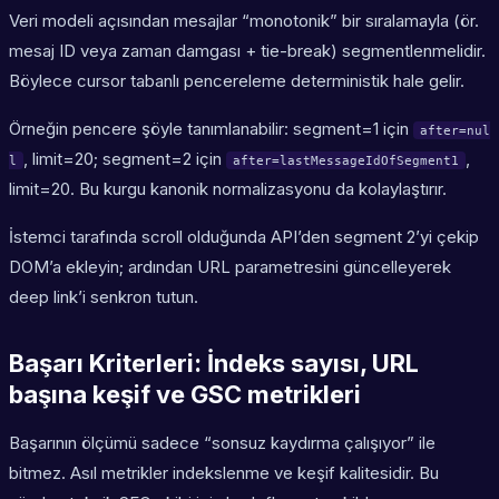
Veri modeli açısından mesajlar “monotonik” bir sıralamayla (ör.
mesaj ID veya zaman damgası + tie-break) segmentlenmelidir.
Böylece cursor tabanlı pencereleme deterministik hale gelir.
Örneğin pencere şöyle tanımlanabilir: segment=1 için
after=nul
, limit=20; segment=2 için
,
l
after=lastMessageIdOfSegment1
limit=20. Bu kurgu kanonik normalizasyonu da kolaylaştırır.
İstemci tarafında scroll olduğunda API’den segment 2’yi çekip
DOM’a ekleyin; ardından URL parametresini güncelleyerek
deep link’i senkron tutun.
Başarı Kriterleri: İndeks sayısı, URL
başına keşif ve GSC metrikleri
Başarının ölçümü sadece “sonsuz kaydırma çalışıyor” ile
bitmez. Asıl metrikler indekslenme ve keşif kalitesidir. Bu