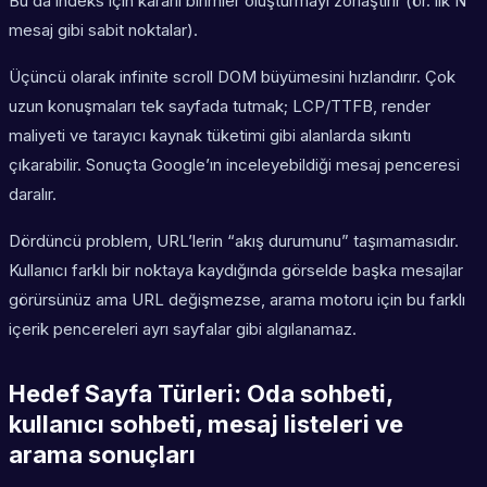
Bu da indeks için kararlı birimler oluşturmayı zorlaştırır (ör. ilk N
mesaj gibi sabit noktalar).
Üçüncü olarak infinite scroll DOM büyümesini hızlandırır. Çok
uzun konuşmaları tek sayfada tutmak; LCP/TTFB, render
maliyeti ve tarayıcı kaynak tüketimi gibi alanlarda sıkıntı
çıkarabilir. Sonuçta Google’ın inceleyebildiği mesaj penceresi
daralır.
Dördüncü problem, URL’lerin “akış durumunu” taşımamasıdır.
Kullanıcı farklı bir noktaya kaydığında görselde başka mesajlar
görürsünüz ama URL değişmezse, arama motoru için bu farklı
içerik pencereleri ayrı sayfalar gibi algılanamaz.
Hedef Sayfa Türleri: Oda sohbeti,
kullanıcı sohbeti, mesaj listeleri ve
arama sonuçları