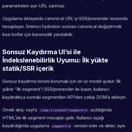
parametreleri ayrı URL sanmaz.
Uygulama detayında canonical URL’yi SSR/prerender sırasında
hesaplayın. İstemci hydration sonrası canonical değiştirmek
bazı botlar için kararsızlık yaratabilir.
Sonsuz Kaydırma UI’si ile
İndekslenebilirlik Uyumu: İlk yükte
statik/SSR içerik
Sonsuz kaydırma hissini korumak için en iyi model şudur: İlk
yükte “ilk segment”i SSR/prerender ile basın; kullanıcı
kaydırdıkça sonraki segmentleri API’den çekip DOM’a ekleyin.
Örnek akış: sayfa
açıldığında
/oda/{roomId}?segment=1
HTML’de ilk segment mesajları gelir. Kullanıcı aşağı
kaydırdığında uygulama
verisini ister ve ekler; aynı
segment=2