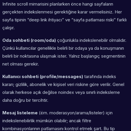
Infinite scroll mimarisini planlarken önce hangi sayfaların
gerçekten indekslenmesi gerektiğine karar vermelisiniz. Her
sayfa tipinin “deep link ihtiyacı” ve “sayfa patlaması riski” farklı
çalışır.
Oda sohbeti (room/oda)
çoğunlukla indekslenebilir olmalıdır.
Çünkü kullanıcılar genellikle belirli bir odaya ya da konuşmanın
belirli bir noktasına ulaşmak ister. Yalnız başlangıç segmentinin
net olması gerekir.
Kullanıcı sohbeti (profile/messages)
tarafında indeks
kararı; gizlilik, abonelik ve kişisel veri riskine göre verilir. Genel
olarak herkese açık değilse noindex veya sınırlı indeksleme
daha doğru bir tercihtir.
Mesaj listeleme
(örn. moderasyon/arama/listeler) için
indekslenebilirlik mümkün olabilir; ancak filtre
kombinasyonlarının patlamasını kontrol etmek şart. Bu tip