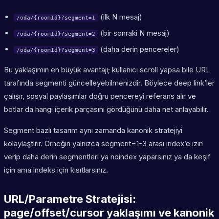
(ilk N mesaj)
/oda/{roomId}?segment=1
(bir sonraki N mesaj)
/oda/{roomId}?segment=2
(daha derin pencereler)
/oda/{roomId}?segment=3
Bu yaklaşımın en büyük avantajı; kullanıcı scroll yapsa bile URL
tarafında segmenti güncelleyebilmenizdir. Böylece deep link’ler
çalışır, sosyal paylaşımlar doğru pencereyi referans alır ve
botlar da hangi içerik parçasını gördüğünü daha net anlayabilir.
Segment bazlı tasarım aynı zamanda kanonik stratejiyi
kolaylaştırır. Örneğin yalnızca segment=1-3 arası index’e izin
verip daha derin segmentleri ya noindex yaparsınız ya da keşif
için ama indeks için kısıtlarsınız.
URL/Parametre Stratejisi:
page/offset/cursor yaklaşımı ve kanonik