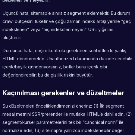
bekleneni vermeyebilir.
Üçüncü hata, sitemap’e sınırsız segment eklemektir. Bu durum
crawl bütçesini tüketir ve çoğu zaman indeks artışı yerine “geç
indekslenen” veya “hiç indekslenmeyen” URL yığınları
oluşturur.
Dördüncü hata, erişim kontrolü gerektiren sohbetlerde yanlış
HTML döndürmektir. Unauthorized durumunda da indexlenebilir
içerik/başlık gönderiyorsanız, botlar bunu içerik gibi
değerlendirebilir; bu da gizlilik riskini büyütür.
Kaçınılması gerekenler ve düzeltmeler
Şu düzeltmeleri önceliklendirmenizi öneririz: (1) İlk segment
mesaj metnini SSR/prerender ile mutlaka HTML’e dahil edin, (2)
segment/kurser parametrelerini tek bir “canonical norm” ile
normalize edin, (3) sitemap’e yalnızca indekslenebilir değer