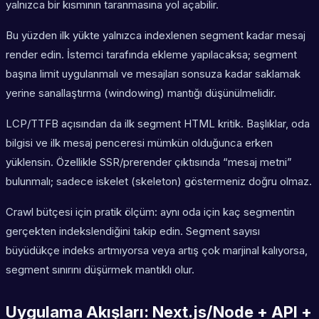
yalnızca bir kısmının taranmasına yol açabilir.
Bu yüzden ilk yükte yalnızca indexlenen segment kadar mesaj
render edin. İstemci tarafında ekleme yapılacaksa; segment
başına limit uygulanmalı ve mesajları sonsuza kadar saklamak
yerine sanallaştırma (windowing) mantığı düşünülmelidir.
LCP/TTFB açısından da ilk segment HTML kritik. Başlıklar, oda
bilgisi ve ilk mesaj penceresi mümkün olduğunca erken
yüklensin. Özellikle SSR/prerender çıktısında “mesaj metni”
bulunmalı; sadece iskelet (skeleton) göstermeniz doğru olmaz.
Crawl bütçesi için pratik ölçüm: aynı oda için kaç segmentin
gerçekten indekslendiğini takip edin. Segment sayısı
büyüdükçe indeks artmıyorsa veya artış çok marjinal kalıyorsa,
segment sınırını düşürmek mantıklı olur.
Uygulama Akışları: Next.js/Node + API +