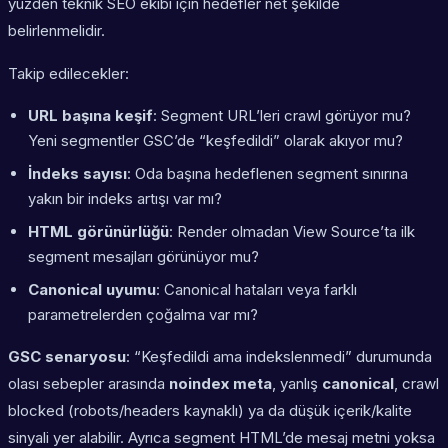
yüzden teknik SEO ekibi için hedefler net şekilde
belirlenmelidir.
Takip edilecekler:
URL başına keşif
: Segment URL’leri crawl görüyor mu?
Yeni segmentler GSC’de “keşfedildi” olarak akıyor mu?
İndeks sayısı
: Oda başına hedeflenen segment sınırına
yakın bir indeks artışı var mı?
HTML görünürlüğü
: Render olmadan View Source’ta ilk
segment mesajları görünüyor mu?
Canonical uyumu
: Canonical hataları veya farklı
parametrelerden çoğalma var mı?
GSC senaryosu
: “Keşfedildi ama indekslenmedi” durumunda
olası sebepler arasında
noindex meta
, yanlış
canonical
, crawl
blocked (robots/headers kaynaklı) ya da düşük içerik/kalite
sinyali yer alabilir. Ayrıca segment HTML’de mesaj metni yoksa