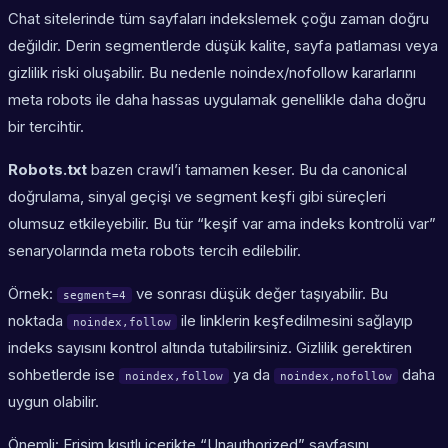
Chat sitelerinde tüm sayfaları indekslemek çoğu zaman doğru
değildir. Derin segmentlerde düşük kalite, sayfa patlaması veya
gizlilik riski oluşabilir. Bu nedenle noindex/nofollow kararlarını
meta robots ile daha hassas uygulamak genellikle daha doğru
bir tercihtir.
Robots.txt
bazen crawl’i tamamen keser. Bu da canonical
doğrulama, sinyal geçişi ve segment keşfi gibi süreçleri
olumsuz etkileyebilir. Bu tür “keşif var ama indeks kontrolü var”
senaryolarında meta robots tercih edilebilir.
Örnek:
ve sonrası düşük değer taşıyabilir. Bu
segment=4
noktada
ile linklerin keşfedilmesini sağlayıp
noindex,follow
indeks sayısını kontrol altında tutabilirsiniz. Gizlilik gerektiren
sohbetlerde ise
ya da
daha
noindex,follow
noindex,nofollow
uygun olabilir.
Önemli: Erişim kısıtlı içerikte “Unauthorized” sayfasını