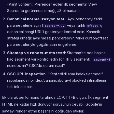
(Kanıt yöntemi: Prerender edilen ilk segmentin View
Source’ta görünmesi örneği, JS olmadan.)
Canonical normalizasyon testi
: Aynı pencereyi farklı
parametrelerle açın (
veya farklı
);
&cursor=...
offset
canonical hangi URL’i gösteriyor kontrol edin. Kanonik
strateji örneği: aynı mesaj penceresinin farklı cursor/offset
parametreleriyle çoğalmasını engelleme.
Sitemap ve robots-meta testi
: Sitemap’te oda başına
kaç segment var kontrol edin (ör. ilk 3 segment).
segment=4
noindex mi? GSC’de durum nasıl?
GSC URL inspection
: “Keşfedildi ama indekslenmedi”
raporlarında noindex/canonical/crawl blocked ihtimallerini
tek tek ele alın.
Ek olarak performans tarafında LCP/TTFB ölçün. İlk segment
HTML ne kadar hızlı dönüyor sorusunun cevabı, Google’ın
sayfayı render etme başarısını doğrudan etkiler.