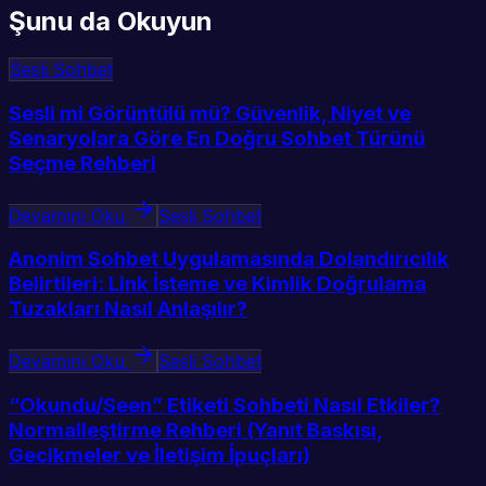
Şunu da Okuyun
Sesli Sohbet
Sesli mi Görüntülü mü? Güvenlik, Niyet ve
Senaryolara Göre En Doğru Sohbet Türünü
Seçme Rehberi
Devamını Oku
Sesli Sohbet
Anonim Sohbet Uygulamasında Dolandırıcılık
Belirtileri: Link İsteme ve Kimlik Doğrulama
Tuzakları Nasıl Anlaşılır?
Devamını Oku
Sesli Sohbet
“Okundu/Seen” Etiketi Sohbeti Nasıl Etkiler?
Normalleştirme Rehberi (Yanıt Baskısı,
Gecikmeler ve İletişim İpuçları)