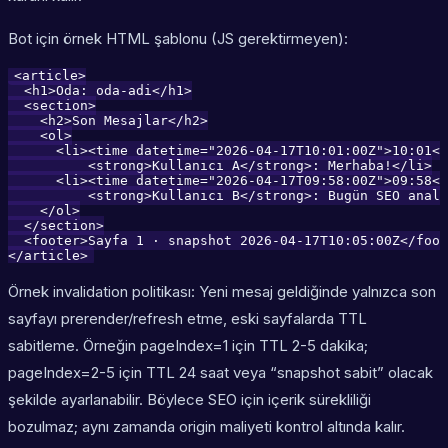
Bot için örnek HTML şablonu (JS gerektirmeyen):
<article>

  <h1>Oda: oda-adi</h1>

  <section>

    <h2>Son Mesajlar</h2>

    <ol>

      <li><time datetime="2026-04-17T10:01:00Z">10:01</
          <strong>Kullanıcı A</strong>: Merhaba!</li>

      <li><time datetime="2026-04-17T09:58:00Z">09:58</
          <strong>Kullanıcı B</strong>: Bugün SEO anali
    </ol>

  </section>

  <footer>Sayfa 1 · snapshot 2026-04-17T10:05:00Z</foot
</article>
Örnek invalidation politikası: Yeni mesaj geldiğinde yalnızca son
sayfayı prerender/refresh etme, eski sayfalarda TTL
sabitleme. Örneğin pageIndex=1 için TTL 2-5 dakika;
pageIndex=2-5 için TTL 24 saat veya “snapshot sabit” olacak
şekilde ayarlanabilir. Böylece SEO için içerik sürekliliği
bozulmaz; aynı zamanda origin maliyeti kontrol altında kalır.