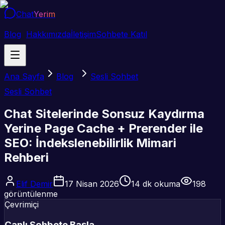
Chat
Yerim
Blog
Hakkımızda
İletişim
Sohbete Katıl
Ana Sayfa
Blog
Sesli Sohbet
Sesli Sohbet
Chat Sitelerinde Sonsuz Kaydırma
Yerine Page Cache + Prerender ile
SEO: İndekslenebilirlik Mimari
Rehberi
Elif Demir
17 Nisan 2026
14
dk okuma
198
görüntülenme
Çevrimiçi
Canlı Sohbete Başla