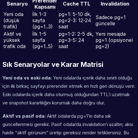
Prerender
Senaryo
Cache TTL
Invalidation
Kapsamı
Yeni oda
İlk 1-3
pg=1: 5-10 dk,
Sadece pg=1
(düşük
sayfa
pg=2-3: 12-24
güncelle
trafik)
(pg=1..3)
saat
Aktif ve
İlk 1-5
pg=1-2: 2-5 dk,
Yeni mesajda
yüksek
sayfa
pg=3-5: 24
pg=1 (opsiyonel
trafik oda
(pg=1..5)
saat
pg=2)
Sık Senaryolar ve Karar Matrisi
Yeni oda vs eski oda:
Yeni odalarda içerik daha sınırlı olduğu
için ilk birkaç sayfayı prerender etmek en hızlı geri dönüşü verir.
Eski odalarda içerik daha oturmuş olduğundan TTL’i uzatmak
ve snapshot kararlılığını korumak daha doğru olur.
Aktif vs pasif oda:
Aktif odalarda pg=1’in daha sık
güncellenmesi gerekir. Pasif odalarda invalidation’ı azaltın; aksi
halde “aktif görünüm” üretip gereksiz render tetiklersiniz. Bu