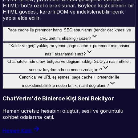
HTML’i bot’a özel olarak sunar. Böylece keşfedilebilir bir
HTML gövdesi, kararlı DOM ve indekslenebilir içerik
yapısı elde edilir.
Page cache ile prerender hangi SEO sorunlarını (render gecikmesi ve
URL üretimi eksikliği) çözer?
“Kaldır ve geç” yaklaşımı yerine page cache + prerender mimarisini
nasıl tasarlamalısınız?
Chat sitelerinde crawl bütçesi ve değişim sıklığı SEO’yu nasıl etkiler;
sonsuz kaydırma bunu neden zorlaştırır?
Canonical ve URL eşleşmesi page cache + prerender ile
indekslenebilirlikte neden kritik; nasıl doğrulanır?
ChatYerim'de Binlerce Kişi Seni Bekliyor
Hemen ücretsiz hesabını oluştur, sesli ve görüntülü
sohbet odalarına katıl.
Hemen Katıl