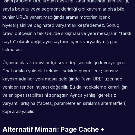
İkinci problem URL üretim eksikliği. Chat odasında tarih aralığı,
sayfa boyutu veya segment derinliği gibi kavramlar olsa bile
bunlar URL’e yansıtılmadığında arama motorları içerik
hiyerarşisini ve paginated varyantları keşfedemez. Sonuç,
crawl bütçesinin tek URL’de sıkışması ve yeni mesajların “farklı
sayfa” olarak değil, aynı sayfanın içerik varyantıymış gibi
kalmasıdır.
Üçüncü olarak crawl bütçesi ve değişim sıklığı devreye girer.
Chat odaları yüksek frekanslı şekilde güncellenir; sonsuz
kaydırmada her yeni mesaj geldiğinde “aynı URL” üzerinde
yeniden render ihtiyacı doğabilir. Bu da indeksleme kararlılığını
ve snippet stabilitesini zorlaştırır. Ayrıca yanlış “gereksiz
varyant” artışına (facets, parametreler, sıralama alternatifleri)
kapı aralayabilir.
Alternatif Mimari: Page Cache +