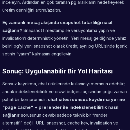
inceleyin. Ardından en çok taranan pg aralıklarını hedefleyerek
üretim derinliğini artırın/azaltın.
Eş zamanlı mesaj akışında snapshot tutarlılığı nasıl
sağlanır?
SnapshotTimestamp ile versiyonlama yapın ve
invalidation’ı deterministik yönetin. Yeni mesaj geldiğinde yalnız
belirli pg’yi yeni snapshot olarak üretin; aynı pg URL’sinde içerik
setinin “yarım” kalmasını engelleyin.
Sonuç: Uygulanabilir Bir Yol Haritası
Sonsuz kaydırma, chat ürünlerinde kullanıcıyı memnun edebilir;
ancak indekslenebilirlik ve crawl bütçesi açısından çoğu zaman
pahalı bir kompromidir.
chat sitesi sonsuz kaydırma yerine
"page cache" + prerender ile indekslenebilirlik nasıl
sağlanır
sorusunun cevabı sadece teknik bir “render
alternatifi” değil; URL, snapshot, cache key, invalidation ve