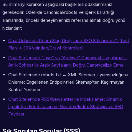
Bu mimariyi kurarken aşağıdaki başlıklara odaklanmanız
gerekebilir. Özellikle canonical/robots ve içerik kararlılığı
alanlarında, önceki deneyimlerinizi referans almak doğru yönü
hızlandırır:
Chat Odasında Room Slug Değişince SEO Sıfırlanır mı? (Test
Planı + 301/Noindex/Crawl Kontrolleri)
Chat Sitelerinde “Live” vs “Archive” Canonical Uygulaması:
Anlık Sohbet ile Arşiv Sayfalarını Doğru Canonicalize Etme
Chat Sitelerinde robots.txt ↔ XML Sitemap Uyumsuzluğunu
Önleme: Engellenen Endpoint’leri Sitemap’ten Kaçırmayan
Kontrol Yöntemi
Chat Sitelerinde RSS/Newsletter ile İndeksleme: Dinamik
İçerik İçin Feed Tasarımı, Noindex/Index Stratejisi ve SEO
Faydası
Sık Sorulan Sorular (SSS)