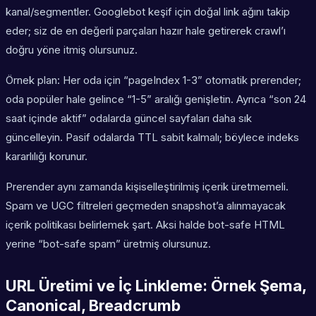
kanal/segmentler. Googlebot keşif için doğal link ağını takip
eder; siz de en değerli parçaları hazır hale getirerek crawl’ı
doğru yöne itmiş olursunuz.
Örnek plan: Her oda için “pageIndex 1-3” otomatik prerender;
oda popüler hale gelince “1-5” aralığı genişletin. Ayrıca “son 24
saat içinde aktif” odalarda güncel sayfaları daha sık
güncelleyin. Pasif odalarda TTL sabit kalmalı; böylece indeks
kararlılığı korunur.
Prerender aynı zamanda kişiselleştirilmiş içerik üretmemeli.
Spam ve UGC filtreleri geçmeden snapshot’a alınmayacak
içerik politikası belirlemek şart. Aksi halde bot-safe HTML
yerine “bot-safe spam” üretmiş olursunuz.
URL Üretimi ve İç Linkleme: Örnek Şema,
Canonical, Breadcrumb