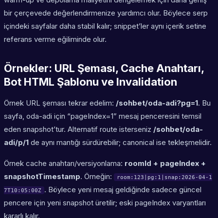
bir çerçevede değerlendirmenize yardımcı olur. Böylece serp
içindeki sayfalar daha stabil kalır; snippet’ler aynı içerik setine
referans verme eğiliminde olur.
Örnekler: URL Şeması, Cache Anahtarı,
Bot HTML Şablonu ve Invalidation
Örnek URL şeması tekrar edelim:
/sohbet/oda-adi?pg=1
. Bu
sayfa, oda-adi için “pageIndex=1” mesaj penceresini temsil
eden snapshot’tur. Alternatif route isterseniz
/sohbet/oda-
adi/p/1
de aynı mantığı sürdürebilir; canonical ise tekleşmelidir.
Örnek cache anahtarı/versiyonlama:
roomId + pageIndex +
snapshotTimestamp
. Örneğin:
room:123|pg:1|snap:2026-04-1
. Böylece yeni mesaj geldiğinde sadece güncel
7T10:05:00Z
pencere için yeni snapshot üretilir; eski pageIndex varyantları
kararlı kalır.