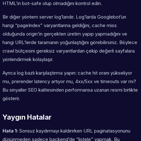
HTML’in bot-safe olup olmadığını kontrol edin.
Bir diğer yöntem server log’larıdır. Log’larda Googlebot’un
hangi “pageIndex” varyantlarına geldiğini, cache miss
olduğunda origin’in gerçekten üretim yapıp yapmadığını ve
hangi URL’lerde taramanın yoğunlaştığını görebilirsiniz. Böylece
crawl bütçesini gereksiz varyantlardan çekip değerli sayfalara
yönlendirmek kolaylaşır.
Ayrıca log bazlı karşılaştırma yapın: cache hit oranı yükseliyor
mu, prerender latency artıyor mu, 4xx/5xx ve timeouts var mı?
Bu sinyaller SEO kalitesinden performansa uzanan resmi birlikte
gösterir.
Yaygın Hatalar
Hata 1:
Sonsuz kaydırmayı kaldırırken URL paginatasyonunu
düşünmeden sadece backend’de “listele” yapmak. Bu