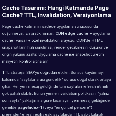
Cache Tasarımı: Hangi Katmanda Page
Cache? TTL, Invalidation, Versiyonlama
Page cache katmanını sadece uygulama sunucusunda
düşünmeyin. En pratik mimari:
CDN edge cache
+ uygulama
cache (varsa) + özel invalidation arayüzü. CDN’de HTML
snapshot’ların hızlı sunulması, render gecikmesini düşürür ve
origin yükünü azaltır. Uygulama cache ise snapshot üretim
maliyetini kontrol altına alır.
TTL stratejisi SEO’yu doğrudan etkiler. Sonsuz kaydırmayı
kaldırınca “sayfalar arası güncellik” sorusu doğal olarak ortaya
çıkar. Her yeni mesaj geldiğinde tüm sayfaları refresh etmek
çok pahalı olabilir. Bunun yerine invalidation politikasını “yalnız
son sayfa” yaklaşımına göre tasarlayın: yeni mesaj geldiğinde
genelde
pageIndex=1
(veya “en güncel pencere”)
prerender/refresh edilir; eski sayfalarda TTL sabit kalarak