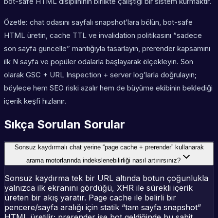
bot-safe HTML disiplininin birlikte çalıştığı bir sistem kurmaktır.
Özetle: chat odasını sayfalı snapshot’lara bölün, bot-safe
HTML üretin, cache TTL ve invalidation politikasını “sadece
son sayfa güncelle” mantığıyla tasarlayın, prerender kapsamını
ilk N sayfa ve popüler odalarla başlayarak ölçekleyin. Son
olarak GSC + URL Inspection + server log’larla doğrulayın;
böylece hem SEO riski azalır hem de büyüme ekibinin beklediği
içerik keşfi hızlanır.
Sıkça Sorulan Sorular
Sonsuz kaydırmalı chat yerine “page cache + prerender” kullanarak
arama motorlarında indekslenebilirliği nasıl artırırsınız?
Sonsuz kaydırma tek bir URL altında botun çoğunlukla
yalnızca ilk ekranını gördüğü, XHR ile sürekli içerik
üreten bir akış yaratır. Page cache ile belirli bir
pencere/sayfa aralığı için statik “tam sayfa snapshot”
HTML üretilir; prerender ise bot geldiğinde bu sabit