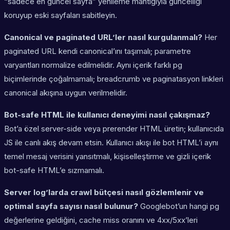
“sadece en güncel sayfa” yenileme mantığıyla güncelliği
koruyup eski sayfaları sabitleyin.
Canonical ve paginated URL’ler nasıl kurgulanmalı?
Her
paginated URL kendi canonical’ını taşımalı; parametre
varyantları normalize edilmelidir. Aynı içerik farklı pg
biçimlerinde çoğalmamalı; breadcrumb ve paginatasyon linkleri
canonical akışına uygun verilmelidir.
Bot-safe HTML ile kullanıcı deneyimi nasıl çakışmaz?
Bot’a özel server-side veya prerender HTML üretin; kullanıcıda
JS ile canlı akış devam etsin. Kullanıcı akışı ile bot HTML’i aynı
temel mesaj verisini yansıtmalı, kişiselleştirme ve gizli içerik
bot-safe HTML’e sızmamalı.
Server log’larda crawl bütçesi nasıl gözlemlenir ve
optimal sayfa sayısı nasıl bulunur?
Googlebot’un hangi pg
değerlerine geldiğini, cache miss oranını ve 4xx/5xx’leri