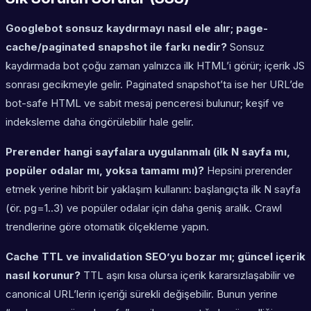
Googlebot sonsuz kaydırmayı nasıl ele alır; page-
cache/paginated snapshot ile farkı nedir?
Sonsuz
kaydırmada bot çoğu zaman yalnızca ilk HTML’i görür; içerik JS
sonrası gecikmeyle gelir. Paginated snapshot’ta ise her URL’de
bot-safe HTML ve sabit mesaj penceresi bulunur; keşif ve
indeksleme daha öngörülebilir hale gelir.
Prerender hangi sayfalara uygulanmalı (ilk N sayfa mı,
popüler odalar mı, yoksa tamamı mı)?
Hepsini prerender
etmek yerine hibrit bir yaklaşım kullanın: başlangıçta ilk N sayfa
(ör. pg=1..3) ve popüler odalar için daha geniş aralık. Crawl
trendlerine göre otomatik ölçekleme yapın.
Cache TTL ve invalidation SEO’yu bozar mı; güncel içerik
nasıl korunur?
TTL aşırı kısa olursa içerik kararsızlaşabilir ve
canonical URL’lerin içeriği sürekli değişebilir. Bunun yerine