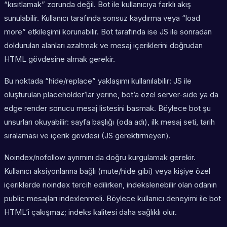
“kısıtlamak” zorunda değil. Bot ile kullanıcıya farklı akış
sunulabilir. Kullanıcı tarafında sonsuz kaydırma veya “load
more” etkileşimi korunabilir. Bot tarafında ise JS ile sonradan
doldurulan alanları azaltmak ve mesaj içeriklerini doğrudan
HTML gövdesine almak gerekir.
Bu noktada “hide/replace” yaklaşımı kullanılabilir: JS ile
oluşturulan placeholder’lar yerine, bot’a özel server-side ya da
edge render sonucu mesaj listesini basmak. Böylece bot şu
unsurları okuyabilir: sayfa başlığı (oda adı), ilk mesaj seti, tarih
sıralaması ve içerik gövdesi (JS gerektirmeyen).
Noindex/nofollow ayrımını da doğru kurgulamak gerekir.
Kullanıcı aksiyonlarına bağlı (mute/hide gibi) veya kişiye özel
içeriklerde noindex tercih edilirken, indekslenebilir olan odanın
public mesajları indexlenmeli. Böylece kullanıcı deneyimi ile bot
HTML’i çakışmaz; indeks kalitesi daha sağlıklı olur.