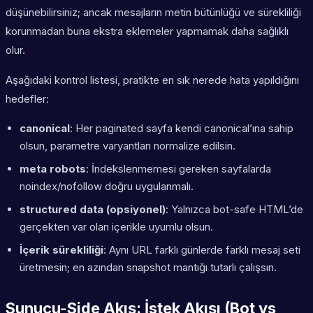
düşünebilirsiniz; ancak mesajların metin bütünlüğü ve sürekliliği
korunmadan buna ekstra eklemeler yapmamak daha sağlıklı
olur.
Aşağıdaki kontrol listesi, pratikte en sık nerede hata yapıldığını
hedefler:
canonical
: Her paginated sayfa kendi canonical’ına sahip
olsun, parametre varyantları normalize edilsin.
meta robots
: İndekslenmemesi gereken sayfalarda
noindex/nofollow doğru uygulanmalı.
structured data (opsiyonel)
: Yalnızca bot-safe HTML’de
gerçekten var olan içerikle uyumlu olsun.
İçerik sürekliliği
: Aynı URL farklı günlerde farklı mesaj seti
üretmesin; en azından snapshot mantığı tutarlı çalışsın.
Sunucu-Side Akış: İstek Akışı (Bot vs