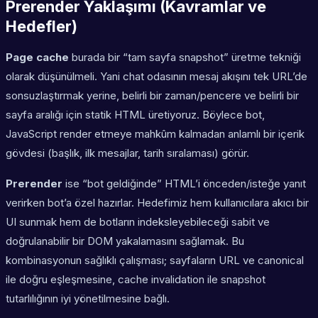
Prerender Yaklaşımı (Kavramlar ve
Hedefler)
Page cache
burada bir “tam sayfa snapshot” üretme tekniği
olarak düşünülmeli. Yani chat odasının mesaj akışını tek URL’de
sonsuzlaştırmak yerine, belirli bir zaman/pencere ve belirli bir
sayfa aralığı için statik HTML üretiyoruz. Böylece bot,
JavaScript render etmeye mahkûm kalmadan anlamlı bir içerik
gövdesi (başlık, ilk mesajlar, tarih sıralaması) görür.
Prerender
ise “bot geldiğinde” HTML’i önceden/isteğe yanıt
verirken bot’a özel hazırlar. Hedefimiz hem kullanıcılara akıcı bir
UI sunmak hem de botların indeksleyebileceği sabit ve
doğrulanabilir bir DOM yakalamasını sağlamak. Bu
kombinasyonun sağlıklı çalışması; sayfaların URL ve canonical
ile doğru eşleşmesine, cache invalidation ile snapshot
tutarlılığının iyi yönetilmesine bağlı.