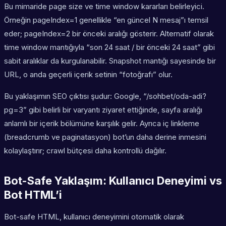
Bu mimaride page size ve time window kararları belirleyici.
Örneğin pageIndex=1 genellikle “en güncel N mesaj”ı temsil
eder; pageIndex=2 bir önceki aralığı gösterir. Alternatif olarak
time window mantığıyla “son 24 saat / bir önceki 24 saat” gibi
sabit aralıklar da kurgulanabilir. Snapshot mantığı sayesinde bir
URL, o anda geçerli içerik setinin “fotoğrafı” olur.
Bu yaklaşımın SEO çıktısı şudur: Google, “/sohbet/oda-adi?
pg=3” gibi belirli bir varyantı ziyaret ettiğinde, sayfa aralığı
anlamlı bir içerik bölümüne karşılık gelir. Ayrıca iç linkleme
(breadcrumb ve paginatasyon) bot’un daha derine inmesini
kolaylaştırır; crawl bütçesi daha kontrollü dağılır.
Bot-Safe Yaklaşım: Kullanıcı Deneyimi vs
Bot HTML’i
Bot-safe HTML, kullanıcı deneyimini otomatik olarak