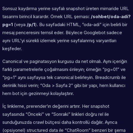
Sonsuz kaydırma yerine sayfalı snapshot üreten mimaride URL
tasarımı birincil karardır. Örnek URL şeması:
/sohbet/oda-adi?
pg=1
(veya
/p/1
). Bu sayfadaki HTML, “oda-adi” için belirli bir
mesaj penceresini temsil eder. Böylece Googlebot sadece
aynı URL’yi sürekli izlemek yerine sayfalanmış varyantları
keşfeder.
Canonical ve paginatasyon kurgusu da net olmalı. Aynı içeriğin
farklı parametrelerle çoğalmasını önleyin; örneğin “pg=01” ve
“pg=1” aynı sayfaysa tek canonical belirleyin. Breadcrumb ile
derinlik hissi verin; “Oda > Sayfa 2” gibi bir yapı, hem kullanıcı
hem bot için gezinmeyi kolaylaştırır.
İç linkleme, prerender’ın değerini artırır. Her snapshot
sayfasında “Önceki” ve “Sonraki” linkleri doğru rel ile
sunduğunuzda crawl bütçesi daha kontrollü dağılır. Ayrıca
(opsiyonel) structured data ile “ChatRoom” benzeri bir şema