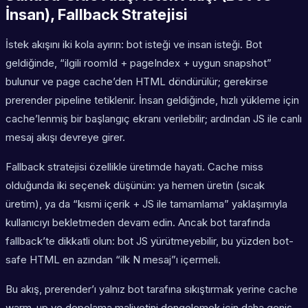
İnsan), Fallback Stratejisi
İstek akışını iki kola ayırın: bot isteği ve insan isteği. Bot
geldiğinde, “ilgili roomId + pageIndex + uygun snapshot”
bulunur ve page cache’den HTML döndürülür; gerekirse
prerender pipeline tetiklenir. İnsan geldiğinde, hızlı yükleme için
cache’lenmiş bir başlangıç ekranı verilebilir; ardından JS ile canlı
mesaj akışı devreye girer.
Fallback stratejisi özellikle üretimde hayati. Cache miss
olduğunda iki seçenek düşünün: ya hemen üretin (sıcak
üretim), ya da “kısmi içerik + JS ile tamamlama” yaklaşımıyla
kullanıcıyı bekletmeden devam edin. Ancak bot tarafında
fallback’te dikkatli olun: bot JS yürütmeyebilir, bu yüzden bot-
safe HTML en azından “ilk N mesaj”ı içermeli.
Bu akış, prerender’ı yalnız bot tarafına sıkıştırmak yerine cache
warm-up ve depolama maliyetini dengelemek için daha geniş