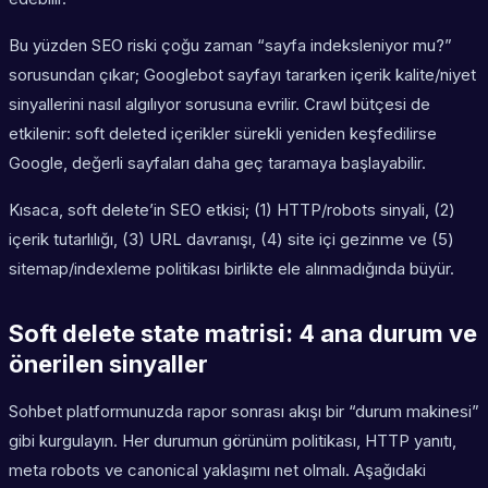
Bu yüzden SEO riski çoğu zaman “sayfa indeksleniyor mu?”
sorusundan çıkar; Googlebot sayfayı tararken içerik kalite/niyet
sinyallerini nasıl algılıyor sorusuna evrilir. Crawl bütçesi de
etkilenir: soft deleted içerikler sürekli yeniden keşfedilirse
Google, değerli sayfaları daha geç taramaya başlayabilir.
Kısaca, soft delete’in SEO etkisi; (1) HTTP/robots sinyali, (2)
içerik tutarlılığı, (3) URL davranışı, (4) site içi gezinme ve (5)
sitemap/indexleme politikası birlikte ele alınmadığında büyür.
Soft delete state matrisi: 4 ana durum ve
önerilen sinyaller
Sohbet platformunuzda rapor sonrası akışı bir “durum makinesi”
gibi kurgulayın. Her durumun görünüm politikası, HTTP yanıtı,
meta robots ve canonical yaklaşımı net olmalı. Aşağıdaki