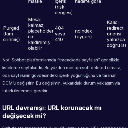
maske
içerik
hedefe göre
(risk
dengesi)
Mesaj
Kalıcı
kalmaz;
Purged
404
redirect
placeholder
noindex
(tam
veya
önerisi
da
(uygun)
silinmiş)
410
yalnızca
kaldırılmış
doğru ise
olabilir
Not: Sohbet platformlarında “thread/oda sayfaları” genellikle
listeleme sayfalarıdır. Bu yüzden mesajın soft deleted olması,
oda sayfasının gövdesindeki içerik yoğunluğunu ve taranan
DOM’u değiştirir. Bu değişimin, yukarıdaki durum yaklaşımıyla
tutarlı ilerlemesi gerekir.
URL davranışı: URL korunacak mı
değişecek mi?