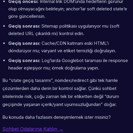
Geçiş öncesi
: Internal link DOM’unda hedeflerin görünür
olup olmayacağını belirleyin; anchor’lar soft deleted state’e
göre güncellensin.
Geçiş sonrası
: Sitemap politikası uygulanıyor mu (soft
deleted URL çıkarıldı mı) kontrol edin.
Geçiş sonrası
: Cache/CDN katmanı eski HTML’i
döndürüyor mu; varyant ve etiket temizliği doğrulayın.
Geçiş sonrası
: Log’larda Googlebot taraması ile response
header eşleşiyor mu; örnek doğrulama yapın.
Bu “state geçiş tasarımı”, noindex/redirect gibi tek hamle
çözümlerden daha derin bir kontrol sağlar. Çünkü sohbet
sitelerinde risk, çoğu zaman tek bir etiketten değil “durum
geçişinde yaşanan içerik/yanıt uyumsuzluğundan” doğar.
Bu konuda daha fazlasını deneyimlemek ister misiniz?
Sohbet Odalarına Katılın →