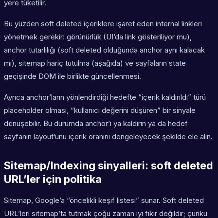
yere tüketilir.
Bu yüzden soft deleted içeriklere işaret eden internal linkleri
yönetmek gerekir: görünürlük (UI’da link gösteriliyor mu),
anchor tutarlılığı (soft deleted olduğunda anchor aynı kalacak
mı), sitemap hariç tutulma (aşağıda) ve sayfaların state
geçişinde DOM ile birlikte güncellenmesi.
Ayrıca anchor’ların yönlendirdiği hedefte “içerik kaldırıldı” türü
placeholder olması, “kullanıcı değerini düşüren” bir sinyale
dönüşebilir. Bu durumda anchor’ı ya kaldırın ya da hedef
sayfanın layout’unu içerik oranını dengeleyecek şekilde ele alın.
Sitemap/Indexing sinyalleri: soft deleted
URL’ler için politika
Sitemap, Google’a “öncelikli keşif listesi” sunar. Soft deleted
URL’leri sitemap’ta tutmak çoğu zaman iyi fikir değildir; çünkü