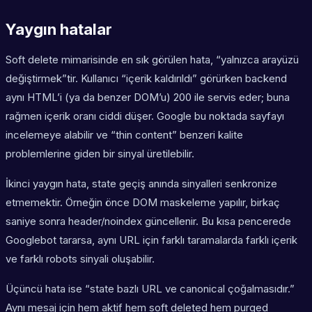
Yaygın hatalar
Soft delete mimarisinde en sık görülen hata, “yalnızca arayüzü
değiştirmek”tir. Kullanıcı “içerik kaldırıldı” görürken backend
aynı HTML’i (ya da benzer DOM’u) 200 ile servis eder; buna
rağmen içerik oranı ciddi düşer. Google bu noktada sayfayı
incelemeye alabilir ve “thin content” benzeri kalite
problemlerine giden bir sinyal üretilebilir.
İkinci yaygın hata, state geçiş anında sinyalleri senkronize
etmemektir. Örneğin önce DOM maskeleme yapılır, birkaç
saniye sonra header/noindex güncellenir. Bu kısa pencerede
Googlebot tararsa, aynı URL için farklı taramalarda farklı içerik
ve farklı robots sinyali oluşabilir.
Üçüncü hata ise “state bazlı URL ve canonical çoğalmasıdır.”
Aynı mesaj için hem aktif hem soft deleted hem purged