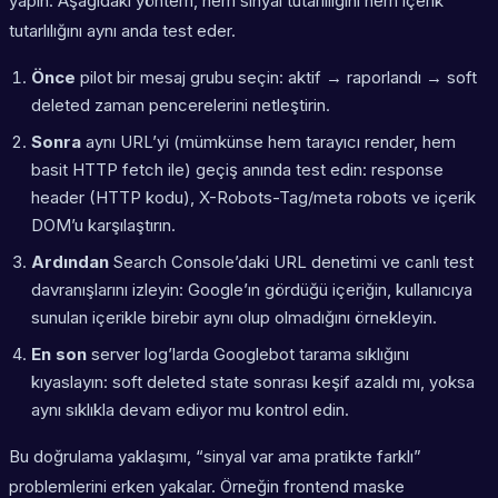
yapın. Aşağıdaki yöntem, hem sinyal tutarlılığını hem içerik
tutarlılığını aynı anda test eder.
Önce
pilot bir mesaj grubu seçin: aktif → raporlandı → soft
deleted zaman pencerelerini netleştirin.
Sonra
aynı URL’yi (mümkünse hem tarayıcı render, hem
basit HTTP fetch ile) geçiş anında test edin: response
header (HTTP kodu), X-Robots-Tag/meta robots ve içerik
DOM’u karşılaştırın.
Ardından
Search Console’daki URL denetimi ve canlı test
davranışlarını izleyin: Google’ın gördüğü içeriğin, kullanıcıya
sunulan içerikle birebir aynı olup olmadığını örnekleyin.
En son
server log’larda Googlebot tarama sıklığını
kıyaslayın: soft deleted state sonrası keşif azaldı mı, yoksa
aynı sıklıkla devam ediyor mu kontrol edin.
Bu doğrulama yaklaşımı, “sinyal var ama pratikte farklı”
problemlerini erken yakalar. Örneğin frontend maske