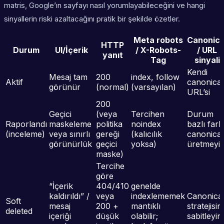
matris, Google’ın sayfayı nasıl yorumlayabileceğini ve hangi
sinyallerin riski azaltacağını pratik bir şekilde özetler.
Meta robots
Canonica
HTTP
Durum
UI/İçerik
/ X-Robots-
/ URL
yanıt
Tag
sinyali
Kendi
Mesaj tam
200
index, follow
Aktif
canonical
görünür
(normal)
(varsayılan)
URL’si
200
Geçici
(veya
Tercihen
Durum
Raporlandı
maskeleme
politika
noindex
bazlı farkl
(inceleme)
veya sınırlı
gereği
(kalıcılık
canonical
görünürlük
geçici
yoksa)
üretmeyi
maske)
Tercihe
göre
“İçerik
404/410
genelde
kaldırıldı” /
veya
indexlememek
Canonica
Soft
mesaj
200 +
mantıklı
stratejisini
deleted
içeriği
düşük
olabilir;
sabitleyin