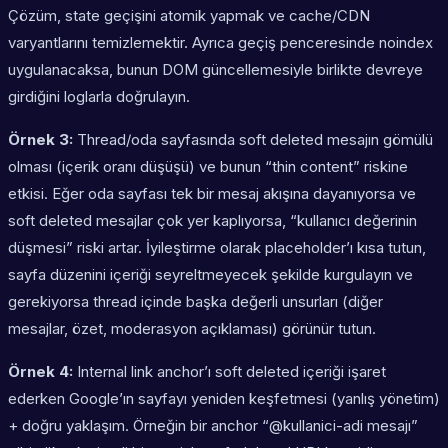
Çözüm, state geçişini atomik yapmak ve cache/CDN
varyantlarını temizlemektir. Ayrıca geçiş penceresinde noindex
uygulanacaksa, bunun DOM güncellemesiyle birlikte devreye
girdiğini loglarla doğrulayın.
Örnek 3:
Thread/oda sayfasında soft deleted mesajın gömülü
olması (içerik oranı düşüşü) ve bunun “thin content” riskine
etkisi. Eğer oda sayfası tek bir mesaj akışına dayanıyorsa ve
soft deleted mesajlar çok yer kaplıyorsa, “kullanıcı değerinin
düşmesi” riski artar. İyileştirme olarak placeholder’ı kısa tutun,
sayfa düzenini içeriği seyreltmeyecek şekilde kurgulayın ve
gerekiyorsa thread içinde başka değerli unsurları (diğer
mesajlar, özet, moderasyon açıklaması) görünür tutun.
Örnek 4:
Internal link anchor’ı soft deleted içeriği işaret
ederken Google’ın sayfayı yeniden keşfetmesi (yanlış yönetim)
+ doğru yaklaşım. Örneğin bir anchor “@kullanici-adi mesajı”