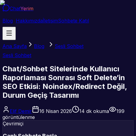
Chat
Yerim
Blog
Hakkımızda
İletişim
Sohbete Katıl
Ana Sayfa
Blog
Sesli Sohbet
Sesli Sohbet
Chat/Sohbet Sitelerinde Kullanıcı
Raporlaması Sonrası Soft Delete’in
SEO Etkisi: Noindex/Redirect Değil,
Durum Geçiş Tasarımı
Elif Demir
16 Nisan 2026
14
dk okuma
199
görüntülenme
Çevrimiçi
Canlı Sohbete Başla