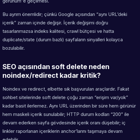
görünüm”e geçilmesi.
Bu ayrım önemlidir; çünkü Google açısından “aynı URL’deki
içerik” zaman içinde değişir. İçerik değişimi doğru
tasarlanmazsa indeks kalitesi, crawl bütçesi ve hatta
duplicate/state (durum bazlı) sayfaların sinyalleri kolayca
bozulabilir.
SEO açısından soft delete neden
noindex/redirect kadar kritik?
Noindex ve redirect, elbette sık başvurulan araçlardır. Fakat
sohbet sitelerinde soft delete çoğu zaman “erişim var/yok”
kadar basit ilerlemez. Aynı URL üzerinden bir süre hem görünür
hem maskeli içerik sunulabilir; HTTP durum kodları “200” ile
devam ederken sayfa gövdesinde içerik oranı düşebilir; iç
linkler raporlanan içeriklerin anchor’larını taşımaya devam
edebilir.