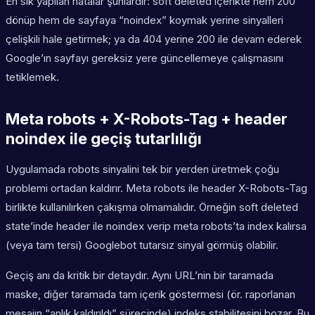
En sık yapılan hatalar şunlardır: soft deleted içerikte hem 200
dönüp hem de sayfaya “noindex” koymak yerine sinyalleri
çelişkili hale getirmek; ya da 404 yerine 200 ile devam ederek
Google’ın sayfayı gereksiz yere güncellemeye çalışmasını
tetiklemek.
Meta robots + X-Robots-Tag + header
noindex ile geçiş tutarlılığı
Uygulamada robots sinyalini tek bir yerden üretmek çoğu
problemi ortadan kaldırır. Meta robots ile header X-Robots-Tag
birlikte kullanılırken çakışma olmamalıdır. Örneğin soft deleted
state’inde header ile noindex verip meta robots’ta index kalırsa
(veya tam tersi) Googlebot tutarsız sinyal görmüş olabilir.
Geçiş anı da kritik bir detaydır. Aynı URL’nin bir taramada
maske, diğer taramada tam içerik göstermesi (ör. raporlanan
mesajın “anlık kaldırıldı” sürecinde) indeks stabilitesini bozar. Bu