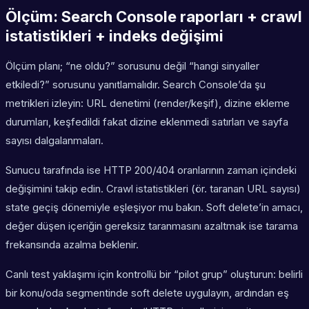
Ölçüm: Search Console raporları + crawl
istatistikleri + indeks değişimi
Ölçüm planı; “ne oldu?” sorusunu değil “hangi sinyaller
etkiledi?” sorusunu yanıtlamalıdır. Search Console’da şu
metrikleri izleyin: URL denetimi (render/keşif), dizine ekleme
durumları, keşfedildi fakat dizine eklenmedi satırları ve sayfa
sayısı dalgalanmaları.
Sunucu tarafında ise HTTP 200/404 oranlarının zaman içindeki
değişimini takip edin. Crawl istatistikleri (ör. taranan URL sayısı)
state geçiş dönemiyle eşleşiyor mu bakın. Soft delete’in amacı,
değer düşen içeriğin gereksiz taranmasını azaltmak ise tarama
frekansında azalma beklenir.
Canlı test yaklaşımı için kontrollü bir “pilot grup” oluşturun: belirli
bir konu/oda segmentinde soft delete uygulayın, ardından eş