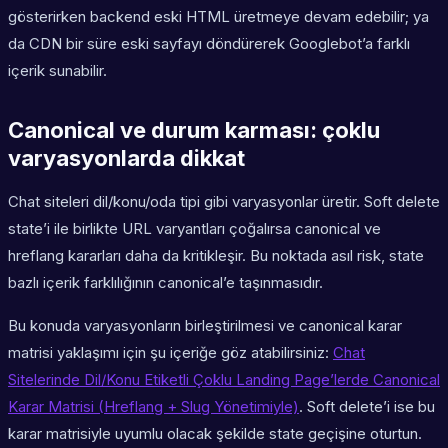
gösterirken backend eski HTML üretmeye devam edebilir; ya
da CDN bir süre eski sayfayı döndürerek Googlebot’a farklı
içerik sunabilir.
Canonical ve durum karması: çoklu
varyasyonlarda dikkat
Chat siteleri dil/konu/oda tipi gibi varyasyonlar üretir. Soft delete
state’i ile birlikte URL varyantları çoğalırsa canonical ve
hreflang kararları daha da kritikleşir. Bu noktada asıl risk, state
bazlı içerik farklılığının canonical’e taşınmasıdır.
Bu konuda varyasyonların birleştirilmesi ve canonical karar
matrisi yaklaşımı için şu içeriğe göz atabilirsiniz:
Chat
Sitelerinde Dil/Konu Etiketli Çoklu Landing Page’lerde Canonical
Karar Matrisi (Hreflang + Slug Yönetimiyle)
. Soft delete’i ise bu
karar matrisiyle uyumlu olacak şekilde state geçişine oturtun.