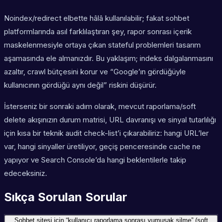
Noindex/redirect elbette hâlâ kullanılabilir; fakat sohbet
platformlarında asıl farklılaştıran şey, rapor sonrası içerik
maskelenmesiyle ortaya çıkan stateful problemleri tasarım
aşamasında ele almanızdır. Bu yaklaşım; indeks dalgalanmasını
azaltır, crawl bütçesini korur ve “Google’ın gördüğüyle
kullanıcının gördüğü aynı değil” riskini düşürür.
İsterseniz bir sonraki adım olarak, mevcut raporlama/soft
delete akışınızın durum matrisi, URL davranışı ve sinyal tutarlılığı
için kısa bir teknik audit check-list’i çıkarabiliriz: hangi URL’ler
var, hangi sinyaller üretiliyor, geçiş penceresinde cache ne
yapıyor ve Search Console’da hangi beklentilerle takip
edeceksiniz.
Sıkça Sorulan Sorular
Sohbet sitesi için “kullanıcı raporlama sonrası yumuşak silme” (soft