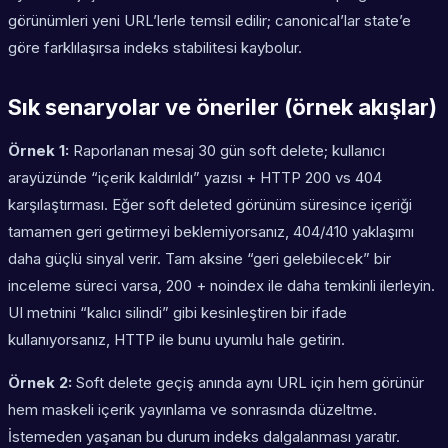
görünümleri yeni URL’lerle temsil edilir; canonical’lar state’e
göre farklılaşırsa indeks stabilitesi kaybolur.
Sık senaryolar ve öneriler (örnek akışlar)
Örnek 1:
Raporlanan mesaj 30 gün soft delete; kullanıcı
arayüzünde “içerik kaldırıldı” yazısı + HTTP 200 vs 404
karşılaştırması. Eğer soft deleted görünüm süresince içeriği
tamamen geri getirmeyi beklemiyorsanız, 404/410 yaklaşımı
daha güçlü sinyal verir. Tam aksine “geri gelebilecek” bir
inceleme süreci varsa, 200 + noindex ile daha temkinli ilerleyin.
UI metnini “kalıcı silindi” gibi kesinleştiren bir ifade
kullanıyorsanız, HTTP ile bunu uyumlu hale getirin.
Örnek 2:
Soft delete geçiş anında aynı URL için hem görünür
hem maskeli içerik yayınlama ve sonrasında düzeltme.
İstemeden yaşanan bu durum indeks dalgalanması yaratır.