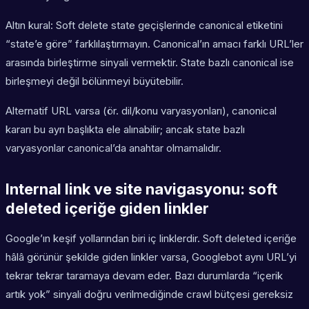
Altın kural: Soft delete state geçişlerinde canonical etiketini
“state’e göre” farklılaştırmayın. Canonical’ın amacı farklı URL’ler
arasında birleştirme sinyali vermektir. State bazlı canonical ise
birleşmeyi değil bölünmeyi büyütebilir.
Alternatif URL varsa (ör. dil/konu varyasyonları), canonical
kararı bu ayrı başlıkta ele alınabilir; ancak state bazlı
varyasyonlar canonical’da anahtar olmamalıdır.
Internal link ve site navigasyonu: soft
deleted içeriğe giden linkler
Google’ın keşif yollarından biri iç linklerdir. Soft deleted içeriğe
hâlâ görünür şekilde giden linkler varsa, Googlebot aynı URL’yi
tekrar tekrar taramaya devam eder. Bazı durumlarda “içerik
artık yok” sinyali doğru verilmediğinde crawl bütçesi gereksiz