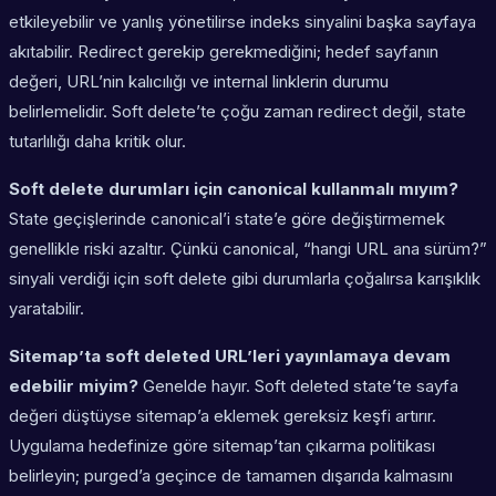
etkileyebilir ve yanlış yönetilirse indeks sinyalini başka sayfaya
akıtabilir. Redirect gerekip gerekmediğini; hedef sayfanın
değeri, URL’nin kalıcılığı ve internal linklerin durumu
belirlemelidir. Soft delete’te çoğu zaman redirect değil, state
tutarlılığı daha kritik olur.
Soft delete durumları için canonical kullanmalı mıyım?
State geçişlerinde canonical’i state’e göre değiştirmemek
genellikle riski azaltır. Çünkü canonical, “hangi URL ana sürüm?”
sinyali verdiği için soft delete gibi durumlarla çoğalırsa karışıklık
yaratabilir.
Sitemap’ta soft deleted URL’leri yayınlamaya devam
edebilir miyim?
Genelde hayır. Soft deleted state’te sayfa
değeri düştüyse sitemap’a eklemek gereksiz keşfi artırır.
Uygulama hedefinize göre sitemap’tan çıkarma politikası
belirleyin; purged’a geçince de tamamen dışarıda kalmasını