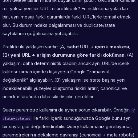
Soft delete tasarımında ilk büyük karar şudur: URL sabit kalacak
mı, yoksa yeni bir URL mi üretilecek? En riskli senaryolardan
biri, aynı mesajı farklı durumlarda farklı URL’lerle temsil etmek
olur. Bu durum indeks dalgalanması ve duplicate/state
sayfalarının çoğalmasına yol açabilir.
Pratikte iki yaklaşım vardır: (A)
sabit URL + içerik maskesi
,
(B)
yeni URL + erişim durumuna göre farklı doküman
. (A)
yaklaşımı daha deterministik olabilir; ancak aynı URL’de içerik
kalitesi zaman içinde düşüyorsa Google “zamansal
değişkenlik” algılayabilir. (B) yaklaşımı ise state başına yeni
indekslenebilir yüzeyler oluşturma riskini artırır; canonical ve
noindex tarafında daha sıkı disiplin gerektirir.
Query parametre kullanımı da ayrıca sorun çıkarabilir. Örneğin
?
ile farklı içerik sunduğunuzda Google bunu ayrı
state=deleted
bir sayfa gibi değerlendirebilir. Query kullanmanız gerekiyorsa,
parametrelerin indeksleme davranışı (canonical + meta robots)