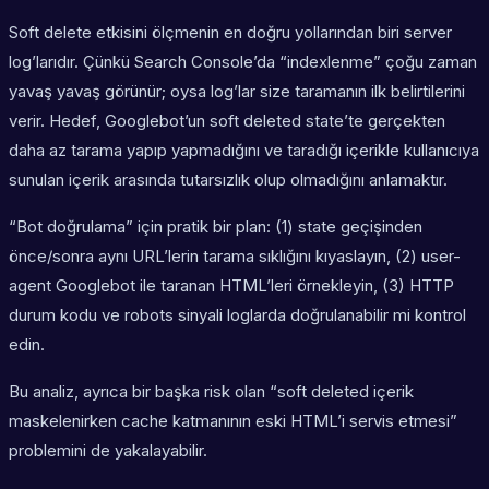
Soft delete etkisini ölçmenin en doğru yollarından biri server
log’larıdır. Çünkü Search Console’da “indexlenme” çoğu zaman
yavaş yavaş görünür; oysa log’lar size taramanın ilk belirtilerini
verir. Hedef, Googlebot’un soft deleted state’te gerçekten
daha az tarama yapıp yapmadığını ve taradığı içerikle kullanıcıya
sunulan içerik arasında tutarsızlık olup olmadığını anlamaktır.
“Bot doğrulama” için pratik bir plan: (1) state geçişinden
önce/sonra aynı URL’lerin tarama sıklığını kıyaslayın, (2) user-
agent Googlebot ile taranan HTML’leri örnekleyin, (3) HTTP
durum kodu ve robots sinyali loglarda doğrulanabilir mi kontrol
edin.
Bu analiz, ayrıca bir başka risk olan “soft deleted içerik
maskelenirken cache katmanının eski HTML’i servis etmesi”
problemini de yakalayabilir.