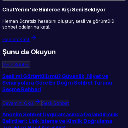
ChatYerim'de Binlerce Kişi Seni Bekliyor
Hemen ücretsiz hesabını oluştur, sesli ve görüntülü
sohbet odalarına katıl.
Hemen Katıl
Şunu da Okuyun
Sesli Sohbet
Sesli mi Görüntülü mü? Güvenlik, Niyet ve
Senaryolara Göre En Doğru Sohbet Türünü
Seçme Rehberi
Devamını Oku
Sesli Sohbet
Anonim Sohbet Uygulamasında Dolandırıcılık
Belirtileri: Link İsteme ve Kimlik Doğrulama
Tuzakları Nasıl Anlaşılır?