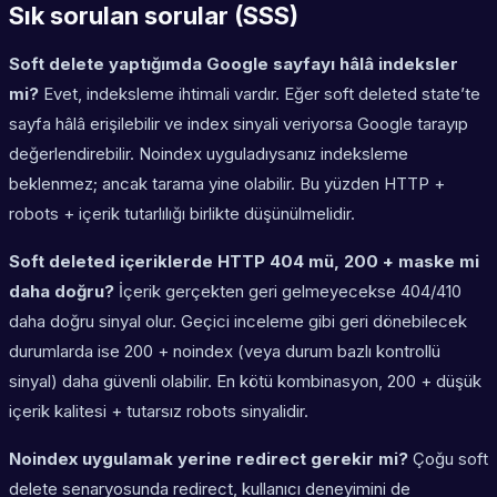
Sık sorulan sorular (SSS)
Soft delete yaptığımda Google sayfayı hâlâ indeksler
mi?
Evet, indeksleme ihtimali vardır. Eğer soft deleted state’te
sayfa hâlâ erişilebilir ve index sinyali veriyorsa Google tarayıp
değerlendirebilir. Noindex uyguladıysanız indeksleme
beklenmez; ancak tarama yine olabilir. Bu yüzden HTTP +
robots + içerik tutarlılığı birlikte düşünülmelidir.
Soft deleted içeriklerde HTTP 404 mü, 200 + maske mi
daha doğru?
İçerik gerçekten geri gelmeyecekse 404/410
daha doğru sinyal olur. Geçici inceleme gibi geri dönebilecek
durumlarda ise 200 + noindex (veya durum bazlı kontrollü
sinyal) daha güvenli olabilir. En kötü kombinasyon, 200 + düşük
içerik kalitesi + tutarsız robots sinyalidir.
Noindex uygulamak yerine redirect gerekir mi?
Çoğu soft
delete senaryosunda redirect, kullanıcı deneyimini de