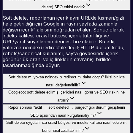
delete) SEO etkisi nedir?
Soft delete, raporlanan içerik aynı URL’de kısmen/gizli
hale getirildiği için Google’ın “aynı sayfada zamanla
değişen içerik” algısını doğrudan etkiler. Sonuç olarak
indeks kalitesi, crawl bütçesi, içerik tutarlılığı ve
URL/yanıt sinyallerinin dengesi bozulabilir. Bu etki,
yalnızca noindex/redirect ile değil; HTTP durum kodu,
robots/canonical kullanımı, sayfa gövdesinde içerik
görünürlük oranı ve iç linklerin davranışı birlikte
tasarlanmadığında büyür.
Soft delete mi yoksa noindex & redirect mi daha doğru? İkisi birlikte
nasıl değerlendirilir?
Googlebot soft delete edilmiş içerikleri nasıl görür ve SEO riskini ne
artırır?
Rapor sonrası “aktif → soft deleted → purged” gibi durum geçişlerini
SEO açısından nasıl kurgulamalıyım?
Soft delete uygulanınca crawl bütçesi ve indeks kalitesi nasıl etkilenir,
bunu nasıl azaltabilirim?