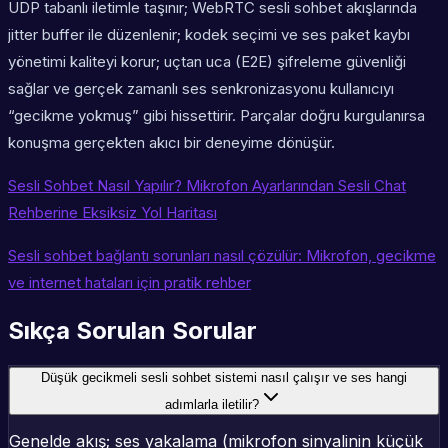
UDP tabanlı iletimle taşınır; WebRTC sesli sohbet akışlarında
jitter buffer ile düzenlenir; kodek seçimi ve ses paket kaybı
yönetimi kaliteyi korur; uçtan uca (E2E) şifreleme güvenliği
sağlar ve gerçek zamanlı ses senkronizasyonu kullanıcıyı
“gecikme yokmuş” gibi hissettirir. Parçalar doğru kurgulanırsa
konuşma gerçekten akıcı bir deneyime dönüşür.
Sesli Sohbet Nasıl Yapılır? Mikrofon Ayarlarından Sesli Chat
Rehberine Eksiksiz Yol Haritası
Sesli sohbet bağlantı sorunları nasıl çözülür: Mikrofon, gecikme
ve internet hataları için pratik rehber
Sıkça Sorulan Sorular
Düşük gecikmeli sesli sohbet sistemi nasıl çalışır ve ses hangi
adımlarla iletilir?
Genelde akış; ses yakalama (mikrofon sinyalinin küçük