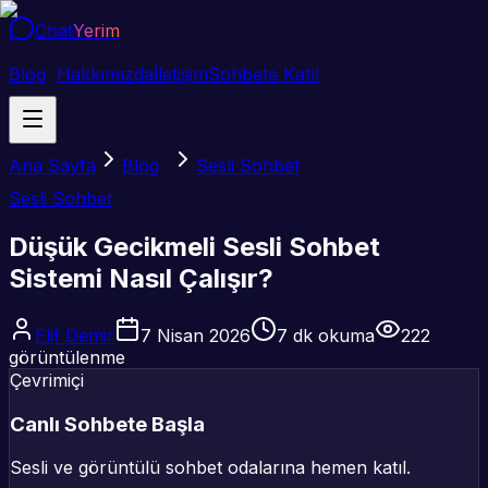
Chat
Yerim
Blog
Hakkımızda
İletişim
Sohbete Katıl
Ana Sayfa
Blog
Sesli Sohbet
Sesli Sohbet
Düşük Gecikmeli Sesli Sohbet
Sistemi Nasıl Çalışır?
Elif Demir
7 Nisan 2026
7
dk okuma
222
görüntülenme
Çevrimiçi
Canlı Sohbete Başla
Sesli ve görüntülü sohbet odalarına hemen katıl.