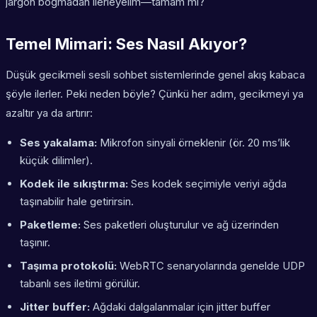
jargon boğmadan ilerleyelim—tamam mı?
Temel Mimari: Ses Nasıl Akıyor?
Düşük gecikmeli sesli sohbet sistemlerinde genel akış kabaca
şöyle ilerler. Peki neden böyle? Çünkü her adım, gecikmeyi ya
azaltır ya da artırır:
Ses yakalama:
Mikrofon sinyali örneklenir (ör. 20 ms’lik
küçük dilimler).
Kodek ile sıkıştırma:
Ses kodek seçimiyle veriyi ağda
taşınabilir hale getirirsin.
Paketleme:
Ses paketleri oluşturulur ve ağ üzerinden
taşınır.
Taşıma protokolü:
WebRTC senaryolarında genelde UDP
tabanlı ses iletimi görülür.
Jitter buffer:
Ağdaki dalgalanmalar için jitter buffer