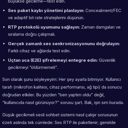
büyükse gecikme—test edin.
Ses paket kaybı yönetimi planlayın:
Concealment/FEC
ve adaptif bit rate stratejilerini düşünün.
RTP protokolü uyumunu sağlayın:
Zaman damgaları ve
sıralama doğru çalışmalı.
Gerçek zamanlı ses senkronizasyonunu doğrulayın:
Farklı cihaz ve ağlarda test edin.
Uçtan uca (E2E) şifrelemeyi entegre edin:
Güvenlik
gecikmeyi “öldürmemeli”.
Son olarak şunu söyleyeyim: Her şey ayarla bitmiyor. Kullanıcı
tarafı (mikrofon kalitesi, cihaz performansı, ağ tipi) da sonucu
doğrudan etkiler. Bu yüzden “ben yaptım oldu” değil,
“kullanıcıda nasıl görünüyor?” sorusu şart. Bak, işin sırrı burada.
Düşük gecikmeli sesli sohbet sistemi nasıl çalışır sorusunun
özeti aslında tek cümlede: Ses RTP ile paketlenir; genelde