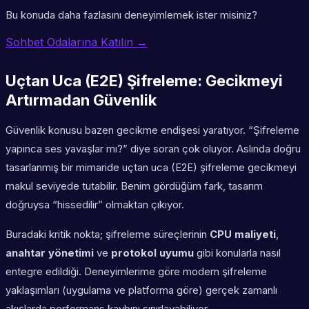
Bu konuda daha fazlasını deneyimlemek ister misiniz?
Sohbet Odalarına Katılın →
Uçtan Uca (E2E) Şifreleme: Gecikmeyi
Artırmadan Güvenlik
Güvenlik konusu bazen gecikme endişesi yaratıyor. “Şifreleme
yapınca ses yavaşlar mı?” diye soran çok oluyor. Aslında doğru
tasarlanmış bir mimaride uçtan uca (E2E) şifreleme gecikmeyi
makul seviyede tutabilir. Benim gördüğüm fark, tasarım
doğruysa “hissedilir” olmaktan çıkıyor.
Buradaki kritik nokta; şifreleme süreçlerinin
CPU maliyeti
,
anahtar yönetimi
ve
protokol uyumu
gibi konularla nasıl
entegre edildiği. Deneyimlerime göre modern şifreleme
yaklaşımları (uygulama ve platforma göre) gerçek zamanlı
akışlarda performans kaybını sınırlayabiliyor.