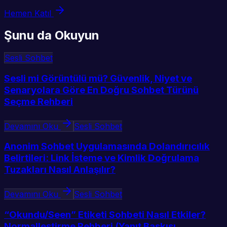
Hemen Katıl
Şunu da Okuyun
Sesli Sohbet
Sesli mi Görüntülü mü? Güvenlik, Niyet ve
Senaryolara Göre En Doğru Sohbet Türünü
Seçme Rehberi
Devamını Oku
Sesli Sohbet
Anonim Sohbet Uygulamasında Dolandırıcılık
Belirtileri: Link İsteme ve Kimlik Doğrulama
Tuzakları Nasıl Anlaşılır?
Devamını Oku
Sesli Sohbet
“Okundu/Seen” Etiketi Sohbeti Nasıl Etkiler?
Normalleştirme Rehberi (Yanıt Baskısı,