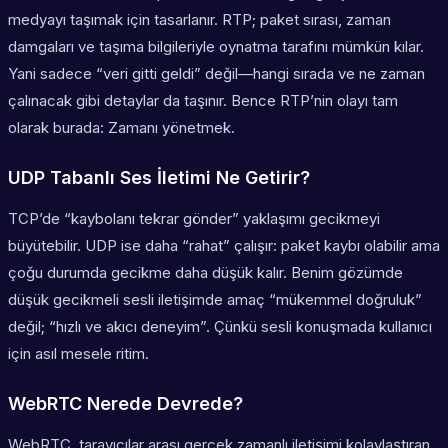
medyayı taşımak için tasarlanır. RTP; paket sırası, zaman
damgaları ve taşıma bilgileriyle oynatma tarafını mümkün kılar.
Yani sadece “veri gitti geldi” değil—
hangi sırada
ve
ne zaman
çalınacak
gibi detaylar da taşınır. Bence RTP’nin olayı tam
olarak burada: Zamanı yönetmek.
UDP Tabanlı Ses İletimi Ne Getirir?
TCP’de “kaybolanı tekrar gönder” yaklaşımı gecikmeyi
büyütebilir. UDP ise daha “rahat” çalışır: paket kaybı olabilir ama
çoğu durumda gecikme daha düşük kalır. Benim gözümde
düşük gecikmeli sesli iletişimde amaç “mükemmel doğruluk”
değil; “hızlı ve akıcı deneyim”. Çünkü sesli konuşmada kullanıcı
için asıl mesele ritim.
WebRTC Nerede Devrede?
WebRTC, tarayıcılar arası gerçek zamanlı iletişimi kolaylaştıran