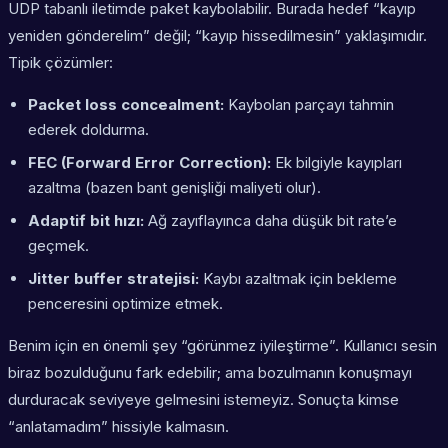
UDP tabanlı iletimde paket kaybolabilir. Burada hedef “kayıp
yeniden gönderelim” değil; “kayıp hissedilmesin” yaklaşımıdır.
Tipik çözümler:
Packet loss concealment:
Kaybolan parçayı tahmin
ederek doldurma.
FEC (Forward Error Correction):
Ek bilgiyle kayıpları
azaltma (bazen bant genişliği maliyeti olur).
Adaptif bit hızı:
Ağ zayıflayınca daha düşük bit rate’e
geçmek.
Jitter buffer stratejisi:
Kaybı azaltmak için bekleme
penceresini optimize etmek.
Benim için en önemli şey “görünmez iyileştirme”. Kullanıcı sesin
biraz bozulduğunu fark edebilir; ama
bozulmanın
konuşmayı
durduracak seviyeye gelmesini istemeyiz. Sonuçta kimse
“anlatamadım” hissiyle kalmasın.