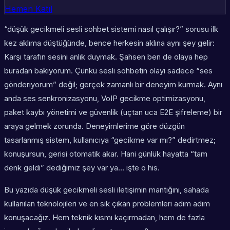
Hemen Katıl
“düşük gecikmeli sesli sohbet sistemi nasıl çalışır?” sorusu ilk
kez aklıma düştüğünde, bence herkesin aklına aynı şey gelir:
Karşı tarafın sesini
anlık
duymak. Şahsen ben de olaya hep
buradan bakıyorum. Çünkü sesli sohbetin olayı sadece “ses
gönderiyorum” değil; gerçek zamanlı bir deneyim kurmak. Aynı
anda ses senkronizasyonu, VoIP gecikme optimizasyonu,
paket kaybı yönetimi ve güvenlik (uçtan uca E2E şifreleme) bir
araya gelmek zorunda. Deneyimlerime göre düzgün
tasarlanmış sistem, kullanıcıya “gecikme var mı?” dedirtmez;
konuşursun, gerisi otomatik akar. Hani günlük hayatta “tam
denk geldi” dediğimiz şey var ya… işte o his.
Bu yazıda düşük gecikmeli sesli iletişimin mantığını, sahada
kullanılan teknolojileri ve en sık çıkan problemleri adım adım
konuşacağız. Hem teknik kısmı kaçırmadan, hem de fazla