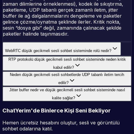
zaman dilimlerine örneklenmesi), kodek ile sıkıştırma,
paketleme, UDP tabanlı gerçek zamanlı iletim, jitter
buffer ile ağ dalgalanmalarını dengeleme ve paketler
gelince çözme/oynatma şeklinde ilerler. Kritik nokta,
sesin “dosya gibi” değil, zamanında çalınacak şekilde
paketler halinde taşınmasıdır.
WebRTC düşük gecikmeli sesli sohbet sisteminde rolü nedir?
RTP protokolü düşük gecikmeli sesli sohbet sisteminde neden kritik
kabul edilir?
Neden düşük gecikmeli sesli sohbetlerde UDP tabanlı iletim tercih
edilir?
Jitter buffer nedir ve düşük gecikmeli sesli sohbet sisteminde nasıl
kalite sağlar?
ChatYerim'de Binlerce Kişi Seni Bekliyor
Hemen ücretsiz hesabını oluştur, sesli ve görüntülü
sohbet odalarına katıl.