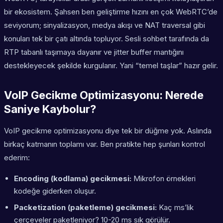
bir ekosistem. Şahsen ben geliştirme hızını en çok WebRTC’de
seviyorum; sinyalizasyon, medya akışı ve NAT traversal gibi
konuları tek bir çatı altında topluyor. Sesli sohbet tarafında da
RTP tabanlı taşımaya dayanır ve jitter buffer mantığını
destekleyecek şekilde kurgulanır. Yani “temel taşlar” hazır gelir.
VoIP Gecikme Optimizasyonu: Nerede
Saniye Kaybolur?
VoIP gecikme optimizasyonu diye tek bir düğme yok. Aslında
birkaç katmanın toplamı var. Ben pratikte hep şunları kontrol
ederim:
Encoding (kodlama) gecikmesi:
Mikrofon örnekleri
kodeğe giderken oluşur.
Packetization (paketleme) gecikmesi:
Kaç ms’lik
çerçeveler paketleniyor? 10-20 ms sık görülür.