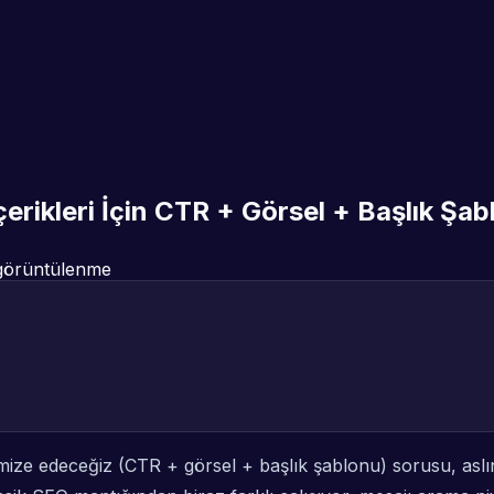
rikleri İçin CTR + Görsel + Başlık Şabl
örüntülenme
timize edeceğiz (CTR + görsel + başlık şablonu) sorusu, aslın