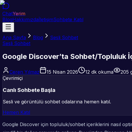
Chat
Yerim
Blog
Hakkımızda
İletişim
Sohbete Katıl
Ana Sayfa
Blog
Sesli Sohbet
Sesli Sohbet
Google Discover’ta Sohbet/Topluluk İçe
Ceren Yılmaz
15 Nisan 2026
12
dk okuma
205
g
Çevrimiçi
Canlı Sohbete Başla
Sesli ve görüntülü sohbet odalarına hemen katıl.
Hemen Katıl
Google Discover için topluluk/sohbet içeriklerini nasıl op