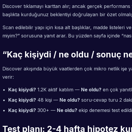
Discover tıklamayı karttan alır; ancak gerçek performans t
başlıkta kurduğunuz beklentiyi doğrulayan bir özet olmalı;
Scan edilebilir yapı için kısa alt başlıklar, madde listeleri
miyim?” sorusuna yanıt arar. Bu yüzden sayfa içinde “nasıl 
“Kaç kişiydi / ne oldu / sonuç 
Discover akışında büyük vaatlerden çok mikro netlik işe yara
verir:
Kaç kişiydi?
1.2K aktif katılım —
Ne oldu?
en çok yanıt
Kaç kişiydi?
48 kişi —
Ne oldu?
soru-cevap turu 2 dak
Kaç kişiydi?
300+ —
Ne oldu?
ekip denemesi test edil
Test planı: 2-4 hafta hipotez ku