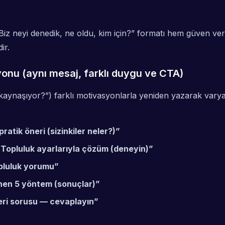
Biz neyi denedik, ne oldu, kim için?” formatı hem güven ver
ir.
syonu (aynı mesaj, farklı duygu ve CTA)
zlı kaynaşıyor?”) farklı motivasyonlarla yeniden yazarak va
atik öneri (sizinkiler neler?)”
 Topluluk ayarlarıyla çözüm (deneyin)”
topluluk yorumu”
nen 5 yöntem (sonuçlar)”
kleri sorusu — cevaplayın”