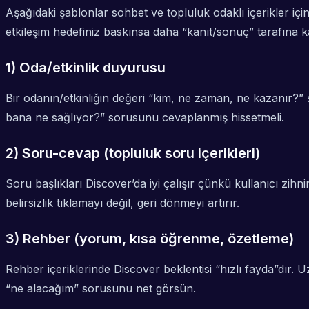
Aşağıdaki şablonlar sohbet ve topluluk odaklı içerikler içi
etkileşim hedefiniz baskınsa daha “kanıt/sonuç” tarafına k
1) Oda/etkinlik duyurusu
Bir odanın/etkinliğin değeri “kim, ne zaman, ne kazanır?” 
bana ne sağlıyor?” sorusunu cevaplanmış hissetmeli.
2) Soru-cevap (topluluk soru içerikleri)
Soru başlıkları Discover’da iyi çalışır çünkü kullanıcı zih
belirsizlik tıklamayı değil, geri dönmeyi artırır.
3) Rehber (yorum, kısa öğrenme, özetleme)
Rehber içeriklerinde Discover beklentisi “hızlı fayda”dır.
“ne alacağım” sorusunu net görsün.