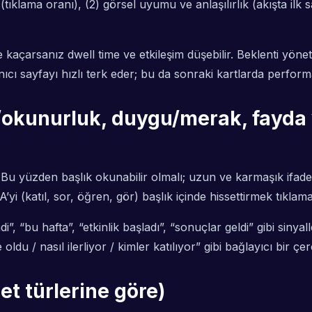
ıklama oranı), (2) görsel uyumu ve anlaşılırlık (akışta ilk
’e kaçarsanız dwell time ve etkileşim düşebilir. Beklenti yöne
ıcı sayfayı hızlı terk eder; bu da sonraki kartlarda performa
/okunurluk, duygu/merak, fayda
r. Bu yüzden başlık okunabilir olmalı; uzun ve karmaşık ifad
i (katıl, sor, öğren, gör) başlık içinde hissettirmek tıklamay
imdi”, “bu hafta”, “etkinlik başladı”, “sonuçlar geldi” gibi sin
u / nasıl ilerliyor / kimler katılıyor” gibi bağlayıcı bir çe
et türlerine göre)