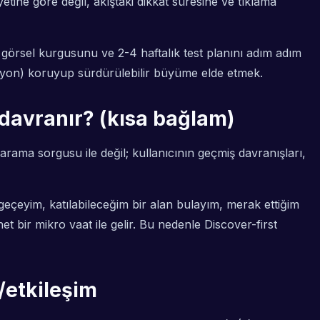
etine göre değil, akıştaki dikkat süresine ve tıklama
 görsel kurgusunu ve 2-4 haftalık test planını adım adım
siyon) koruyup sürdürülebilir büyüme elde etmek.
 davranır? (kısa bağlam)
 arama sorgusu ile değil; kullanıcının geçmiş davranışları,
 geçeyim, katılabileceğim bir alan bulayım, merak ettiğim
t bir mikro vaat ile gelir. Bu nedenle Discover-first
/etkileşim