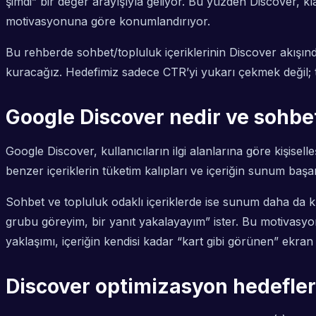
şimdi” bir değer arayışıyla geliyor. Bu yüzden Discover, kl
motivasyonuna göre konumlandırıyor.
Bu rehberde sohbet/topluluk içeriklerinin Discover akışın
kuracağız. Hedefimiz sadece CTR’yi yukarı çekmek değil; t
Google Discover nedir ve sohbet
Google Discover, kullanıcıların ilgi alanlarına göre kişisel
benzer içeriklerin tüketim kalıpları ve içeriğin sunum başarıs
Sohbet ve topluluk odaklı içeriklerde ise sunum daha da kri
grubu göreyim, bir yanıt yakalayayım” ister. Bu motivasyonu
yaklaşımı, içeriğin kendisi kadar “kart gibi görünen” ekra
Discover optimizasyon hedefler