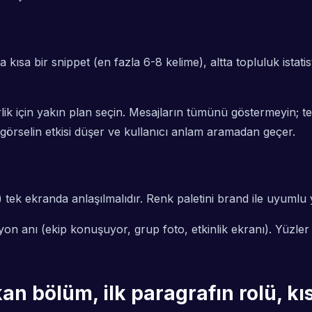
ısa bir snippet (en fazla 6-8 kelime), altta topluluk istatist
k için yakın plan seçin. Mesajların tümünü göstermeyin; te
görselin etkisi düşer ve kullanıcı anlam aramadan geçer.
ç) tek ekranda anlaşılmalıdır. Renk paletini brand ile uyum
iyon anı (ekip konuşuyor, grup foto, etkinlik ekranı). Yüzl
an bölüm, ilk paragrafın rolü, kıs