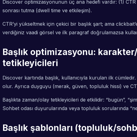
Discover optimizasyonunun üç ana hedefi vardır: (1) CTR (t
sonrası tutma (dwell time ve etkileşim).
CTR’yi yükseltmek için çekici bir başlık şart; ama clickbait
verdiğiniz vaadi görsel ve ilk paragraf doğrulamazsa kullan
Başlık optimizasyonu: karakter
tetikleyicileri
Discover kartında başlık, kullanıcıyla kurulan ilk cümledi
olur. Ayrıca duyguyu (merak, güven, topluluk hissi) ve CTA’y
Başlıkta zaman/olay tetikleyicileri de etkilidir: “bugün”, “ş
Sohbet odası duyurularında veya topluluk sorularında “ne old
Başlık şablonları (topluluk/sohb