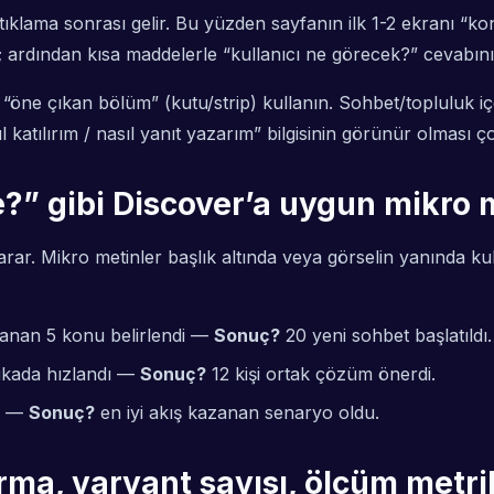
ıklama sonrası gelir. Bu yüzden sayfanın ilk 1-2 ekranı “ko
 ardından kısa maddelerle “kullanıcı ne görecek?” cevabını 
 ve “öne çıkan bölüm” (kutu/strip) kullanın. Sohbet/topluluk i
katılırım / nasıl yanıt yazarım” bilgisinin görünür olması ç
ne?” gibi Discover’a uygun mikro 
r. Mikro metinler başlık altında veya görselin yanında kullan
lanan 5 konu belirlendi —
Sonuç?
20 yeni sohbet başlatıldı.
ikada hızlandı —
Sonuç?
12 kişi ortak çözüm önerdi.
di —
Sonuç?
en iyi akış kazanan senaryo oldu.
rma, varyant sayısı, ölçüm metrik