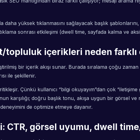
asik SEO mantığından biraz farklı çalışıyor; mesajı arama niy
da daha yüksek tıklanmasını sağlayacak başlık şablonlarını,
ıklama sonrası etkileşimi (dwell time, sayfada kalma ve ak
/topluluk içerikleri neden farklı
leştirilmiş bir içerik akışı sunar. Burada sıralama çoğu zaman
ı ile şekillenir.
tikleşir. Çünkü kullanıcı “bilgi okuyayım”dan çok “iletişime
n karşılığı; doğru başlık tonu, akışa uygun bir görsel ve ne
n deneyimini de optimize etmeye dayanır.
i: CTR, görsel uyumu, dwell time