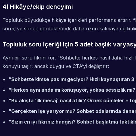
4) Hikâye/ekip deneyimi
Topluluk büyüdükçe hikâye içerikleri performans artırır. “
süreç ve sonuç gördüklerinde daha uzun kalmaya eğilimlid
Topluluk soru içeriği için 5 adet başlık varya
Aynı bir soru fikrini (ör. “Sohbette herkes nasıl daha hı
konuyu taşır; ancak duygu ve CTA’yi değiştirir:
“Sohbette kimse pas mı geçiyor? Hızlı kaynaştıran 3 pr
“Herkes aynı anda mı konuşuyor, yoksa sessizlik mi?
“Bu akışta ‘ilk mesaj’ nasıl atılır? Örnek cümleler + 
“Gerçekten işe yarıyor mu? Sohbet odalarında dene
“Sizin en iyi fikriniz hangisi? Sohbet başlatma takti