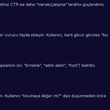
efiniz CTR ise daha “merak/çatışma” tarafını güçlendirin;
bir vurucu fayda ekleyin. Kullanıcı, kartı görür görmez “bu
amını (ör. “örnekle”, “adım adım”, “hızlı”) belirtin;
aşıyın. Kullanıcı “okumaya değer mi?” diye düşünmeden önce