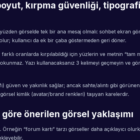
oyut, kırpma güvenliği, tipografi
Bu yüzden görselde tek bir ana mesaj olmalı: sohbet ekran görü
olur; kullanıcı da ek bir çaba göstermeden geri döner.
farklı oranlarda kırpılabildiği için yüzlerin ve metnin “tam m
ta okunmaz. Yazı kullanacaksanız 3 kelimeyi geçmeyin ve gör
 güven ve yakınlık sağlar; ancak sahte/alıntı gibi görünen gö
rsel kimlik (avatar/brand renkleri) taşıyan karelerdir.
e göre önerilen görsel yaklaşımı
ır. Örneğin “forum kartı” tarzı görseller daha açıklayıcı olu
kleyebilir.