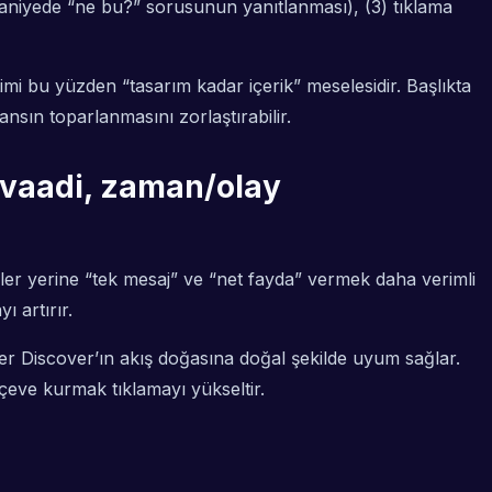
 saniyede “ne bu?” sorusunun yanıtlanması), (3) tıklama
timi bu yüzden “tasarım kadar içerik” meselesidir. Başlıkta
nsın toparlanmasını zorlaştırabilir.
 vaadi, zaman/olay
eler yerine “tek mesaj” ve “net fayda” vermek daha verimli
ı artırır.
yaller Discover’ın akış doğasına doğal şekilde uyum sağlar.
rçeve kurmak tıklamayı yükseltir.