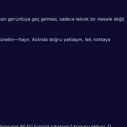
in görüntüye geç gelmesi, sadece teknik bir mesele değil;
üşünelim—hayır. Aslında doğru yaklaşım, tek noktaya
lanıcının Wi‑Fi’ı sürpriz çıkarıyor” konusu geliyor. O