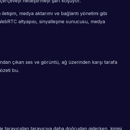
çerçeveyi
netleştirmeyi şart koşuyor.
a
iletişim
,
medya aktarımı
ve
bağlantı yönetimi
gibi
i (WebRTC altyapısı, sinyalleşme sunucusu, medya
ından çıkan ses ve görüntü, ağ üzerinden karşı tarafa
 özeti bu.
le tarayıcıdan tarayıcıya daha doğrudan giderken, kimisi