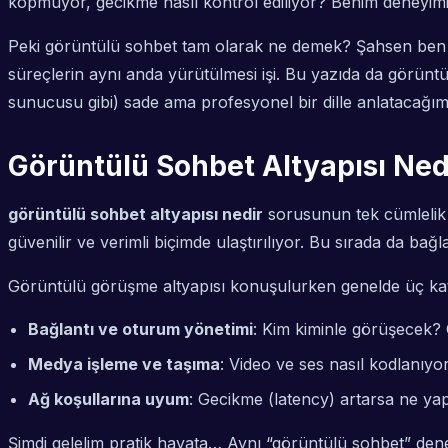
kopmuyor, gecikme nasıl kontrol ediliyor? Benim deneyi
Peki görüntülü sohbet tam olarak ne demek? Şahsen ben
süreçlerin aynı anda yürütülmesi işi. Bu yazıda da görünt
sunucusu gibi) sade ama profesyonel bir dille anlatacağım
Görüntülü Sohbet Altyapısı Ned
görüntülü sohbet altyapısı nedir
sorusunun tek cümlelik 
güvenilir ve verimli biçimde ulaştırılıyor. Bu sırada da bağ
Görüntülü görüşme altyapısı konuşulurken genelde üç kat
Bağlantı ve oturum yönetimi
: Kim kiminle görüşecek? O
Medya işleme ve taşıma
: Video ve ses nasıl kodlanıyor
Ağ koşullarına uyum
: Gecikme (latency) artarsa ne yap
Şimdi gelelim pratik hayata… Aynı “görüntülü sohbet” deney