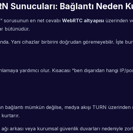
 Sunucuları: Bağlantı Neden K
r” sorusunun en net cevabı
WebRTC altyapısı
üzerinden ve
lar bütünüdür.
da. Yani cihazlar birbirini doğrudan göremeyebilir. İşte b
nlamaya yardımcı olur. Kısacası “ben dışarıdan hangi IP/p
n bağlantı mümkün değilse, medya akışı TURN üzerinden röle
kurtarır.
ket ağı arkası veya kurumsal güvenlik duvarları nedeniyle