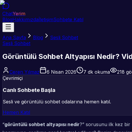
Chat
Yerim
Blog
Hakkımızda
İletişim
Sohbete Katıl
Ana Sayfa
Blog
Sesli Sohbet
Sesli Sohbet
Görüntülü Sohbet Altyapısı Nedir? V
Ceren Yılmaz
6 Nisan 2026
7
dk okuma
218
gö
Çevrimiçi
Canlı Sohbete Başla
Sesli ve görüntülü sohbet odalarına hemen katıl.
Hemen Katıl
“
görüntülü sohbet altyapısı nedir
?” sorusunu ilk kez bir