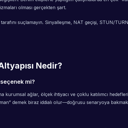
aları olması gerçekten şart.
rafını suçlamayın. Sinyalleşme, NAT geçişi, STUN/TURN rot
ltyapısı Nedir?
 seçenek mi?
kurumsal ağlar, ölçek ihtiyacı ve çoklu katılımcı hedefler
r zaman” demek biraz iddialı olur—doğrusu senaryoya bakmak