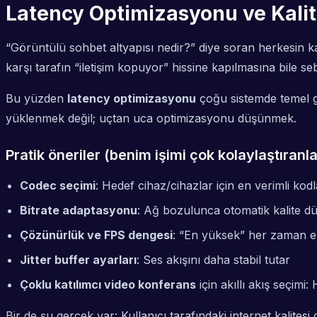
Latency Optimizasyonu ve Kalit
“Görüntülü sohbet altyapısı nedir?” diye soran herkesin 
karşı tarafın “iletişim kopuyor” hissine kapılmasına bile 
Bu yüzden
latency optimizasyonu
çoğu sistemde temel ge
yüklenmek değil; uçtan uca optimizasyonu düşünmek.
Pratik öneriler (benim işimi çok kolaylaştıranla
Codec seçimi
: Hedef cihaz/cihazlar için en verimli kod
Bitrate adaptasyonu
: Ağ bozulunca otomatik kalite 
Çözünürlük ve FPS dengesi
: “En yüksek” her zaman en 
Jitter buffer ayarları
: Ses akışını daha stabil tutar
Çoklu katılımcı video konferans
için akıllı akış seçim
Bir de şu gerçek var: Kullanıcı tarafındaki internet kalites