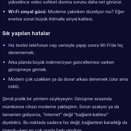
yükselince video sohbet donma sorunu daha net görünür.
Wi‑Fi sinyal gücü
: Modeme yakınken düzeliyor mu? Eğer
evetse sorun büyük ihtimalle sinyal kalitesi.
Sık yapılan hatalar
Hız testini telefonun cep verisiyle yapıp sonra Wi‑Fi’de hiç
denememek.
Arka planda büyük indirme/oyun güncellemesi varken
görüşmeye girmek.
Modem çok uzakken ya da duvar arkası denemek (olur ama
riskli).
Şimdi pratik bir yöntem söyleyeyim: Görüşme sırasında
mümkünse cihazı modeme yaklaştırın. Sorun azalıyor ya da
tamamen gidiyorsa, “internet” değil “bağlantı kalitesi”
diyebiliriz. Bu noktada sadece hız değil, bağlantının kararlılığı da
önemli—ben en çok orada farkı gördüm.