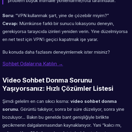
problem büyük ihtimalle yönlendirme/rota tarafındadır.
Soru:
“VPN kullanmak şart, yine de çözebilir miyim?”
Cevap:
Mümkünse farklı bir sunucu lokasyonu deneyin,
gerekiyorsa tarayıcıda izinleri yeniden verin. Yine düzelmiyorsa
en net test için VPN’i geçici kapatmak işe yarar.
Bu konuda daha fazlasını deneyimlemek ister misiniz?
Sohbet Odalarına Katılın →
Video Sohbet Donma Sorunu
Yaşıyorsanız: Hızlı Çözümler Listesi
Şimdi gelelim en can sıkıcı kısma:
video sohbet donma
sorunu
. Görüntü takılıyor, sonra bir süre düzeliyor, sonra yine
bozuluyor… Bakın bu genelde bant genişliğiyle birlikte
gecikmenin dalgalanmasından kaynaklanıyor. Yani “kalıcı mı,