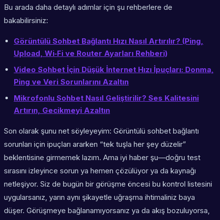
Bu arada daha detaylı adımlar için şu rehberlere de
bakabilirsiniz:
Görüntülü Sohbet Bağlantı Hızı Nasıl Artırılır? (Ping,
Upload, Wi‑Fi ve Router Ayarları Rehberi)
Video Sohbet İçin Düşük İnternet Hızı İpuçları: Donma,
Ping ve Veri Sorunlarını Azaltın
Mikrofonlu Sohbet Nasıl Geliştirilir? Ses Kalitesini
Artırın, Gecikmeyi Azaltın
Son olarak şunu net söyleyeyim: Görüntülü sohbet bağlantı
sorunları için ipuçları ararken “tek tuşla her şey düzelir”
beklentisine girmemek lazım. Ama iyi haber şu—doğru test
sırasını izleyince sorun ya hemen çözülüyor ya da kaynağı
netleşiyor. Siz de bugün bir görüşme öncesi bu kontrol listesini
uygularsanız, yarın aynı şikayetle uğraşma ihtimaliniz baya
düşer. Görüşmeye bağlanamıyorsanız ya da akış bozuluyorsa,