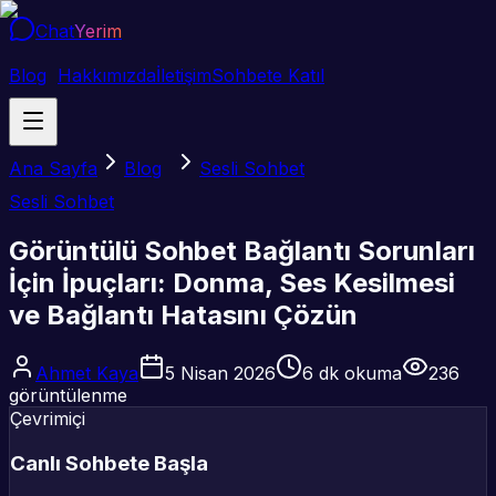
Chat
Yerim
Blog
Hakkımızda
İletişim
Sohbete Katıl
Ana Sayfa
Blog
Sesli Sohbet
Sesli Sohbet
Görüntülü Sohbet Bağlantı Sorunları
İçin İpuçları: Donma, Ses Kesilmesi
ve Bağlantı Hatasını Çözün
Ahmet Kaya
5 Nisan 2026
6
dk okuma
236
görüntülenme
Çevrimiçi
Canlı Sohbete Başla