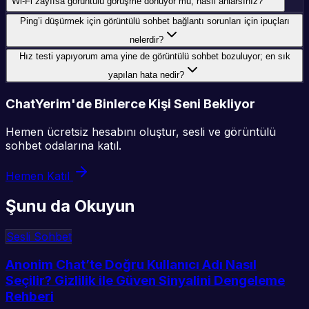
Wi‑Fi zayıfsa görüntülü görüşme donuyor mu; nasıl anlarsınız?
Ping’i düşürmek için görüntülü sohbet bağlantı sorunları için ipuçları
nelerdir?
Hız testi yapıyorum ama yine de görüntülü sohbet bozuluyor; en sık
yapılan hata nedir?
ChatYerim'de Binlerce Kişi Seni Bekliyor
Hemen ücretsiz hesabını oluştur, sesli ve görüntülü
sohbet odalarına katıl.
Hemen Katıl
Şunu da Okuyun
Sesli Sohbet
Anonim Chat’te Doğru Kullanıcı Adı Nasıl
Seçilir? Gizlilik ile Güven Sinyalini Dengeleme
Rehberi