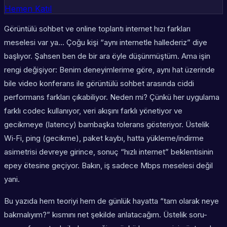
Hemen Katıl
Görüntülü sohbet ve online toplantı internet hızı farkları
meselesi var ya… Çoğu kişi “aynı internetle hallederiz” diye
başlıyor. Şahsen ben de bir ara öyle düşünmüştüm. Ama işin
rengi değişiyor: Benim deneyimlerime göre, aynı hat üzerinde
bile
video konferans
ile
görüntülü sohbet
arasında ciddi
performans farkları çıkabiliyor. Neden mi? Çünkü her uygulama
farklı codec kullanıyor, veri akışını farklı yönetiyor ve
gecikmeye (latency) bambaşka tolerans gösteriyor. Üstelik
Wi‑Fi, ping (gecikme), paket kaybı, hatta yükleme/indirme
asimetrisi devreye girince, sonuç “hızlı internet” beklentisinin
epey ötesine geçiyor. Bakın, iş sadece Mbps meselesi değil
yani.
Bu yazıda hem teoriyi hem de günlük hayatta “tam olarak neye
bakmalıyım?” kısmını net şekilde anlatacağım. Üstelik soru-