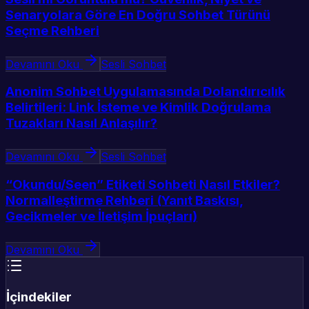
Senaryolara Göre En Doğru Sohbet Türünü
Seçme Rehberi
Devamını Oku
Sesli Sohbet
Anonim Sohbet Uygulamasında Dolandırıcılık
Belirtileri: Link İsteme ve Kimlik Doğrulama
Tuzakları Nasıl Anlaşılır?
Devamını Oku
Sesli Sohbet
“Okundu/Seen” Etiketi Sohbeti Nasıl Etkiler?
Normalleştirme Rehberi (Yanıt Baskısı,
Gecikmeler ve İletişim İpuçları)
Devamını Oku
İçindekiler