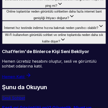
ping mi?
Online toplantılar neden görüntülü sohbetten daha fazla internet bant
genişliği ihtiyacı doğurur?
İnternet hız testinde indirme hızına bakmak neden yanıltıcı olabilir?
Wi‑Fi kullanırken görüntülü sohbet ve online toplantıda neden daha sık
kalite düşer?
ChatYerim'de Binlerce Kişi Seni Bekliyor
Hemen ücretsiz hesabını oluştur, sesli ve görüntülü
sohbet odalarına katıl.
Hemen Katıl
Şunu da Okuyun
Sesli Sohbet
Sesli mi Görüntülü mü? Güvenlik, Niyet ve