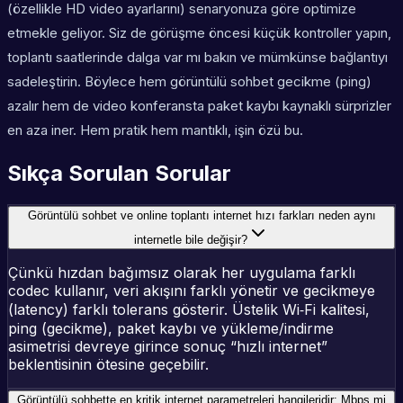
(özellikle HD video ayarlarını) senaryonuza göre optimize
etmekle geliyor. Siz de görüşme öncesi küçük kontroller yapın,
toplantı saatlerinde dalga var mı bakın ve mümkünse bağlantıyı
sadeleştirin. Böylece hem görüntülü sohbet gecikme (ping)
azalır hem de video konferansta paket kaybı kaynaklı sürprizler
en aza iner. Hem pratik hem mantıklı, işin özü bu.
Sıkça Sorulan Sorular
Görüntülü sohbet ve online toplantı internet hızı farkları neden aynı
internetle bile değişir?
Çünkü hızdan bağımsız olarak her uygulama farklı
codec kullanır, veri akışını farklı yönetir ve gecikmeye
(latency) farklı tolerans gösterir. Üstelik Wi‑Fi kalitesi,
ping (gecikme), paket kaybı ve yükleme/indirme
asimetrisi devreye girince sonuç “hızlı internet”
beklentisinin ötesine geçebilir.
Görüntülü sohbette en kritik internet parametreleri hangileridir: Mbps mi