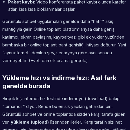
Paket kaybı:
Video konferansta paket kaybı olunca kareler
atlar; kısa kısa bloklanmalar başlar.
Görüntülü sohbet uygulamaları genelde daha “hafif” akış
mantığıyla gelir. Online toplantı platformlarıysa daha geniş
katılımcı, ekran paylaşımı, kayıt/altyazı gibi ek yükler yüzünden
bambaşka bir
online toplantı bant genişliği
ihtiyacı doğurur. Yani
“aynı internet” denilen şey, senaryoya göre aynı sonucu
vermeyebilir. (Evet, can sıkıcı ama gerçek.)
Yükleme hızı vs indirme hızı: Asıl fark
genelde burada
Birçok kişi internet hız testinde indirmeye (download) bakıp
“tamamdır” diyor. Bence bu en sık yapılan gaflardan biri.
Görüntülü sohbet ve online toplantıda sizden karşı tarafa giden
veri
yükleme (upload)
üzerinden ilerler. Karşı tarafın sizi net
görmesi için, kameradan giden video akışı yukarı doğru istikrarlı