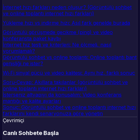
İnternet hızı farkları neden oluşur? (Görüntülü sohbet
ve online toplantı internet hızı farkları)
Yükleme hızı vs indirme hızı: Asıl fark genelde burada
Görüntülü görüşmede gecikme (ping) ve video
konferansta paket kaybı
İnternet hız testi ve kriterleri: Ne ölçmeli, nasıl
yorumlamalı?
Görüntülü sohbet vs online toplantı: Online toplantı bant
genişliği ne ister?
Wi‑Fi sinyal gücü ve video kalitesi: Aynı hız, farklı sonuç
Soru-Cevap: Akıllara takılanlar (görüntülü sohbet ve
online toplantı internet hızı farkları)
İsterseniz altyapıyı da konuşalım: Video konferans
mantığı ve kalite ayarları
Sonuç: Görüntülü sohbet ve online toplantı internet hızı
farklarını kendi senaryonuza göre yönetin
Çevrimiçi
Canlı Sohbete Başla