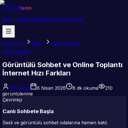
Chat
Yerim
Blog
Hakkımızda
İletişim
Sohbete Katıl
Ana Sayfa
Blog
Sesli Sohbet
Sesli Sohbet
Görüntülü Sohbet ve Online Toplantı
İnternet Hızı Farkları
Elif Demir
6 Nisan 2026
8
dk okuma
210
görüntülenme
Çevrimiçi
Canlı Sohbete Başla
Sesli ve görüntülü sohbet odalarına hemen katıl.