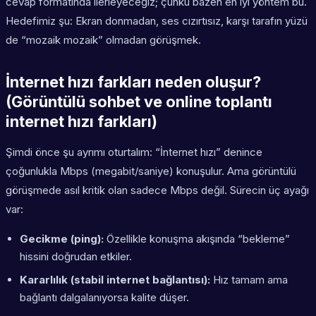
cevap formatında ilerleyeceğiz; çünkü bazen en iyi yöntem bu.
Hedefimiz şu: Ekran donmadan, ses cızırtısız, karşı tarafın yüzü
de “mozaik mozaik” olmadan görüşmek.
İnternet hızı farkları neden oluşur?
(Görüntülü sohbet ve online toplantı
internet hızı farkları)
Şimdi önce şu ayrımı oturtalım: “İnternet hızı” denince
çoğunlukla Mbps (megabit/saniye) konuşulur. Ama görüntülü
görüşmede asıl kritik olan sadece Mbps değil. Sürecin üç ayağı
var:
Gecikme (ping):
Özellikle konuşma akışında “bekleme”
hissini doğrudan etkiler.
Kararlılık (stabil internet bağlantısı):
Hız tamam ama
bağlantı dalgalanıyorsa kalite düşer.