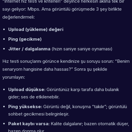
“İnternet hız testi ve kriterleri” deyince herkesin aklına tek bir
sayı geliyor: Mbps. Ama görüntülü görüşmede 3 şey birlikte
değerlendirmeli:
Upload (yükleme) değeri
Ping (gecikme)
Jitter / dalgalanma
(hızın saniye saniye oynaması)
Hız testi sonuçlarını görünce kendinize şu soruyu sorun: “Benim
senaryom hangisine daha hassas?” Sonra şu şekilde
yorumlayın:
Upload düşükse:
Görüntünüz karşı tarafa daha bulanık
gider; ses de etkilenebilir.
Ping yüksekse:
Görüntü değil, konuşma “takılır”; görüntülü
sohbet gecikmesi belirginleşir.
Paket kaybı varsa:
Kalite dalgalanır; bazen otomatik düşer,
bazen donma olur.