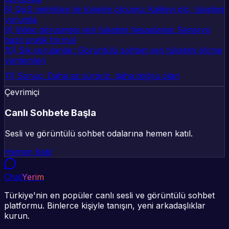
8) QoS metrikleri ile tüketim ölçümü: Kaliteyi ölç, tüketimi
yorumla
9) Video görüşmesi veri tüketimi hesaplama: Senaryo
bazlı pratik formül
10) Sık sorulanlar: Görüntülü sohbet veri tüketimi ölçme
yöntemleri
11) Sonuç: Daha az sürpriz, daha doğru plan
Çevrimiçi
Canlı Sohbete Başla
Sesli ve görüntülü sohbet odalarına hemen katıl.
Hemen Katıl
Chat
Yerim
Türkiye'nin en popüler canlı sesli ve görüntülü sohbet
platformu. Binlerce kişiyle tanışın, yeni arkadaşlıklar
kurun.