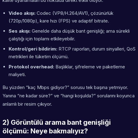
kalite uyarlamaları bu noktada direkt etkili oluyor.
Video akışı:
Codec (VP8/H.264/AV1), çözünürlük
(720p/1080p), kare hızı (FPS) ve adaptif bitrate.
Ses akışı:
Genelde daha düşük bant genişliği; ama sürekli
çalıştığı için toplamı etkileyebilir.
Kontrol/geri bildirim:
RTCP raporları, durum sinyalleri, QoS
metrikleri ile tüketim ölçümü.
Protokol overhead:
Başlıklar, şifreleme ve paketleme
maliyeti.
Bu yüzden “kaç Mbps gidiyor?” sorusu tek başına yetmiyor.
Yanına “ne kadar süre?” ve “hangi koşulda?” sorularını koyunca
anlamlı bir resim çıkıyor.
2) Görüntülü arama bant genişliği
ölçümü: Neye bakmalıyız?