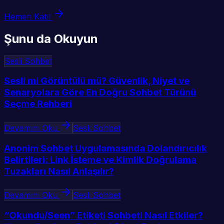
Hemen Katıl
Şunu da Okuyun
Sesli Sohbet
Sesli mi Görüntülü mü? Güvenlik, Niyet ve
Senaryolara Göre En Doğru Sohbet Türünü
Seçme Rehberi
Devamını Oku
Sesli Sohbet
Anonim Sohbet Uygulamasında Dolandırıcılık
Belirtileri: Link İsteme ve Kimlik Doğrulama
Tuzakları Nasıl Anlaşılır?
Devamını Oku
Sesli Sohbet
“Okundu/Seen” Etiketi Sohbeti Nasıl Etkiler?