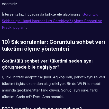
edersiniz.
İsterseniz hız ihtiyacını da birlikte ele alabilirsiniz:
Görüntülü
Sohbet için Hangi İnternet Hızı Gerekiyor? (Mbps Rehberi ve
Pratik İpuçları)
.
10) Sık sorulanlar: Görüntülü sohbet veri
tüketimi ölçme yöntemleri
Görüntülü sohbet veri tüketimi neden aynı
görüşmede bile değişiyor?
Çünkü bitrate adaptif çalışıyor. Ağ koşulları, paket kaybı ile veri
tüketimi ilişkisi üzerinden akışı etkiliyor. Bir de Wi‑Fi ile mobil
arasında gecikme/jitter farkı oluyor. Sonuç: aynı süre, farklı
tüketim. Garip mi? Evet. Ama mantıklı.
RTCP raporları yoksa ne yapmalıyım?