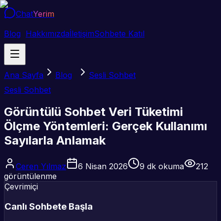
Chat
Yerim
Blog
Hakkımızda
İletişim
Sohbete Katıl
Ana Sayfa
Blog
Sesli Sohbet
Sesli Sohbet
Görüntülü Sohbet Veri Tüketimi
Ölçme Yöntemleri: Gerçek Kullanımı
Sayılarla Anlamak
Ceren Yılmaz
6 Nisan 2026
9
dk okuma
212
görüntülenme
Çevrimiçi
Canlı Sohbete Başla