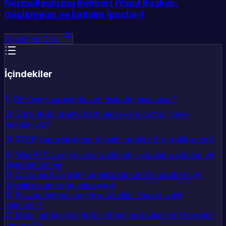
Normalleştirme Rehberi (Yanıt Baskısı,
Gecikmeler ve İletişim İpuçları)
Devamını Oku
İçindekiler
1) Görüşme sırasında veri aslında nasıl akar?
2) Görüntülü arama bant genişliği ölçümü: Neye
bakmalıyız?
3) RTCP raporlarından tüketim analizi: En pratik içgörü
4) WebRTC veri kullanımı izleme: Uygulama içinden ve
dışından ölçme
5) Wireshark ile trafik analizi: Görüntülü sohbet veri
tüketimini gerçeğe yaklaştırın
6) Bitrate değişimine göre tüketim: Neden sabit
kalmıyor?
7) Mobil ağda görüntülü sohbet veri tüketimi: Operatör
gerçekliği