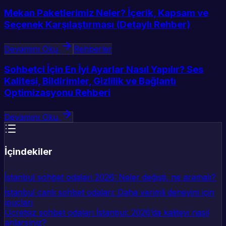
Mekan Paketlerimiz Neler? İçerik, Kapsam ve
Seçenek Karşılaştırması (Detaylı Rehber)
Devamını Oku
Rehberler
Sohbetci İçin En İyi Ayarlar Nasıl Yapılır? Ses
Kalitesi, Bildirimler, Gizlilik ve Bağlantı
Optimizasyonu Rehberi
Devamını Oku
İçindekiler
İstanbul sohbet odaları 2026: Neler değişti, ne aramalı?
İstanbul canlı sohbet odaları: Daha verimli deneyim için
ipuçları
Ücretsiz sohbet odaları İstanbul: 2026’da kaliteyi nasıl
anlarsınız?