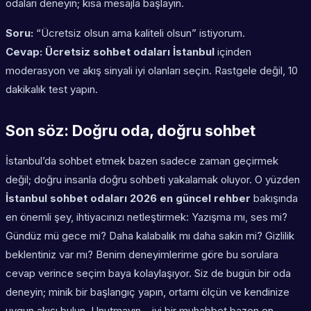
odaları deneyin; kısa mesajla başlayın.
Soru:
“Ücretsiz olsun ama kaliteli olsun” istiyorum.
Cevap:
Ücretsiz sohbet odaları İstanbul
içinden
moderasyon ve akış sinyali iyi olanları seçin. Rastgele değil, 10
dakikalık test yapın.
Son söz: Doğru oda, doğru sohbet
İstanbul’da sohbet etmek bazen sadece zaman geçirmek
değil; doğru insanla doğru sohbeti yakalamak oluyor. O yüzden
İstanbul sohbet odaları 2026 en güncel rehber
bakışında
en önemli şey, ihtiyacınızı netleştirmek: Yazışma mı, ses mi?
Gündüz mü gece mi? Daha kalabalık mı daha sakin mi? Gizlilik
beklentiniz var mı? Benim deneyimlerime göre bu sorulara
cevap verince seçim baya kolaylaşıyor. Siz de bugün bir oda
deneyin; minik bir başlangıç yapın, ortamı ölçün ve kendinize
uygun akışı bulun. Unutmayın… iyi bir muhabbet bazen en