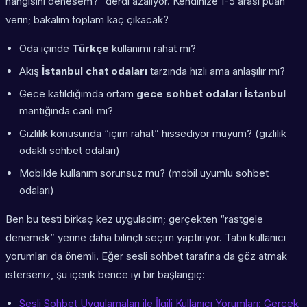
hangisini denesem?” derdi azalıyor. Kendinize 1-5 arası puan
verin; bakalım toplam kaç çıkacak?
Oda içinde
Türkçe
kullanımı rahat mı?
Akış
İstanbul chat odaları
tarzında hızlı ama anlaşılır mı?
Gece katıldığımda ortam
gece sohbet odaları İstanbul
mantığında canlı mı?
Gizlilik konusunda “içim rahat” hissediyor muyum? (gizlilik
odaklı sohbet odaları)
Mobilde kullanım sorunsuz mu? (mobil uyumlu sohbet
odaları)
Ben bu testi birkaç kez uyguladım; gerçekten “rastgele
denemek” yerine daha bilinçli seçim yaptırıyor. Tabii kullanıcı
yorumları da önemli. Eğer sesli sohbet tarafına da göz atmak
isterseniz, şu içerik bence iyi bir başlangıç:
Sesli Sohbet Uygulamaları ile İlgili Kullanıcı Yorumları: Gerçek