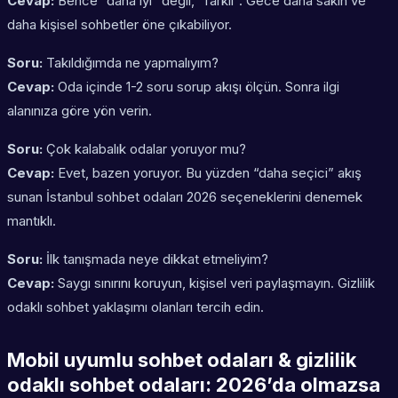
Cevap:
Bence “daha iyi” değil, “farklı”. Gece daha sakin ve
daha kişisel sohbetler öne çıkabiliyor.
Soru:
Takıldığımda ne yapmalıyım?
Cevap:
Oda içinde 1-2 soru sorup akışı ölçün. Sonra ilgi
alanınıza göre yön verin.
Soru:
Çok kalabalık odalar yoruyor mu?
Cevap:
Evet, bazen yoruyor. Bu yüzden “daha seçici” akış
sunan İstanbul sohbet odaları 2026 seçeneklerini denemek
mantıklı.
Soru:
İlk tanışmada neye dikkat etmeliyim?
Cevap:
Saygı sınırını koruyun, kişisel veri paylaşmayın. Gizlilik
odaklı sohbet yaklaşımı olanları tercih edin.
Mobil uyumlu sohbet odaları & gizlilik
odaklı sohbet odaları: 2026’da olmazsa