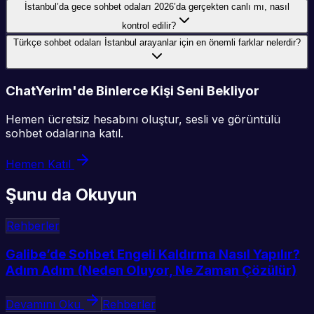
İstanbul’da gece sohbet odaları 2026’da gerçekten canlı mı, nasıl
kontrol edilir?
Türkçe sohbet odaları İstanbul arayanlar için en önemli farklar nelerdir?
ChatYerim'de Binlerce Kişi Seni Bekliyor
Hemen ücretsiz hesabını oluştur, sesli ve görüntülü
sohbet odalarına katıl.
Hemen Katıl
Şunu da Okuyun
Rehberler
Galibe’de Sohbet Engeli Kaldırma Nasıl Yapılır?
Adım Adım (Neden Oluyor, Ne Zaman Çözülür)
Devamını Oku
Rehberler