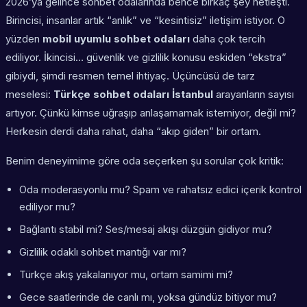
2026’ya gelince sohbet odalarında bence birkaç şey netleşti.
Birincisi, insanlar artık “anlık” ve “kesintisiz” iletişim istiyor. O
yüzden
mobil uyumlu sohbet odaları
daha çok tercih
ediliyor. İkincisi… güvenlik ve gizlilik konusu eskiden “ekstra”
gibiydi, şimdi resmen temel ihtiyaç. Üçüncüsü de tarz
meselesi:
Türkçe sohbet odaları İstanbul
arayanların sayısı
artıyor. Çünkü kimse uğraşıp anlaşamamak istemiyor, değil mi?
Herkesin derdi daha rahat, daha “akıp giden” bir ortam.
Benim deneyimime göre oda seçerken şu sorular çok kritik:
Oda moderasyonlu mu? Spam ve rahatsız edici içerik kontrol
ediliyor mu?
Bağlantı stabil mi? Ses/mesaj akışı düzgün gidiyor mu?
Gizlilik odaklı sohbet mantığı var mı?
Türkçe akış yakalanıyor mu, ortam samimi mi?
Gece saatlerinde de canlı mı, yoksa gündüz bitiyor mu?