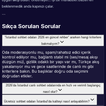
beklenmedik anda kapınızı çalar.
```
Sıkça Sorulan Sorular
“İstanbul sohbet odaları 2026 en güncel rehber” ararken hangi kriterlere
bakmalıyım?
Oda moderasyonlu mu, spam/rahatsız edici içerik
kontrol ediliyor mu, bağlantı stabil mi (ses/mesaj akışı
düzgün mü), gizlilik odaklı bir yapı var mı, Türkçe akış
yakalanıyor mu ve gece saatlerinde de canlı mı gibi
kriterlere bakın. Bu başlıklar doğru oda seçimini
doğrudan etkiler.
2026’da İstanbul canlı sohbet odalarında en hızlı ve verimli başlangıç
nasıl olur?
Ücretsiz sohbet odaları İstanbul’da kaliteyi nasıl anlayabilirim?