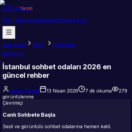
Chat
Yerim
Blog
Hakkımızda
İletişim
Sohbete Katıl
Ana Sayfa
Blog
Rehberler
Rehberler
İstanbul sohbet odaları 2026 en
güncel rehber
Ceren Yılmaz
13 Nisan 2026
7
dk okuma
279
görüntülenme
Çevrimiçi
Canlı Sohbete Başla
Sesli ve görüntülü sohbet odalarına hemen katıl.