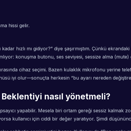
a hissi gelir.
 kadar hızlı mı gidiyor?” diye şaşırmıştım. Çünkü ekranda
amlıyor: konuşma butonu, ses seviyesi, sessize alma (mute) g
ırasında cihaz seçimi. Bazen kulaklık mikrofonu yerine tele
enüsü iyi olur—sonuçta herkesin “bu ayarı nereden değiştir
Beklentiyi nasıl yönetmeli?
sayıcı yapabilir. Mesela biri ortam gereği sessiz kalmak 
rsa kullanıcı için ciddi bir değer yaratıyor. Şimdi düşününc