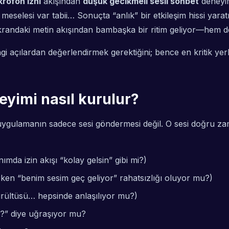
krofon izni
akışından
düşük gecikmeli sesli sohbet
deneyi
meselesi var tabii… Sonuçta “anlık” bir etkileşim hissi yar
randaki metin akışından bambaşka bir ritim geliyor—hem de
 açılardan değerlendirmek gerektiğini; bence en kritik yerle
eyimi nasıl kurulur?
ygulamanın sadece sesi göndermesi değil. O sesi
doğru za
ımda izin akışı “kolay gelsin” gibi mi?)
ken “benim sesim geç geliyor” rahatsızlığı oluyor mu?)
gürültüsü… hepsinde anlaşılıyor mu?)
?” diye uğraşıyor mu?