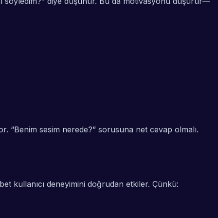
ş mı söyledim?” diye düşünür. Bu da motivasyonu düşürür—
liyor. “Benim sesim nerede?” sorusuna net cevap olmalı.
et kullanıcı deneyimini doğrudan etkiler. Çünkü: