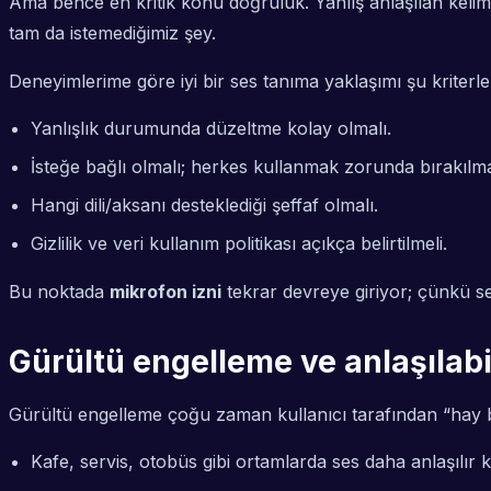
Ama bence en kritik konu doğruluk. Yanlış anlaşılan keli
tam da istemediğimiz şey.
Deneyimlerime göre iyi bir ses tanıma yaklaşımı şu kriterler
Yanlışlık durumunda düzeltme kolay olmalı.
İsteğe bağlı olmalı; herkes kullanmak zorunda bırakılm
Hangi dili/aksanı desteklediği şeffaf olmalı.
Gizlilik ve veri kullanım politikası açıkça belirtilmeli.
Bu noktada
mikrofon izni
tekrar devreye giriyor; çünkü se
Gürültü engelleme ve anlaşılabili
Gürültü engelleme çoğu zaman kullanıcı tarafından “hay b
Kafe, servis, otobüs gibi ortamlarda ses daha anlaşılır ka