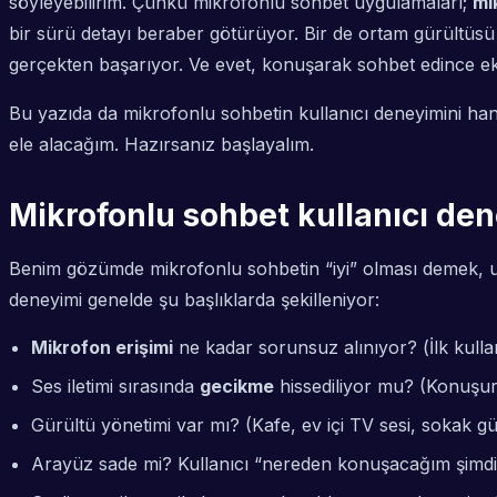
söyleyebilirim. Çünkü
mikrofonlu
sohbet uygulamaları;
mi
bir sürü detayı beraber götürüyor. Bir de ortam gürültüsü 
gerçekten başarıyor. Ve evet, konuşarak sohbet edince ek
Bu yazıda da mikrofonlu sohbetin kullanıcı deneyimini hangi
ele alacağım. Hazırsanız başlayalım.
Mikrofonlu sohbet kullanıcı den
Benim gözümde mikrofonlu sohbetin “iyi” olması demek, u
deneyimi genelde şu başlıklarda şekilleniyor:
Mikrofon erişimi
ne kadar sorunsuz alınıyor? (İlk kullan
Ses iletimi sırasında
gecikme
hissediliyor mu? (Konuşur
Gürültü yönetimi var mı? (Kafe, ev içi TV sesi, sokak 
Arayüz sade mi? Kullanıcı “nereden konuşacağım şimdi