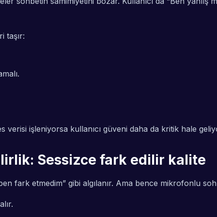
meler sohbetin samimiyetini bozar. Kullanıcı da “Ben yanlı
i taşır:
amalı.
s verisi işleniyorsa kullanıcı güveni daha da kritik hale ge
rlik: Sessizce fark edilir kalite
en fark etmedim” gibi algılanır. Ama bence mikrofonlu sohb
lır.