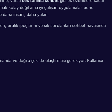
mine, varsa
ses tanıma sohbet
gibi ek özelliklere kadar
atmak kolay değil ama iyi çalışan uygulamalar bunu
 daha insani, daha yakın.
ri, pratik ipuçlarını ve sık sorulanları sohbet havasında
manda
ve
doğru şekilde
ulaştırması gerekiyor. Kullanıcı