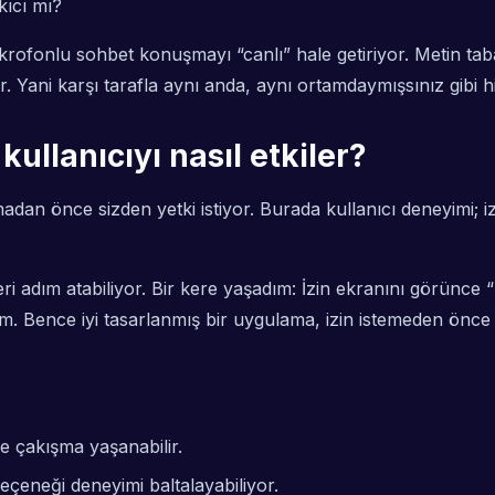
kıcı mı?
rofonlu sohbet konuşmayı “canlı” hale getiriyor. Metin t
or. Yani karşı tarafla aynı anda, aynı ortamdaymışsınız gib
kullanıcıyı nasıl etkiler?
an önce sizden yetki istiyor. Burada kullanıcı deneyimi; izi
eri adım atabiliyor. Bir kere yaşadım: İzin ekranını görünc
. Bence iyi tasarlanmış bir uygulama, izin istemeden önce k
e çakışma yaşanabilir.
çeneği deneyimi baltalayabiliyor.