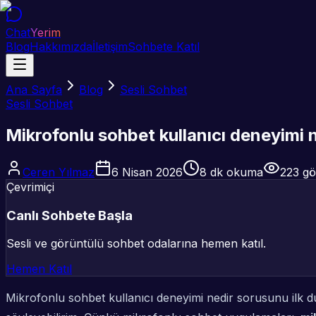
Chat
Yerim
Blog
Hakkımızda
İletişim
Sohbete Katıl
Ana Sayfa
Blog
Sesli Sohbet
Sesli Sohbet
Mikrofonlu sohbet kullanıcı deneyimi n
Ceren Yılmaz
6 Nisan 2026
8
dk okuma
223
gö
Çevrimiçi
Canlı Sohbete Başla
Sesli ve görüntülü sohbet odalarına hemen katıl.
Hemen Katıl
Mikrofonlu sohbet kullanıcı deneyimi nedir sorusunu ilk 