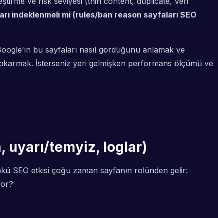
tirme ve risk seviyesi (thin content, duplicate, veri
rı indeklenmeli mi (rules/ban reason sayfaları SEO
Google’ın bu sayfaları nasıl gördüğünü anlamak ve
 çıkarmak. İsterseniz yeri gelmişken performans ölçümü ve
, uyarı/temyiz, loglar)
nkü SEO etkisi çoğu zaman sayfanın rolünden gelir:
yor?