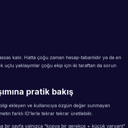
hassas kalır. Hatta çoğu zaman hesap-tabanlıdır ya da en
ek uçlu yaklaşımlar çoğu ekip için iki taraftan da sorun
şımına pratik bakış
 bilgi ekleyen ve kullanıcıya özgün değer sunmayan
n farklı ID’lerle tekrar tekrar üretilebilir.
 Ama bir sayfa yalnızca “kopya bir gerekçe + küçük varyant”