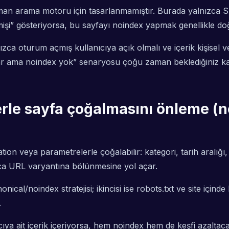
n arama motoru için tasarlanmamıştır. Burada yalnızca SEO 
mişi” gösteriyorsa, bu sayfayı noindex yapmak genellikle doğ
ca oturum açmış kullanıcıya açık olmalı ve içerik kişisel ve
ar ama noindex yok” senaryosu çoğu zaman beklediğiniz kada
lerle sayfa çoğalmasını önleme (
ion veya parametrelerle çoğalabilir: kategori, tarih aralığı
rca URL varyantına bölünmesine yol açar.
nical/noindex stratejisi; ikincisi ise robots.txt ve site içind
.
anıcıya ait içerik içeriyorsa, hem noindex hem de keşfi azalta