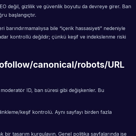
değil, gizlilik ve güvenlik boyutu da devreye girer. Ban
ru başlangıçtır.
ri barındırmamalıysa bile “içerik hassasiyeti” nedeniyle
r kontrollü değildir; çünkü keşif ve indekslenme riski
nofollow/canonical/robots/URL
, moderatör ID, ban süresi gibi değişkenler. Bu
e linkleme/keşif kontrolü. Aynı sayfayı birden fazla
cak bir tasarım kurgulayın. Genel politika sayfalarında ise