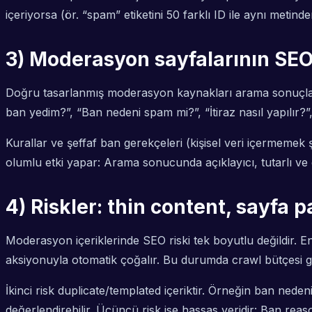
içeriyorsa (ör. “spam” etiketini 50 farklı ID ile aynı metind
3) Moderasyon sayfalarının SEO p
Doğru tasarlanmış moderasyon kaynakları arama sonuçların
ban yedim?”, “Ban nedeni spam mi?”, “İtiraz nasıl yapılır?”,
Kurallar ve şeffaf ban gerekçeleri (kişisel veri içermemek ş
olumlu etki yapar: Arama sonucunda açıklayıcı, tutarlı ve
4) Riskler: thin content, sayfa p
Moderasyon içeriklerinde SEO riski tek boyutlu değildir. E
aksiyonuyla otomatik çoğalır. Bu durumda crawl bütçesi ge
İkinci risk duplicate/templated içeriktir. Örneğin ban nede
değerlendirebilir. Üçüncü risk ise hassas veridir: Ban r