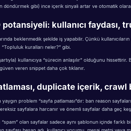
en döndürmek gibi) ince içerik sinyali artar ve otomatik olara
otansiyeli: kullanıcı faydası, tr
da beklenmedik şekilde iş yapabilir. Çünkü kullanıcıların
 “Topluluk kuralları neler?” gibi.
artıyla) kullanıcıya “sürecin anlaşılır” olduğunu hissettirir.
 güven veren snippet daha çok tıklanır.
atlaması, duplicate içerik, crawl
n yaygın problem “sayfa patlaması”dır: ban reason sayfaları 
reksiz sayfalara harcanır ve önemli sayfalar daha geç keşfe
ni “spam” olan sayfalar sadece aynı şablonun içinde farklı b
eason sayfası hesap adı, kullanıcı yorumu, mesaj metni vey