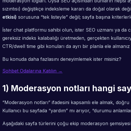
moderasyon logları. Oysa SEO açısından bunların hepsi aynı n
sızıntısı) değiştikçe indeksleme kararı da doğal olarak değ
etkisi)
sorusuna “tek listeyle” değil; sayfa başına kriterler
İster chat platformu sahibi olun, ister SEO uzmanı ya da
gereksiz indeks kalabalığı üretmeden, gerçekten kullanıc
CTR/dwell time gibi konuları da ayrı bir planla ele almanız 
Bu konuda daha fazlasını deneyimlemek ister misiniz?
Sohbet Odalarına Katılın →
1) Moderasyon notları hangi sayf
“Moderasyon notları” ifadesini kapsamlı ele almak, doğru
Kullanıcı bu sayfada “yardım” mı arıyor, “durumu anlamla
Aşağıdaki sayfa türlerini çoğu ekip moderasyon şemsiyesi 