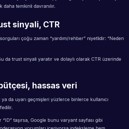
k daha temkinli davranılır.
ust sinyali, CTR
 sorguları çoğu zaman “yardım/rehber” niyetlidir: “Neden
 Bu da trust sinyali yaratır ve dolaylı olarak CTR üzerinde
 bütçesi, hassas veri
ya da uyarı geçmişleri yüzlerce binlerce kullanıcı
dilir.
ir “ID” taşırsa, Google bunu varyant sayfası gibi
a moderasyon yorumları içeriyorsa indeksleme hem