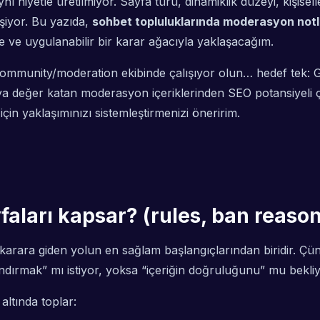
iyetle üretilmiyor. Sayfa türü, dinamiklik düzeyi, kişiselleş
işiyor. Bu yazıda,
sohbet topluluklarında moderasyon notla
le ve uygulanabilir bir karar ağacıyla yaklaşacağım.
 community/moderation ekibinde çalışıyor olun… hedef tek: 
ıya değer katan moderasyon içeriklerinden SEO potansiyeli
için yaklaşımınızı sistemleştirmenizi öneririm.
aları kapsar? (rules, ban reason
 karara giden yolun en sağlam başlangıçlarından biridir. Çü
ndırmak” mı istiyor, yoksa “içeriğin doğruluğunu” mu bekli
altında toplar: