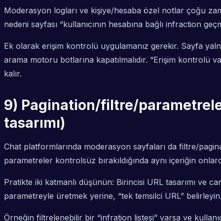
Moderasyon logları ve kişiye/hesaba özel notlar çoğu zama
nedeni sayfası “kullanıcının hesabına bağlı infraction geç
Ek olarak erişim kontrolü uygulamanız gerekir. Sayfa yalnız
arama motoru botlarına kapatılmalıdır. “Erişim kontrolü v
kalır.
9) Pagination/filtre/parametre
tasarımı)
Chat platformlarında moderasyon sayfaları da filtre/paginat
parametreler kontrolsüz bırakıldığında aynı içeriğin onla
Pratikte iki katmanlı düşünün: Birincisi URL tasarımı ve cano
parametreyle üretmek yerine, “tek temsilci URL” belirleyin
Örneğin filtrelenebilir bir “infration listesi” varsa ve kull