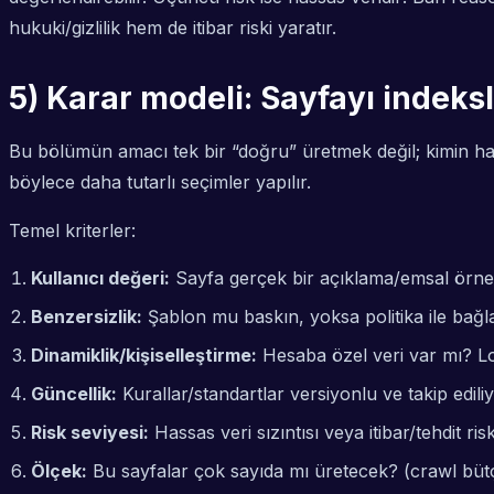
hukuki/gizlilik hem de itibar riski yaratır.
5) Karar modeli: Sayfayı indeks
Bu bölümün amacı tek bir “doğru” üretmek değil;
kimin ha
böylece daha tutarlı seçimler yapılır.
Temel kriterler:
Kullanıcı değeri:
Sayfa gerçek bir açıklama/emsal örnek
Benzersizlik:
Şablon mu baskın, yoksa politika ile bağlan
Dinamiklik/kişiselleştirme:
Hesaba özel veri var mı? L
Güncellik:
Kurallar/standartlar versiyonlu ve takip edil
Risk seviyesi:
Hassas veri sızıntısı veya itibar/tehdit ris
Ölçek:
Bu sayfalar çok sayıda mı üretecek? (crawl bütçe