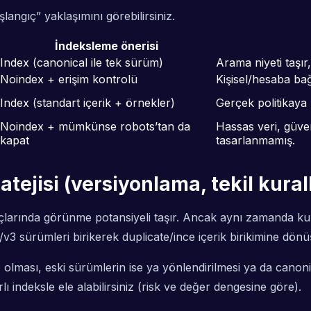
langıç” yaklaşımını görebilirsiniz.
İndeksleme önerisi
Index (canonical ile tek sürüm)
Arama niyeti taşır
Noindex + erişim kontrolü
Kişisel/hesaba bağl
Index (standart içerik + örnekler)
Gerçek politikaya
Noindex + mümkünse robots’tan da
Hassas veri, güven
kapat
tasarlanmamış.
ratejisi (versiyonlama, tekil kural
çlarında görünme potansiyeli taşır. Ancak aynı zamanda ku
/v3 sürümleri birikerek duplicate/ince içerik birikimine dönüş
olması, eski sürümlerin ise ya yönlendirilmesi ya da canon
lı indeksle ele alabilirsiniz (risk ve değer dengesine göre).