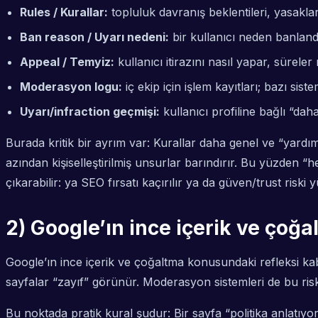
Rules / Kurallar:
topluluk davranış beklentileri, yasaklar, 
Ban reason / Uyarı nedeni:
bir kullanıcı neden banland
Appeal / Temyiz:
kullanıcı itirazını nasıl yapar, süreler 
Moderasyon logu:
iç ekip için işlem kayıtları; bazı sist
Uyarı/infraction geçmişi:
kullanıcı profiline bağlı “dah
Burada kritik bir ayrım var: Kurallar daha genel ve “yard
azından kişiselleştirilmiş unsurlar barındırır. Bu yüzden “h
çıkarabilir: ya SEO fırsatı kaçırılır ya da güven/trust riski y
2) Google’ın ince içerik ve çoğ
Google’ın ince içerik ve çoğaltma konusundaki refleksi ka
sayfalar “zayıf” görünür. Moderasyon sistemleri de bu riskle
Bu noktada pratik kural şudur: Bir sayfa “politika anlatıy