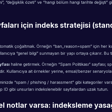
i”, “değişiklik özeti” ve “hangi bölüm hangi tarihte değişti
aları için indeks stratejisi (stan
 otomatik çoğaltmak. Örneğin “ban_reason=spam” için her 
lanıcıya “genel bilgi” sunmayan bir yapı ortaya çıkarır. Bu
yfası
haline getirmek. Örneğin “Spam Politikası” sayfası; sp
dir. Kullanıcıya ait örnekler yerine, emsal/benzer senaryol
minizde “spam / phishing / harassment” gibi kategoriler varsa
ap ID gibi unsurları indekslenebilir sayfalardan uzak tutun.
l notlar varsa: indeksleme yasağı