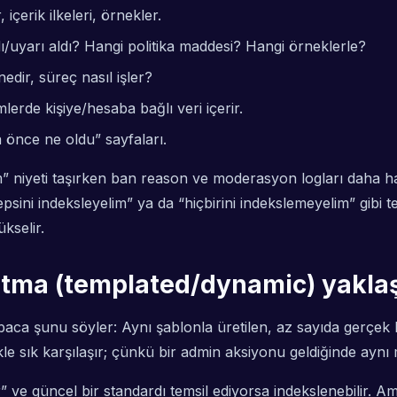
içerik ilkeleri, örnekler.
ı/uyarı aldı? Hangi politika maddesi? Hangi örneklerle?
nedir, süreç nasıl işler?
emlerde kişiye/hesaba bağlı veri içerir.
a önce ne oldu” sayfaları.
ım” niyeti taşırken ban reason ve moderasyon logları daha 
epsini indeksleyelim” ya da “hiçbirini indekslemeyelim” gibi t
ükselir.
altma (templated/dynamic) yakla
baca şunu söyler: Aynı şablonla üretilen, az sayıda gerçek
 sık karşılaşır; çünkü bir admin aksiyonu geldiğinde aynı meti
or” ve güncel bir standardı temsil ediyorsa indekslenebilir.