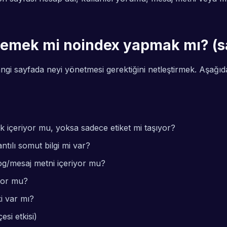
lemek mi noindex yapmak mı? (sa
ngi sayfada neyi yönetmesi gerektiğini
netleştirmek. Aşağıda
 içeriyor mu, yoksa sadece etiket mi taşıyor?
tılı somut bilgi mi var?
og/mesaj metni içeriyor mu?
iyor mu?
ki var mı?
si etkisi)