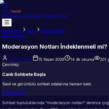
Chat
Yerim
Blog
Hakkımızda
İletişim
Sohbete Katıl
Ana Sayfa
Blog
Sesli Sohbet
Sesli Sohbet
Moderasyon Notları İndeklenmeli mi? 
Ceren Yılmaz
15 Nisan 2026
14
dk okuma
201
g
Çevrimiçi
Canlı Sohbete Başla
Sesli ve görüntülü sohbet odalarına hemen katıl.
Hemen Katıl
Sohbet topluluklarında “moderasyon notları” denince çoğu e