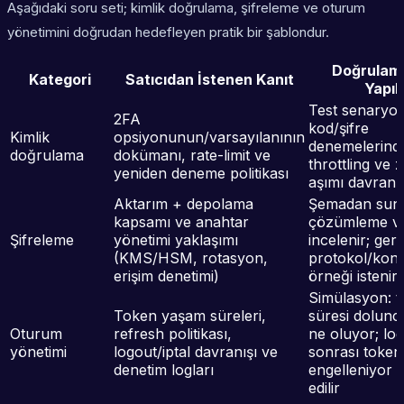
Aşağıdaki soru seti; kimlik doğrulama, şifreleme ve oturum
yönetimini doğrudan hedefleyen pratik bir şablondur.
Doğrulama
Kategori
Satıcıdan İstenen Kanıt
Yapılı
Test senaryos
2FA
kod/şifre
Kimlik
opsiyonunun/varsayılanının
denemelerind
doğrulama
dokümanı, rate-limit ve
throttling ve
yeniden deneme politikası
aşımı davranış
Aktarım + depolama
Şemadan sun
kapsamı ve anahtar
çözümleme va
Şifreleme
yönetimi yaklaşımı
incelenir; ger
(KMS/HSM, rotasyon,
protokol/kon
erişim denetimi)
örneği istenir
Simülasyon: 
Token yaşam süreleri,
süresi dolunc
Oturum
refresh politikası,
ne oluyor; lo
yönetimi
logout/iptal davranışı ve
sonrası token
denetim logları
engelleniyor 
edilir