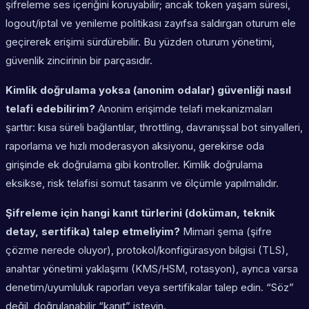
şifreleme ses içeriğini koruyabilir; ancak token yaşam süresi,
logout/iptal ve yenileme politikası zayıfsa saldırgan oturum ele
geçirerek erişimi sürdürebilir. Bu yüzden oturum yönetimi,
güvenlik zincirinin bir parçasıdır.
Kimlik doğrulama yoksa (anonim odalar) güvenliği nasıl
telafi edebilirim?
Anonim erişimde telafi mekanizmaları
şarttır: kısa süreli bağlantılar, throttling, davranışsal bot sinyalleri,
raporlama ve hızlı moderasyon aksiyonu, gerekirse oda
girişinde ek doğrulama gibi kontroller. Kimlik doğrulama
eksikse, risk telafisi somut tasarım ve ölçümle yapılmalıdır.
Şifreleme için hangi kanıt türlerini (doküman, teknik
detay, sertifika) talep etmeliyim?
Mimari şema (şifre
çözme nerede oluyor), protokol/konfigürasyon bilgisi (TLS),
anahtar yönetimi yaklaşımı (KMS/HSM, rotasyon), ayrıca varsa
denetim/uyumluluk raporları veya sertifikalar talep edin. “Söz”
değil, doğrulanabilir “kanıt” isteyin.