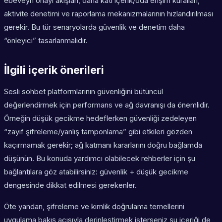
ebeveyn onayı akışları, daha katı içerik/oda erişim kuralları,
aktivite denetimi ve raporlama mekanizmalarının hızlandırılması
gerekir. Bu tür senaryolarda güvenlik ve denetim daha
“önleyici” tasarlanmalıdır.
İlgili içerik önerileri
Sesli sohbet platformlarının güvenliğini bütüncül
değerlendirmek için performans ve ağ davranışı da önemlidir.
Örneğin düşük gecikme hedeflerken güvenliği zedeleyen
“zayıf şifreleme/yanlış tamponlama” gibi etkileri gözden
kaçırmamak gerekir; ağ katmanı kararlarını doğru bağlamda
düşünün. Bu konuda yardımcı olabilecek rehberler için şu
bağlantılara göz atabilirsiniz: güvenlik + düşük gecikme
dengesinde dikkat edilmesi gerekenler.
Öte yandan, şifreleme ve kimlik doğrulama temellerini
uygulama bakış açısıyla derinleştirmek isterseniz şu içeriği de