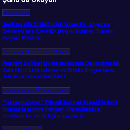
Sesli Sohbet
Sesli mi Görüntülü mü? Güvenlik, Niyet ve
Senaryolara Göre En Doğru Sohbet Türünü
Seçme Rehberi
Devamını Oku
Sesli Sohbet
Anonim Sohbet Uygulamasında Dolandırıcılık
Belirtileri: Link İsteme ve Kimlik Doğrulama
Tuzakları Nasıl Anlaşılır?
Devamını Oku
Sesli Sohbet
“Okundu/Seen” Etiketi Sohbeti Nasıl Etkiler?
Normalleştirme Rehberi (Yanıt Baskısı,
Gecikmeler ve İletişim İpuçları)
Devamını Oku