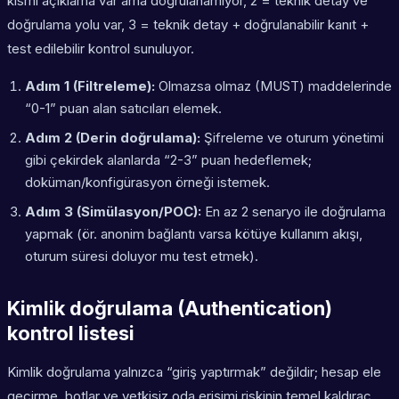
kısmi açıklama var ama doğrulanamıyor, 2 = teknik detay ve
doğrulama yolu var, 3 = teknik detay + doğrulanabilir kanıt +
test edilebilir kontrol sunuluyor.
Adım 1 (Filtreleme):
Olmazsa olmaz (MUST) maddelerinde
“0-1” puan alan satıcıları elemek.
Adım 2 (Derin doğrulama):
Şifreleme ve oturum yönetimi
gibi çekirdek alanlarda “2-3” puan hedeflemek;
doküman/konfigürasyon örneği istemek.
Adım 3 (Simülasyon/POC):
En az 2 senaryo ile doğrulama
yapmak (ör. anonim bağlantı varsa kötüye kullanım akışı,
oturum süresi doluyor mu test etmek).
Kimlik doğrulama (Authentication)
kontrol listesi
Kimlik doğrulama yalnızca “giriş yaptırmak” değildir; hesap ele
geçirme, botlar ve yetkisiz oda erişimi riskinin temel kaldıraç