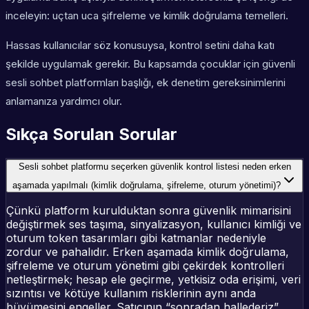
inceleyin: uçtan uca şifreleme ve kimlik doğrulama temelleri.
Hassas kullanıcılar söz konusuysa, kontrol setini daha katı
şekilde uygulamak gerekir. Bu kapsamda çocuklar için güvenli
sesli sohbet platformları başlığı, ek denetim gereksinimlerini
anlamanıza yardımcı olur.
Sıkça Sorulan Sorular
Sesli sohbet platformu seçerken güvenlik kontrol listesi neden erken
aşamada yapılmalı (kimlik doğrulama, şifreleme, oturum yönetimi)?
Çünkü platform kurulduktan sonra güvenlik mimarisini
değiştirmek ses taşıma, sinyalizasyon, kullanıcı kimliği ve
oturum token tasarımları gibi katmanlar nedeniyle
zordur ve pahalıdır. Erken aşamada kimlik doğrulama,
şifreleme ve oturum yönetimi gibi çekirdek kontrolleri
netleştirmek; hesap ele geçirme, yetkisiz oda erişimi, veri
sızıntısı ve kötüye kullanım risklerinin aynı anda
büyümesini engeller. Satıcının “sonradan hallederiz”