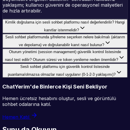
yaklaşımı; kullanıcı güvenini de operasyonel maliyetleri
de hızla artırabilir.
Kimlik doğrulama için sesli sohbet platformu nasıl değerlendirilir? Hangi
kanıtlar istenmelidir?
Sesli sohbet platformunda şifreleme seçerken nelere bakılmalı (aktarım
ve depolama) ve doğrulanabilir kanıt nasıl bulunur?
Oturum yönetimi (session management) güvenlik kontrol listesinde
nasıl test edilir? Oturum süresi ve token yenileme neden önemlidir?
Sesli sohbet platformu için güvenlik kontrol listesinde
puanlama/olmazsa olmazlar nasıl uygulanır (0-1-2-3 yaklaşımı)?
ChatYerim'de Binlerce Kişi Seni Bekliyor
Hemen ücretsiz hesabını oluştur, sesli ve görüntülü
sohbet odalarına katıl.
Hemen Katıl
Şunu da Okuyun