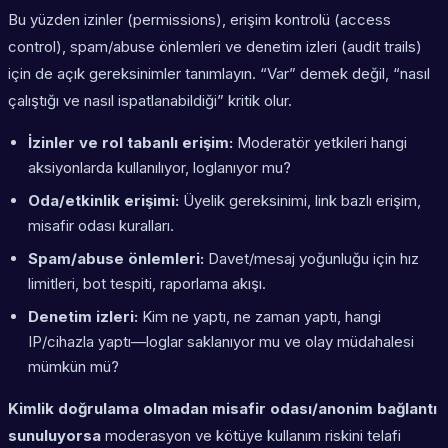
Bu yüzden izinler (permissions), erişim kontrolü (access
control), spam/abuse önlemleri ve denetim izleri (audit trails)
için de açık gereksinimler tanımlayın. “Var” demek değil, “nasıl
çalıştığı ve nasıl ispatlanabildiği” kritik olur.
İzinler ve rol tabanlı erişim:
Moderatör yetkileri hangi
aksiyonlarda kullanılıyor, loglanıyor mu?
Oda/etkinlik erişimi:
Üyelik gereksinimi, link bazlı erişim,
misafir odası kuralları.
Spam/abuse önlemleri:
Davet/mesaj yoğunluğu için hız
limitleri, bot tespiti, raporlama akışı.
Denetim izleri:
Kim ne yaptı, ne zaman yaptı, hangi
IP/cihazla yaptı—loglar saklanıyor mu ve olay müdahalesi
mümkün mü?
Kimlik doğrulama olmadan misafir odası/anonim bağlantı
sunuluyorsa
moderasyon ve kötüye kullanım riskini telafi