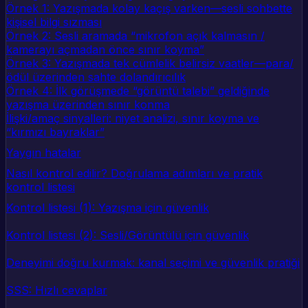
Örnek 1: Yazışmada kolay kaçış varken—sesli sohbette
kişisel bilgi sızması
Örnek 2: Sesli aramada “mikrofon açık kalmasın /
kamerayı açmadan önce sınır koyma”
Örnek 3: Yazışmada tek cümlelik belirsiz vaatler—para/
ödül üzerinden sahte dolandırıcılık
Örnek 4: İlk görüşmede “görüntü talebi” geldiğinde
yazışma üzerinden sınır konma
İlişki/amaç sinyalleri: niyet analizi, sınır koyma ve
“kırmızı bayraklar”
Yaygın hatalar
Nasıl kontrol edilir? Doğrulama adımları ve pratik
kontrol listesi
Kontrol listesi (1): Yazışma için güvenlik
Kontrol listesi (2): Sesli/Görüntülü için güvenlik
Deneyimi doğru kurmak: kanal seçimi ve güvenlik pratiği
SSS: Hızlı cevaplar