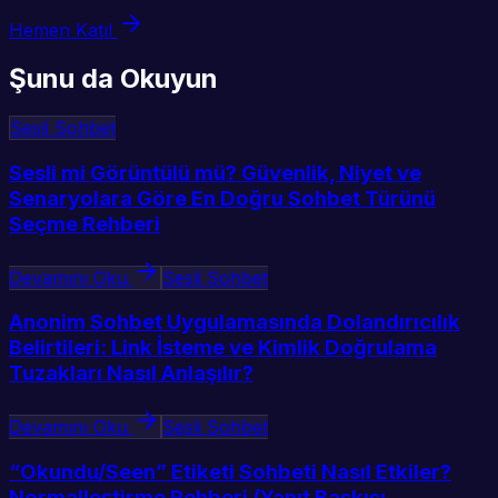
Hemen Katıl
Şunu da Okuyun
Sesli Sohbet
Sesli mi Görüntülü mü? Güvenlik, Niyet ve
Senaryolara Göre En Doğru Sohbet Türünü
Seçme Rehberi
Devamını Oku
Sesli Sohbet
Anonim Sohbet Uygulamasında Dolandırıcılık
Belirtileri: Link İsteme ve Kimlik Doğrulama
Tuzakları Nasıl Anlaşılır?
Devamını Oku
Sesli Sohbet
“Okundu/Seen” Etiketi Sohbeti Nasıl Etkiler?
Normalleştirme Rehberi (Yanıt Baskısı,