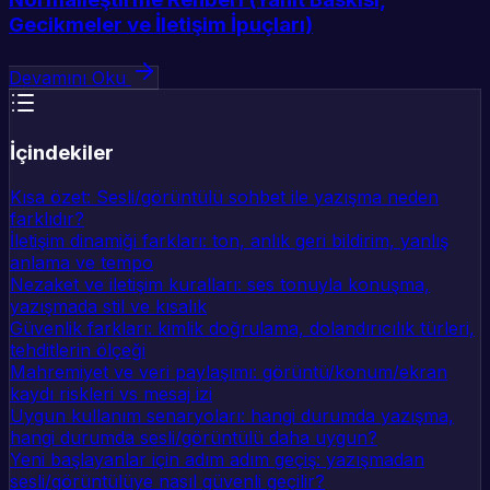
Gecikmeler ve İletişim İpuçları)
Devamını Oku
İçindekiler
Kısa özet: Sesli/görüntülü sohbet ile yazışma neden
farklıdır?
İletişim dinamiği farkları: ton, anlık geri bildirim, yanlış
anlama ve tempo
Nezaket ve iletişim kuralları: ses tonuyla konuşma,
yazışmada stil ve kısalık
Güvenlik farkları: kimlik doğrulama, dolandırıcılık türleri,
tehditlerin ölçeği
Mahremiyet ve veri paylaşımı: görüntü/konum/ekran
kaydı riskleri vs mesaj izi
Uygun kullanım senaryoları: hangi durumda yazışma,
hangi durumda sesli/görüntülü daha uygun?
Yeni başlayanlar için adım adım geçiş: yazışmadan
sesli/görüntülüye nasıl güvenli geçilir?