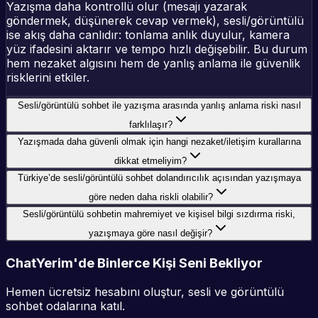
Yazışma daha kontrollü olur (mesajı yazarak
göndermek, düşünerek cevap vermek), sesli/görüntülü
ise akış daha canlıdır: tonlama anlık duyulur, kamera
yüz ifadesini aktarır ve tempo hızlı değişebilir. Bu durum
hem nezaket algısını hem de yanlış anlama ile güvenlik
risklerini etkiler.
Sesli/görüntülü sohbet ile yazışma arasında yanlış anlama riski nasıl
farklılaşır?
Yazışmada daha güvenli olmak için hangi nezaket/iletişim kurallarına
dikkat etmeliyim?
Türkiye’de sesli/görüntülü sohbet dolandırıcılık açısından yazışmaya
göre neden daha riskli olabilir?
Sesli/görüntülü sohbetin mahremiyet ve kişisel bilgi sızdırma riski,
yazışmaya göre nasıl değişir?
ChatYerim'de Binlerce Kişi Seni Bekliyor
Hemen ücretsiz hesabını oluştur, sesli ve görüntülü
sohbet odalarına katıl.