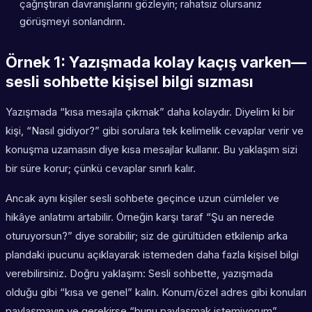
çağrıştıran davranışlarını gözleyin; rahatsız olursanız
görüşmeyi sonlandırın.
Örnek 1: Yazışmada kolay kaçış varken—
sesli sohbette kişisel bilgi sızması
Yazışmada “kısa mesajla çıkmak” daha kolaydır. Diyelim ki bir
kişi, “Nasıl gidiyor?” gibi sorulara tek kelimelik cevaplar verir ve
konuşma uzamasın diye kısa mesajlar kullanır. Bu yaklaşım sizi
bir süre korur; çünkü cevaplar sınırlı kalır.
Ancak aynı kişiler sesli sohbete geçince uzun cümleler ve
hikâye anlatımı artabilir. Örneğin karşı taraf “Şu an nerede
oturuyorsun?” diye sorabilir; siz de gürültüden etkilenip arka
plandaki ipucunu açıklayarak istemeden daha fazla kişisel bilgi
verebilirsiniz. Doğru yaklaşım: Sesli sohbette, yazışmada
olduğu gibi “kısa ve genel” kalın. Konum/özel adres gibi konuları
paylaşmayın ve gerekirse “bunu paylaşmak istemiyorum”