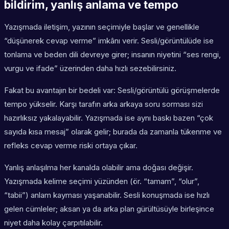
bildirim, yanlış anlama ve tempo
Yazışmada iletişim, yazının seçimiyle başlar ve genellikle
“düşünerek cevap verme” imkânı verir. Sesli/görüntülüde ise
tonlama ve beden dili devreye girer; insanın niyetini “ses rengi,
vurgu ve ifade” üzerinden daha hızlı sezebilirsiniz.
Fakat bu avantajın bir bedeli var: Sesli/görüntülü görüşmelerde
tempo yükselir. Karşı tarafın arka arkaya soru sorması sizi
hazırlıksız yakalayabilir. Yazışmada ise aynı baskı bazen “çok
sayıda kısa mesaj” olarak gelir; burada da zamanla tükenme ve
refleks cevap verme riski ortaya çıkar.
Yanlış anlaşılma her kanalda olabilir ama doğası değişir.
Yazışmada kelime seçimi yüzünden (ör. “tamam”, “olur”,
“tabii”) anlam kayması yaşanabilir. Sesli konuşmada ise hızlı
gelen cümleler; aksan ya da arka plan gürültüsüyle birleşince
niyet daha kolay çarpıtılabilir.