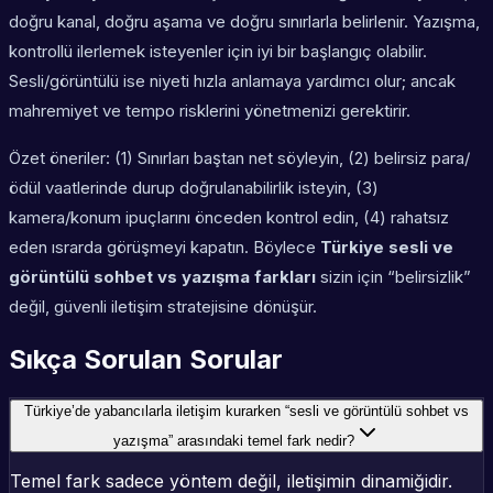
doğru kanal, doğru aşama ve doğru sınırlarla belirlenir. Yazışma,
kontrollü ilerlemek isteyenler için iyi bir başlangıç olabilir.
Sesli/görüntülü ise niyeti hızla anlamaya yardımcı olur; ancak
mahremiyet ve tempo risklerini yönetmenizi gerektirir.
Özet öneriler: (1) Sınırları baştan net söyleyin, (2) belirsiz para/
ödül vaatlerinde durup doğrulanabilirlik isteyin, (3)
kamera/konum ipuçlarını önceden kontrol edin, (4) rahatsız
eden ısrarda görüşmeyi kapatın. Böylece
Türkiye sesli ve
görüntülü sohbet vs yazışma farkları
sizin için “belirsizlik”
değil, güvenli iletişim stratejisine dönüşür.
Sıkça Sorulan Sorular
Türkiye’de yabancılarla iletişim kurarken “sesli ve görüntülü sohbet vs
yazışma” arasındaki temel fark nedir?
Temel fark sadece yöntem değil, iletişimin dinamiğidir.