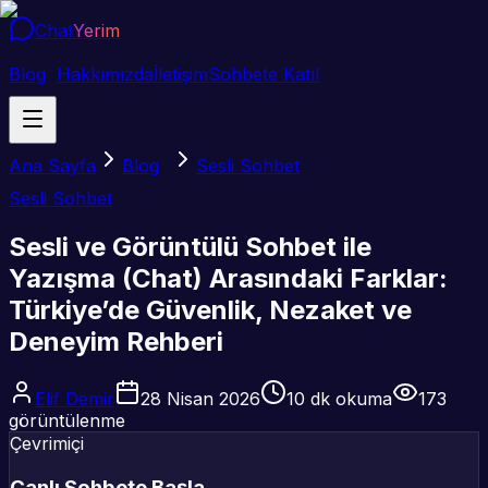
Chat
Yerim
Blog
Hakkımızda
İletişim
Sohbete Katıl
Ana Sayfa
Blog
Sesli Sohbet
Sesli Sohbet
Sesli ve Görüntülü Sohbet ile
Yazışma (Chat) Arasındaki Farklar:
Türkiye’de Güvenlik, Nezaket ve
Deneyim Rehberi
Elif Demir
28 Nisan 2026
10
dk okuma
173
görüntülenme
Çevrimiçi
Canlı Sohbete Başla