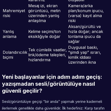
Mesaj izi, ekran
Kamera/arka
Mahremiyet
görüntüsü, metin
plan/konum ipucu,
riski
üzerinden yanlış
(varsa) kayıt alma
anlaşılma
riski
Aksan/gürültü ve
Yanlış
Kelime seçimi/ton
hızla doğar; ancak
anlama
eksikliğiyle doğar
tonlama ipucu da
sağlar
Duygusal baskı,
Tek cümlelik vaatler,
Dolandırıcılık
“şimdi yap” ısrarı,
link/ödeme talepleri,
biçimi
kimlik iddiası
hızlandırma
üzerinden ikna
Yeni başlayanlar için adım adım geçiş:
yazışmadan sesli/görüntülüye nasıl
güvenli geçilir?
Sesli/görüntülüye geçişi “bir anda” yapmak yerine kademeli
ilerlemek genellikle daha güvenlidir. İlk hedefiniz: Karşı tarafın