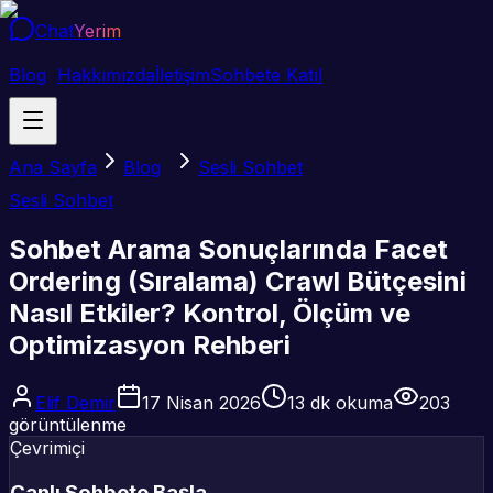
Chat
Yerim
Blog
Hakkımızda
İletişim
Sohbete Katıl
Ana Sayfa
Blog
Sesli Sohbet
Sesli Sohbet
Sohbet Arama Sonuçlarında Facet
Ordering (Sıralama) Crawl Bütçesini
Nasıl Etkiler? Kontrol, Ölçüm ve
Optimizasyon Rehberi
Elif Demir
17 Nisan 2026
13
dk okuma
203
görüntülenme
Çevrimiçi
Canlı Sohbete Başla