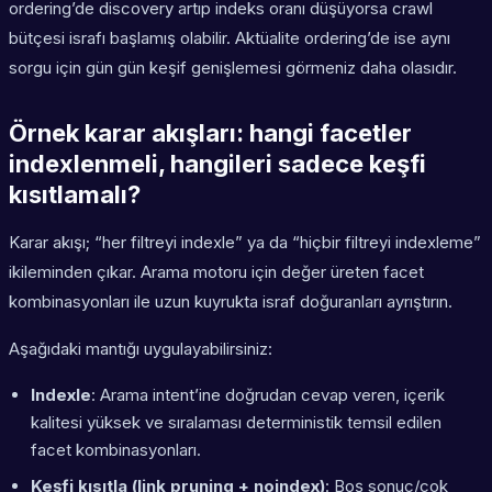
ordering’de discovery artıp indeks oranı düşüyorsa crawl
bütçesi israfı başlamış olabilir. Aktüalite ordering’de ise aynı
sorgu için gün gün keşif genişlemesi görmeniz daha olasıdır.
Örnek karar akışları: hangi facetler
indexlenmeli, hangileri sadece keşfi
kısıtlamalı?
Karar akışı; “her filtreyi indexle” ya da “hiçbir filtreyi indexleme”
ikileminden çıkar. Arama motoru için değer üreten facet
kombinasyonları ile uzun kuyrukta israf doğuranları ayrıştırın.
Aşağıdaki mantığı uygulayabilirsiniz:
Indexle
: Arama intent’ine doğrudan cevap veren, içerik
kalitesi yüksek ve sıralaması deterministik temsil edilen
facet kombinasyonları.
Keşfi kısıtla (link pruning + noindex)
: Boş sonuç/çok