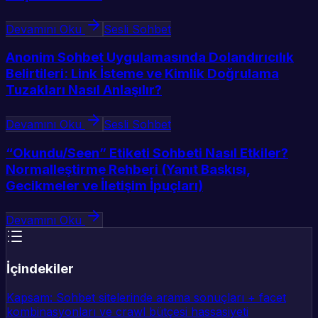
Devamını Oku
Sesli Sohbet
Anonim Sohbet Uygulamasında Dolandırıcılık
Belirtileri: Link İsteme ve Kimlik Doğrulama
Tuzakları Nasıl Anlaşılır?
Devamını Oku
Sesli Sohbet
“Okundu/Seen” Etiketi Sohbeti Nasıl Etkiler?
Normalleştirme Rehberi (Yanıt Baskısı,
Gecikmeler ve İletişim İpuçları)
Devamını Oku
İçindekiler
Kapsam: Sohbet sitelerinde arama sonuçları + facet
kombinasyonları ve crawl bütçesi hassasiyeti