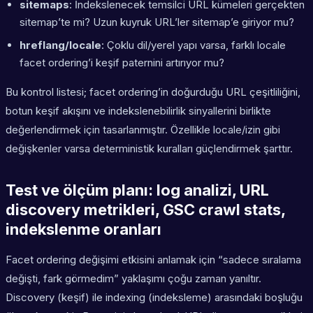
sitemaps
: İndekslenecek temsilci URL kümeleri gerçekten
sitemap’te mi? Uzun kuyruk URL’ler sitemap’e giriyor mu?
hreflang/locale
: Çoklu dil/yerel yapı varsa, farklı locale
facet ordering’i keşif paternini artırıyor mu?
Bu kontrol listesi; facet ordering’in doğurduğu URL çeşitliliğini,
botun keşif akışını ve indekslenebilirlik sinyallerini birlikte
değerlendirmek için tasarlanmıştır. Özellikle locale/izin gibi
değişkenler varsa deterministik kuralları güçlendirmek şarttır.
Test ve ölçüm planı: log analizi, URL
discovery metrikleri, GSC crawl stats,
indekslenme oranları
Facet ordering değişimi etkisini anlamak için “sadece sıralama
değişti, fark görmedim” yaklaşımı çoğu zaman yanıltır.
Discovery (keşif) ile indexing (indeksleme) arasındaki boşluğu