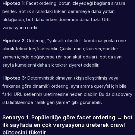
Hipotez 1:
Facet ordering, botun izleyeceği bağlantı sırasını
belirler. Bot ilk sıralardaki linkleri denemeye daha yatkın
olduğunda, bot daha erken dönemde daha fazla URL
varyasyonu üretir.
Hipotez 2:
Ordering, “yüksek olasılıklı” kombinasyonları öne
alarak tekrar keşfi artırabilir. Çünkü öne çıkan seçenekler
zaman içinde değişiyorsa (ör. son aktif odalar), bot da aynı
sayfa kümelerini daha sık tekrar ziyaret edebilir.
Hipotez 3:
Deterministik olmayan (kişiselleştirilmiş veya
frekansa göre dinamik) ordering, aynı arama query’si için bile
farklı URL setlerinin üretilmesine neden olabilir. Bu da discovery
istatistiklerinde “anlık genişleme” gibi görünebilir.
Senaryo 1: Popülerliğe göre facet ordering → bot
ilk sayfada en çok varyasyonu üreterek crawl
bütçesini tüketir