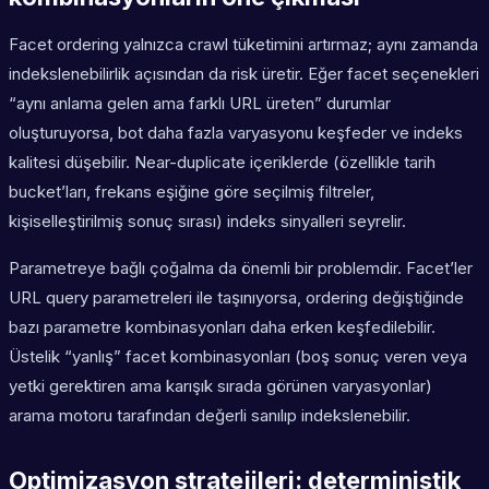
Facet ordering yalnızca crawl tüketimini artırmaz; aynı zamanda
indekslenebilirlik açısından da risk üretir. Eğer facet seçenekleri
“aynı anlama gelen ama farklı URL üreten” durumlar
oluşturuyorsa, bot daha fazla varyasyonu keşfeder ve indeks
kalitesi düşebilir. Near-duplicate içeriklerde (özellikle tarih
bucket’ları, frekans eşiğine göre seçilmiş filtreler,
kişiselleştirilmiş sonuç sırası) indeks sinyalleri seyrelir.
Parametreye bağlı çoğalma da önemli bir problemdir. Facet’ler
URL query parametreleri ile taşınıyorsa, ordering değiştiğinde
bazı parametre kombinasyonları daha erken keşfedilebilir.
Üstelik “yanlış” facet kombinasyonları (boş sonuç veren veya
yetki gerektiren ama karışık sırada görünen varyasyonlar)
arama motoru tarafından değerli sanılıp indekslenebilir.
Optimizasyon stratejileri: deterministik