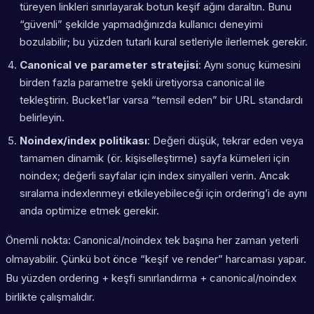
türeyen linkleri sınırlayarak botun keşif ağını daraltın. Bunu
“güvenli” şekilde yapmadığınızda kullanıcı deneyimi
bozulabilir; bu yüzden tutarlı kural setleriyle ilerlemek gerekir.
Canonical ve parameter stratejisi
: Aynı sonuç kümesini
birden fazla parametre şekli üretiyorsa canonical ile
tekleştirin. Bucket’lar varsa “temsil eden” bir URL standardı
belirleyin.
Noindex/index politikası
: Değeri düşük, tekrar eden veya
tamamen dinamik (ör. kişiselleştirme) sayfa kümeleri için
noindex; değerli sayfalar için index sinyalleri verin. Ancak
sıralama indexlenmeyi etkileyebileceği için ordering’i de aynı
anda optimize etmek gerekir.
Önemli nokta: Canonical/noindex tek başına her zaman yeterli
olmayabilir. Çünkü bot önce “keşif ve render” harcaması yapar.
Bu yüzden ordering + keşfi sınırlandırma + canonical/noindex
birlikte çalışmalıdır.