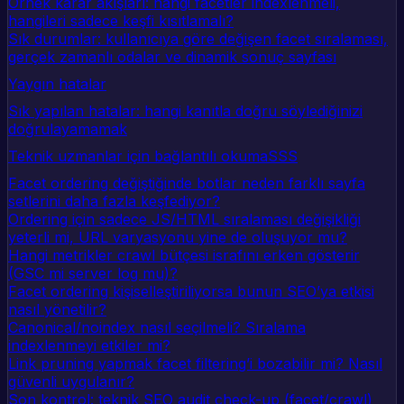
Örnek karar akışları: hangi facetler indexlenmeli,
hangileri sadece keşfi kısıtlamalı?
Sık durumlar: kullanıcıya göre değişen facet sıralaması,
gerçek zamanlı odalar ve dinamik sonuç sayfası
Yaygın hatalar
Sık yapılan hatalar: hangi kanıtla doğru söylediğinizi
doğrulayamamak
Teknik uzmanlar için bağlantılı okuma
SSS
Facet ordering değiştiğinde botlar neden farklı sayfa
setlerini daha fazla keşfediyor?
Ordering için sadece JS/HTML sıralaması değişikliği
yeterli mi, URL varyasyonu yine de oluşuyor mu?
Hangi metrikler crawl bütçesi israfını erken gösterir
(GSC mi server log mu)?
Facet ordering kişiselleştiriliyorsa bunun SEO’ya etkisi
nasıl yönetilir?
Canonical/noindex nasıl seçilmeli? Sıralama
indexlenmeyi etkiler mi?
Link pruning yapmak facet filtering’i bozabilir mi? Nasıl
güvenli uygulanır?
Son kontrol: teknik SEO audit check-up (facet/crawl)