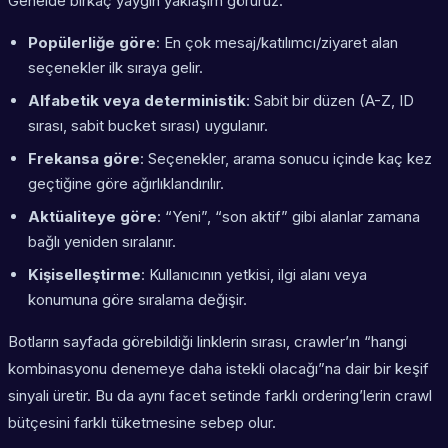
Genelde birkaç yaygın yaklaşım görürüz:
Popülerliğe göre
: En çok mesaj/katılımcı/ziyaret alan
seçenekler ilk sıraya gelir.
Alfabetik veya deterministik
: Sabit bir düzen (A-Z, ID
sırası, sabit bucket sırası) uygulanır.
Frekansa göre
: Seçenekler, arama sonucu içinde kaç kez
geçtiğine göre ağırlıklandırılır.
Aktüaliteye göre
: “Yeni”, “son aktif” gibi alanlar zamana
bağlı yeniden sıralanır.
Kişiselleştirme
: Kullanıcının yetkisi, ilgi alanı veya
konumuna göre sıralama değişir.
Botların sayfada görebildiği linklerin sırası, crawler’ın “hangi
kombinasyonu denemeye daha istekli olacağı”na dair bir keşif
sinyali üretir. Bu da aynı facet setinde farklı ordering’lerin crawl
bütçesini farklı tüketmesine sebep olur.