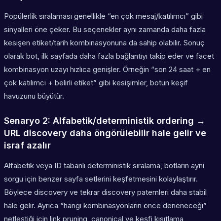
Popülerlik sıralaması genellikle “en çok mesaj/katılımcı” gibi
sinyalleri öne çeker. Bu seçenekler aynı zamanda daha fazla
kesişen etiket/tarih kombinasyonuna da sahip olabilir. Sonuç
olarak bot, ilk sayfada daha fazla bağlantıyı takip eder ve facet
kombinasyon uzayı hızlıca genişler. Örneğin “son 24 saat + en
çok katılımcı + belirli etiket” gibi kesişimler, botun keşif
havuzunu büyütür.
Senaryo 2: Alfabetik/deterministik ordering →
URL discovery daha öngörülebilir hale gelir ve
israf azalır
Alfabetik veya ID tabanlı deterministik sıralama, botların aynı
sorgu için benzer sayfa setlerini keşfetmesini kolaylaştırır.
Böylece discovery ve tekrar discovery paternleri daha stabil
hale gelir. Ayrıca “hangi kombinasyonların önce deneneceği”
netleştiği için link pruning, canonical ve keşfi kısıtlama