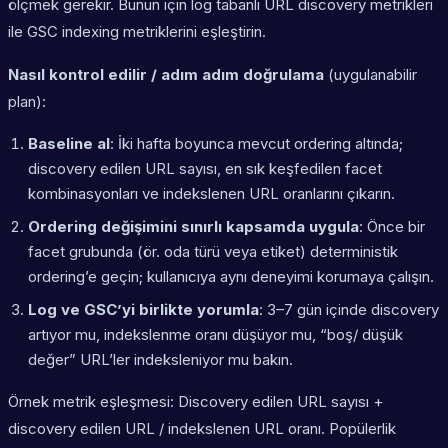
ölçmek gerekir. Bunun için log tabanlı URL discovery metrikleri
ile GSC indexing metriklerini eşleştirin.
Nasıl kontrol edilir / adım adım doğrulama
(uygulanabilir
plan):
Baseline al
: İki hafta boyunca mevcut ordering altında;
discovery edilen URL sayısı, en sık keşfedilen facet
kombinasyonları ve indekslenen URL oranlarını çıkarın.
Ordering değişimini sınırlı kapsamda uygula
: Önce bir
facet grubunda (ör. oda türü veya etiket) deterministik
ordering’e geçin; kullanıcıya aynı deneyimi korumaya çalışın.
Log ve GSC’yi birlikte yorumla
: 3–7 gün içinde discovery
artıyor mu, indekslenme oranı düşüyor mu, “boş/ düşük
değer” URL’ler indeksleniyor mu bakın.
Örnek metrik eşleşmesi: Discovery edilen URL sayısı +
discovery edilen URL / indekslenen URL oranı. Popülerlik