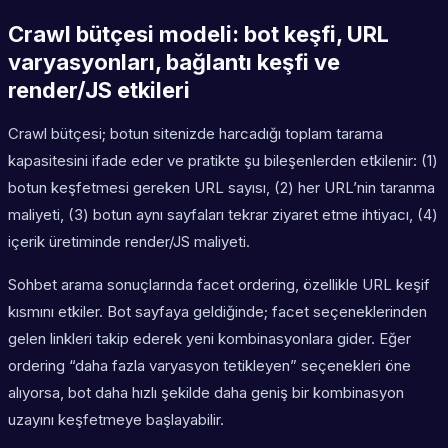
Crawl bütçesi modeli: bot keşfi, URL
varyasyonları, bağlantı keşfi ve
render/JS etkileri
Crawl bütçesi; botun sitenizde harcadığı toplam tarama
kapasitesini ifade eder ve pratikte şu bileşenlerden etkilenir: (1)
botun keşfetmesi gereken URL sayısı, (2) her URL’nin taranma
maliyeti, (3) botun aynı sayfaları tekrar ziyaret etme ihtiyacı, (4)
içerik üretiminde render/JS maliyeti.
Sohbet arama sonuçlarında facet ordering, özellikle URL keşif
kısmını etkiler. Bot sayfaya geldiğinde; facet seçeneklerinden
gelen linkleri takip ederek yeni kombinasyonlara gider. Eğer
ordering “daha fazla varyasyon tetikleyen” seçenekleri öne
alıyorsa, bot daha hızlı şekilde daha geniş bir kombinasyon
uzayını keşfetmeye başlayabilir.