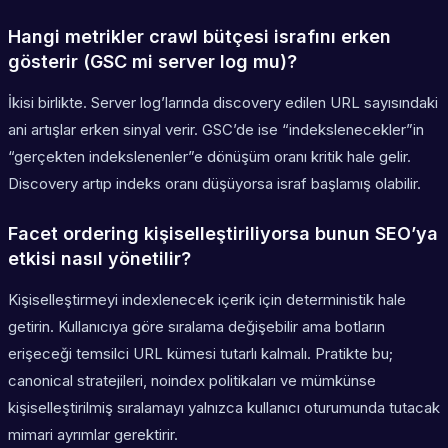
Hangi metrikler crawl bütçesi israfını erken
gösterir (GSC mi server log mu)?
İkisi birlikte. Server log’larında discovery edilen URL sayısındaki
ani artışlar erken sinyal verir. GSC’de ise “indekslenecekler”in
“gerçekten indekslenenler”e dönüşüm oranı kritik hale gelir.
Discovery artıp indeks oranı düşüyorsa israf başlamış olabilir.
Facet ordering kişiselleştiriliyorsa bunun SEO’ya
etkisi nasıl yönetilir?
Kişiselleştirmeyi indexlenecek içerik için deterministik hale
getirin. Kullanıcıya göre sıralama değişebilir ama botların
erişeceği temsilci URL kümesi tutarlı kalmalı. Pratikte bu;
canonical stratejileri, noindex politikaları ve mümkünse
kişiselleştirilmiş sıralamayı yalnızca kullanıcı oturumunda tutacak
mimari ayrımlar gerektirir.