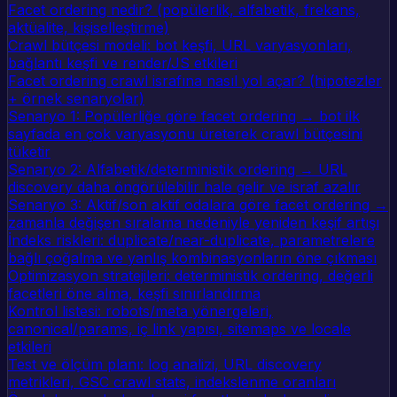
Facet ordering nedir? (popülerlik, alfabetik, frekans,
aktüalite, kişiselleştirme)
Crawl bütçesi modeli: bot keşfi, URL varyasyonları,
bağlantı keşfi ve render/JS etkileri
Facet ordering crawl israfına nasıl yol açar? (hipotezler
+ örnek senaryolar)
Senaryo 1: Popülerliğe göre facet ordering → bot ilk
sayfada en çok varyasyonu üreterek crawl bütçesini
tüketir
Senaryo 2: Alfabetik/deterministik ordering → URL
discovery daha öngörülebilir hale gelir ve israf azalır
Senaryo 3: Aktif/son aktif odalara göre facet ordering →
zamanla değişen sıralama nedeniyle yeniden keşif artışı
İndeks riskleri: duplicate/near-duplicate, parametrelere
bağlı çoğalma ve yanlış kombinasyonların öne çıkması
Optimizasyon stratejileri: deterministik ordering, değerli
facetleri öne alma, keşfi sınırlandırma
Kontrol listesi: robots/meta yönergeleri,
canonical/params, iç link yapısı, sitemaps ve locale
etkileri
Test ve ölçüm planı: log analizi, URL discovery
metrikleri, GSC crawl stats, indekslenme oranları