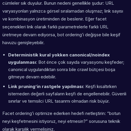
cümleler sık duyulur. Bunun nedeni genellikle şudur: URL
varyasyonları yalnızca görsel sıralamadan oluşmaz; link sayısı
ve kombinasyon üretiminden de beslenir. Eğer facet
seçenekleri link olarak farklı parametrelerle farklı URL
üretmeye devam ediyorsa, bot ordering’i değişse bile keşif
havuzu genişleyebilir.
Deterministik kural yokken canonical/noindex
uygulanması
: Bot önce çok sayıda varyasyonu keşfeder;
canonical uygulandıktan sonra bile crawl bütçesi boşa
gitmeye devam edebilir.
Link pruning’in rastgele yapılması
: Keşfi kısaltırken
istemeden değerli sayfaların keşfi de engellenebilir. Güvenli
sınırlar ve temsilci URL tasarımı olmadan risk büyür.
Facet ordering’i optimize ederken hedefi netleştirin: “botun
neyi keşfetmesini istiyoruz, neyi etmesin?” sorusuna teknik
olarak karşılık vermelisiniz.