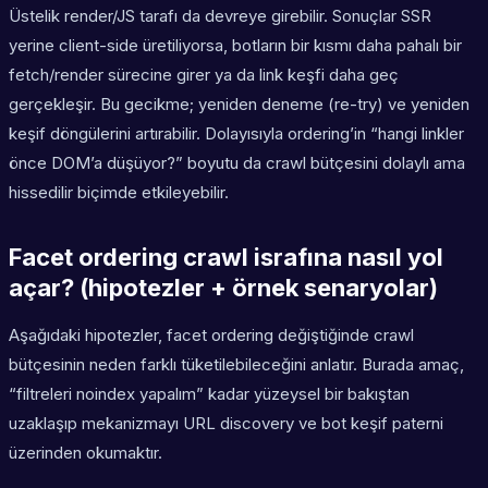
Üstelik render/JS tarafı da devreye girebilir. Sonuçlar SSR
yerine client-side üretiliyorsa, botların bir kısmı daha pahalı bir
fetch/render sürecine girer ya da link keşfi daha geç
gerçekleşir. Bu gecikme; yeniden deneme (re-try) ve yeniden
keşif döngülerini artırabilir. Dolayısıyla ordering’in “hangi linkler
önce DOM’a düşüyor?” boyutu da crawl bütçesini dolaylı ama
hissedilir biçimde etkileyebilir.
Facet ordering crawl israfına nasıl yol
açar? (hipotezler + örnek senaryolar)
Aşağıdaki hipotezler, facet ordering değiştiğinde crawl
bütçesinin neden farklı tüketilebileceğini anlatır. Burada amaç,
“filtreleri noindex yapalım” kadar yüzeysel bir bakıştan
uzaklaşıp mekanizmayı URL discovery ve bot keşif paterni
üzerinden okumaktır.