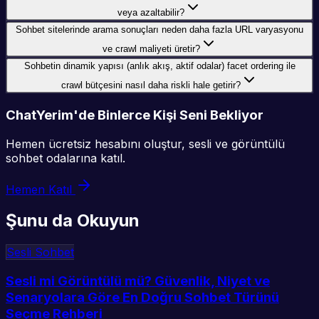
veya azaltabilir?
Sohbet sitelerinde arama sonuçları neden daha fazla URL varyasyonu
ve crawl maliyeti üretir?
Sohbetin dinamik yapısı (anlık akış, aktif odalar) facet ordering ile
crawl bütçesini nasıl daha riskli hale getirir?
ChatYerim'de Binlerce Kişi Seni Bekliyor
Hemen ücretsiz hesabını oluştur, sesli ve görüntülü
sohbet odalarına katıl.
Hemen Katıl
Şunu da Okuyun
Sesli Sohbet
Sesli mi Görüntülü mü? Güvenlik, Niyet ve
Senaryolara Göre En Doğru Sohbet Türünü
Seçme Rehberi