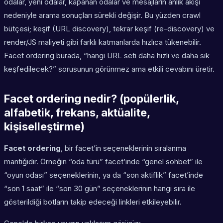
odalar, yeni odalar, kapanan odalar ve mesajların anlık akışı
nedeniyle arama sonuçları sürekli değişir. Bu yüzden crawl
bütçesi; keşif (URL discovery), tekrar keşif (re-discovery) ve
render/JS maliyeti gibi farklı katmanlarda hızlıca tükenebilir.
Facet ordering burada, “hangi URL seti daha hızlı ve daha sık
keşfedilecek?” sorusunun görünmez ama etkili cevabını üretir.
Facet ordering nedir? (popülerlik,
alfabetik, frekans, aktüalite,
kişiselleştirme)
Facet ordering
, bir facet’in seçeneklerinin sıralanma
mantığıdır. Örneğin “oda türü” facet’inde “genel sohbet” ile
“oyun odası” seçeneklerinin, ya da “son aktiflik” facet’inde
“son 1 saat” ile “son 30 gün” seçeneklerinin hangi sıra ile
gösterildiği botların takip edeceği linkleri etkileyebilir.