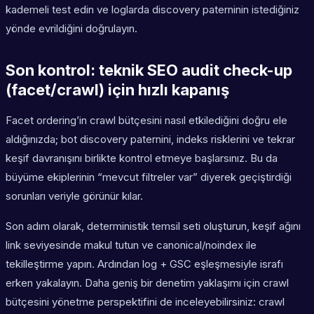
kademeli test edin ve loglarda discovery paterninin istediğiniz
yönde evrildiğini doğrulayın.
Son kontrol: teknik SEO audit check-up
(facet/crawl) için hızlı kapanış
Facet ordering’in crawl bütçesini nasıl etkilediğini doğru ele
aldığınızda; bot discovery paternini, indeks risklerini ve tekrar
keşif davranışını birlikte kontrol etmeye başlarsınız. Bu da
büyüme ekiplerinin “mevcut filtreler var” diyerek geçiştirdiği
sorunları veriyle görünür kılar.
Son adım olarak, deterministik temsil seti oluşturun, keşif ağını
link seviyesinde makul tutun ve canonical/noindex ile
tekilleştirme yapın. Ardından log + GSC eşleşmesiyle israfı
erken yakalayın. Daha geniş bir denetim yaklaşımı için crawl
bütçesini yönetme perspektifini de inceleyebilirsiniz: crawl