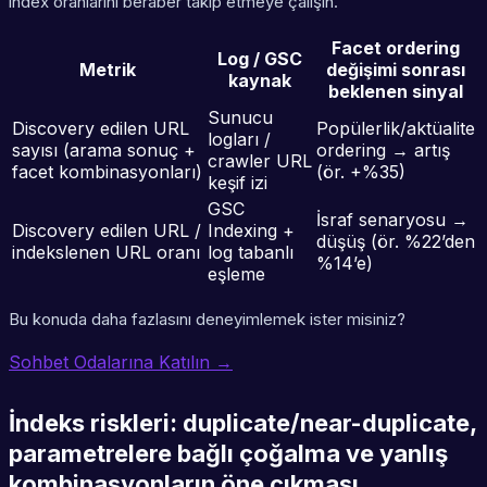
index oranlarını beraber takip etmeye çalışın.
Facet ordering
Log / GSC
Metrik
değişimi sonrası
kaynak
beklenen sinyal
Sunucu
Discovery edilen URL
Popülerlik/aktüalite
logları /
sayısı (arama sonuç +
ordering → artış
crawler URL
facet kombinasyonları)
(ör. +%35)
keşif izi
GSC
İsraf senaryosu →
Discovery edilen URL /
Indexing +
düşüş (ör. %22’den
indekslenen URL oranı
log tabanlı
%14’e)
eşleme
Bu konuda daha fazlasını deneyimlemek ister misiniz?
Sohbet Odalarına Katılın →
İndeks riskleri: duplicate/near-duplicate,
parametrelere bağlı çoğalma ve yanlış
kombinasyonların öne çıkması