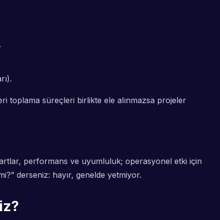
.
rı).
ri toplama süreçleri birlikte ele alınmazsa projeler
dartlar, performans ve uyumluluk; operasyonel etki için
i?” derseniz: hayır, genelde yetmiyor.
iz?