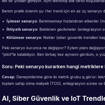
tek bir yoldan gitmiyor. Aynı teknoloji bile farklı koşulla
Benim pratik önerim şu: Her trend için en az üç senaryo 
İyimser senaryo
: Benimsemeyi hızlandıran etkenler (
İhtiyatlı senaryo
: Beklenen gecikmeler (entegrasyon sür
Kötümser senaryo
: Riskler (siber güvenlik trendleri kap
Peki senaryo kurunca ne değişiyor? Eylem planı değişiyor iş
“pilot”te kalabiliyor. Ben birkaç kez aynısını gördüm, o y
Soru: Peki senaryo kurarken hangi metriklere
Cevap:
Deneyimlerime göre iki metrik grubu iş görür:
tek
toplam sahip olma maliyeti (TCO), entegrasyon süresi ve b
AI, Siber Güvenlik ve IoT Trendle