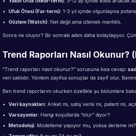
Yakın Ufuk (Near-term)
: 3-12 ay içinde etkisi artacak al
Ufuk Ötesi (Far-term)
: 1-3 yıl içinde olgunlaşma potansi
Gözlem (Watch)
: Net değil ama izlemek mantıklı.
Sonra ne oluyor? Bir sonraki adım daha kolaylaşıyor. Çün
Trend Raporları Nasıl Okunur? 
“Trend raporları nasıl okunur?” sorusuna kısa cevap:
sad
veri saklıdır. Yöntem zayıfsa sonuçlar da zayıf olur. Beni
Ben trend raporlarını okurken özellikle şu bölümlere bak
Veri kaynakları
: Anket mi, satış verisi mi, patent mi, aç
Varsayımlar
: Hangi koşullarda “olur” diyor?
Metodoloji
: Modelleme yapıyor mu, yoksa derleme mi?