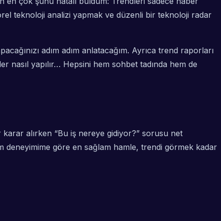
en en çok şunu hatalı buldum: Trendleri sadece haber
örel teknoloji analizi yapmak ve düzenli bir
teknoloji radar
 yapacağınızı adım adım anlatacağım. Ayrıca trend raporları
minler nasıl yapılır… Hepsini hem sohbet tadında hem de
r karar alırken “Bu iş nereye gidiyor?” sorusu net
enim deneyimime göre en sağlam hamle, trendi görmek kadar