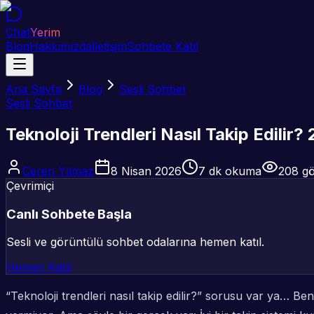
Chat
Yerim
Blog
Hakkımızda
İletişim
Sohbete Katıl
Ana Sayfa
Blog
Sesli Sohbet
Sesli Sohbet
Teknoloji Trendleri Nasıl Takip Edili
Ceren Yılmaz
8 Nisan 2026
7
dk okuma
208
gö
Çevrimiçi
Canlı Sohbete Başla
Sesli ve görüntülü sohbet odalarına hemen katıl.
Hemen Katıl
“Teknoloji trendleri nasıl takip edilir?” sorusu var ya… 