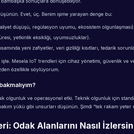
rda bambaşka sonuçlara dönüşebiliyor.
düşünün. Evet, üç. Benim işime yarayan denge bu:
maliyet düşüşü, regülasyon uyumu, ekosistem olgunlaşması)
esi, yetkinlik eksikliği, uyumsuzluklar).
samında yeni zafiyetler, veri gizliliği kısıtları, tedarik sorunla
te. Mesela IoT trendleri için cihaz yönetimi, güvenlik ve ve
üzden özellikle söylüyorum.
 bakmalıyım?
nik olgunluk
ve
operasyonel etki
. Teknik olgunluk için stan
akım yükü gibi unsurları düşünün. Şimdi “tek rakam yeter m
ri: Odak Alanlarını Nasıl İzlersin