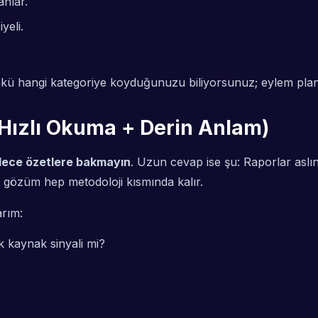
anlar.
yeli.
kü hangi kategoriye koyduğunuzu biliyorsunuz; eylem planı 
(Hızlı Okuma + Derin Anlam)
ece özetlere bakmayın
. Uzun cevap ise şu: Raporlar aslı
m gözüm hep metodoloji kısmında kalır.
arım:
ık kaynak sinyali mi?