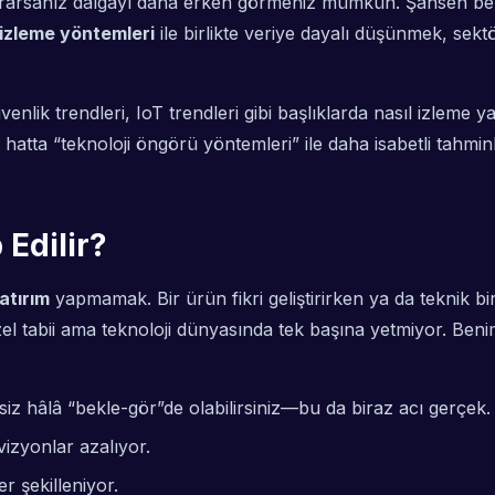
i kurarsanız dalgayı daha erken görmeniz mümkün. Şahsen b
i izleme yöntemleri
ile birlikte veriye dayalı düşünmek, sekt
enlik trendleri, IoT trendleri gibi başlıklarda nasıl izleme
r, hatta “teknoloji öngörü yöntemleri” ile daha isabetli tah
 Edilir?
atırım
yapmamak. Bir ürün fikri geliştirirken ya da teknik bi
üzel tabii ama teknoloji dünyasında tek başına yetmiyor. B
 siz hâlâ “bekle-gör”de olabilirsiniz—bu da biraz acı gerçek.
vizyonlar azalıyor.
er şekilleniyor.