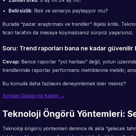
Zaman ufku
: 6 ay mı 24 ay mı?
Belirsizlik
: Risk ve senaryo paylaşıyor mu?
Burada “pazar araştırması ve trendler” ilişkisi kritik. Tekn
ticari tarafını da masaya koymazsanız sürpriz yaşarsınız.
Soru: Trend raporları bana ne kadar güvenilir b
Cevap:
Bence raporlar “yol haritası” değil,
yolun üzerinde
trendlerinde raporlar performans metriklerine inebilir; ama 
Bu konuda daha fazlasını deneyimlemek ister misiniz?
Sohbet Odalarına Katılın →
Teknoloji Öngörü Yöntemleri: 
Teknoloji öngörü yöntemleri denince ilk akla “gelecek t