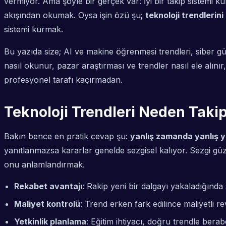
vermiyor. Ama şöyle bir gerçek var: İyi bir takip sistem
akışından okumak. Oysa işin özü şu;
teknoloji trendlerin
sistemi
kurmak.
Bu yazıda size; AI ve makine öğrenmesi trendleri, siber güv
nasıl okunur, pazar araştırması ve trendler nasıl ele alını
profesyonel tarafı kaçırmadan.
Teknoloji Trendleri Neden Takip
Bakın bence en pratik cevap şu:
yanlış zamanda yanlış y
yanıtlanmazsa kararlar genelde sezgisel kalıyor. Sezgi g
onu anlamlandırmak.
Rekabet avantajı
: Rakip yeni bir dalgayı yakaladığında
Maliyet kontrolü
: Trend erken fark edilince maliyetli re
Yetkinlik planlama
: Eğitim ihtiyacı, doğru trendle berab