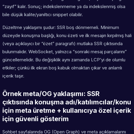
“zayıf” kalır. Sonuç; indekslenmeme ya da indekslenmiş olsa
bile düşük kalite/yanıltıcı snippet olabilir.
Düzeltme yaklaşımı şudur: SSR boş dönmemeli. Minimum
düzeyde konuşma başlığı, konu özeti ve ilk mesajın kırpılmış hali
(veya açıklayıcı bir “özet” paragrafı) mutlaka SSR çıktısında
bulunmalıdır. WebSocket, yalnızca “sonraki mesaj parçalarını”
güncellemelidir. Bu değişiklik aynı zamanda LCP’yi de olumlu
etkiler; çünkü ilk ekran boş kabuk olmaktan çıkar ve anlamlı
içerik taşır.
Örnek meta/OG yaklaşımı: SSR
çıktısında konuşma adı/katılımcılar/konu
için meta üretme + kullanıcıya özel içerik
için güvenli gösterim
Sohbet sayfalarında OG (Open Graph) ve meta açıklamalarını