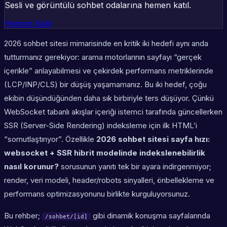
Sesli ve görüntülü sohbet odalarına hemen katıl.
Hemen Katıl
2026 sohbet sitesi mimarisinde en kritik iki hedefi aynı anda
tutturmanız gerekiyor: arama motorlarının sayfayı “gerçek
içerikle” anlayabilmesi ve çekirdek performans metriklerinde
(LCP/INP/CLS) bir düşüş yaşamamanız. Bu iki hedef, çoğu
ekibin düşündüğünden daha sık birbiriyle ters düşüyor. Çünkü
WebSocket tabanlı akışlar içeriği istemci tarafında güncellerken
SSR (Server-Side Rendering) indeksleme için ilk HTML’i
“somutlaştırıyor”. Özellikle
2026 sohbet sitesi sayfa hızı:
websocket + SSR hibrit modelinde indekslenebilirlik
nasıl korunur?
sorusunun yanıtı tek bir ayara indirgenmiyor;
render, veri modeli, header/robots sinyalleri, önbellekleme ve
performans optimizasyonunu birlikte kurguluyorsunuz.
Bu rehber;
gibi dinamik konuşma sayfalarında
/sohbet/[id]