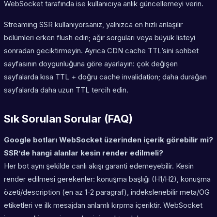
WebSocket tarafında ise kullanıcıya anlık güncellemeyi verin.
Streaming SSR kullanıyorsanız, yalnızca en hızlı anlaşılır
bölümleri erken flush edin; ağır sorguları veya büyük listeyi
sonradan geciktirmeyin. Ayrıca CDN cache TTL’sini sohbet
sayfasının doygunluğuna göre ayarlayın: çok değişen
sayfalarda kısa TTL + doğru cache invalidation; daha durağan
sayfalarda daha uzun TTL tercih edin.
Sık Sorulan Sorular (FAQ)
Google botları WebSocket üzerinden içerik görebilir mi?
SSR’de hangi alanlar kesin render edilmeli?
Her bot aynı şekilde canlı akışı garanti edemeyebilir. Kesin
render edilmesi gerekenler: konuşma başlığı (H1/H2), konuşma
özeti/description (en az 1-2 paragraf), indekslenebilir meta/OG
etiketleri ve ilk mesajdan anlamlı kırpma içeriktir. WebSocket