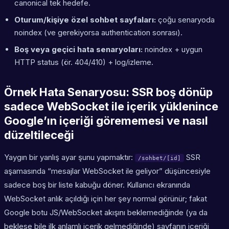
canonical tek hedefe.
Oturum/kişiye özel sohbet sayfaları:
çoğu senaryoda
noindex (ve gerekiyorsa authentication sonrası).
Boş veya geçici hata senaryoları:
noindex + uygun
HTTP status (ör. 404/410) + log/izleme.
Örnek Hata Senaryosu: SSR boş dönüp
sadece WebSocket ile içerik yüklenince
Google’ın içeriği görememesi ve nasıl
düzeltileceği
Yaygın bir yanlış ayar şunu yapmaktır:
SSR
/sohbet/[id]
aşamasında “mesajlar WebSocket ile geliyor” düşüncesiyle
sadece boş bir liste kabuğu döner. Kullanıcı ekranında
WebSocket anlık açıldığı için her şey normal görünür; fakat
Google botu JS/WebSocket akışını beklemediğinde (ya da
beklese bile ilk anlamlı içerik gelmediğinde) sayfanın içeriği