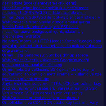
nasıl etkiler (indekslenmeyen/eksik içerik)
Hedef Sonuçlar: İndekslenebilirlik + performans
metrikleri (LCP/INP/CLS) birlikte nasıl ele alınır
Mimari Desen: SSR/SSG ile ‘bot-visible’ içerik iskeleti +
WebSocket ile ‘user-visible’ güncellemeler ayrımı
İndeks Dostu Render Stratejileri: SSR’de ilk
mesaj/konuşma başlığı/özet içerik, iskelet UI,
progressive hydration
Noindex/Robots ve HTTP Header Kontrolü: geçici hata
sayfaları, sohbet oturum sayfaları, dinamik sayfalar için
doğru sinyaller
Örnek Hata Senaryosu: SSR boş dönüp sadece
WebSocket ile içerik yüklenince Google’ın içeriği
görememesi ve nasıl düzeltileceği
Örnek meta/OG yaklaşımı: SSR çıktısında konuşma
adı/katılımcılar/konu için meta üretme + kullanıcıya özel
içerik için güvenli gösterim
Sayfa Hızı Optimizasyonu: TTFB, LCP, kod bölme, lazy
loading, resim/font stratejileri, (varsa) streaming SSR
Veri Modeli: SSR için gereken min veri seti vs.
WebSocket ile güncel mesajların senkronu
Önbellekleme ve CDN: CDN cache key tasarımı, Vary