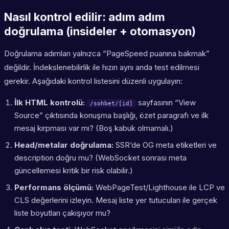
Nasıl kontrol edilir: adım adım
doğrulama (insideler + otomasyon)
Doğrulama adımları yalnızca “PageSpeed puanına bakmak”
değildir. İndekslenebilirlik ile hızın aynı anda test edilmesi
gerekir. Aşağıdaki kontrol listesini düzenli uygulayın:
İlk HTML kontrolü:
sayfasının “View
/sohbet/[id]
Source” çıktısında konuşma başlığı, özet paragrafı ve ilk
mesaj kırpması var mı? (Boş kabuk olmamalı.)
Head/metalar doğrulama:
SSR’de OG meta etiketleri ve
description doğru mu? (WebSocket sonrası meta
güncellemesi kritik bir risk olabilir.)
Performans ölçümü:
WebPageTest/Lighthouse ile LCP ve
CLS değerlerini izleyin. Mesaj liste yer tutucuları ile gerçek
liste boyutları çakışıyor mu?