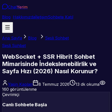
Chat
Yerim
Blog
Hakkımızda
İletişim
Sohbete Katıl
Ana Sayfa
Blog
Sesli Sohbet
Sesli Sohbet
WebSocket + SSR Hibrit Sohbet
Mimarisinde İndekslenebilirlik ve
Sayfa Hızı (2026) Nasıl Korunur?
Yasin Kaplan
8 Temmuz 2026
13
dk okuma
160
görüntülenme
Çevrimiçi
Canlı Sohbete Başla