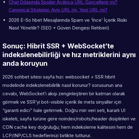
Chat Odasında Spoiler Açılınca URL Güncellenir mi?
Canonical Stratejisi: Aynı URL mi, Yeni URL mi?
2026 E-So hbet Mesajlarında Spam ve ‘İnce’ İçerik Riski
Nasıl Yönetilir? (SEO + Güven Dengesi Rehberi)
Sonuç: Hibrit SSR + WebSocket’te
indekslenebilirliği ve hız metriklerini aynı
anda koruyun
2026 sohbet sitesi sayfa hızı: websocket + SSR hibrit
modelinde indekslenebilirlik nasıl korunur? sorusunun ana
cevabı, WebSocket’i akışı zenginleştiren bir katman olarak
görmek ve SSR’yi bot-visible içerik ile meta sinyaller için
“garanti edici” hale getirmek. Doğru min veri seti, kararlı UI
iskeleti, sayfa türüne göre noindex/robots/header disiplinleri ve
CDN cache key doğruluğu; hem indeksleme kalitesini hem de
LCP/INP/CLS hedeflerinizi birlikte tutturur.