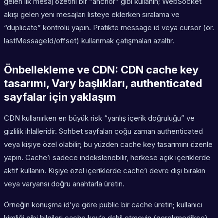
gelen ilk mesaj özetini bir “anchor” gibi kullanın; WebSocket
akışı gelen yeni mesajları listeye eklerken sıralama ve
“duplicate” kontrolü yapın. Pratikte message id veya cursor (ör.
lastMessageId/offset) kullanmak çatışmaları azaltır.
Önbellekleme ve CDN: CDN cache key
tasarımı, Vary başlıkları, authenticated
sayfalar için yaklaşım
CDN kullanırken en büyük risk “yanlış içerik doğruluğu” ve
gizlilik ihlalleridir. Sohbet sayfaları çoğu zaman authenticated
veya kişiye özel olabilir; bu yüzden cache key tasarımını özenle
yapın. Cache’i sadece indekslenebilir, herkese açık içeriklerde
aktif kullanın. Kişiye özel içeriklerde cache’i devre dışı bırakın
veya varyansı doğru anahtarla üretin.
Örneğin konuşma id’ye göre public bir cache üretin; kullanıcı
kimliği gibi bilgileri cache key’e dahil etmeyin (gerekmedikçe).