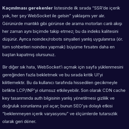
Kaçınılması gerekenler
listesinde ilk sırada “SSR’de içerik
yok, her şey WebSocket ile gelsin” yaklaşımı yer alır.
Görünürde mantıklı gibi görünse de arama motorları canlı akışı
her zaman aynı biçimde takip etmez; bu da indeks kalitesini
düşürür. Ayrıca noindex/robots sinyalleri yanlış uygulanırsa (ör.
tüm sohbetleri noindex yapmak) büyüme fırsatını daha en
baştan kapatmış olursunuz.
Bir diğer sık hata, WebSocket’i açmak için sayfa yüklenmesini
gereğinden fazla bekletmek ve bu sırada kritik UI’yi
kilitlemektir. Bu da kullanıcı tarafında hissedilen gecikmeyle
birlikte LCP/INP’yi olumsuz etkileyebilir. Son olarak CDN cache
key tasarımında auth bilgisinin yanlış yönetilmesi gizlilik ve
doğruluk sorunlarına yol açar; bunun SEO’ya dolaylı etkisi
“beklenmeyen içerik varyasyonu” ve ölçümlerde tutarsızlık
olarak geri döner.