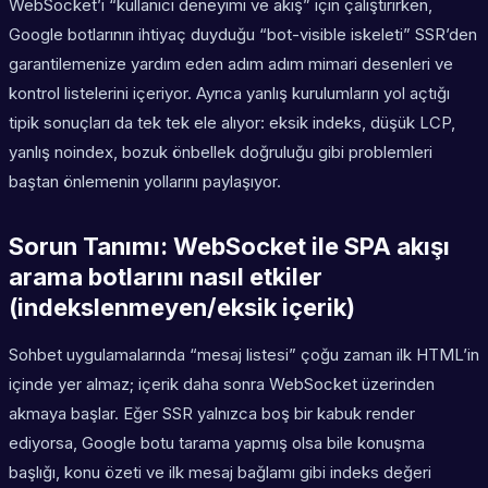
WebSocket’i “kullanıcı deneyimi ve akış” için çalıştırırken,
Google botlarının ihtiyaç duyduğu “bot-visible iskeleti” SSR’den
garantilemenize yardım eden adım adım mimari desenleri ve
kontrol listelerini içeriyor. Ayrıca yanlış kurulumların yol açtığı
tipik sonuçları da tek tek ele alıyor: eksik indeks, düşük LCP,
yanlış noindex, bozuk önbellek doğruluğu gibi problemleri
baştan önlemenin yollarını paylaşıyor.
Sorun Tanımı: WebSocket ile SPA akışı
arama botlarını nasıl etkiler
(indekslenmeyen/eksik içerik)
Sohbet uygulamalarında “mesaj listesi” çoğu zaman ilk HTML’in
içinde yer almaz; içerik daha sonra WebSocket üzerinden
akmaya başlar. Eğer SSR yalnızca boş bir kabuk render
ediyorsa, Google botu tarama yapmış olsa bile konuşma
başlığı, konu özeti ve ilk mesaj bağlamı gibi indeks değeri