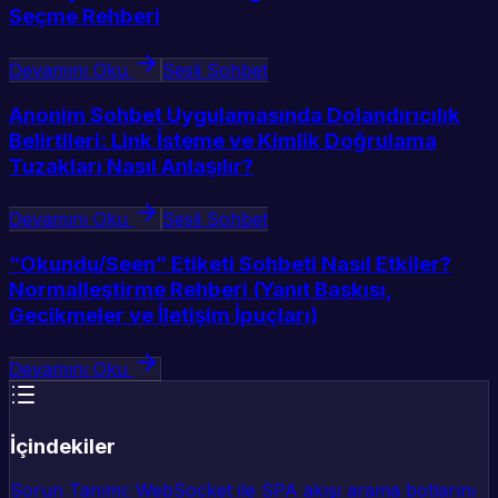
Seçme Rehberi
Devamını Oku
Sesli Sohbet
Anonim Sohbet Uygulamasında Dolandırıcılık
Belirtileri: Link İsteme ve Kimlik Doğrulama
Tuzakları Nasıl Anlaşılır?
Devamını Oku
Sesli Sohbet
“Okundu/Seen” Etiketi Sohbeti Nasıl Etkiler?
Normalleştirme Rehberi (Yanıt Baskısı,
Gecikmeler ve İletişim İpuçları)
Devamını Oku
İçindekiler
Sorun Tanımı: WebSocket ile SPA akışı arama botlarını