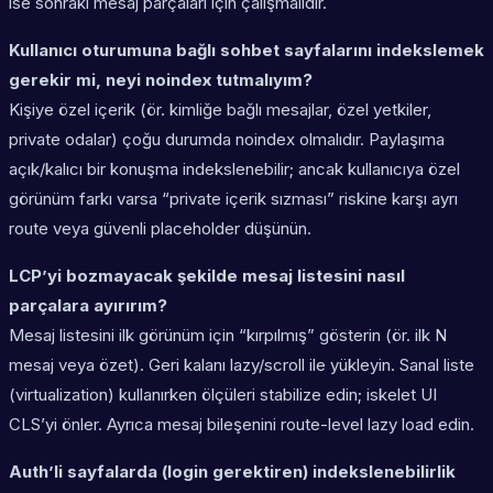
ise sonraki mesaj parçaları için çalışmalıdır.
Kullanıcı oturumuna bağlı sohbet sayfalarını indekslemek
gerekir mi, neyi noindex tutmalıyım?
Kişiye özel içerik (ör. kimliğe bağlı mesajlar, özel yetkiler,
private odalar) çoğu durumda noindex olmalıdır. Paylaşıma
açık/kalıcı bir konuşma indekslenebilir; ancak kullanıcıya özel
görünüm farkı varsa “private içerik sızması” riskine karşı ayrı
route veya güvenli placeholder düşünün.
LCP’yi bozmayacak şekilde mesaj listesini nasıl
parçalara ayırırım?
Mesaj listesini ilk görünüm için “kırpılmış” gösterin (ör. ilk N
mesaj veya özet). Geri kalanı lazy/scroll ile yükleyin. Sanal liste
(virtualization) kullanırken ölçüleri stabilize edin; iskelet UI
CLS’yi önler. Ayrıca mesaj bileşenini route-level lazy load edin.
Auth’li sayfalarda (login gerektiren) indekslenebilirlik