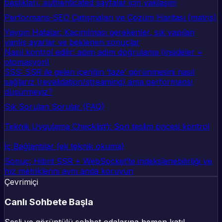
başlıkları, authenticated sayfalar için yaklaşım
Performans-SEO Çatışmaları ve Çözüm Haritası (matris)
Yaygın Hatalar: Kaçınılması gerekenler, sık yapılan
yanlış ayarlar ve beklenen sonuçlar
Nasıl kontrol edilir: adım adım doğrulama (insideler +
otomasyon)
SSS: SSR ile gelen içeriğin ‘taze’ görünmesini nasıl
sağlarız (revalidation/streaming) ama performansı
düşürmeyiz?
Sık Sorulan Sorular (FAQ)
Teknik Uygulama Checklist’i: Son teslim öncesi kontrol
İç Bağlantılar (ek teknik okuma)
Sonuç: Hibrit SSR + WebSocket’te indekslenebilirliği ve
hız metriklerini aynı anda koruyun
Çevrimiçi
Canlı Sohbete Başla
Sesli ve görüntülü sohbet odalarına hemen katıl.