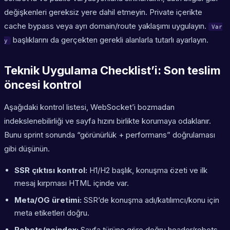
değişkenleri gereksiz yere dahil etmeyin. Private içerikte
cache bypass veya ayrı domain/route yaklaşımı uygulayın.
Var
başlıklarını da gerçekten gerekli alanlarla tutarlı ayarlayın.
y
Teknik Uygulama Checklist’i: Son teslim
öncesi kontrol
Aşağıdaki kontrol listesi, WebSocket’i bozmadan
indekslenebilirliği ve sayfa hızını birlikte korumaya odaklanır.
Bunu sprint sonunda “görünürlük + performans” doğrulaması
gibi düşünün.
SSR çıktısı kontrol:
H1/H2 başlık, konuşma özeti ve ilk
mesaj kırpması HTML içinde var.
Meta/OG üretimi:
SSR’de konuşma adı/katılımcı/konu için
meta etiketleri doğru.
Robots/noindex:
Sayfa türüne göre doğru header/robots