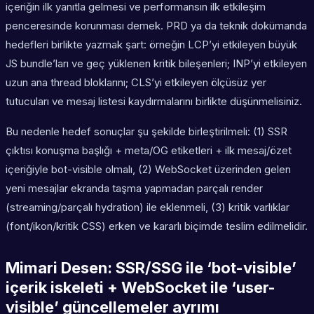
içeriğin
ilk yanıtla
gelmesi ve performansın
ilk etkileşim
penceresinde
korunması demek. PRD ya da teknik dokümanda
hedefleri birlikte yazmak şart: örneğin LCP’yi etkileyen büyük
JS bundle’ları ve geç yüklenen kritik bileşenleri; INP’yi etkileyen
uzun ana thread bloklarını; CLS’yi etkileyen ölçüsüz yer
tutucuları ve mesaj listesi kaydırmalarını birlikte düşünmelisiniz.
Bu nedenle hedef sonuçlar şu şekilde birleştirilmeli: (1) SSR
çıktısı konuşma başlığı + meta/OG etiketleri + ilk mesaj/özet
içeriğiyle bot-visible olmalı, (2) WebSocket üzerinden gelen
yeni mesajlar ekranda taşma yapmadan parçalı render
(streaming/parçalı hydration) ile eklenmeli, (3) kritik varlıklar
(font/ikon/kritik CSS) erken ve kararlı biçimde teslim edilmelidir.
Mimari Desen: SSR/SSG ile ‘bot-visible’
içerik iskeleti + WebSocket ile ‘user-
visible’ güncellemeler ayrımı