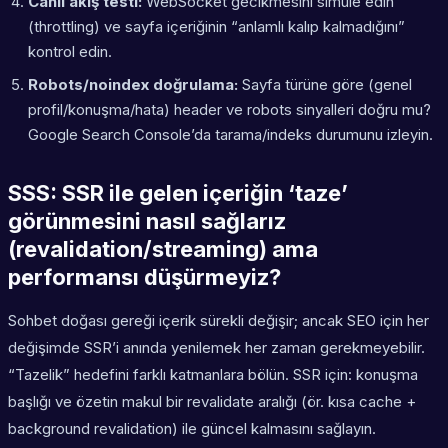
Canlı akış testi:
WebSocket gecikmesini simüle edin
(throttling) ve sayfa içeriğinin “anlamlı kalıp kalmadığını”
kontrol edin.
Robots/noindex doğrulama:
Sayfa türüne göre (genel
profil/konuşma/hata) header ve robots sinyalleri doğru mu?
Google Search Console’da tarama/indeks durumunu izleyin.
SSS: SSR ile gelen içeriğin ‘taze’
görünmesini nasıl sağlarız
(revalidation/streaming) ama
performansı düşürmeyiz?
Sohbet doğası gereği içerik sürekli değişir; ancak SEO için her
değişimde SSR’i anında yenilemek her zaman gerekmeyebilir.
“Tazelik” hedefini farklı katmanlara bölün. SSR için: konuşma
başlığı ve özetin makul bir revalidate aralığı (ör. kısa cache +
background revalidation) ile güncel kalmasını sağlayın.