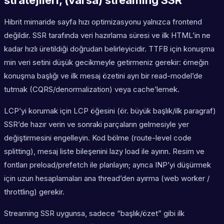
stratejileri, (varsa) streaming SSR
Hibrit mimaride sayfa hızı optimizasyonu yalnızca frontend
değildir. SSR tarafında veri hazırlama süresi ve ilk HTML’in ne
kadar hızlı üretildiği doğrudan belirleyicidir. TTFB için konuşma
min veri setini düşük gecikmeyle getirmeniz gerekir: örneğin
konuşma başlığı ve ilk mesaj özetini ayrı bir read-model’de
tutmak (CQRS/denormalization) veya cache’lemek.
LCP’yi korumak için LCP öğesini (ör. büyük başlık/ilk paragraf)
SSR’de hazır verin ve sonraki parçaların gelmesiyle yer
değiştirmesini engelleyin. Kod bölme (route-level code
splitting), mesaj liste bileşenini lazy load ile ayırın. Resim ve
fontları preload/prefetch ile planlayın; ayrıca INP’yi düşürmek
için uzun hesaplamaları ana thread’den ayırma (web worker /
throttling) gerekir.
Streaming SSR uygunsa, sadece “başlık/özet” gibi ilk