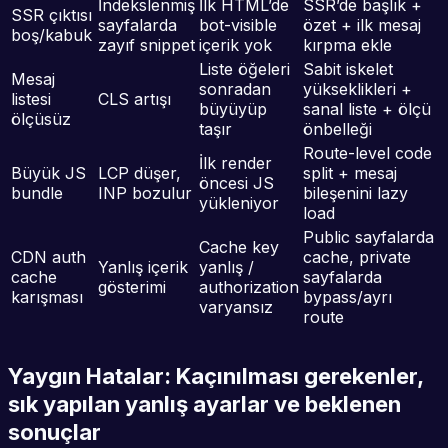
İndekslenmiş
İlk HTML’de
SSR’de başlık +
SSR çıktısı
sayfalarda
bot-visible
özet + ilk mesaj
boş/kabuk
zayıf snippet
içerik yok
kırpma ekle
Liste öğeleri
Sabit iskelet
Mesaj
sonradan
yükseklikleri +
listesi
CLS artışı
büyüyüp
sanal liste + ölçü
ölçüsüz
taşır
önbelleği
Route-level code
İlk render
Büyük JS
LCP düşer,
split + mesaj
öncesi JS
bundle
INP bozulur
bileşenini lazy
yükleniyor
load
Public sayfalarda
Cache key
CDN auth
cache, private
Yanlış içerik
yanlış /
cache
sayfalarda
gösterimi
authorization
karışması
bypass/ayrı
varyansız
route
Yaygın Hatalar: Kaçınılması gerekenler,
sık yapılan yanlış ayarlar ve beklenen
sonuçlar