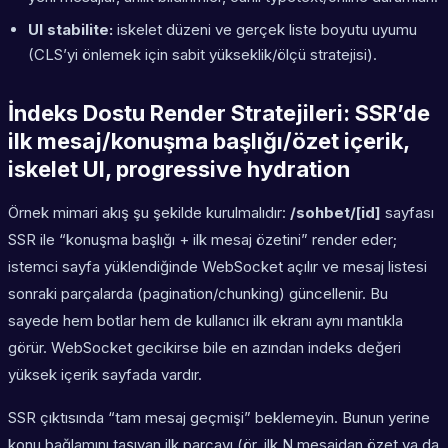
UI stabilite:
iskelet düzeni ve gerçek liste boyutu uyumu
(CLS’yi önlemek için sabit yükseklik/ölçü stratejisi).
İndeks Dostu Render Stratejileri: SSR’de
ilk mesaj/konuşma başlığı/özet içerik,
iskelet UI, progressive hydration
Örnek mimari akış şu şekilde kurulmalıdır:
/sohbet/[id]
sayfası
SSR ile “konuşma başlığı + ilk mesaj özetini” render eder;
istemci sayfa yüklendiğinde WebSocket açılır ve mesaj listesi
sonraki parçalarda (pagination/chunking) güncellenir. Bu
sayede hem botlar hem de kullanıcı ilk ekranı aynı mantıkla
görür. WebSocket gecikirse bile en azından indeks değeri
yüksek içerik sayfada vardır.
SSR çıktısında “tam mesaj geçmişi” beklemeyin. Bunun yerine
konu bağlamını taşıyan ilk parçayı (ör. ilk N mesajdan özet ya da