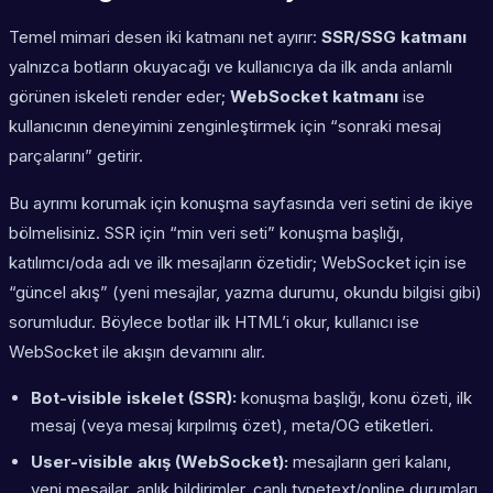
Temel mimari desen iki katmanı net ayırır:
SSR/SSG katmanı
yalnızca botların okuyacağı ve kullanıcıya da ilk anda anlamlı
görünen iskeleti render eder;
WebSocket katmanı
ise
kullanıcının deneyimini zenginleştirmek için “sonraki mesaj
parçalarını” getirir.
Bu ayrımı korumak için konuşma sayfasında veri setini de ikiye
bölmelisiniz. SSR için “min veri seti” konuşma başlığı,
katılımcı/oda adı ve ilk mesajların özetidir; WebSocket için ise
“güncel akış” (yeni mesajlar, yazma durumu, okundu bilgisi gibi)
sorumludur. Böylece botlar ilk HTML’i okur, kullanıcı ise
WebSocket ile akışın devamını alır.
Bot-visible iskelet (SSR):
konuşma başlığı, konu özeti, ilk
mesaj (veya mesaj kırpılmış özet), meta/OG etiketleri.
User-visible akış (WebSocket):
mesajların geri kalanı,
yeni mesajlar, anlık bildirimler, canlı typetext/online durumları.