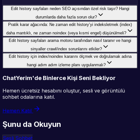
Edit history sayfaları neden SEO açısından özel risk taşır? Hangi
durumlarda daha fazla sorun olur?
Pratik karar ağacında: Ne zaman edit history’yi indeksletmek (index)
daha mantıklı, ne zaman noindex (veya kısmi engel) düşünülmeli?
Edit history sayfaları arama motoru tarafından nasıl taranır ve hangi
sinyaller crawl/index sorunlarını etkiler?
Edit history için index/noindex kararını ölçmek ve doğrulamak adına
hangi adım adım izleme planı uygulanmalı?
ChatYerim'de Binlerce Kişi Seni Bekliyor
Hemen ücretsiz hesabını oluştur, sesli ve görüntülü
sohbet odalarına katıl.
Hemen Katıl
Şunu da Okuyun
Sesli Sohbet