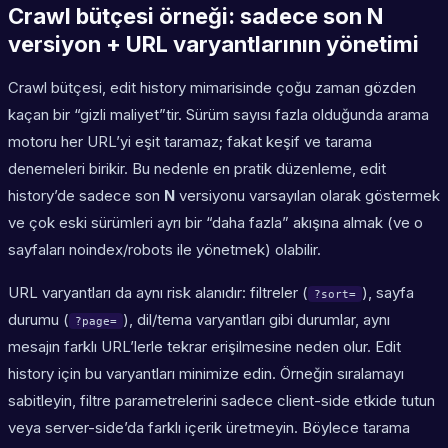
Crawl bütçesi örneği: sadece son N
versiyon + URL varyantlarının yönetimi
Crawl bütçesi, edit history mimarisinde çoğu zaman gözden
kaçan bir “gizli maliyet”tir. Sürüm sayısı fazla olduğunda arama
motoru her URL’yi eşit taramaz; fakat keşif ve tarama
denemeleri birikir. Bu nedenle en pratik düzenleme, edit
history’de sadece son
N
versiyonu varsayılan olarak göstermek
ve çok eski sürümleri ayrı bir “daha fazla” akışına almak (ve o
sayfaları noindex/robots ile yönetmek) olabilir.
URL varyantları da aynı risk alanıdır: filtreler (
), sayfa
?sort=
durumu (
), dil/tema varyantları gibi durumlar, aynı
?page=
mesajın farklı URL’lerle tekrar erişilmesine neden olur. Edit
history için bu varyantları minimize edin. Örneğin sıralamayı
sabitleyin, filtre parametrelerini sadece client-side etkide tutun
veya server-side’da farklı içerik üretmeyin. Böylece tarama