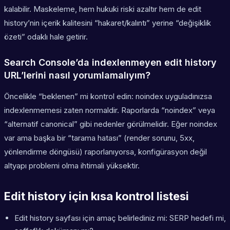
kalabilir. Maskeleme, hem hukuki riski azaltır hem de edit
history’nin içerik kalitesini “hakaret/kalıntı” yerine “değişiklik
özeti” odaklı hale getirir.
Search Console’da indexlenmeyen edit history
URL’lerini nasıl yorumlamalıyım?
Öncelikle “beklenen” mi kontrol edin: noindex uyguladınızsa
indexlenmemesi zaten normaldir. Raporlarda “noindex” veya
“alternatif canonical” gibi nedenler görülmelidir. Eğer noindex
var ama başka bir “tarama hatası” (render sorunu, 5xx,
yönlendirme döngüsü) raporlanıyorsa, konfigürasyon değil
altyapı problemi olma ihtimali yüksektir.
Edit history için kısa kontrol listesi
Edit history sayfası için amaç belirlediniz mi: SERP hedefi mi,