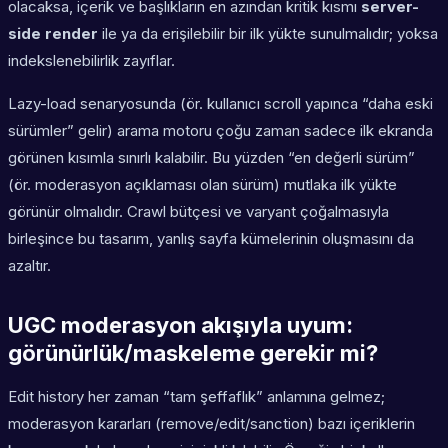
olacaksa, içerik ve başlıkların en azından kritik kısmı
server-
side render
ile ya da erişilebilir bir ilk yükte sunulmalıdır; yoksa
indekslenebilirlik zayıflar.
Lazy-load senaryosunda (ör. kullanıcı scroll yapınca “daha eski
sürümler” gelir) arama motoru çoğu zaman sadece ilk ekranda
görünen kısımla sınırlı kalabilir. Bu yüzden “en değerli sürüm”
(ör. moderasyon açıklaması olan sürüm) mutlaka ilk yükte
görünür olmalıdır. Crawl bütçesi ve varyant çoğalmasıyla
birleşince bu tasarım, yanlış sayfa kümelerinin oluşmasını da
azaltır.
UGC moderasyon akışıyla uyum:
görünürlük/maskeleme gerekir mi?
Edit history her zaman “tam şeffaflık” anlamına gelmez;
moderasyon kararları (remove/edit/sanction) bazı içeriklerin