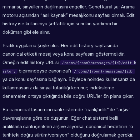
mimarisi, sinyallerin dağılmasını engeller. Genel kural şu: Arama
motoru açısından “asıl kaynak” mesaj/konu sayfası olmalı. Edit
history ise kullanıcıya şeffaflık için sunulan yardımcı bir
doküman gibi ele alınır.
Pratik uygulama şöyle olur: Her edit history sayfasında
canonical etiketi mesaj veya konu sayfasını göstermelidir.
Örneğin edit history URL’si
/rooms/{room}/messages/{id}/edit-h
biçimindeyse canonical’ı
istory
/rooms/{room}/messages/{id}
ya da konu sayfasına bağlayın. Böylece noindex kullansanız da
kullanmasanız da sinyal tutarlılığı korunur; indeksleme
denemeleri ortaya çıktığında bile doğru URL’ler ön plana çıkar.
Bu canonical tasarımını canlı sistemde “canlı/anlık” ile “arşiv”
davranışlarına göre de düşünün. Eğer chat sistemi belli
aralıklarla canlı içerikleri arşive alıyorsa, canonical hedefinin “o
tarihteki doğru sürüm/versiyon” olduğunu doğrulamak gerekir.