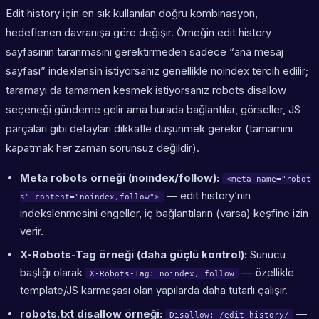
Edit history için en sık kullanılan doğru kombinasyon,
hedeflenen davranışa göre değişir. Örneğin edit history
sayfasının taranmasını gerektirmeden sadece “ana mesaj
sayfası” indexlensin istiyorsanız genellikle noindex tercih edilir;
taramayı da tamamen kesmek istiyorsanız robots disallow
seçeneği gündeme gelir ama burada bağlantılar, görseller, JS
parçaları gibi detayları dikkatle düşünmek gerekir (tamamını
kapatmak her zaman sorunsuz değildir).
Meta robots örneği (noindex/follow):
<meta name="robot
— edit history’nin
s" content="noindex,follow">
indekslenmesini engeller, iç bağlantıların (varsa) keşfine izin
verir.
X-Robots-Tag örneği (daha güçlü kontrol):
Sunucu
başlığı olarak
— özellikle
X-Robots-Tag: noindex, follow
template/JS karmaşası olan yapılarda daha tutarlı çalışır.
robots.txt disallow örneği:
—
Disallow: /edit-history/