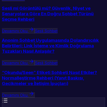
Sesli mi Görüntülü mü? Güvenlik, Niyet ve
Senaryolara Göre En Doğru Sohbet Türünü
Seçme Rehberi
Devamını Oku
Sesli Sohbet
Anonim Sohbet Uygulamasında Dolandırıcılık
Belirtileri: Link İsteme ve Kimlik Doğrulama
Tuzakları Nasıl Anlaşılır?
Devamını Oku
Sesli Sohbet
“Okundu/Seen” Etiketi Sohbeti Nasıl Etkiler?
Normalleştirme Rehberi (Yanıt Baskısı,
Gecikmeler ve İletişim İpuçları)
Devamını Oku