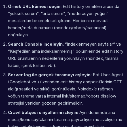
Örnek URL kümesi seçin:
Edit history örnekleri arasında
“yüksek sürüm”, “orta sürüm”, “moderasyon yoğun”
mesajlardan bir örnek set çıkarın. Her birinin mevcut
header/meta durumunu (noindex/robots/canonical)
doğrulayın.
Search Console inceleyin:
“Indexlenmeyen sayfalar” ve
“Keşfedilen ama indekslenmemiş” bölümlerinde edit history
URL örüntülerinin nedenlerini yorumlayın (noindex, tarama
hatası, içerik kalitesi vb.).
Server log ile gerçek taramayı eşleyin:
Bot User-Agent
(Googlebot vb.) üzerinden edit history endpoint’lerinin GET
aldığı saatleri ve sıklığı görüntüleyin. Noindex’e rağmen
yoğun tarama varsa internal link/sitemap/robots disallow
stratejisi yeniden gözden geçirilmelidir.
Crawl bütçesi sinyallerini izleyin:
Aynı dönemde ana
mesaj/konu sayfalarının taranma payı artıyor mu azalıyor mu
bakın. İndekslenmesi istenen sayfalara crawl akışı