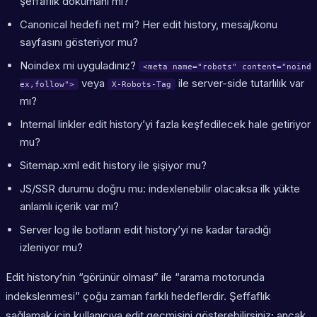
şeffaflık dokümanı mı?
Canonical hedefi net mi? Her edit history, mesaj/konu
sayfasını gösteriyor mu?
Noindex mi uyguladınız?
<meta name="robots" content="noind
veya
ile server-side tutarlılık var
ex,follow">
X-Robots-Tag
mı?
Internal linkler edit history’yi fazla keşfedilecek hale getiriyor
mu?
Sitemap.xml edit history ile şişiyor mu?
JS/SSR durumu doğru mu: indexlenebilir olacaksa ilk yükte
anlamlı içerik var mı?
Server log ile botların edit history’yi ne kadar taradığı
izleniyor mu?
Edit history’nin “görünür olması” ile “arama motorunda
indekslenmesi” çoğu zaman farklı hedeflerdir. Şeffaflık
sağlamak için kullanıcıya edit geçmişini gösterebilirsiniz; ancak