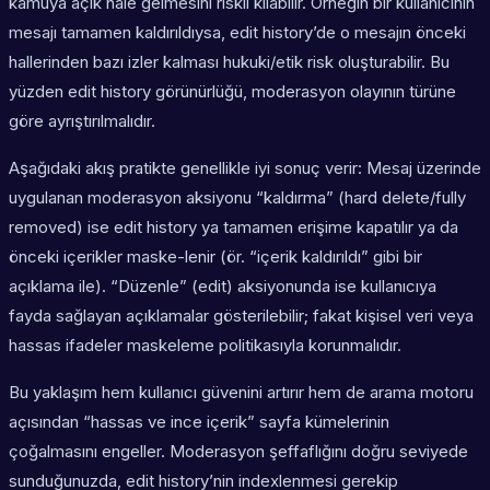
kamuya açık hale gelmesini riskli kılabilir. Örneğin bir kullanıcının
mesajı tamamen kaldırıldıysa, edit history’de o mesajın önceki
hallerinden bazı izler kalması hukuki/etik risk oluşturabilir. Bu
yüzden edit history görünürlüğü, moderasyon olayının türüne
göre ayrıştırılmalıdır.
Aşağıdaki akış pratikte genellikle iyi sonuç verir: Mesaj üzerinde
uygulanan moderasyon aksiyonu “kaldırma” (hard delete/fully
removed) ise edit history ya tamamen erişime kapatılır ya da
önceki içerikler maske-lenir (ör. “içerik kaldırıldı” gibi bir
açıklama ile). “Düzenle” (edit) aksiyonunda ise kullanıcıya
fayda sağlayan açıklamalar gösterilebilir; fakat kişisel veri veya
hassas ifadeler maskeleme politikasıyla korunmalıdır.
Bu yaklaşım hem kullanıcı güvenini artırır hem de arama motoru
açısından “hassas ve ince içerik” sayfa kümelerinin
çoğalmasını engeller. Moderasyon şeffaflığını doğru seviyede
sunduğunuzda, edit history’nin indexlenmesi gerekip