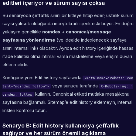
editleri içeriyor ve sürüm sayısı çoksa
Bu senaryoda şeffaflık sınırlı bir kitleye hitap eder; üstelik sürüm
sayısı yüksek olduğunda ince/tekrarlı içerik riski büyür. En doğru
yaklaşım genellikle
noindex + canonical/message
sayfasına yönlendirme
(ve idealde indexlenecek sayfaya
sınırlı internal link) olacaktır. Ayrıca edit history içeriğinde hassas
ifade kalıntısı olma ihtimali varsa maskeleme veya erişim duvarı
eklenmelidir.
Konfigürasyon: Edit history sayfasında
<meta name="robots" con
veya sunucu tarafında
tent="noindex,follow">
X-Robots-Tag: n
kullanın. Canonical etiketi mutlaka mesaj/konu
oindex, follow
sayfasına bağlanmalı. Sitemap’e edit history eklemeyin; internal
linkleri kontrollü tutun.
Senaryo B: Edit history kullanıcıya şeffaflık
sağlıyor ve her sürüm önemli açıklama