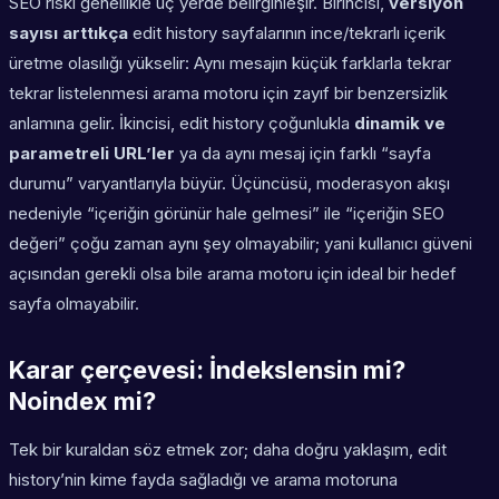
SEO riski genellikle üç yerde belirginleşir. Birincisi,
versiyon
sayısı arttıkça
edit history sayfalarının ince/tekrarlı içerik
üretme olasılığı yükselir: Aynı mesajın küçük farklarla tekrar
tekrar listelenmesi arama motoru için zayıf bir benzersizlik
anlamına gelir. İkincisi, edit history çoğunlukla
dinamik ve
parametreli URL’ler
ya da aynı mesaj için farklı “sayfa
durumu” varyantlarıyla büyür. Üçüncüsü, moderasyon akışı
nedeniyle “içeriğin görünür hale gelmesi” ile “içeriğin SEO
değeri” çoğu zaman aynı şey olmayabilir; yani kullanıcı güveni
açısından gerekli olsa bile arama motoru için ideal bir hedef
sayfa olmayabilir.
Karar çerçevesi: İndekslensin mi?
Noindex mi?
Tek bir kuraldan söz etmek zor; daha doğru yaklaşım, edit
history’nin
kime fayda sağladığı
ve
arama motoruna