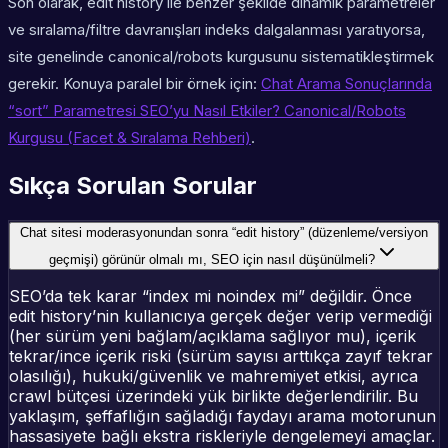
Son olarak, edit history ile benzer şekilde dinamik parametreler
ve sıralama/filtre davranışları indeks dalgalanması yaratıyorsa,
site genelinde canonical/robots kurgusunu sistematikleştirmek
gerekir. Konuya paralel bir örnek için:
Chat Arama Sonuçlarında
“sort” Parametresi SEO’yu Nasıl Etkiler? Canonical/Robots
Kurgusu (Facet & Sıralama Rehberi)
.
Sıkça Sorulan Sorular
Chat sitesi moderasyonundan sonra “edit history” (düzenleme/versiyon
geçmişi) görünür olmalı mı, SEO için nasıl düşünülmeli?
SEO’da tek karar “index mi noindex mi” değildir. Önce
edit history’nin kullanıcıya gerçek değer verip vermediği
(her sürüm yeni bağlam/açıklama sağlıyor mu), içerik
tekrar/ince içerik riski (sürüm sayısı arttıkça zayıf tekrar
olasılığı), hukuki/güvenlik ve mahremiyet etkisi, ayrıca
crawl bütçesi üzerindeki yük birlikte değerlendirilir. Bu
yaklaşım, şeffaflığın sağladığı faydayı arama motorunun
hassasiyete bağlı ekstra riskleriyle dengelemeyi amaçlar.