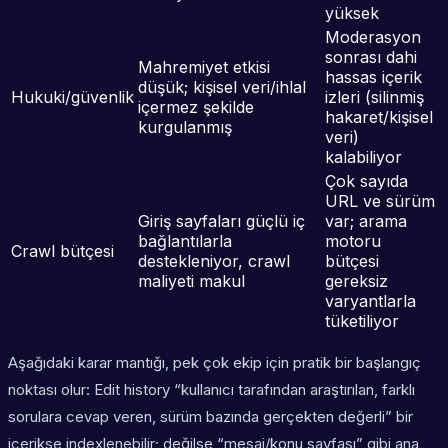
yüksek
Moderasyon
sonrası dahi
Mahremiyet etkisi
hassas içerik
düşük; kişisel veri/ihlal
Hukuki/güvenlik
izleri (silinmiş
içermez şekilde
hakaret/kişisel
kurgulanmış
veri)
kalabiliyor
Çok sayıda
URL ve sürüm
Giriş sayfaları güçlü iç
var; arama
bağlantılarla
motoru
Crawl bütçesi
destekleniyor, crawl
bütçesi
maliyeti makul
gereksiz
varyantlarla
tüketiliyor
Aşağıdaki karar mantığı, pek çok ekip için pratik bir başlangıç
noktası olur: Edit history “kullanıcı tarafından araştırılan, farklı
sorulara cevap veren, sürüm bazında gerçekten değerli” bir
içerikse indexlenebilir; değilse “mesaj/konu sayfası” gibi ana