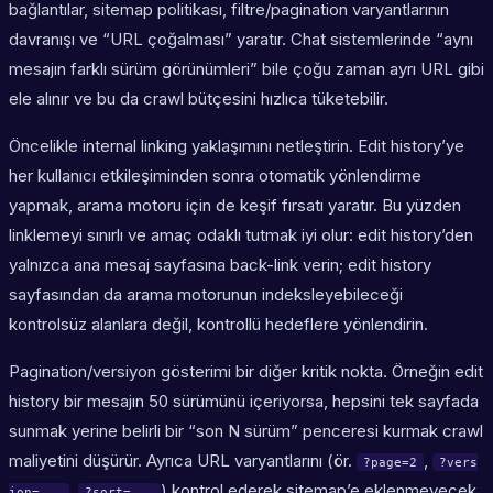
bağlantılar, sitemap politikası, filtre/pagination varyantlarının
davranışı ve “URL çoğalması” yaratır. Chat sistemlerinde “aynı
mesajın farklı sürüm görünümleri” bile çoğu zaman ayrı URL gibi
ele alınır ve bu da crawl bütçesini hızlıca tüketebilir.
Öncelikle internal linking yaklaşımını netleştirin. Edit history’ye
her kullanıcı etkileşiminden sonra otomatik yönlendirme
yapmak, arama motoru için de keşif fırsatı yaratır. Bu yüzden
linklemeyi sınırlı ve amaç odaklı tutmak iyi olur: edit history’den
yalnızca ana mesaj sayfasına back-link verin; edit history
sayfasından da arama motorunun indeksleyebileceği
kontrolsüz alanlara değil, kontrollü hedeflere yönlendirin.
Pagination/versiyon gösterimi bir diğer kritik nokta. Örneğin edit
history bir mesajın 50 sürümünü içeriyorsa, hepsini tek sayfada
sunmak yerine belirli bir “son N sürüm” penceresi kurmak crawl
maliyetini düşürür. Ayrıca URL varyantlarını (ör.
,
?page=2
?vers
,
) kontrol ederek sitemap’e eklenmeyecek
ion=...
?sort=...