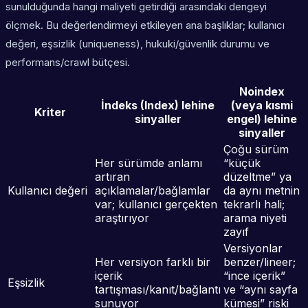
sunulduğunda hangi maliyeti getirdiği
arasındaki dengeyi
ölçmek. Bu değerlendirmeyi etkileyen ana başlıklar; kullanıcı
değeri, eşsizlik (uniqueness), hukuki/güvenlik durumu ve
performans/crawl bütçesi.
Noindex
İndeks (Index) lehine
(veya kısmi
Kriter
sinyaller
engel) lehine
sinyaller
Çoğu sürüm
Her sürümde anlamı
“küçük
artıran
düzeltme” ya
Kullanıcı değeri
açıklamalar/bağlamlar
da aynı metnin
var; kullanıcı gerçekten
tekrarlı hali;
araştırıyor
arama niyeti
zayıf
Versiyonlar
Her versiyon farklı bir
benzer/lineer;
içerik
“ince içerik”
Eşsizlik
tartışması/kanıt/bağlantı
ve “aynı sayfa
sunuyor
kümesi” riski