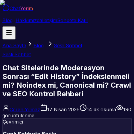
Chat
Yerim
Blog
Hakkımızda
İletişim
Sohbete Katıl
Ana Sayfa
Blog
Sesli Sohbet
Sesli Sohbet
Chat Sitelerinde Moderasyon
Sonrası “Edit History” İndekslenmeli
mi? Noindex mi, Canonical mi? Crawl
ve SEO Kontrol Rehberi
Ceren Yılmaz
17 Nisan 2026
14
dk okuma
190
görüntülenme
Çevrimiçi
Canlı Sohbete Başla